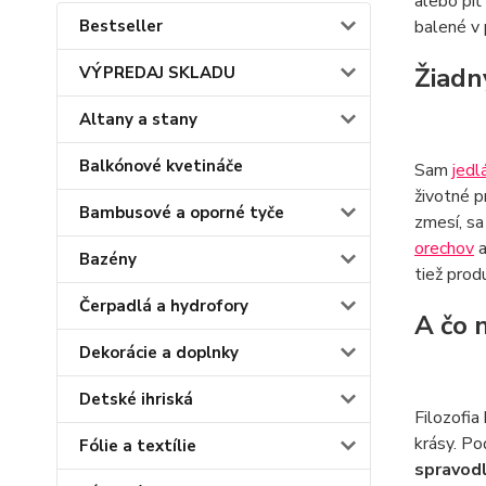
alebo piť
Bestseller
balené v 
Žiadn
VÝPREDAJ SKLADU
Altany a stany
Balkónové kvetináče
Sam
jedl
životné p
Bambusové a oporné tyče
zmesí, sa
orechov
a
Bazény
tiež prod
Čerpadlá a hydrofory
A čo 
Dekorácie a doplnky
Detské ihriská
Filozofia
krásy. Po
Fólie a textílie
spravod