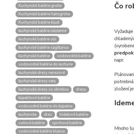
Čo ro
Kuchynské batérie grohe
Kuchynské batérie hansgrohe
Kuchynské batérie kludi
kuchynské batérie nástenné
Vyžaduje 
chladenýc
kuchynské batérie obi
(vyrobené
kuchynské batérie sagittarius
predpokl
kuchynské batérie
vodovodné batérie
napr.
vodovodné batérie do kuchyne
kuchynské drezy nerezové
Plánovan
kuchynské drezy sety
potrebná 
zložení j
kuchynské drezy so skrinkou
drezy
kúpelňové batérie
Ideme
vodovodné batérie do kúpelne
kuchynske
drez
bidetové batérie
vaňové batérie
sprchové batérie
Mnoho ľud
vodovodné batérie blanco