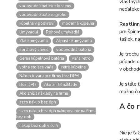
vlastných
vodovodné batérie do steny
neďaleko
vodovodné batérie grohe
kúpelňa v podkroví
moderná kúpelňa
Rastlin
pre špina
Umývadlá
Rohové umývadlá
tašiek, n
Zlaté umývadlá
Zápustné umývadlá
sprchový záves
vodovodná batéria
Je trochu
čierna kúpelňová batéria
vaňa retro
prípade o
voľne stojaca vaňa
retro kúpeľne
v obchod
Nákup tovaru pre firmy bez DPH
Je stále 
Bez DPH
Ako znížiť náklady
možno čo
Ako znížiť náklady na firmu
szco nakup bez dph
A čo 
szco nakup bez dph nakupovanie na firmu
bez dph
nákup bez dph v eu ň
Nie je ťa