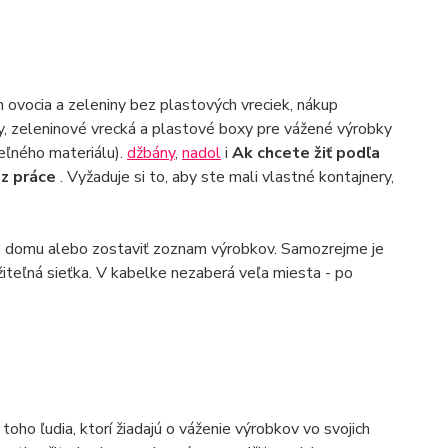
 ovocia a zeleniny bez plastových vreciek, nákup
y, zeleninové vrecká a plastové boxy pre vážené výrobky
eľného materiálu).
džbány
,
nadol
i
Ak chcete žiť podľa
 z práce
. Vyžaduje si to, aby ste mali vlastné kontajnery,
z domu alebo zostaviť zoznam výrobkov. Samozrejme je
iteľná sieťka. V kabelke nezaberá veľa miesta - po
oho ľudia, ktorí žiadajú o váženie výrobkov vo svojich