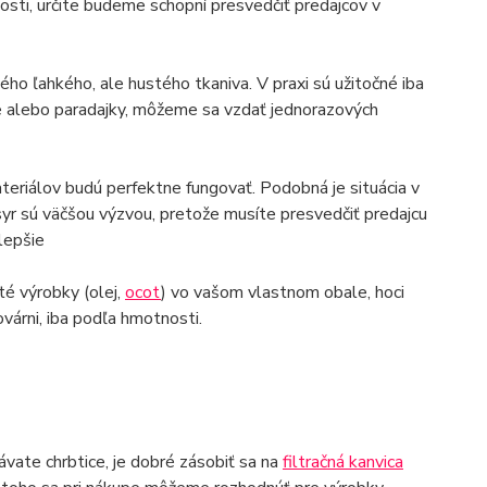
osti, určite budeme schopní presvedčiť predajcov v
ného ľahkého, ale hustého tkaniva. V praxi sú užitočné iba
če alebo paradajky, môžeme sa vzdať jednorazových
materiálov budú perfektne fungovať. Podobná je situácia v
syr sú väčšou výzvou, pretože musíte presvedčiť predajcu
lepšie
uté výrobky (olej,
ocot
) vo vašom vlastnom obale, hoci
rni, iba podľa hmotnosti.
ávate chrbtice, je dobré zásobiť sa na
filtračná kanvica