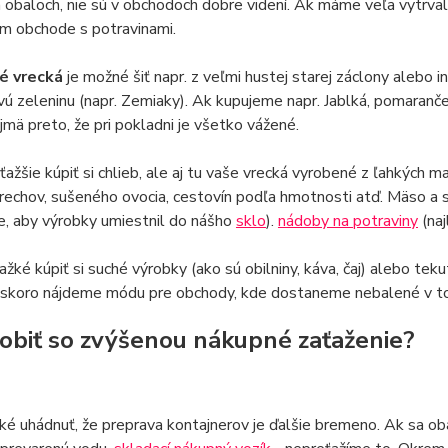
 obaloch, nie sú v obchodoch dobre videní. Ak máme veľa vytrval
m obchode s potravinami.
né vrecká
je možné šiť napr. z veľmi hustej starej záclony alebo i
vú zeleninu (napr. Zemiaky). Ak kupujeme napr. Jablká, pomaran
ajmä preto, že pri pokladni je všetko vážené.
 ťažšie kúpiť si chlieb, ale aj tu vaše vrecká vyrobené z ľahkých 
rechov, sušeného ovocia, cestovín podľa hmotnosti atď. Mäso a 
e, aby výrobky umiestnil do nášho
sklo
).
nádoby na potraviny
(naj
ťažké kúpiť si suché výrobky (ako sú obilniny, káva, čaj) alebo tek
skoro nájdeme módu pre obchody, kde dostaneme nebalené v tová
robiť so zvýšenou nákupné zaťaženie?
žké uhádnuť, že preprava kontajnerov je ďalšie bremeno. Ak sa ob