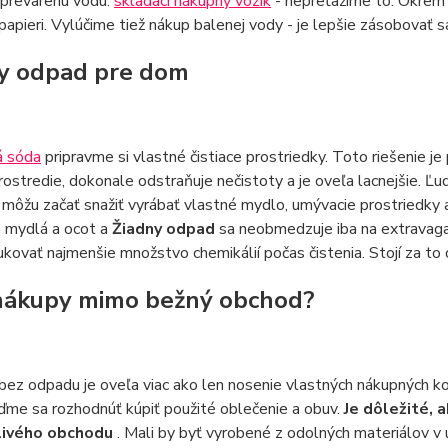
 prevarenú vodu.
skladací nákupný vozík
- nepreťažíme to. Okrem
papieri. Vylúčime tiež nákup balenej vody - je lepšie zásobovať s
y odpad pre dom
á sóda
pripravme si vlastné čistiace prostriedky. Toto riešenie je
rostredie, dokonale odstraňuje nečistoty a je oveľa lacnejšie. Ľudia
 môžu začať snažiť vyrábať vlastné mydlo, umývacie prostriedky 
 mydlá a ocot a
Žiadny odpad
sa neobmedzuje iba na extravag
ukovať najmenšie množstvo chemikálií počas čistenia. Stojí za to
nákupy mimo bežný obchod?
 bez odpadu je oveľa viac ako len nosenie vlastných nákupných k
ďme sa rozhodnúť kúpiť použité oblečenie a obuv.
Je dôležité, 
livého obchodu
. Mali by byť vyrobené z odolných materiálov v