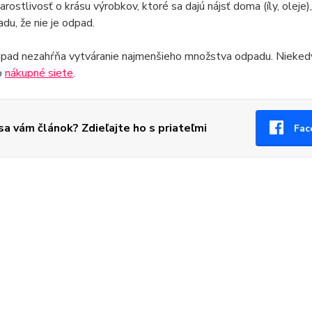
arostlivosť o krásu výrobkov, ktoré sa dajú nájsť doma (íly, olej
du, že nie je odpad.
pad nezahŕňa vytváranie najmenšieho množstva odpadu. Niekedy 
o
nákupné siete
.
 sa vám článok? Zdieľajte ho s priateľmi
Fac