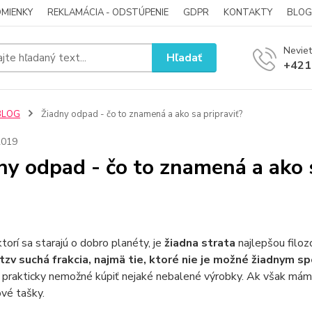
MIENKY
REKLAMÁCIA - ODSTÚPENIE
GDPR
KONTAKTY
BLOG
Neviet
Hľadať
+421
BLOG
Žiadny odpad - čo to znamená a ako sa pripraviť?
2019
ny odpad - čo to znamená a ako s
ktorí sa starajú o dobro planéty, je
žiadna strata
najlepšou filoz
tzv suchá frakcia, najmä tie, ktoré nie je možné žiadnym
 prakticky nemožné kúpiť nejaké nebalené výrobky. Ak však máme
vé tašky.