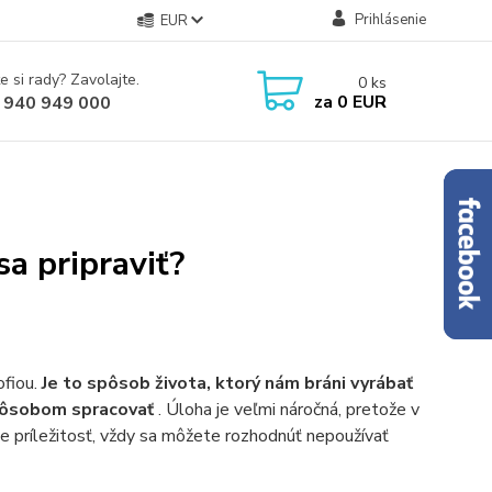
Prihlásenie
EUR
e si rady? Zavolajte.
0
ks
za
0 EUR
 940 949 000
a pripraviť?
ofiou.
Je to spôsob života, ktorý nám bráni vyrábať
 spôsobom spracovať
. Úloha je veľmi náročná, pretože v
 príležitosť, vždy sa môžete rozhodnúť nepoužívať