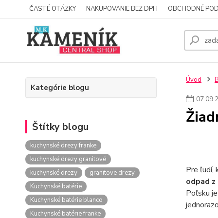
ČASTÉ OTÁZKY
NAKUPOVANIE BEZ DPH
OBCHODNÉ POD
Úvod
Kategórie blogu
07
.
09
.
Žiad
Štítky blogu
kuchynské drezy franke
kuchynské drezy granitové
Pre ľudí, 
kuchynské drezy
granitove drezy
odpad z 
Kuchynské batérie
Poľsku je
Kuchynské batérie blanco
jednorazo
Kuchynské batérie franke