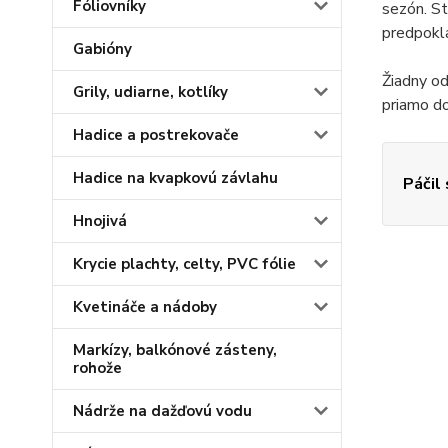
Fóliovníky
sezón. St
predpokla
Gabióny
Žiadny od
Grily, udiarne, kotlíky
priamo d
Hadice a postrekovače
Hadice na kvapkovú závlahu
Páčil
Hnojivá
Krycie plachty, celty, PVC fólie
Kvetináče a nádoby
Markízy, balkónové zásteny,
rohože
Nádrže na dažďovú vodu