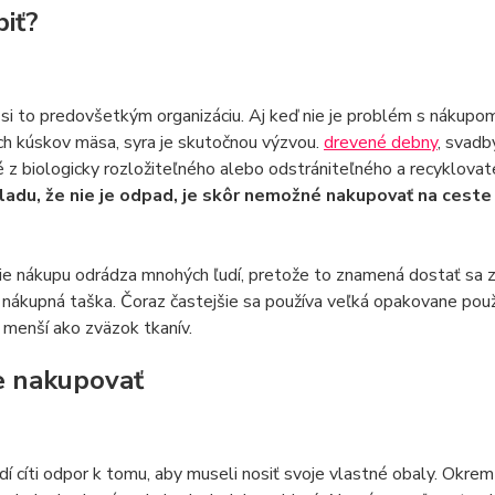
biť?
si to predovšetkým organizáciu. Aj keď nie je problém s nákupom
h kúskov mäsa, syra je skutočnou výzvou.
drevené debny
, svadb
 z biologicky rozložiteľného alebo odstrániteľného a recyklovat
adu, že nie je odpad, je skôr nemožné nakupovať na ceste
ie nákupu odrádza mnohých ľudí, pretože to znamená dostať sa 
nákupná taška. Čoraz častejšie sa používa veľká opakovane použ
e menší ako zväzok tkanív.
 nakupovať
í cíti odpor k tomu, aby museli nosiť svoje vlastné obaly. Okrem t