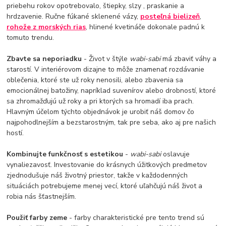
priebehu rokov opotrebovalo, štiepky, slzy , praskanie a
hrdzavenie. Ručne fúkané sklenené vázy,
posteľná bielizeň
,
rohože z morských rias
, hlinené kvetináče dokonale padnú k
tomuto trendu.
Zbavte sa neporiadku
- Život v štýle
wabi-sabi
má zbaviť váhy a
starostí. V interiérovom dizajne to môže znamenať rozdávanie
oblečenia, ktoré ste už roky nenosili, alebo zbavenia sa
emocionálnej batožiny, napríklad suvenírov alebo drobností, ktoré
sa zhromažďujú už roky a pri ktorých sa hromadí iba prach.
Hlavným účelom týchto objednávok je urobiť náš domov čo
najpohodlnejším a bezstarostným, tak pre seba, ako aj pre našich
hostí.
Kombinujte funkčnosť s estetikou
-
wabi-sabi
oslavuje
vynaliezavosť. Investovanie do krásnych úžitkových predmetov
zjednodušuje náš životný priestor, takže v každodenných
situáciách potrebujeme menej vecí, ktoré uľahčujú náš život a
robia nás šťastnejším.
Použiť farby zeme
- farby charakteristické pre tento trend sú