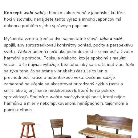
Koncept
wabi-sabi
je hlboko zakorenená v japonskej kultúre,
hoci v slovníku nenájdete tento výraz a mnoho Japoncov má
dokonca problém s jeho správnym popisom.
Myšlienka vznikla, keď sa dve samostatné slová,
láka
a
sabi
,
spojili, aby sprostredkovali konkrétny pohľad, pocity a perspektívu
sveta.
Wabi
znamená niečo ako jednoduchosť, skromnosť a život v
harmónii s prírodou. Popisuje niekoho, kto je spokojný s malými
vecami a čo najviac vyťažuje, bez toho, aby sa snažil mať viac.
Sabi
sa týka toho, čo sa stane v priebehu času. Je to len o
prechodnosti, kráse a autentickosti veku. Cvičenie
sabi
je
zamerané na učenie sa akceptovať prirodzený cyklus rastu a
smrti, ako aj prijímanie nedokonalostí, ktoré tento pokrok
sprevádzajú. Spoločne
wabi
a
sabi
vytvárajú pocit, ktorý nájde
harmóniu a mier v nekomplikovanom, nenápadnom, tajomnom a
pominuteľnom.