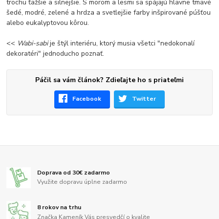
trochu ťažšie a silnejšie. S morom a lesmi sa spájajú hlavne tmavé
šedé, modré, zelené a hrdza a svetlejšie farby inšpirované púšťou
alebo eukalyptovou kôrou.
<<
Wabi-sabi
je štýl interiéru, ktorý musia všetci "nedokonalí
dekoratéri" jednoducho poznať.
Páčil sa vám článok? Zdieľajte ho s priateľmi
Facebook
Twitter
Doprava od 30€ zadarmo
Využite dopravu úplne zadarmo
8 rokov na trhu
Značka Kameník Vás presvedčí o kvalite