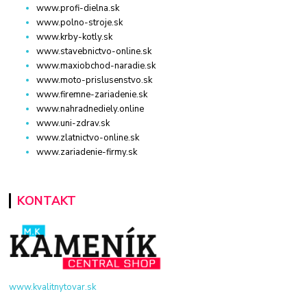
www.profi-dielna.sk
www.polno-stroje.sk
www.krby-kotly.sk
www.stavebnictvo-online.sk
www.maxiobchod-naradie.sk
www.moto-prislusenstvo.sk
www.firemne-zariadenie.sk
www.nahradnediely.online
www.uni-zdrav.sk
www.zlatnictvo-online.sk
www.zariadenie-firmy.sk
KONTAKT
www.kvalitnytovar.sk