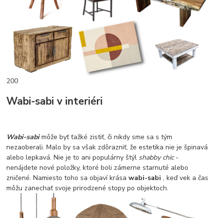
200
Wabi-sabi v interiéri
Wabi-sabi
môže byť ťažké zistiť, či nikdy sme sa s tým
nezaoberali. Malo by sa však zdôrazniť, že estetika nie je špinavá
alebo lepkavá. Nie je to ani populárny štýl
shabby chic
-
nenájdete nové položky, ktoré boli zámerne starnuté alebo
zničené. Namiesto toho sa objaví krása
wabi-sabi
, keď vek a čas
môžu zanechať svoje prirodzené stopy po objektoch.