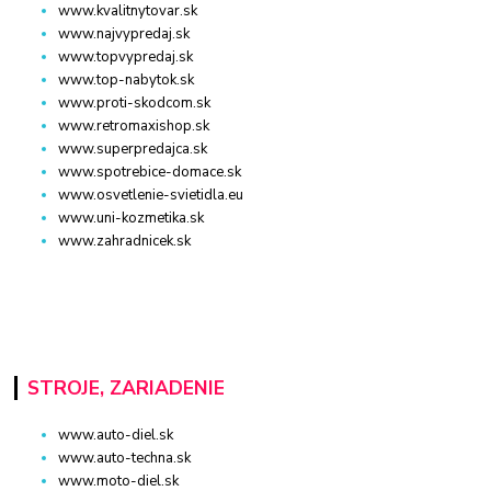
www.kvalitnytovar.sk
www.najvypredaj.sk
www.topvypredaj.sk
www.top-nabytok.sk
www.proti-skodcom.sk
www.retromaxishop.sk
www.superpredajca.sk
www.spotrebice-domace.sk
www.osvetlenie-svietidla.eu
www.uni-kozmetika.sk
www.zahradnicek.sk
STROJE, ZARIADENIE
www.auto-diel.sk
www.auto-techna.sk
www.moto-diel.sk