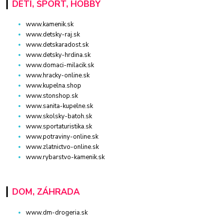
DETI, ŠPORT, HOBBY
www.kamenik.sk
www.detsky-raj.sk
www.detskaradost.sk
www.detsky-hrdina.sk
www.domaci-milacik.sk
www.hracky-online.sk
www.kupelna.shop
www.stonshop.sk
www.sanita-kupelne.sk
www.skolsky-batoh.sk
www.sportaturistika.sk
www.potraviny-online.sk
www.zlatnictvo-online.sk
www.rybarstvo-kamenik.sk
DOM, ZÁHRADA
www.dm-drogeria.sk