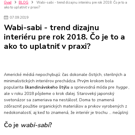
kuchynské batérie sagittarius
kuchynské batérie
vodovodné batérie
Úvod
BLOG
Wabi-sabi - trend dizajnu interiéru pre rok 2018. Čo je to a
ako to uplatniť v praxi?
vodovodné batérie do kuchyne
kuchynské drezy nerezové
kuchynské drezy sety
kuchynské drezy so skrinkou
drezy
07
.
09
.
2019
kúpelňové batérie
vodovodné batérie do kúpelne
kuchynske
drez
Wabi-sabi - trend dizajnu
bidetové batérie
vaňové batérie
sprchové batérie
interiéru pre rok 2018. Čo je to a
vodovodné batérie blanco
vodovodné batérie do steny
ako to uplatniť v praxi?
vodovodné batérie grohe
kúpelňa v podkroví
moderná kúpelňa
Umývadlá
Rohové umývadlá
Zlaté umývadlá
Zápustné umývadlá
sprchový záves
vodovodná batéria
čierna kúpelňová batéria
vaňa retro
voľne stojaca vaňa
retro kúpeľne
Nákup tovaru pre firmy bez DPH
Bez DPH
Americké médiá nepochybujú: čas dokonale čistých, sterilných a
Ako znížiť náklady
Ako znížiť náklady na firmu
szco nakup bez dph
minimalistických interiérov prechádza. Prvým krokom bola
popularita
škandinávskeho štýlu
a sprievodná móda pre
hygge
,
szco nakup bez dph nakupovanie na firmu bez dph
nákup bez dph v eu ň
ale v roku 2018 pôjdeme o krok ďalej. Staroveký japonský
svetonázor sa zameriava na nestálosť. Doma to znamená
zdôrazniť použitie organických materiálov a prvkov vyrobených z
nedokonalostí, aj keď to znamená, že interiér je trochu ... neúplný.
Čo je
wabi-sabi
?