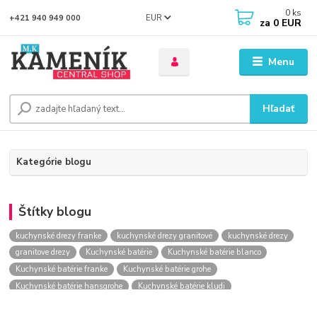
0
ks
EUR
+421 940 949 000
za
0 EUR
Menu
Hľadať
Kategórie blogu
Štítky blogu
kuchynské drezy franke
kuchynské drezy granitové
kuchynské drezy
granitove drezy
Kuchynské batérie
Kuchynské batérie blanco
Kuchynské batérie franke
Kuchynské batérie grohe
Kuchynské batérie hansgrohe
Kuchynské batérie kludi
kuchynské batérie nástenné
kuchynské batérie obi