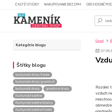
ČASTÉ OTÁZKY
NAKUPOVANIE BEZ DPH
OBCHODNÉ POD
Úvod
Kategórie blogu
07
.
09
.
Vzdu
Štítky blogu
kuchynské drezy franke
kuchynské drezy granitové
Rozdiel t
kuchynské drezy
granitove drezy
vzduch ne
Kuchynské batérie
miestnost
Kuchynské batérie blanco
obmedzený
Kuchynské batérie franke
predsie