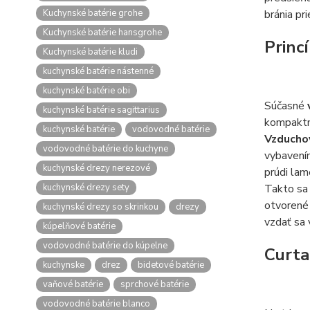
Kuchynské batérie grohe
bránia pr
Kuchynské batérie hansgrohe
Princ
Kuchynské batérie kludi
kuchynské batérie nástenné
kuchynské batérie obi
Súčasné
kuchynské batérie sagittarius
kompaktné
kuchynské batérie
vodovodné batérie
Vzducho
vodovodné batérie do kuchyne
vybavením
kuchynské drezy nerezové
prúdi lam
kuchynské drezy sety
Takto sa 
otvorené
kuchynské drezy so skrinkou
drezy
vzdať sa 
kúpelňové batérie
vodovodné batérie do kúpelne
Curta
kuchynske
drez
bidetové batérie
vaňové batérie
sprchové batérie
vodovodné batérie blanco