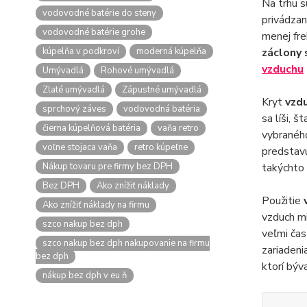
Na trhu s
vodovodné batérie do steny
privádza
vodovodné batérie grohe
menej fre
kúpelňa v podkroví
moderná kúpelňa
záclony
vzduchu
Umývadlá
Rohové umývadlá
Zlaté umývadlá
Zápustné umývadlá
Kryt
vzd
sprchový záves
vodovodná batéria
sa líši, 
čierna kúpelňová batéria
vaňa retro
vybranéh
voľne stojaca vaňa
retro kúpeľne
predstavu
Nákup tovaru pre firmy bez DPH
takýchto 
Bez DPH
Ako znížiť náklady
Použitie
Ako znížiť náklady na firmu
vzduch m
szco nakup bez dph
veľmi čas
szco nakup bez dph nakupovanie na firmu
zariadeni
bez dph
ktorí býv
nákup bez dph v eu ň