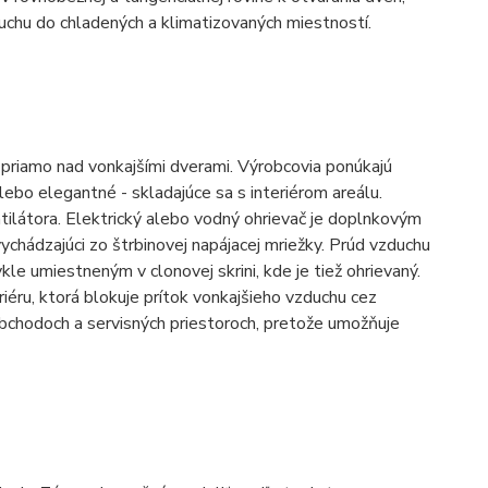
uchu do chladených a klimatizovaných miestností.
 priamo nad vonkajšími dverami. Výrobcovia ponúkajú
ebo elegantné - skladajúce sa s interiérom areálu.
tilátora. Elektrický alebo vodný ohrievač je doplnkovým
ychádzajúci zo štrbinovej napájacej mriežky. Prúd vzduchu
le umiestneným v clonovej skrini, kde je tiež ohrievaný.
iéru, ktorá blokuje prítok vonkajšieho vzduchu cez
bchodoch a servisných priestoroch, pretože umožňuje