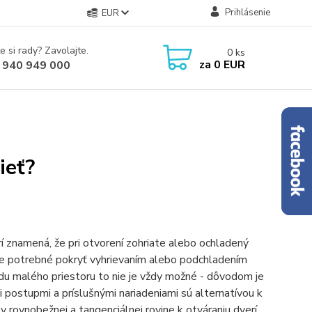
Prihlásenie
EUR
e si rady? Zavolajte.
0
ks
za
0 EUR
 940 949 000
ieť?
í znamená, že pri otvorení zohriate alebo ochladený
 je potrebné pokryť vyhrievaním alebo podchladením
odu malého priestoru to nie je vždy možné - dôvodom je
postupmi a príslušnými nariadeniami sú alternatívou k
v rovnobežnej a tangenciálnej rovine k otváraniu dverí,