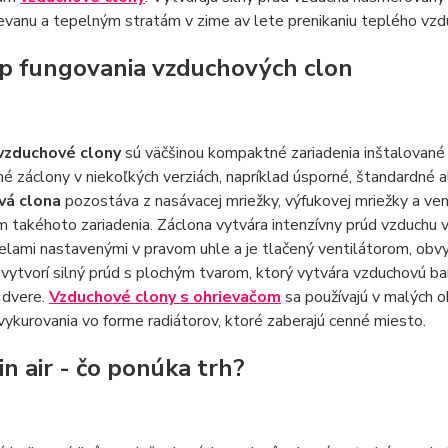
ievanu a tepelným stratám v zime av lete prenikaniu teplého vzd
íp fungovania vzduchových clon
vzduchové clony
sú väčšinou kompaktné zariadenia inštalované
 záclony v niekoľkých verziách, napríklad úsporné, štandardné al
vá clona
pozostáva z nasávacej mriežky, výfukovej mriežky a ven
 takéhoto zariadenia. Záclona vytvára intenzívny prúd vzduchu v
elami nastavenými v pravom uhle a je tlačený ventilátorom, obvyk
vytvorí silný prúd s plochým tvarom, ktorý vytvára vzduchovú bar
 dvere.
Vzduchové clony s ohrievačom
sa používajú v malých o
vykurovania vo forme radiátorov, ktoré zaberajú cenné miesto.
in air - čo ponúka trh?