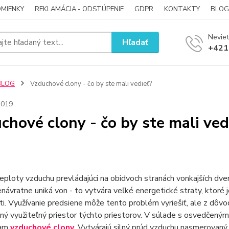
MIENKY
REKLAMÁCIA - ODSTÚPENIE
GDPR
KONTAKTY
BLOG
Neviet
Hľadať
+421
BLOG
Vzduchové clony - čo by ste mali vedieť?
2019
chové clony - čo by ste mali ved
eploty vzduchu prevládajúci na obidvoch stranách vonkajších dver
návratne uniká von - to vytvára veľké energetické straty, ktoré
i. Využívanie predsiene môže tento problém vyriešiť, ale z dôv
 využiteľný priestor týchto priestorov. V súlade s osvedčenými 
ňam
vzduchové clony
. Vytvárajú silný prúd vzduchu nasmerovaný 