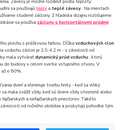
denia. Závesy je možné rozdeliť podľa teploty
ľuďmi sa používajú
teplý
a
teplé závesy
. Na miestach
užívame studené záclony. Z hľadiska dizajnu rozlišujeme
plikácie sa používa
záclony s horizontálnymi prúdmi
ého plechu s práškovou farbou. Dĺžka
vzduchových clon
 vzduchu záclon je 2,5-4,2 m - v závislosti od
 by mala vytvárať
dynamický prúd vzduchu
, ktorý
chu do budovy v celom svetle vstupného otvoru. V
y až o 80%.
zania dverí a eliminuje tvorbu hmly - keď sa vlhký
y sa mala zvážiť vždy, keď sú dvere vždy otvorené alebo
e fajčiarskych a nefajčiarskych priestorov. Takéto
v závislosti od ročného obdobia a poskytujú pohodlie tým,