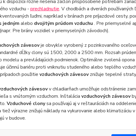
ú k dispozícii rôzne riešenia záclon prispôsobené potrebám zaria
ného vzduchu -
prechladnutie
. V chodbách a dverách používaných 
kventovaných ľuďmi, napríklad v bránach pre príjazdové cesty, po
 s jedným
alebo
dvojitým prúdom vzduchu
. Pre priemyselné a
(napr. Pre brány vozidiel v priemyselných závodoch).
uchových závesov
je obvykle vyrobený z pozinkovaného oceľov
štandardné dĺžky clony sú 1500, 2000 a 2500 mm. Rozsah prúdenia
o modelu a prevládajúcich podmienok. Optimálne zvolená opona
je účinnú bariéru proti vniknutiu studeného alebo teplého vzdu
prípadoch použitie
vzduchových závesov
znižuje tepelné strat
vzduchových závesov
v chladiarňach umožňuje odstránenie zamŕ
ieša s vnútorným vzduchom. Inštalácia
vzduchových závesov
b
to.
Vzduchové clony
sa používajú aj v reštauráciách na oddeleni
a tiež výrazne znižujú náklady na vykurovanie alebo klimatizáciu 
ajú v budove.