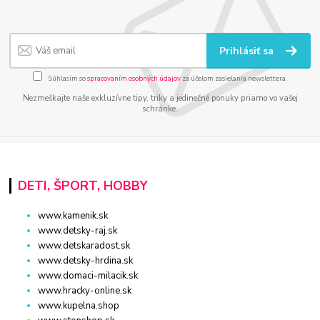
Prihlásiť sa
Súhlasím so
spracovaním osobných údajov
za účelom zasielania newslettera.
Nezmeškajte naše exkluzívne tipy, triky a jedinečné ponuky priamo vo vašej
schránke.
DETI, ŠPORT, HOBBY
www.kamenik.sk
www.detsky-raj.sk
www.detskaradost.sk
www.detsky-hrdina.sk
www.domaci-milacik.sk
www.hracky-online.sk
www.kupelna.shop