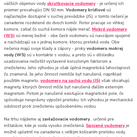
väčších objemov vody
skrutkovacie vodomery
- je určený ich
priemer presahujúci DN 50 mm.
Vodomery krídlové
sú
najčastejšie dostupné v suchej prevádzke (JS), v tomto riešení je
zariadenie rozdelené do dvoch komôr. Rotor pracuje vo vlhkej
komore, zatiaľ čo suchá komora nájde merač.
Mokré vodomery
(WS)
sú menej bežné - obe časti vodomeru sú navzájom spojené
a nachádzajú sa v jednej komore, ktorou preteká voda. Obe
riešenia majú svoje klady a zápory - prvky
vodomeru mokrej
vody (WS)
sú v kontakte s vodou, a preto sú v dôsledku
usadzovania nečistôt vystavené korozívnym faktorom a
znečisteniu. Jeho výhodou je však úplná magnetická ľahostajnosť,
čo znamená, že jeho činnosť nemôže byť narušená, napríklad
použitím magnetu.
vodomery na suchú vodu (JS)
však obsahujú
magnety, ktorých činnosť môže byť narušená ďalším externým
magnetom. Potom je narušené existujúce magnetické pole, čo
spôsobuje nesprávny výpočet prietoku. Ich výhodou je mechanická
odolnosť proti znečisteniu spôsobenému vodou.
Na trhu nájdeme aj
zavlažovacie vodomery
, určené pre
inštalácie, kde je voda vysoko znečistená.
Spojené vodomery
je
možné uplatniť na zariadenia s veľkým kolísaním prietoku vody,