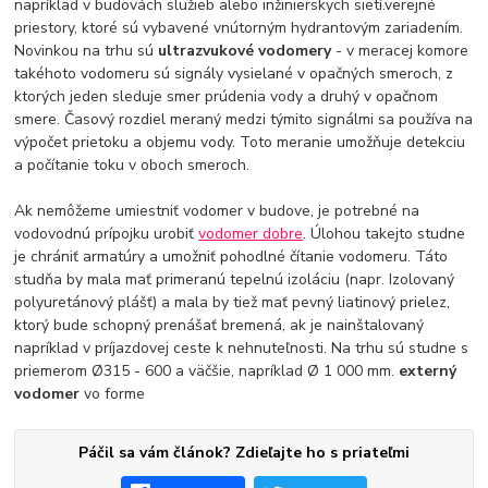
napríklad v budovách služieb alebo inžinierskych sietí.verejné
priestory, ktoré sú vybavené vnútorným hydrantovým zariadením.
Novinkou na trhu sú
ultrazvukové vodomery
- v meracej komore
takéhoto vodomeru sú signály vysielané v opačných smeroch, z
ktorých jeden sleduje smer prúdenia vody a druhý v opačnom
smere. Časový rozdiel meraný medzi týmito signálmi sa používa na
výpočet prietoku a objemu vody. Toto meranie umožňuje detekciu
a počítanie toku v oboch smeroch.
Ak nemôžeme umiestniť vodomer v budove, je potrebné na
vodovodnú prípojku urobiť
vodomer dobre
. Úlohou takejto studne
je chrániť armatúry a umožniť pohodlné čítanie vodomeru. Táto
studňa by mala mať primeranú tepelnú izoláciu (napr. Izolovaný
polyuretánový plášť) a mala by tiež mať pevný liatinový prielez,
ktorý bude schopný prenášať bremená, ak je nainštalovaný
napríklad v príjazdovej ceste k nehnuteľnosti. Na trhu sú studne s
priemerom Ø315 - 600 a väčšie, napríklad Ø 1 000 mm.
externý
vodomer
vo forme
Páčil sa vám článok? Zdieľajte ho s priateľmi