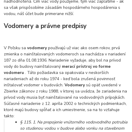
nadhodnotená. Čím viac vody použijeme, tým viac zaplatíme - ak
sa však prispôsobíme zásadám hospodárneho hospodárenia s
vodou, náš účet bude primerane nižší.
Vodomery a právne predpisy
V Poľsku sa
vodomery
používajú už viac ako osem rokov, prvá
zmienka o nainštalovaných vodomeroch sa nachádza v nariadení
187 zo dňa 01.08.1936. Nariadenie vyžaduje, aby bol na prívod
vody do budovy nainštalovaný
merací prístroj vo forme
vodomeru
. Táto požiadavka sa opakovala v neskorších
nariadeniach až do roku 1974 - keď bola zrušená povinnosť
inštalovať vodomer v budovách.
Vodomery
sú opäť uvedené v
Zbierke zákonov z roku 1988, v ktorej sa uvádza, že zariadenia na
prívod vody musia byť nainštalované na vodovodných prípojkách.
Súčasné nariadenie z 12. apríla 2002 o technických podmienkach,
ktoré majú budovy spĺňať a ich umiestnenie, sa na to vzťahuje
takto:
§ 115. 1.
Na prepojenie vnútorného vodovodného potrubia
so studenou vodou v budove alebo vonku na stavebnom