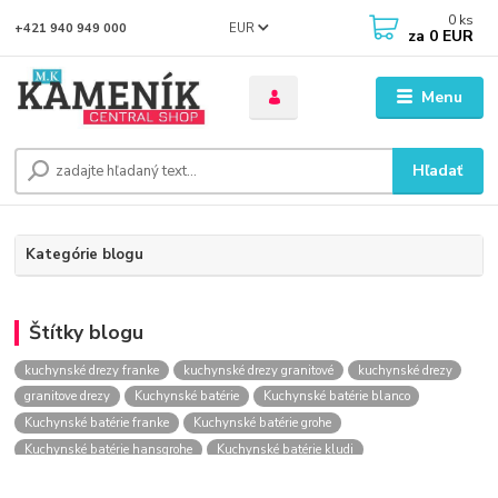
0
ks
EUR
+421 940 949 000
za
0 EUR
Menu
Hľadať
Kategórie blogu
Štítky blogu
kuchynské drezy franke
kuchynské drezy granitové
kuchynské drezy
granitove drezy
Kuchynské batérie
Kuchynské batérie blanco
Kuchynské batérie franke
Kuchynské batérie grohe
Kuchynské batérie hansgrohe
Kuchynské batérie kludi
kuchynské batérie nástenné
kuchynské batérie obi