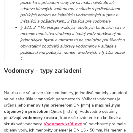
pozemku s prívodom vody by sa mala nainštalovať
sústava hlavných vodomerov v súlade s požiadavkami
poľských noriem na inštaláciu vodomerných súprav v
inštalácii a požiadavkami. inštalácia pre vodomery.
§ 121. 2. * Vo viacgeneračných obytných budovách sa na
meranie množstva studenej a teplej vody dodávanej do
jednotlivých bytov a miestností na spoločné používanie s
obyvateľmi používajú súpravy vodomerov v súlade s
požiadavkami poľských noriem uvedených v § 115. odsek
1.
Vodomery - typy zariadení
Na trhu nie sú univerzálne vodomery, jednotlivé modely zariadení
sa od seba líšia v mnohých parametroch. Veľkosť vodomeru je
určená jeho
menovitým priemerom
DN [mm] a
maximálnym
objemovým prietokom
Qmax [m3 / h]. Vodovodné systémy
používajú
vodomery rotora
, ktoré sú rozdelené na krídlové a
skrutkové vodomery.
Vodomery krídlové
sú navrhnuté pre malé
objemy vody, ich menovitý priemer je DN 15 - 50 mm. Na meranie