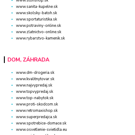
www.stonshop.sk
www.sanita-kupelne.sk
www.skolsky-batoh.sk
www.sportaturistika.sk
www.potraviny-online.sk
www.zlatnictvo-online.sk
www.rybarstvo-kamenik.sk
DOM, ZÁHRADA
www.dm-drogeria.sk
www.kvalitnytovar.sk
www.najvypredaj.sk
www.topvypredaj.sk
www.top-nabytok.sk
www.proti-skodcom.sk
www.retromaxishop.sk
www.superpredajca.sk
www.spotrebice-domace.sk
www.osvetlenie-svietidla.eu