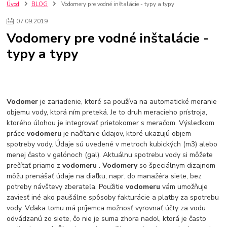
kuchynské batérie sagittarius
kuchynské batérie
vodovodné batérie
Úvod
BLOG
Vodomery pre vodné inštalácie - typy a typy
vodovodné batérie do kuchyne
kuchynské drezy nerezové
07
.
09
.
2019
kuchynské drezy sety
kuchynské drezy so skrinkou
drezy
Vodomery pre vodné inštalácie -
kúpelňové batérie
vodovodné batérie do kúpelne
kuchynske
drez
typy a typy
bidetové batérie
vaňové batérie
sprchové batérie
vodovodné batérie blanco
vodovodné batérie do steny
vodovodné batérie grohe
kúpelňa v podkroví
moderná kúpelňa
Umývadlá
Rohové umývadlá
Zlaté umývadlá
Zápustné umývadlá
sprchový záves
vodovodná batéria
Vodomer
je zariadenie, ktoré sa používa na automatické meranie
čierna kúpelňová batéria
vaňa retro
voľne stojaca vaňa
objemu vody, ktorá ním preteká. Je to druh meracieho prístroja,
ktorého úlohou je integrovať prietokomer s meračom. Výsledkom
retro kúpeľne
Nákup tovaru pre firmy bez DPH
Bez DPH
práce
vodomeru
je načítanie údajov, ktoré ukazujú objem
Ako znížiť náklady
Ako znížiť náklady na firmu
szco nakup bez dph
spotreby vody. Údaje sú uvedené v metroch kubických (m3) alebo
szco nakup bez dph nakupovanie na firmu bez dph
nákup bez dph v eu ň
menej často v galónoch (gal). Aktuálnu spotrebu vody si môžete
prečítať priamo z
vodomeru
.
Vodomery
so špeciálnym dizajnom
môžu prenášať údaje na diaľku, napr. do manažéra siete, bez
potreby návštevy zberateľa. Použitie
vodomeru
vám umožňuje
zaviesť iné ako paušálne spôsoby fakturácie a platby za spotrebu
vody. Vďaka tomu má príjemca možnosť vyrovnať účty za vodu
odvádzanú zo siete, čo nie je suma zhora nadol, ktorá je často