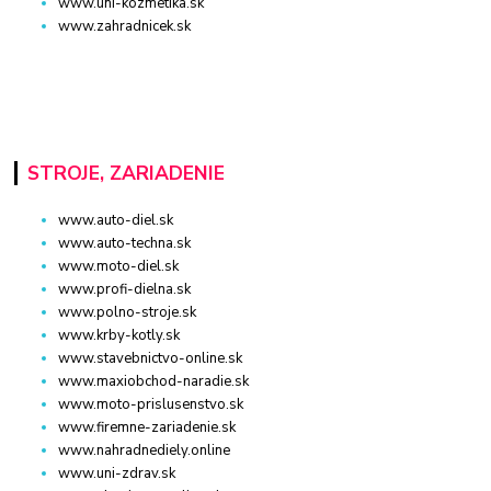
www.uni-kozmetika.sk
www.zahradnicek.sk
STROJE, ZARIADENIE
www.auto-diel.sk
www.auto-techna.sk
www.moto-diel.sk
www.profi-dielna.sk
www.polno-stroje.sk
www.krby-kotly.sk
www.stavebnictvo-online.sk
www.maxiobchod-naradie.sk
www.moto-prislusenstvo.sk
www.firemne-zariadenie.sk
www.nahradnediely.online
www.uni-zdrav.sk