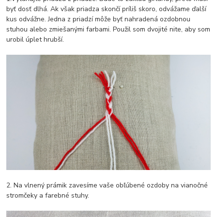
byť dosť dlhá. Ak však priadza skončí príliš skoro, odvážame ďalší
kus odvážne. Jedna z priadzí môže byť nahradená ozdobnou
stuhou alebo zmiešanými farbami. Použil som dvojité nite, aby som
urobil úplet hrubší.
2. Na vlnený prámik zavesíme vaše obľúbené ozdoby na vianočné
stromčeky a farebné stuhy.