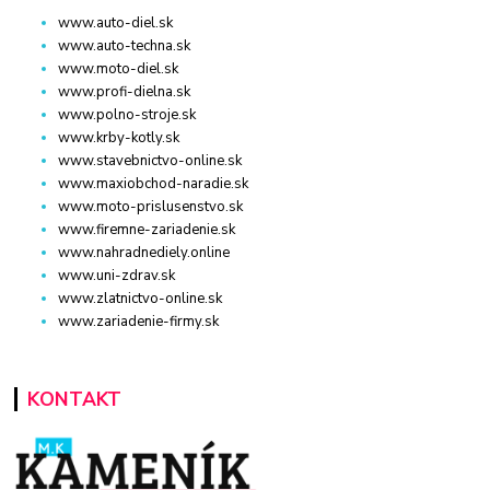
www.auto-diel.sk
www.auto-techna.sk
www.moto-diel.sk
www.profi-dielna.sk
www.polno-stroje.sk
www.krby-kotly.sk
www.stavebnictvo-online.sk
www.maxiobchod-naradie.sk
www.moto-prislusenstvo.sk
www.firemne-zariadenie.sk
www.nahradnediely.online
www.uni-zdrav.sk
www.zlatnictvo-online.sk
www.zariadenie-firmy.sk
KONTAKT