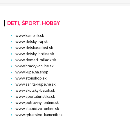
DETI, ŠPORT, HOBBY
www.kamenik.sk
www.detsky-raj.sk
www.detskaradost.sk
www.detsky-hrdina.sk
www.domaci-milacik.sk
www.hracky-online.sk
www.kupelna.shop
www.stonshop.sk
www.sanita-kupelne.sk
www.skolsky-batoh.sk
www.sportaturistika.sk
www.potraviny-online.sk
www.zlatnictvo-online.sk
www.rybarstvo-kamenik.sk