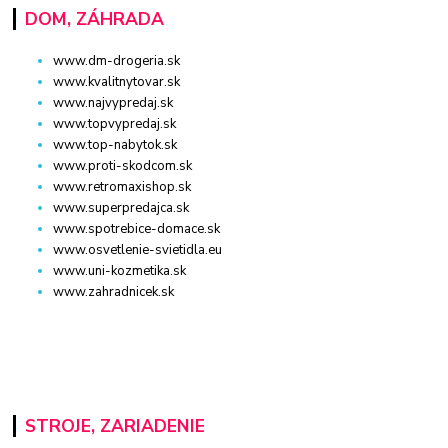
DOM, ZÁHRADA
www.dm-drogeria.sk
www.kvalitnytovar.sk
www.najvypredaj.sk
www.topvypredaj.sk
www.top-nabytok.sk
www.proti-skodcom.sk
www.retromaxishop.sk
www.superpredajca.sk
www.spotrebice-domace.sk
www.osvetlenie-svietidla.eu
www.uni-kozmetika.sk
www.zahradnicek.sk
STROJE, ZARIADENIE