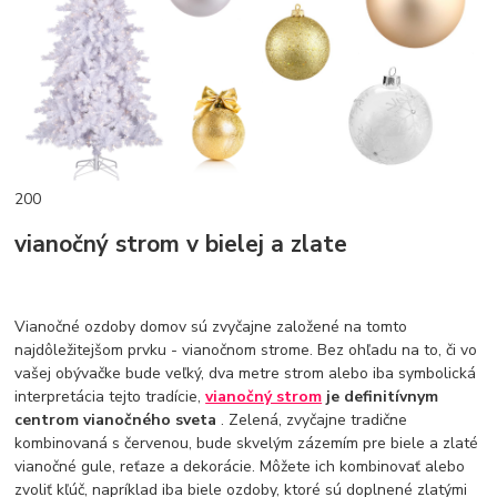
200
vianočný strom v bielej a zlate
Vianočné ozdoby domov sú zvyčajne založené na tomto
najdôležitejšom prvku - vianočnom strome. Bez ohľadu na to, či vo
vašej obývačke bude veľký, dva metre strom alebo iba symbolická
interpretácia tejto tradície,
vianočný strom
je definitívnym
centrom vianočného sveta
. Zelená, zvyčajne tradične
kombinovaná s červenou, bude skvelým zázemím pre biele a zlaté
vianočné gule, reťaze a dekorácie. Môžete ich kombinovať alebo
zvoliť kľúč, napríklad iba biele ozdoby, ktoré sú doplnené zlatými