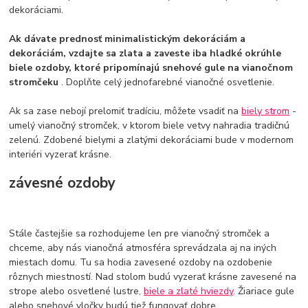
dekoráciami.
Ak dávate prednosť minimalistickým dekoráciám a
dekoráciám, vzdajte sa zlata a zaveste iba hladké okrúhle
biele ozdoby, ktoré pripomínajú snehové gule na vianočnom
stromčeku
. Doplňte celý jednofarebné vianočné osvetlenie.
Ak sa zase nebojí prelomiť tradíciu, môžete vsadiť na
biely strom
-
umelý vianočný stromček, v ktorom biele vetvy nahradia tradičnú
zelenú. Zdobené bielymi a zlatými dekoráciami bude v modernom
interiéri vyzerať krásne.
závesné ozdoby
Stále častejšie sa rozhodujeme len pre vianočný stromček a
chceme, aby nás vianočná atmosféra sprevádzala aj na iných
miestach domu. Tu sa hodia zavesené ozdoby na ozdobenie
rôznych miestností. Nad stolom budú vyzerať krásne zavesené na
strope alebo osvetlené lustre,
biele a zlaté hviezdy
. Žiariace gule
alebo snehové vločky budú tiež fungovať dobre.