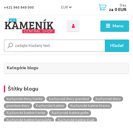
0
ks
EUR
+421 940 949 000
za
0 EUR
Menu
Hľadať
Kategórie blogu
Štítky blogu
kuchynské drezy franke
kuchynské drezy granitové
kuchynské drezy
granitove drezy
Kuchynské batérie
Kuchynské batérie blanco
Kuchynské batérie franke
Kuchynské batérie grohe
Kuchynské batérie hansgrohe
Kuchynské batérie kludi
kuchynské batérie nástenné
kuchynské batérie obi