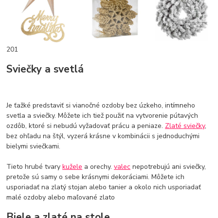
201
Sviečky a svetlá
Je ťažké predstaviť si vianočné ozdoby bez úzkeho, intímneho
svetla a sviečky. Môžete ich tiež použiť na vytvorenie pútavých
ozdôb, ktoré si nebudú vyžadovať prácu a peniaze.
Zlaté sviečky
,
bez ohľadu na štýl, vyzerá krásne v kombinácii s jednoduchými
bielymi sviečkami.
Tieto hrubé tvary
kužele
a orechy.
valec
nepotrebujú ani sviečky,
pretože sú samy o sebe krásnymi dekoráciami. Môžete ich
usporiadať na zlatý stojan alebo tanier a okolo nich usporiadať
malé ozdoby alebo maľované zlato
Biele a zlaté na stole