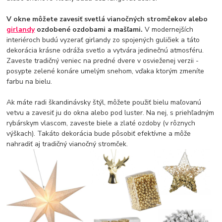
V okne môžete zavesiť svetlá vianočných stromčekov alebo
girlandy
ozdobené ozdobami a mašľami.
V modernejších
interiéroch budú vyzerať girlandy zo spojených guličiek a táto
dekorácia krásne odráža svetlo a vytvára jedinečnú atmosféru.
Zaveste tradičný veniec na predné dvere v osvieženej verzii -
posypte zelené konáre umelým snehom, vďaka ktorým zmeníte
farbu na bielu.
Ak máte radi škandinávsky štýl, môžete použiť bielu maľovanú
vetvu a zavesiť ju do okna alebo pod luster. Na nej, s priehľadným
rybárskym vlascom, zaveste biele a zlaté ozdoby (v rôznych
výškach). Takáto dekorácia bude pôsobiť efektívne a môže
nahradiť aj tradičný vianočný stromček.