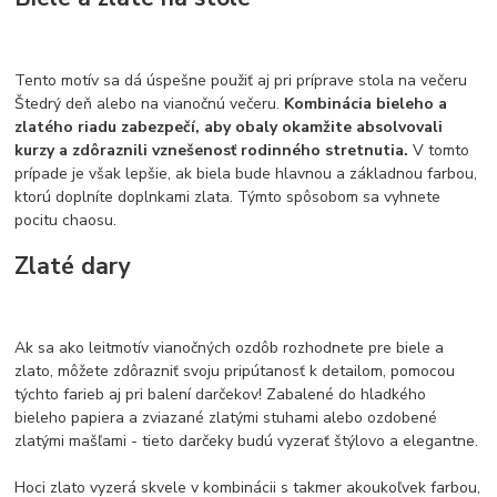
Tento motív sa dá úspešne použiť aj pri príprave stola na večeru
Štedrý deň alebo na vianočnú večeru.
Kombinácia bieleho a
zlatého riadu zabezpečí, aby obaly okamžite absolvovali
kurzy a zdôraznili vznešenosť rodinného stretnutia.
V tomto
prípade je však lepšie, ak biela bude hlavnou a základnou farbou,
ktorú doplníte doplnkami zlata. Týmto spôsobom sa vyhnete
pocitu chaosu.
Zlaté dary
Ak sa ako leitmotív vianočných ozdôb rozhodnete pre biele a
zlato, môžete zdôrazniť svoju pripútanosť k detailom, pomocou
týchto farieb aj pri balení darčekov! Zabalené do hladkého
bieleho papiera a zviazané zlatými stuhami alebo ozdobené
zlatými mašľami - tieto darčeky budú vyzerať štýlovo a elegantne.
Hoci zlato vyzerá skvele v kombinácii s takmer akoukoľvek farbou,