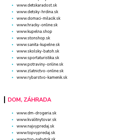
www.detskaradost.sk
www.detsky-hrdina.sk
www.domaci-milacik.sk
www.hracky-online.sk
www.kupelna.shop
www.stonshop.sk
www.sanita-kupelne.sk
www.skolsky-batoh.sk
www.sportaturistika.sk
www.potraviny-online.sk
www.zlatnictvo-online.sk
www.rybarstvo-kamenik.sk
DOM, ZÁHRADA
www.dm-drogeria.sk
www.kvalitnytovar.sk
www.najvypredaj.sk
www.topvypredaj.sk
www.top-nabytok.sk