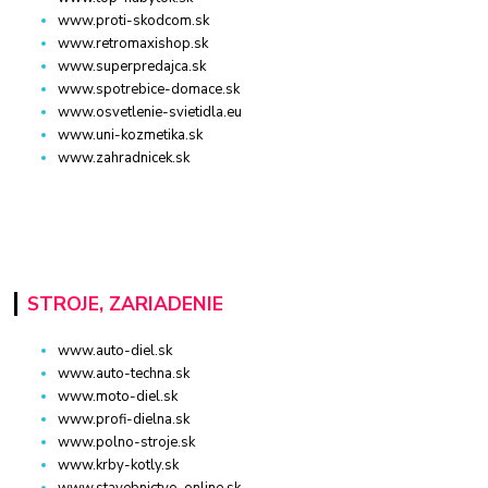
www.proti-skodcom.sk
www.retromaxishop.sk
www.superpredajca.sk
www.spotrebice-domace.sk
www.osvetlenie-svietidla.eu
www.uni-kozmetika.sk
www.zahradnicek.sk
STROJE, ZARIADENIE
www.auto-diel.sk
www.auto-techna.sk
www.moto-diel.sk
www.profi-dielna.sk
www.polno-stroje.sk
www.krby-kotly.sk
www.stavebnictvo-online.sk