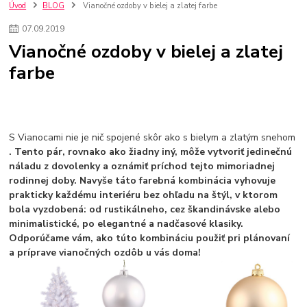
kuchynské batérie sagittarius
kuchynské batérie
vodovodné batérie
Úvod
BLOG
Vianočné ozdoby v bielej a zlatej farbe
vodovodné batérie do kuchyne
kuchynské drezy nerezové
07
.
09
.
2019
kuchynské drezy sety
kuchynské drezy so skrinkou
drezy
Vianočné ozdoby v bielej a zlatej
kúpelňové batérie
vodovodné batérie do kúpelne
kuchynske
drez
farbe
bidetové batérie
vaňové batérie
sprchové batérie
vodovodné batérie blanco
vodovodné batérie do steny
vodovodné batérie grohe
kúpelňa v podkroví
moderná kúpelňa
Umývadlá
Rohové umývadlá
Zlaté umývadlá
Zápustné umývadlá
sprchový záves
vodovodná batéria
S Vianocami nie je nič spojené skôr ako s bielym a zlatým snehom
čierna kúpelňová batéria
vaňa retro
voľne stojaca vaňa
. Tento pár, rovnako ako žiadny iný, môže vytvoriť jedinečnú
náladu z dovolenky a oznámiť príchod tejto mimoriadnej
retro kúpeľne
Nákup tovaru pre firmy bez DPH
Bez DPH
rodinnej doby. Navyše táto farebná kombinácia vyhovuje
Ako znížiť náklady
Ako znížiť náklady na firmu
szco nakup bez dph
prakticky každému interiéru bez ohľadu na štýl, v ktorom
szco nakup bez dph nakupovanie na firmu bez dph
nákup bez dph v eu ň
bola vyzdobená: od rustikálneho, cez škandinávske alebo
minimalistické, po elegantné a nadčasové klasiky.
Odporúčame vám, ako túto kombináciu použiť pri plánovaní
a príprave vianočných ozdôb u vás doma!