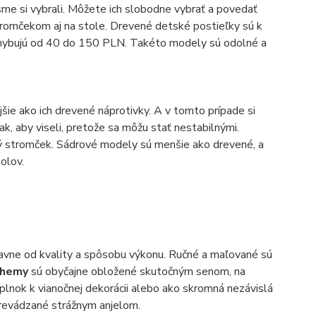
 sme si vybrali. Môžete ich slobodne vybrať a povedať
tromčekom aj na stole. Drevené detské postieľky sú k
ohybujú od 40 do 150 PLN. Takéto modely sú odolné a
jšie ako ich drevené náprotivky. A v tomto prípade si
ak, aby viseli, pretože sa môžu stať nestabilnými.
ý stromček. Sádrové modely sú menšie ako drevené, a
olov.
 hlavne od kvality a spôsobu výkonu. Ručné a maľované sú
ehemy
sú obyčajne obložené skutočným senom, na
oplnok k vianočnej dekorácii alebo ako skromná nezávislá
revádzané strážnym anjelom.