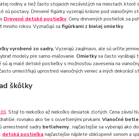
tej rodiny a tiež často stojacich nezávislých na miestach, ktoré
é sú postavy. Drevené figúrky vyzerajú krásne pod vianočným s
 s
Drevené detské postieľky
. Ceny drevených postieľok sa p
ať mnoho rokov. Vyznačujú sa
figúrkami z bielej omietky
eľky vyrobené zo sadry.
Vyzerajú zaujímavo, ale sú určite jemne
ybrať modely pre samo-maľovanie.
Omietky
sa často vyrábajú t
é sú aj malé detské postieľky s možnosťou zavesenia na vianočn
často umiestňujú uprostred vianočných veniec a iných dekorácií st
ad škôlky
ežiš
. Stojí to niekoľko až niekoľko desiatok zlotých. Cena závisí
drahšie, rovnako ako tie s osvetlenými prvkami.
Vianočné betl
ú umiestnené sadry
betlehemy
, najčastejšie sa vyberajú ako d
.
detská postieľka
najčastejšie nájdete obklopené senom a sp