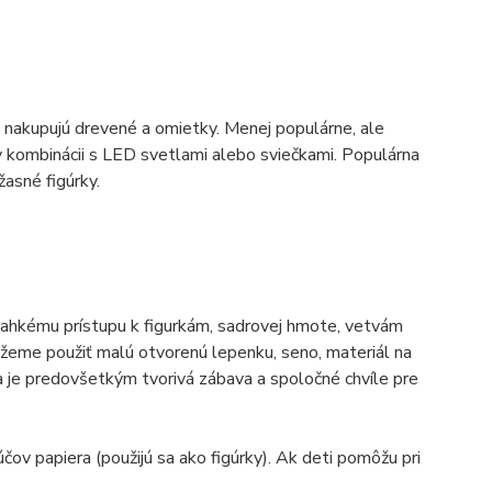
 nakupujú drevené a omietky. Menej populárne, ale
v kombinácii s LED svetlami alebo sviečkami. Populárna
žasné figúrky.
i ľahkému prístupu k figurkám, sadrovej hmote, vetvám
žeme použiť malú otvorenú lepenku, seno, materiál na
ia je predovšetkým tvorivá zábava a spoločné chvíle pre
ov papiera (použijú sa ako figúrky). Ak deti pomôžu pri