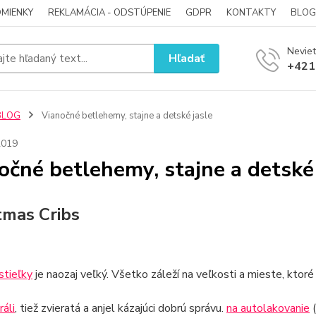
MIENKY
REKLAMÁCIA - ODSTÚPENIE
GDPR
KONTAKTY
BLOG
Neviet
Hľadať
+421
BLOG
Vianočné betlehemy, stajne a detské jasle
2019
očné betlehemy, stajne a detské 
tmas Cribs
stieľky
je naozaj veľký. Všetko záleží na veľkosti a mieste, ktor
ráli
, tiež zvieratá a anjel kázajúci dobrú správu.
na autolakovanie
(