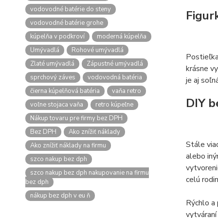
vodovodné batérie do steny
Figur
vodovodné batérie grohe
kúpelňa v podkroví
moderná kúpelňa
Umývadlá
Rohové umývadlá
Postieľka
Zlaté umývadlá
Zápustné umývadlá
krásne v
sprchový záves
vodovodná batéria
je aj soľ
čierna kúpelňová batéria
vaňa retro
DIY b
voľne stojaca vaňa
retro kúpeľne
Nákup tovaru pre firmy bez DPH
Bez DPH
Ako znížiť náklady
Stále via
Ako znížiť náklady na firmu
alebo in
szco nakup bez dph
vytvoreni
szco nakup bez dph nakupovanie na firmu
celú rodin
bez dph
nákup bez dph v eu ň
Rýchlo a 
vytváraní