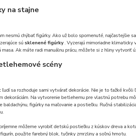
ky na stajne
m nesmú chýbať figúrky. Ako už bolo spomenuté, najčastejšie sa
yzerajúce sú
sklenené figúrky
. Vyzerajú mimoriadne klimaticky 
ná masa. Ak máte radi manuálnu prácu, môžete si z hliny vytvoriť ú
etlehemové scény
c ľudí sa rozhoduje sami vytvárať dekorácie. Nie je to ťažké kvôl
ým dekoráciám. Na vytvorenie betlehemu pre vlastnú potrebu mô
e baldachýnu, figúrky na maľovanie a postieľku. Ručná stabilizác
u.
príjemne môžeme vyrobiť detskú postieľku z kúskov dreva a kotúč
 figurín, použite farebný blok, tyčinky zmrzliny a soľnú hmotu.