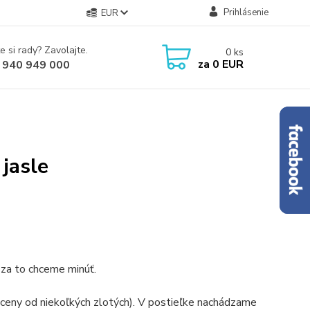
Prihlásenie
EUR
e si rady? Zavolajte.
0
ks
za
0 EUR
 940 949 000
jasle
é za to chceme minúť.
ceny od niekoľkých zlotých). V postieľke nachádzame