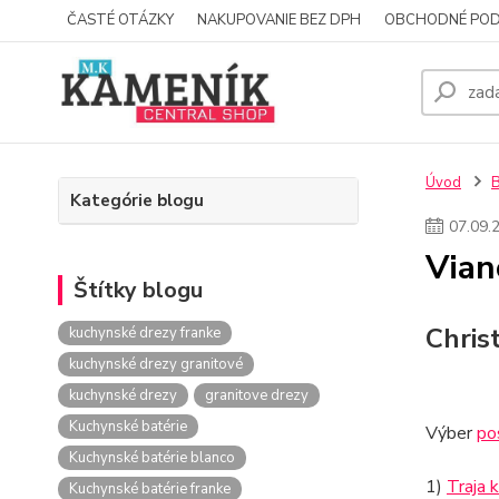
ČASTÉ OTÁZKY
NAKUPOVANIE BEZ DPH
OBCHODNÉ POD
Úvod
Kategórie blogu
07
.
09
.
Vian
Štítky blogu
Chris
kuchynské drezy franke
kuchynské drezy granitové
kuchynské drezy
granitove drezy
Kuchynské batérie
Výber
po
Kuchynské batérie blanco
1)
Traja k
Kuchynské batérie franke