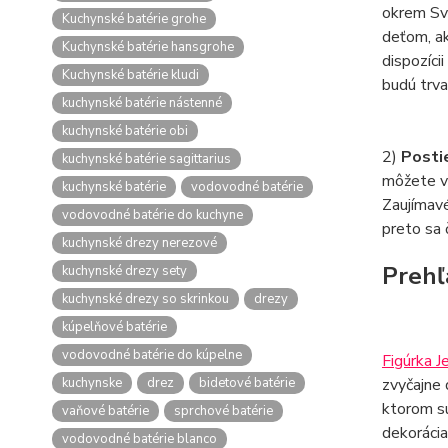
okrem Svä
Kuchynské batérie grohe
deťom, ak
Kuchynské batérie hansgrohe
dispozícii
Kuchynské batérie kludi
budú trv
kuchynské batérie nástenné
kuchynské batérie obi
2)
Posti
kuchynské batérie sagittarius
môžete v
kuchynské batérie
vodovodné batérie
Zaujímav
vodovodné batérie do kuchyne
preto sa 
kuchynské drezy nerezové
Prehľ
kuchynské drezy sety
kuchynské drezy so skrinkou
drezy
kúpelňové batérie
vodovodné batérie do kúpelne
Figúrka J
kuchynske
drez
bidetové batérie
zvyčajne 
ktorom s
vaňové batérie
sprchové batérie
dekorácia
vodovodné batérie blanco