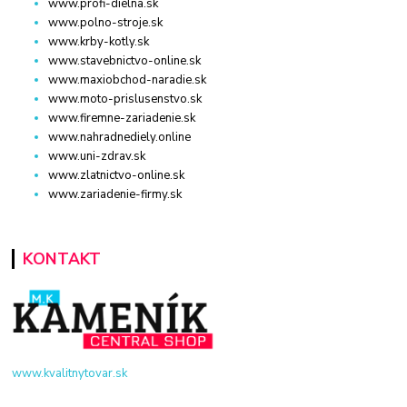
www.profi-dielna.sk
www.polno-stroje.sk
www.krby-kotly.sk
www.stavebnictvo-online.sk
www.maxiobchod-naradie.sk
www.moto-prislusenstvo.sk
www.firemne-zariadenie.sk
www.nahradnediely.online
www.uni-zdrav.sk
www.zlatnictvo-online.sk
www.zariadenie-firmy.sk
KONTAKT
www.kvalitnytovar.sk