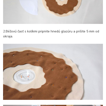
2.Béžovú časť s kolíkmi pripnite hnedú glazúru a prišite 5 mm od
okraja.