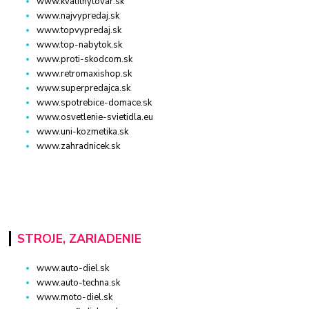
www.kvalitnytovar.sk
www.najvypredaj.sk
www.topvypredaj.sk
www.top-nabytok.sk
www.proti-skodcom.sk
www.retromaxishop.sk
www.superpredajca.sk
www.spotrebice-domace.sk
www.osvetlenie-svietidla.eu
www.uni-kozmetika.sk
www.zahradnicek.sk
STROJE, ZARIADENIE
www.auto-diel.sk
www.auto-techna.sk
www.moto-diel.sk