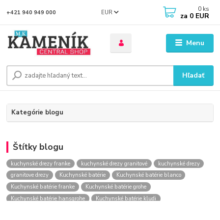
0
ks
EUR
+421 940 949 000
za
0 EUR
Menu
Hľadať
Kategórie blogu
Štítky blogu
kuchynské drezy franke
kuchynské drezy granitové
kuchynské drezy
granitove drezy
Kuchynské batérie
Kuchynské batérie blanco
Kuchynské batérie franke
Kuchynské batérie grohe
Kuchynské batérie hansgrohe
Kuchynské batérie kludi
kuchynské batérie nástenné
kuchynské batérie obi