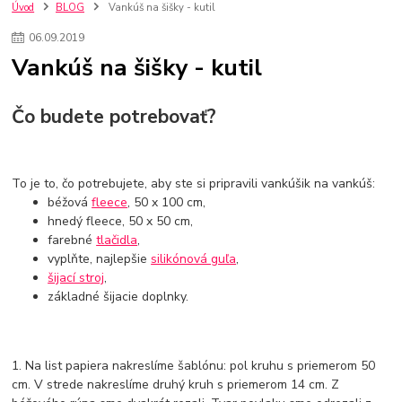
kuchynské batérie sagittarius
kuchynské batérie
vodovodné batérie
Úvod
BLOG
Vankúš na šišky - kutil
vodovodné batérie do kuchyne
kuchynské drezy nerezové
06
.
09
.
2019
kuchynské drezy sety
kuchynské drezy so skrinkou
drezy
Vankúš na šišky - kutil
kúpelňové batérie
vodovodné batérie do kúpelne
kuchynske
drez
bidetové batérie
vaňové batérie
sprchové batérie
vodovodné batérie blanco
vodovodné batérie do steny
Čo budete potrebovať?
vodovodné batérie grohe
kúpelňa v podkroví
moderná kúpelňa
Umývadlá
Rohové umývadlá
Zlaté umývadlá
Zápustné umývadlá
sprchový záves
vodovodná batéria
To je to, čo potrebujete, aby ste si pripravili vankúšik na vankúš:
čierna kúpelňová batéria
vaňa retro
voľne stojaca vaňa
béžová
fleece
, 50 x 100 cm,
retro kúpeľne
Nákup tovaru pre firmy bez DPH
Bez DPH
hnedý fleece, 50 x 50 cm,
farebné
tlačidla
,
Ako znížiť náklady
Ako znížiť náklady na firmu
szco nakup bez dph
vyplňte, najlepšie
silikónová guľa
,
szco nakup bez dph nakupovanie na firmu bez dph
nákup bez dph v eu ň
šijací stroj
,
základné šijacie doplnky.
1. Na list papiera nakreslíme šablónu: pol kruhu s priemerom 50
cm. V strede nakreslíme druhý kruh s priemerom 14 cm. Z