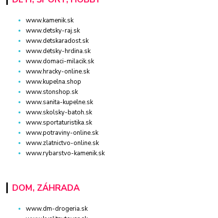
www.kamenik.sk
www.detsky-raj.sk
www.detskaradost.sk
www.detsky-hrdina.sk
www.domaci-milacik.sk
www.hracky-online.sk
www.kupelna.shop
www.stonshop.sk
www.sanita-kupelne.sk
www.skolsky-batoh.sk
www.sportaturistika.sk
www.potraviny-online.sk
www.zlatnictvo-online.sk
www.rybarstvo-kamenik.sk
DOM, ZÁHRADA
www.dm-drogeria.sk