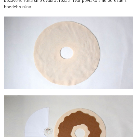
béžového rúna sme dvakrát rezali. Tvar povlaku sme odrezali z
hnedého rúna.