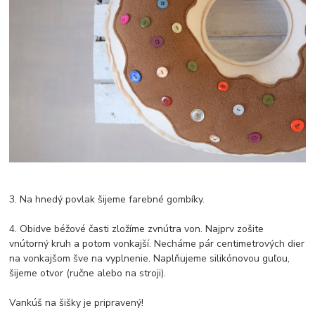
3. Na hnedý povlak šijeme farebné gombíky.
4. Obidve béžové časti zložíme zvnútra von. Najprv zošite
vnútorný kruh a potom vonkajší. Necháme pár centimetrových dier
na vonkajšom šve na vyplnenie. Naplňujeme silikónovou guľou,
šijeme otvor (ručne alebo na stroji).
Vankúš na šišky je pripravený!