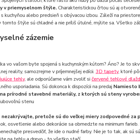
 Spojených štátoch, ktoré rástli ako huby po daždi počas secesie
y v priemyselnom štýle.
Charakteristickou črtou sú aj otvoren
s kuchyňou alebo predsieň s obývacou izbou. Záleží na priestore, 
 v tomto štýle sú chladné a nie príliš útulné, mýlite sa. Všetko 
yselné zázemie
čka vo vašom byte spojená s kuchynským kútom? Áno? Je to skve
nej reality, samozrejme v príjemnejšej edícii.
3D tapety
, ktoré p
ujúce tehly
, ale odporúčame vám zvoliť si
červené tehlové dlažd
ného usporiadania. Sú dokonca k dispozícii na predaj
Namiesto b
na prírodné stavebné materiály, z ktorých sú steny vyrob
ľubovoľnú stenu
 nezakrývajte, pretože sú do veľkej miery zodpovedné za p
ok, osvetlenie alebo dekorácie sa obmedzte na minimum farieb. S
nenechajte presvedčiť, že ide o nudné farby. Nie je to tak, ak sú 
te na tehlu a drevo - to všetko stačí.