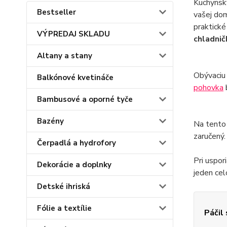
Kuchynsk
Bestseller
vašej do
praktické
VÝPREDAJ SKLADU
chladnič
Altany a stany
Obývaciu
Balkónové kvetináče
pohovka
Bambusové a oporné tyče
Bazény
Na tento
zaručený
Čerpadlá a hydrofory
Pri uspor
Dekorácie a doplnky
jeden cel
Detské ihriská
Fólie a textílie
Páčil