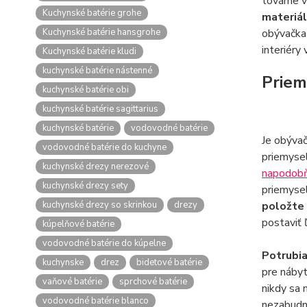
továrne v
Kuchynské batérie grohe
materiál
Kuchynské batérie hansgrohe
obývačka 
interiéry
Kuchynské batérie kludi
kuchynské batérie nástenné
Priem
kuchynské batérie obi
kuchynské batérie sagittarius
kuchynské batérie
vodovodné batérie
Je obýva
vodovodné batérie do kuchyne
priemysel
kuchynské drezy nerezové
napodobň
kuchynské drezy sety
priemysel
kuchynské drezy so skrinkou
drezy
položte 
postaviť 
kúpelňové batérie
vodovodné batérie do kúpelne
Potrubia
kuchynske
drez
bidetové batérie
pre nábyt
vaňové batérie
sprchové batérie
nikdy sa 
vodovodné batérie blanco
nezabudni