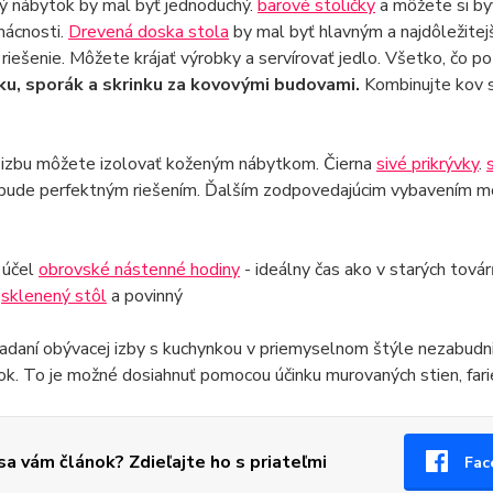
ý nábytok by mal byť jednoduchý.
barové stoličky
a môžete si by
mácnosti.
Drevená doska stola
by mal byť hlavným a najdôležitej
 riešenie. Môžete krájať výrobky a servírovať jedlo. Všetko, čo p
ku, sporák a skrinku za kovovými budovami.
Kombinujte kov 
 izbu môžete izolovať koženým nábytkom. Čierna
sivé prikrývky
.
bude perfektným riešením. Ďalším zodpovedajúcim vybavením m
 účel
obrovské nástenné hodiny
- ideálny čas ako v starých tová
.
sklenený stôl
a povinný
iadaní obývacej izby s kuchynkou v priemyselnom štýle nezabudnite
ok. To je možné dosiahnuť pomocou účinku murovaných stien, farie
 sa vám článok? Zdieľajte ho s priateľmi
Fac