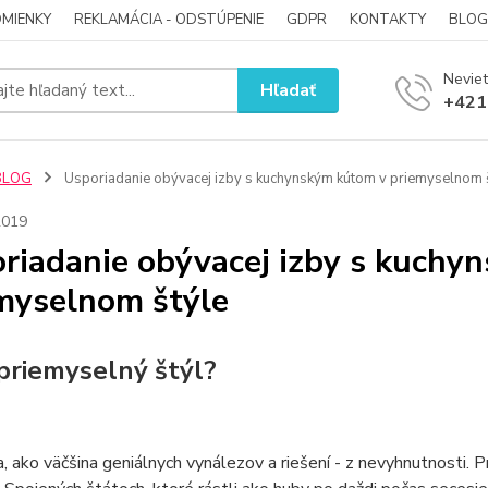
MIENKY
REKLAMÁCIA - ODSTÚPENIE
GDPR
KONTAKTY
BLOG
Neviet
Hľadať
+421
BLOG
Usporiadanie obývacej izby s kuchynským kútom v priemyselnom 
2019
riadanie obývacej izby s kuchy
myselnom štýle
 priemyselný štýl?
a, ako väčšina geniálnych vynálezov a riešení - z nevyhnutnosti.