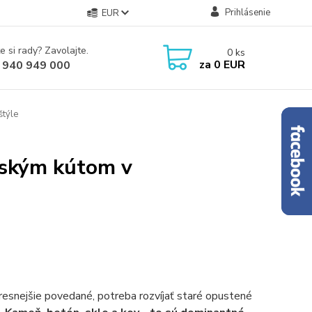
Prihlásenie
EUR
e si rady? Zavolajte.
0
ks
za
0 EUR
 940 949 000
štýle
nským kútom v
 Presnejšie povedané, potreba rozvíjať staré opustené