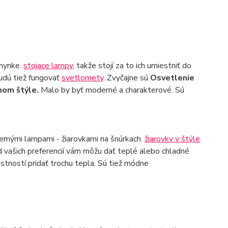
chynke.
stojace lampy
, takže stojí za to ich umiestniť do
Budú tiež fungovať
svetlomety
. Zvyčajne sú
Osvetlenie
nom štýle.
Malo by byť moderné a charakterové. Sú
rnými lampami - žiarovkami na šnúrkach.
žiarovky v štýle
d vašich preferencií vám môžu dať teplé alebo chladné
stností pridať trochu tepla. Sú tiež módne