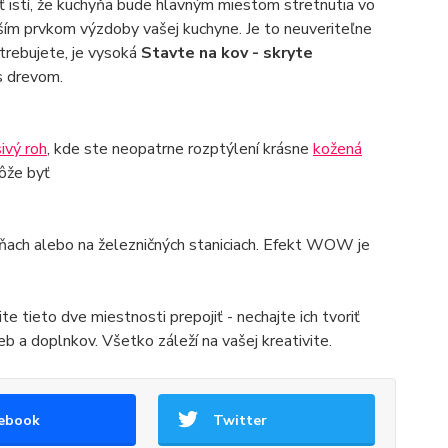
ť istí, že kuchyňa bude hlavným miestom stretnutia vo
ším prvkom výzdoby vašej kuchyne. Je to neuveriteľne
otrebujete, je vysoká
Stavte na kov - skryte
s drevom.
sivý roh
, kde ste neopatrne rozptýlení krásne
kožená
ôže byť
rňach alebo na železničných staniciach. Efekt WOW je
 tieto dve miestnosti prepojiť - nechajte ich tvoriť
b a doplnkov. Všetko záleží na vašej kreativite.
ebook
Twitter