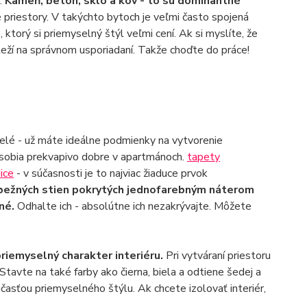
.
Kameň, betón, sklo a kov - to sú dominantné
é priestory. V takýchto bytoch je veľmi často spojená
ktorý si priemyselný štýl veľmi cení. Ak si myslíte, že
záleží na správnom usporiadaní. Takže choďte do práce!
lé - už máte ideálne podmienky na vytvorenie
ôsobia prekvapivo dobre v apartmánoch.
tapety
ice
- v súčasnosti je to najviac žiaduce prvok
ežných stien pokrytých jednofarebným náterom
ené.
Odhalte ich - absolútne ich nezakrývajte. Môžete
riemyselný charakter interiéru.
Pri vytváraní priestoru
tavte na také farby ako čierna, biela a odtiene šedej a
súčasťou priemyselného štýlu. Ak chcete izolovať interiér,