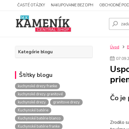
ČASTÉ OTÁZKY
NAKUPOVANIE BEZ DPH
OBCHODNÉ POD
Úvod
Kategórie blogu
07
.
09
.
Uspo
Štítky blogu
prie
kuchynské drezy franke
kuchynské drezy granitové
Čo je
kuchynské drezy
granitove drezy
Kuchynské batérie
Kuchynské batérie blanco
Zrodilo s
Kuchynské batérie franke