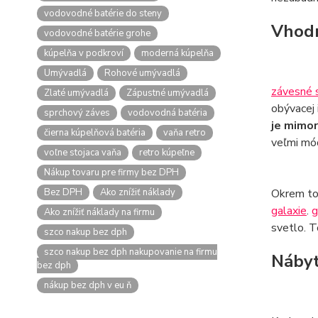
vodovodné batérie do steny
Vhodn
vodovodné batérie grohe
kúpelňa v podkroví
moderná kúpelňa
Umývadlá
Rohové umývadlá
závesné s
Zlaté umývadlá
Zápustné umývadlá
obývacej 
sprchový záves
vodovodná batéria
je mimor
čierna kúpelňová batéria
vaňa retro
veľmi mó
voľne stojaca vaňa
retro kúpeľne
Nákup tovaru pre firmy bez DPH
Bez DPH
Ako znížiť náklady
Okrem toh
galaxie
.
g
Ako znížiť náklady na firmu
svetlo. T
szco nakup bez dph
szco nakup bez dph nakupovanie na firmu
Nábyt
bez dph
nákup bez dph v eu ň