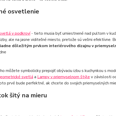
é osvetlenie
vetlá v podkroví
- tieto musia byť umiestnené nad pultom v ku
izby, ale na jasne viditeľné miesto, pretože sú veľmi efektívne. 
iadne dôležitým prvkom interiérového dizajnu v priemysel
dne
o môžete symbolicky prepojiť obývaciu izbu s kuchynkou s mode
eometrické svetlá
a
Lampy v priemyselnom štýle
v závislosti o
oto prvé bude perfektné, ak chcete do svojich priemyselných mie
ok šitý na mieru