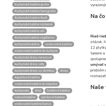
Kuchynské batérie grohe
vyrazený
Kuchynské batérie hansgrohe
Na čo
Kuchynské batérie kludi
kuchynské batérie nástenné
kuchynské batérie obi
Riad ria
kuchynské batérie sagittarius
otázok. N
kuchynské batérie
vodovodné batérie
12 plytký
vodovodné batérie do kuchyne
taniere a
kuchynské drezy nerezové
spoluprac
kuchynské drezy sety
umývať 
problém m
kuchynské drezy so skrinkou
drezy
rozmazať
kúpelňové batérie
vodovodné batérie do kúpelne
Naše 
kuchynske
drez
bidetové batérie
vaňové batérie
sprchové batérie
vodovodné batérie blanco