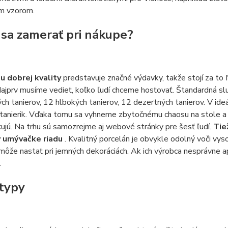
m vzorom.
 sa zamerať pri nákupe?
du dobrej kvality
predstavuje značné výdavky, takže stojí za to
ajprv musíme vedieť, koľko ľudí chceme hosťovať. Štandardná sl
ch tanierov, 12 hlbokých tanierov, 12 dezertných tanierov. V ide
 tanierik. Vďaka tomu sa vyhneme zbytočnému chaosu na stole a
ujú. Na trhu sú samozrejme aj webové stránky pre šesť ľudí.
Tie
v umývačke riadu
. Kvalitný porcelán je obvykle odolný voči vy
ôže nastať pri jemných dekoráciách. Ak ich výrobca nesprávne a
.
typy