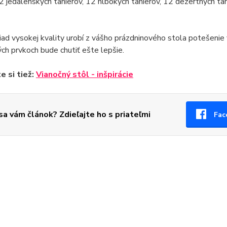
2 jedálenských tanierov, 12 hlbokých tanierov, 12 dezertných ta
iad vysokej kvality urobí z vášho prázdninového stola potešenie
ých prvkoch bude chutiť ešte lepšie.
e si tiež:
Vianočný stôl - inšpirácie
 sa vám článok? Zdieľajte ho s priateľmi
Fac