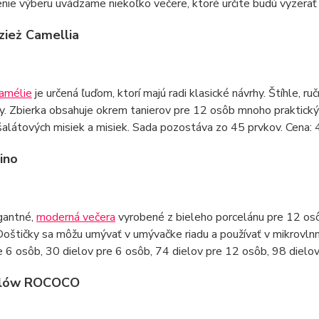
nie výberu uvádzame niekoľko večere, ktoré určite budú vyzerať
zież Camellia
amélie
je určená ľuďom, ktorí majú radi klasické návrhy. Štíhle, r
. Zbierka obsahuje okrem tanierov pre 12 osôb mnoho praktických
šalátových misiek a misiek. Sada pozostáva zo 45 prvkov. Cena
dino
gantné,
moderná večera
vyrobené z bieleho porcelánu pre 12 osôb
Doštičky sa môžu umývať v umývačke riadu a používať v mikrovlnnej 
e 6 osôb, 30 dielov pre 6 osôb, 74 dielov pre 12 osôb, 98 diel
elów ROCOCO