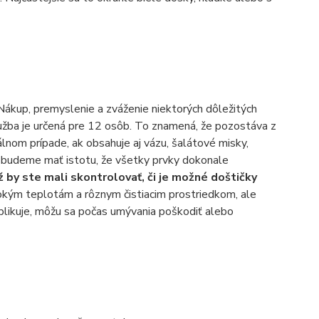
 Nákup, premyslenie a zváženie niektorých dôležitých
užba je určená pre 12 osôb. To znamená, že pozostáva z
álnom prípade, ak obsahuje aj vázu, šalátové misky,
 budeme mať istotu, že všetky prvky dokonale
ž by ste mali skontrolovať, či je možné doštičky
sokým teplotám a rôznym čistiacim prostriedkom, ale
plikuje, môžu sa počas umývania poškodiť alebo