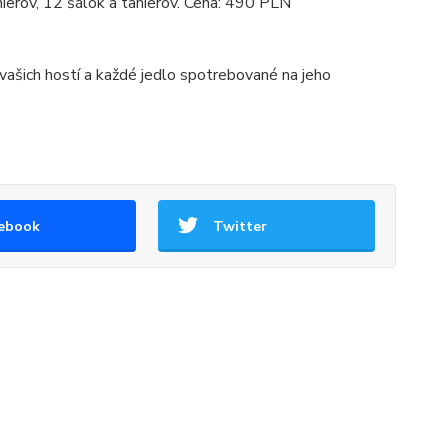
nierov, 12 šálok a tanierov. Cena: 490 PLN
 vašich hostí a každé jedlo spotrebované na jeho
ebook
Twitter