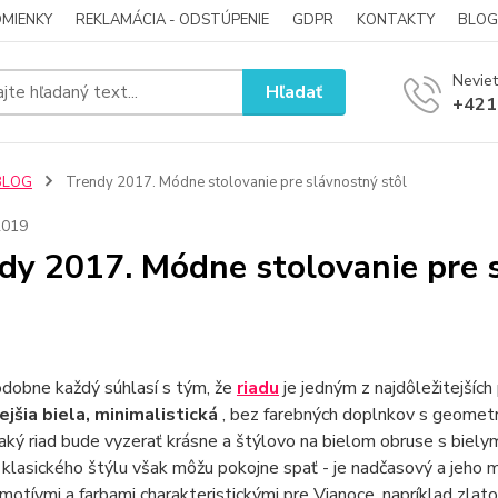
MIENKY
REKLAMÁCIA - ODSTÚPENIE
GDPR
KONTAKTY
BLOG
Neviet
Hľadať
+421
BLOG
Trendy 2017. Módne stolovanie pre slávnostný stôl
2019
dy 2017. Módne stolovanie pre 
dobne každý súhlasí s tým, že
riadu
je jedným z najdôležitejšíc
jšia biela, minimalistická
, bez farebných doplnkov s geometri
aký riad bude vyzerať krásne a štýlovo na bielom obruse s biel
i klasického štýlu však môžu pokojne spať - je nadčasový a jeho 
otívmi a farbami charakteristickými pre Vianoce, napríklad zlato.