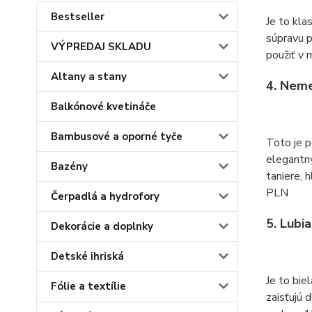
Bestseller
Je to kla
súpravu p
VÝPREDAJ SKLADU
použiť v 
Altany a stany
4. Neme
Balkónové kvetináče
Bambusové a oporné tyče
Toto je p
elegantný
Bazény
taniere, 
PLN
Čerpadlá a hydrofory
5. Lubi
Dekorácie a doplnky
Detské ihriská
Je to bie
Fólie a textílie
zaisťujú 