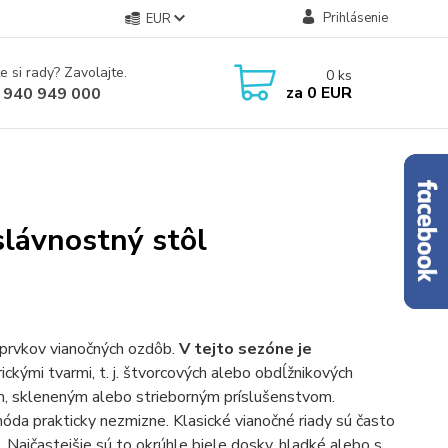
Prihlásenie
EUR
e si rady? Zavolajte.
0
ks
za
0 EUR
 940 949 000
slávnostný stôl
h prvkov vianočných ozdôb.
V tejto sezóne je
ckými tvarmi, t. j. štvorcových alebo obdĺžnikových
ym, skleneným alebo strieborným príslušenstvom.
móda prakticky nezmizne. Klasické vianočné riady sú často
 Najčastejšie sú to okrúhle biele dosky, hladké alebo s