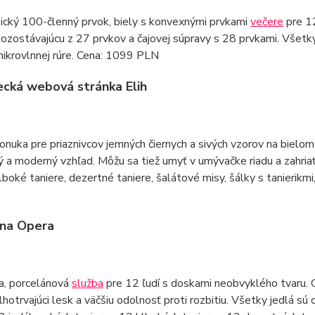
sický 100-členný prvok, biely s konvexnými prvkami
večere
pre 12
ozostávajúcu z 27 prvkov a čajovej súpravy s 28 prvkami. Všet
mikrovlnnej rúre. Cena: 1099 PLN
cká webová stránka Elih
onuka pre priaznivcov jemných čiernych a sivých vzorov na bielom
 a moderný vzhľad. Môžu sa tiež umyť v umývačke riadu a zahria
hlboké taniere, dezertné taniere, šalátové misy, šálky s tanierikmi
ana Opera
la, porcelánová
služba
pre 12 ľudí s doskami neobvyklého tvaru. G
dlhotrvajúci lesk a väčšiu odolnosť proti rozbitiu. Všetky jedlá