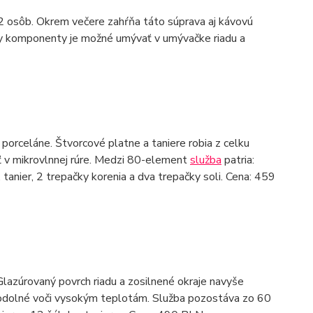
 osôb. Okrem večere zahŕňa táto súprava aj kávovú
ky komponenty je možné umývať v umývačke riadu a
 porceláne. Štvorcové platne a taniere robia z celku
ť v mikrovlnnej rúre. Medzi 80-element
služba
patria:
, tanier, 2 trepačky korenia a dva trepačky soli. Cena: 459
lazúrovaný povrch riadu a zosilnené okraje navyše
 sú odolné voči vysokým teplotám. Služba pozostáva zo 60