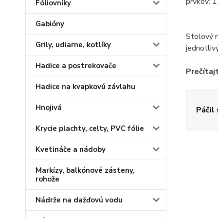
prvkov: 1
Fóliovníky
Gabióny
Stolový r
Grily, udiarne, kotlíky
jednotliv
Hadice a postrekovače
Prečítajt
Hadice na kvapkovú závlahu
Hnojivá
Páčil
Krycie plachty, celty, PVC fólie
Kvetináče a nádoby
Markízy, balkónové zásteny,
rohože
Nádrže na dažďovú vodu