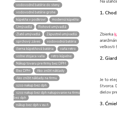
Na uľahče
vodovodné batérie do steny
1. Chod
vodovodné batérie grohe
kúpelňa v podkroví
moderná kúpelňa
Umývadlá
Rohové umývadlá
Zbierka
k
Zlaté umývadlá
Zápustné umývadlá
aranžmány
sprchový záves
vodovodná batéria
veľkosti 
čierna kúpelňová batéria
vaňa retro
voľne stojaca vaňa
retro kúpeľne
2. Giar
Nákup tovaru pre firmy bez DPH
Bez DPH
Ako znížiť náklady
Ako znížiť náklady na firmu
Je to ele
szco nakup bez dph
štvorca. 
dielov pr
szco nakup bez dph nakupovanie na firmu
bez dph
3. Ćmi
nákup bez dph v eu ň