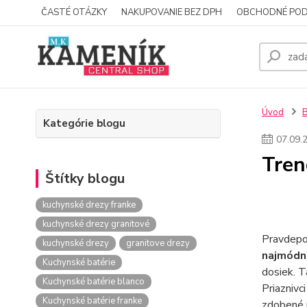
ČASTÉ OTÁZKY
NAKUPOVANIE BEZ DPH
OBCHODNÉ POD
Úvod
Kategórie blogu
07
.
09
.
Tren
Štítky blogu
kuchynské drezy franke
kuchynské drezy granitové
Pravdepo
kuchynské drezy
granitove drezy
najmódne
Kuchynské batérie
dosiek. T
Kuchynské batérie blanco
Priaznivc
Kuchynské batérie franke
zdobené m