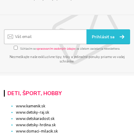
Prihlásiť sa
Súhlasím so
spracovaním osobných údajov
za účelom zasielania newslettera.
Nezmeškajte naše exkluzívne tipy, triky a jedinečné ponuky priamo vo vašej
schránke.
DETI, ŠPORT, HOBBY
www.kamenik.sk
www.detsky-raj.sk
www.detskaradost.sk
www.detsky-hrdina.sk
www.domaci-milacik.sk