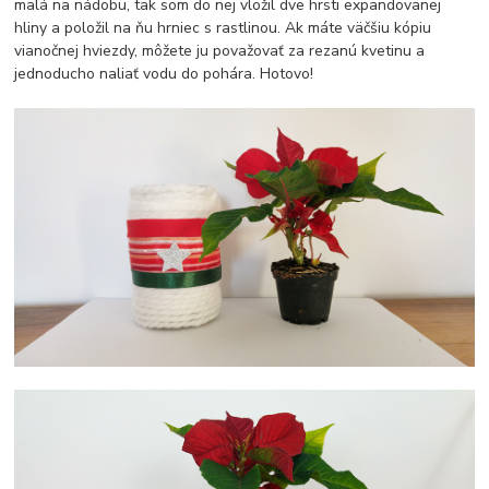
malá na nádobu, tak som do nej vložil dve hrsti expandovanej
hliny a položil na ňu hrniec s rastlinou. Ak máte väčšiu kópiu
vianočnej hviezdy, môžete ju považovať za rezanú kvetinu a
jednoducho naliať vodu do pohára. Hotovo!