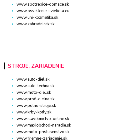
www.spotrebice-domace.sk
www.osvetlenie-svietidla.eu
www.uni-kozmetika.sk
www.zahradnicek.sk
STROJE, ZARIADENIE
www.auto-diel.sk
www.auto-techna.sk
www.moto-diel.sk
www.profi-dielna.sk
www.polno-stroje.sk
www.krby-kotly.sk
www.stavebnictvo-online.sk
www.maxiobchod-naradie.sk
www.moto-prislusenstvo.sk
www.firemne-zariadenie.sk