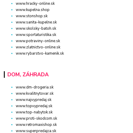
www.hracky-online.sk
www.kupelna.shop
www.stonshop.sk
www.sanita-kupelne.sk
www.skolsky-batoh.sk
www.sportaturistika.sk
www.potraviny-online.sk
www.zlatnictvo-online.sk
www.rybarstvo-kamenik.sk
DOM, ZÁHRADA
www.dm-drogeria.sk
www.kvalitnytovar.sk
www.najvypredaj.sk
www.topvypredaj.sk
www.top-nabytok.sk
www.proti-skodcom.sk
www.retromaxishop.sk
www.superpredajca.sk