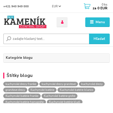
0
ks
EUR
+421 940 949 000
za
0 EUR
Menu
Hľadať
Kategórie blogu
Štítky blogu
kuchynské drezy franke
kuchynské drezy granitové
kuchynské drezy
granitove drezy
Kuchynské batérie
Kuchynské batérie blanco
Kuchynské batérie franke
Kuchynské batérie grohe
Kuchynské batérie hansgrohe
Kuchynské batérie kludi
kuchynské batérie nástenné
kuchynské batérie obi