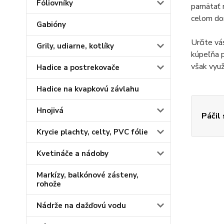
Fóliovníky
pamätať 
celom dom
Gabióny
Určite vá
Grily, udiarne, kotlíky
kúpeľňa p
však využ
Hadice a postrekovače
Hadice na kvapkovú závlahu
Hnojivá
Páčil
Krycie plachty, celty, PVC fólie
Kvetináče a nádoby
Markízy, balkónové zásteny,
rohože
Nádrže na dažďovú vodu