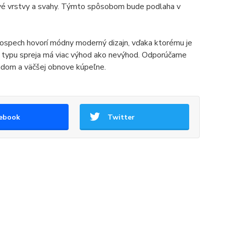
ové vrstvy a svahy. Týmto spôsobom bude podlaha v
 prospech hovorí módny moderný dizajn, vďaka ktorému je
to typu spreja má viac výhod ako nevýhod. Odporúčame
kladom a väčšej obnove kúpeľne.
ebook
Twitter