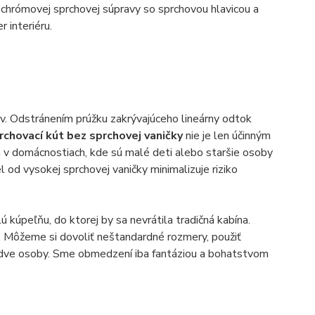
j chrómovej sprchovej súpravy so sprchovou hlavicou a
 interiéru.
bov. Odstránením prúžku zakrývajúceho lineárny odtok
rchovací kút bez sprchovej vaničky
nie je len účinným
a v domácnostiach, kde sú malé deti alebo staršie osoby
od vysokej sprchovej vaničky minimalizuje riziko
ú kúpeľňu, do ktorej by sa nevrátila tradičná kabína.
y. Môžeme si dovoliť neštandardné rozmery, použiť
pre dve osoby. Sme obmedzení iba fantáziou a bohatstvom