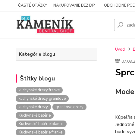
ČASTÉ OTÁZKY
NAKUPOVANIE BEZ DPH
OBCHODNÉ POD
Úvod
Kategórie blogu
07
.
09
.
Sprc
Štítky blogu
Moder
kuchynské drezy franke
kuchynské drezy granitové
kuchynské drezy
granitove drezy
Kuchynské batérie
Kúpeľňa 
Kuchynské batérie blanco
Jednotné 
bude vyze
Kuchynské batérie franke