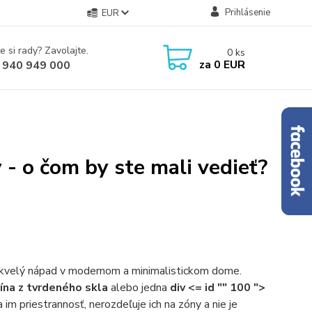
Prihlásenie
EUR
e si rady? Zavolajte.
0
ks
za
0 EUR
 940 949 000
 - o čom by ste mali vedieť?
kvelý nápad v modernom a minimalistickom dome.
ína z tvrdeného skla
alebo jedna
div <= id "" 100 ">
im priestrannosť, nerozdeľuje ich na zóny a nie je