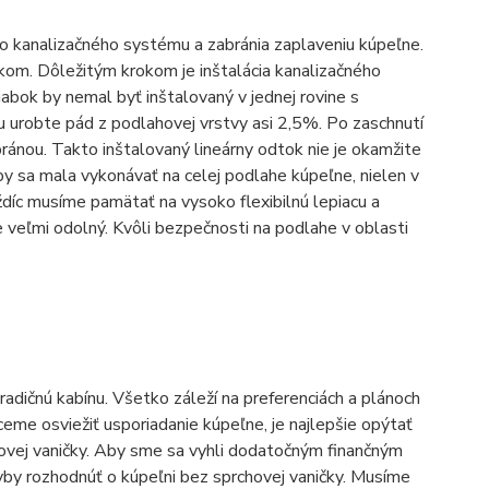
do kanalizačného systému a zabránia zaplaveniu kúpeľne.
kom. Dôležitým krokom je inštalácia kanalizačného
bok by nemal byť inštalovaný v jednej rovine s
bu urobte pád z podlahovej vrstvy asi 2,5%. Po zaschnutí
nou. Takto inštalovaný lineárny odtok nie je okamžite
y sa mala vykonávať na celej podlahe kúpeľne, nielen v
aždíc musíme pamätať na vysoko flexibilnú lepiacu a
veľmi odolný. Kvôli bezpečnosti na podlahe v oblasti
radičnú kabínu. Všetko záleží na preferenciách a plánoch
ceme osviežiť usporiadanie kúpeľne, je najlepšie opýtať
hovej vaničky. Aby sme sa vyhli dodatočným finančným
by rozhodnúť o kúpeľni bez sprchovej vaničky. Musíme