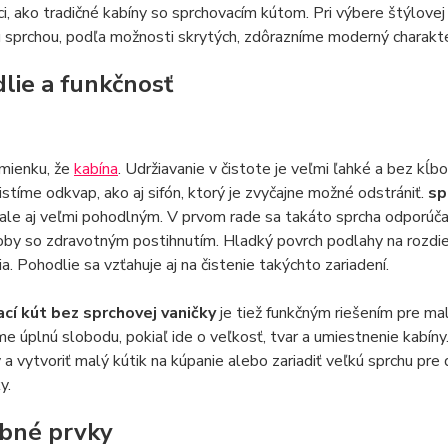
i, ako tradičné kabíny so sprchovacím kútom. Pri výbere štýlove
sprchou, podľa možnosti skrytých, zdôrazníme moderný charakter
lie a funkčnosť
zmienku, že
kabína
. Udržiavanie v čistote je veľmi ľahké a bez kĺ
istíme odkvap, ako aj sifón, ktorý je zvyčajne možné odstrániť.
sp
 ale aj veľmi pohodlným. V prvom rade sa takáto sprcha odporúč
by so zdravotným postihnutím. Hladký povrch podlahy na rozdiel 
a. Pohodlie sa vzťahuje aj na čistenie takýchto zariadení.
cí kút bez sprchovej vaničky
je tiež funkčným riešením pre mal
 úplnú slobodu, pokiaľ ide o veľkosť, tvar a umiestnenie kabín
y a vytvoriť malý kútik na kúpanie alebo zariadiť veľkú sprchu 
y.
bné prvky