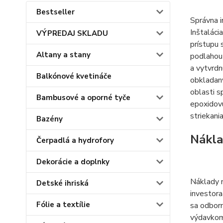
Bestseller
Správna i
Inštaláci
VÝPREDAJ SKLADU
prístupu 
Altany a stany
podlahou 
a vytvrdn
Balkónové kvetináče
obkladaný
oblasti s
Bambusové a oporné tyče
epoxidovú
striekani
Bazény
Nákla
Čerpadlá a hydrofory
Dekorácie a doplnky
Náklady n
Detské ihriská
investora
Fólie a textílie
sa odborn
výdavkom 