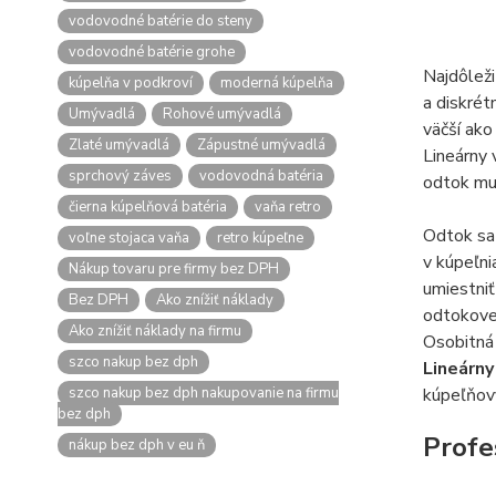
vodovodné batérie do steny
vodovodné batérie grohe
Najdôleži
kúpelňa v podkroví
moderná kúpelňa
a diskrét
Umývadlá
Rohové umývadlá
väčší ako
Zlaté umývadlá
Zápustné umývadlá
Lineárny 
sprchový záves
vodovodná batéria
odtok mus
čierna kúpelňová batéria
vaňa retro
Odtok sa 
voľne stojaca vaňa
retro kúpeľne
v kúpeľn
Nákup tovaru pre firmy bez DPH
umiestniť
Bez DPH
Ako znížiť náklady
odtokovej
Ako znížiť náklady na firmu
Osobitná 
szco nakup bez dph
Lineárn
szco nakup bez dph nakupovanie na firmu
kúpeľňov
bez dph
Profe
nákup bez dph v eu ň