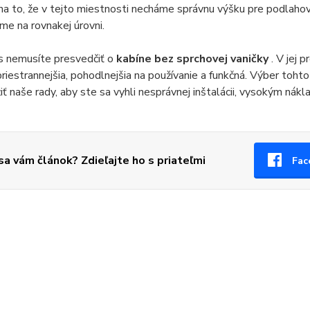
na to, že v tejto miestnosti necháme správnu výšku pre podlah
e na rovnakej úrovni.
s nemusíte presvedčiť o
kabíne bez sprchovej vaničky
. V jej
riestrannejšia, pohodlnejšia na používanie a funkčná. Výber toh
iť naše rady, aby ste sa vyhli nesprávnej inštalácii, vysokým ná
 sa vám článok? Zdieľajte ho s priateľmi
Fac