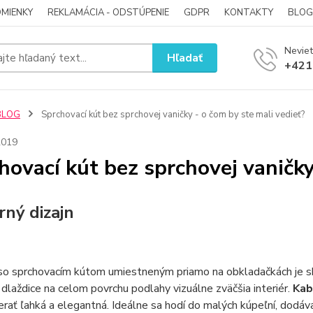
MIENKY
REKLAMÁCIA - ODSTÚPENIE
GDPR
KONTAKTY
BLOG
Neviet
Hľadať
+421
BLOG
Sprchovací kút bez sprchovej vaničky - o čom by ste mali vedieť?
2019
hovací kút bez sprchovej vaničky
ný dizajn
so sprchovacím kútom umiestneným priamo na obkladačkách je s
dlaždice na celom povrchu podlahy vizuálne zväčšia interiér.
Kab
rať ľahká a elegantná. Ideálne sa hodí do malých kúpeľní, dodáva 