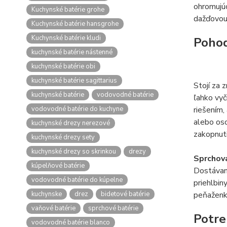
ohromujúc
Kuchynské batérie grohe
dažďovou 
Kuchynské batérie hansgrohe
Kuchynské batérie kludi
Pohod
kuchynské batérie nástenné
kuchynské batérie obi
kuchynské batérie sagittarius
Stojí za 
kuchynské batérie
vodovodné batérie
ľahko vyč
vodovodné batérie do kuchyne
riešením,
alebo oso
kuchynské drezy nerezové
zakopnuti
kuchynské drezy sety
kuchynské drezy so skrinkou
drezy
Sprchova
kúpelňové batérie
Dostávame
vodovodné batérie do kúpelne
priehlbin
kuchynske
drez
bidetové batérie
peňaženk
vaňové batérie
sprchové batérie
Potre
vodovodné batérie blanco