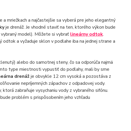
e a mriežkach a najčastejšie sa vyberá pre jeho elegantný
čky
je drenáž. Je vhodné staviť na ten, ktorého výkon bude
ť vybraný model). Môžete si vybrať
lineárny odtok
.
vý odtok a vyžaduje sklon v podlahe iba na jednej strane a
 klenutý) alebo do samotnej steny, čo sa odporúča najmä
to type miestnosti vypustiť do podlahy, mali by sme
neárna drenáž
je obvykle 12 cm vysoká a pozostáva z
uvoľňovanie nepríjemných zápachov z odpadovej vody.
 ktorá zabraňuje vysychaniu vody z vybraného sifónu.
nebude problém s prispôsobením jeho vzhľadu