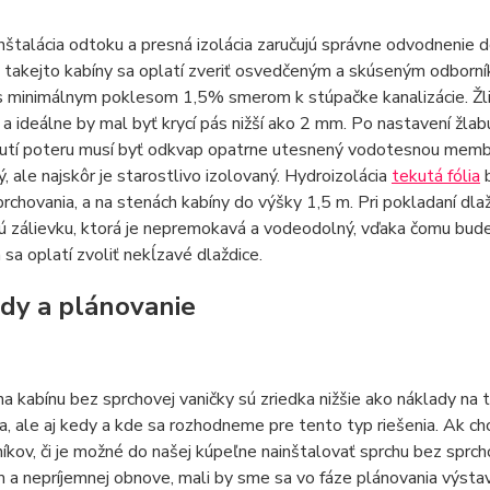
nštalácia odtoku a presná izolácia zaručujú správne odvodnenie 
a takejto kabíny sa oplatí zveriť osvedčeným a skúseným odborní
s minimálnym poklesom 1,5% smerom k stúpačke kanalizácie. Žlia
a ideálne by mal byť krycí pás nižší ako 2 mm. Po nastavení žla
utí poteru musí byť odkvap opatrne utesnený vodotesnou membrá
, ale najskôr je starostlivo izolovaný. Hydroizolácia
tekutá fólia
b
prchovania, a na stenách kabíny do výšky 1,5 m. Pri pokladaní dl
 zálievku, ktorá je nepremokavá a vodeodolný, vďaka čomu bude 
a sa oplatí zvoliť nekĺzavé dlaždice.
dy a plánovanie
a kabínu bez sprchovej vaničky sú zriedka nižšie ako náklady na t
a, ale aj kedy a kde sa rozhodneme pre tento typ riešenia. Ak ch
íkov, či je možné do našej kúpeľne nainštalovať sprchu bez sprc
a nepríjemnej obnove, mali by sme sa vo fáze plánovania výstav