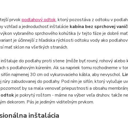
tejší prvok
podlahový odtok
, ktorý pozostáva z odtoku v podlah
ny vzhľad a jednoduchosť inštalácie
kabína bez sprchovej vani
 výkon vybraného sprchového kohútika (v tejto fáze je dobré ma
variant je účinnejší z hľadiska rýchlosti odtoku vody ako podlaho
í mať sklon na všetkých stranách.
inštaluje do podlahy proti stene (môže byť rovný, rohový alebo
iach s podlahovým kúrením. Ak sa napriek tomu rozhodneme v tom
 sifón najmenej 30 cm od vykurovacieho kábla, aby nevyschol.
Li
 rúry zabudovanej do podlahy. Pod ním je sifón, ktorý vylučuje 
pozornosť by sa mala venovať priepustnosti a obsahu membrány,
y odtok
je pokrytý roštom - máme na výber veľa druhov, takže 
ým dekorom. Pás je jediným viditeľným prvkom.
sionálna inštalácia