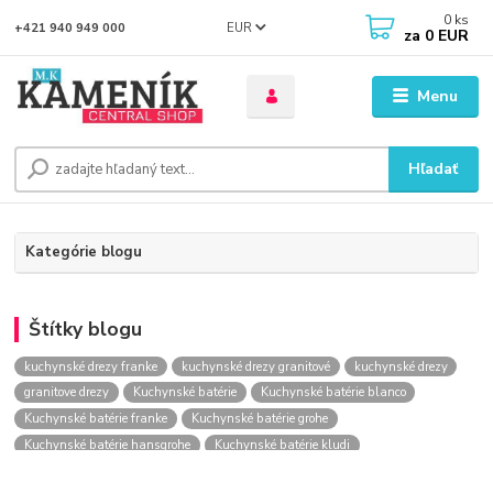
0
ks
EUR
+421 940 949 000
za
0 EUR
Menu
Hľadať
Kategórie blogu
Štítky blogu
kuchynské drezy franke
kuchynské drezy granitové
kuchynské drezy
granitove drezy
Kuchynské batérie
Kuchynské batérie blanco
Kuchynské batérie franke
Kuchynské batérie grohe
Kuchynské batérie hansgrohe
Kuchynské batérie kludi
kuchynské batérie nástenné
kuchynské batérie obi