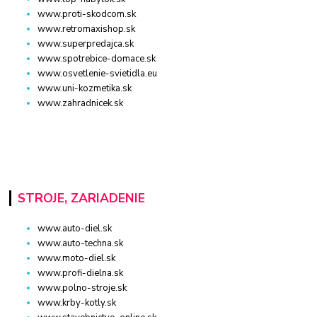
www.proti-skodcom.sk
www.retromaxishop.sk
www.superpredajca.sk
www.spotrebice-domace.sk
www.osvetlenie-svietidla.eu
www.uni-kozmetika.sk
www.zahradnicek.sk
STROJE, ZARIADENIE
www.auto-diel.sk
www.auto-techna.sk
www.moto-diel.sk
www.profi-dielna.sk
www.polno-stroje.sk
www.krby-kotly.sk