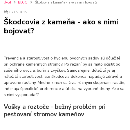
kuchynské batérie sagittarius
kuchynské batérie
vodovodné batérie
Úvod
BLOG
Škodcovia z kameňa - ako s nimi bojovať?
vodovodné batérie do kuchyne
kuchynské drezy nerezové
07
.
09
.
2019
kuchynské drezy sety
kuchynské drezy so skrinkou
drezy
Škodcovia z kameňa - ako s nimi
kúpelňové batérie
vodovodné batérie do kúpelne
kuchynske
drez
bojovať?
bidetové batérie
vaňové batérie
sprchové batérie
vodovodné batérie blanco
vodovodné batérie do steny
vodovodné batérie grohe
kúpelňa v podkroví
moderná kúpelňa
Umývadlá
Rohové umývadlá
Zlaté umývadlá
Zápustné umývadlá
sprchový záves
vodovodná batéria
Prevencia a starostlivosť o hygienu ovocných sadov sú dôležité
čierna kúpelňová batéria
vaňa retro
voľne stojaca vaňa
pri ochrane kamenných stromov. Po rezaní by sa malo očistiť od
sušeného ovocia, burín a zvyškov. Samozrejme, dôležitá je aj
retro kúpeľne
Nákup tovaru pre firmy bez DPH
Bez DPH
náležitá starostlivosť, ale škodcovia dokonca napadajú zdravé a
Ako znížiť náklady
Ako znížiť náklady na firmu
szco nakup bez dph
upravené rastliny. Mnohé z nich sa živia rôznymi skupinami rastlín,
szco nakup bez dph nakupovanie na firmu bez dph
nákup bez dph v eu ň
iné majú špecifické preferencie a útočia na vybrané druhy. Ako sa
s nimi vysporiadať?
Vošky a roztoče - bežný problém pri
pestovaní stromov kameňov