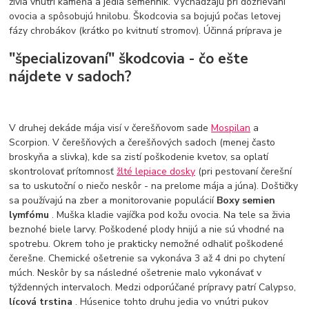
živia vnútri kameňa a jedia semenník. Vychádzajú pri dozrievaní
ovocia a spôsobujú hnilobu. Škodcovia sa bojujú počas letovej
fázy chrobákov (krátko po kvitnutí stromov). Účinná príprava je
"špecializovaní" škodcovia - čo ešte
nájdete v sadoch?
V druhej dekáde mája visí v čerešňovom sade
Mospilan
a
Scorpion. V čerešňových a čerešňových sadoch (menej často
broskyňa a slivka), kde sa zistí poškodenie kvetov, sa oplatí
skontrolovať prítomnosť
žlté lepiace dosky
(pri pestovaní čerešní
sa to uskutoční o niečo neskôr - na prelome mája a júna). Doštičky
sa používajú na zber a monitorovanie populácií
Boxy semien
lymfómu
. Muška kladie vajíčka pod kožu ovocia. Na tele sa živia
beznohé biele larvy. Poškodené plody hnijú a nie sú vhodné na
spotrebu. Okrem toho je prakticky nemožné odhaliť poškodené
čerešne. Chemické ošetrenie sa vykonáva 3 až 4 dni po chytení
múch. Neskôr by sa následné ošetrenie malo vykonávať v
týždenných intervaloch. Medzi odporúčané prípravy patrí Calypso,
lícová trstina
. Húsenice tohto druhu jedia vo vnútri pukov