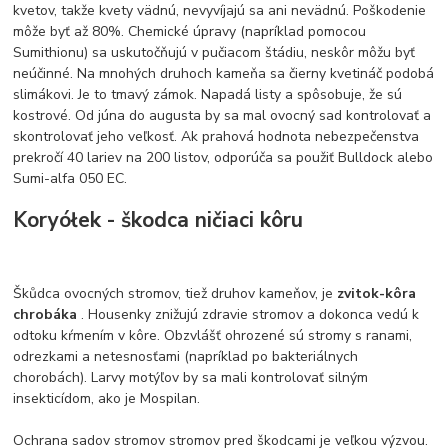
kvetov, takže kvety vädnú, nevyvíjajú sa ani nevädnú. Poškodenie
môže byť až 80%. Chemické úpravy (napríklad pomocou
Sumithionu) sa uskutočňujú v pučiacom štádiu, neskôr môžu byť
neúčinné. Na mnohých druhoch kameňa sa čierny kvetináč podobá
slimákovi. Je to tmavý zámok. Napadá listy a spôsobuje, že sú
kostrové. Od júna do augusta by sa mal ovocný sad kontrolovať a
skontrolovať jeho veľkosť. Ak prahová hodnota nebezpečenstva
prekročí 40 lariev na 200 listov, odporúča sa použiť Bulldock alebo
Sumi-alfa 050 EC.
Koryółek - škodca ničiaci kôru
Škůdca ovocných stromov, tiež druhov kameňov, je
zvitok-kôra
chrobáka
. Housenky znižujú zdravie stromov a dokonca vedú k
odtoku kŕmením v kôre. Obzvlášť ohrozené sú stromy s ranami,
odrezkami a netesnosťami (napríklad po bakteriálnych
chorobách). Larvy motýľov by sa mali kontrolovať silným
insekticídom, ako je Mospilan.
Ochrana sadov stromov stromov pred škodcami je veľkou výzvou.