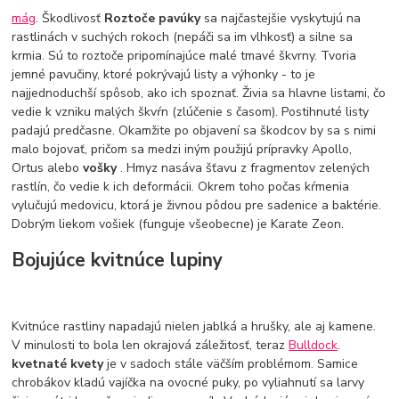
mág
. Škodlivosť
Roztoče pavúky
sa najčastejšie vyskytujú na
rastlinách v suchých rokoch (nepáči sa im vlhkosť) a silne sa
krmia. Sú to roztoče pripomínajúce malé tmavé škvrny. Tvoria
jemné pavučiny, ktoré pokrývajú listy a výhonky - to je
najjednoduchší spôsob, ako ich spoznať. Živia sa hlavne listami, čo
vedie k vzniku malých škvŕn (zlúčenie s časom). Postihnuté listy
padajú predčasne. Okamžite po objavení sa škodcov by sa s nimi
malo bojovať, pričom sa medzi iným použijú prípravky Apollo,
Ortus alebo
vošky
. Hmyz nasáva šťavu z fragmentov zelených
rastlín, čo vedie k ich deformácii. Okrem toho počas kŕmenia
vylučujú medovicu, ktorá je živnou pôdou pre sadenice a baktérie.
Dobrým liekom vošiek (funguje všeobecne) je Karate Zeon.
Bojujúce kvitnúce lupiny
Kvitnúce rastliny napadajú nielen jablká a hrušky, ale aj kamene.
V minulosti to bola len okrajová záležitosť, teraz
Bulldock
.
kvetnaté kvety
je v sadoch stále väčším problémom. Samice
chrobákov kladú vajíčka na ovocné puky, po vyliahnutí sa larvy