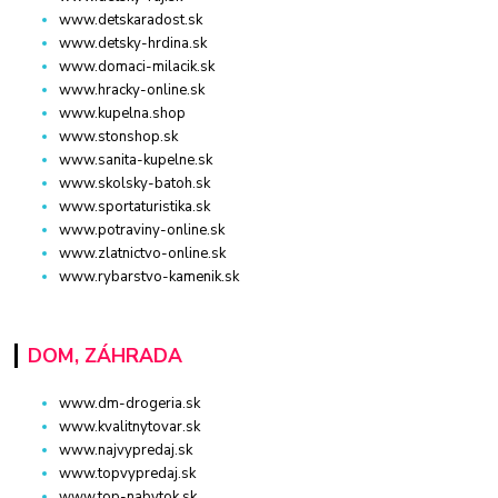
www.detskaradost.sk
www.detsky-hrdina.sk
www.domaci-milacik.sk
www.hracky-online.sk
www.kupelna.shop
www.stonshop.sk
www.sanita-kupelne.sk
www.skolsky-batoh.sk
www.sportaturistika.sk
www.potraviny-online.sk
www.zlatnictvo-online.sk
www.rybarstvo-kamenik.sk
DOM, ZÁHRADA
www.dm-drogeria.sk
www.kvalitnytovar.sk
www.najvypredaj.sk
www.topvypredaj.sk
www.top-nabytok.sk