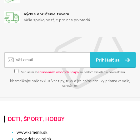
Rýchle doručenie tovaru
Vaša spokojnosť je pre nás prvoradá
Prihlásiť sa
Súhlasím so
spracovaním osobných údajov
za účelom zasielania newslettera.
Nezmeškajte naše exkluzívne tipy, triky a jedinečné ponuky priamo vo vašej
schránke.
DETI, ŠPORT, HOBBY
www.kamenik.sk
www.detsky-raj.sk