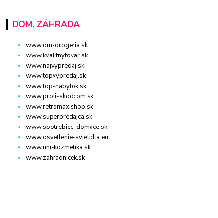
DOM, ZÁHRADA
www.dm-drogeria.sk
www.kvalitnytovar.sk
www.najvypredaj.sk
www.topvypredaj.sk
www.top-nabytok.sk
www.proti-skodcom.sk
www.retromaxishop.sk
www.superpredajca.sk
www.spotrebice-domace.sk
www.osvetlenie-svietidla.eu
www.uni-kozmetika.sk
www.zahradnicek.sk