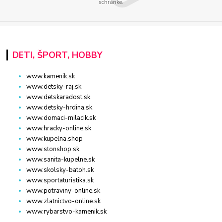
schránke.
DETI, ŠPORT, HOBBY
www.kamenik.sk
www.detsky-raj.sk
www.detskaradost.sk
www.detsky-hrdina.sk
www.domaci-milacik.sk
www.hracky-online.sk
www.kupelna.shop
www.stonshop.sk
www.sanita-kupelne.sk
www.skolsky-batoh.sk
www.sportaturistika.sk
www.potraviny-online.sk
www.zlatnictvo-online.sk
www.rybarstvo-kamenik.sk