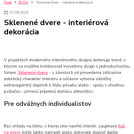
kuchynské batérie sagittarius
kuchynské batérie
vodovodné batérie
Úvod
BLOG
Sklenené dvere - interiérová dekorácia
vodovodné batérie do kuchyne
kuchynské drezy nerezové
07
.
09
.
2019
kuchynské drezy sety
kuchynské drezy so skrinkou
drezy
Sklenené dvere - interiérová
kúpelňové batérie
vodovodné batérie do kúpelne
kuchynske
drez
dekorácia
bidetové batérie
vaňové batérie
sprchové batérie
vodovodné batérie blanco
vodovodné batérie do steny
vodovodné batérie grohe
kúpelňa v podkroví
moderná kúpelňa
Umývadlá
Rohové umývadlá
Zlaté umývadlá
Zápustné umývadlá
sprchový záves
vodovodná batéria
V projektoch moderného interiérového dizajnu dominuje trend, v
čierna kúpelňová batéria
vaňa retro
voľne stojaca vaňa
ktorom sa snažíme kombinovať inovatívny dizajn s jednoduchosťou
foriem.
Sklenené dvere
- v závislosti od prevedenia zdôraznia
retro kúpeľne
Nákup tovaru pre firmy bez DPH
Bez DPH
asketický charakter interiéru a súčasne vytvoria odvážny
Ako znížiť náklady
Ako znížiť náklady na firmu
szco nakup bez dph
extravagantný doplnok k štýlu pôvabu alebo - spolu s vhodnou
szco nakup bez dph nakupovanie na firmu bez dph
nákup bez dph v eu ň
potlačou - prinesú príjemnú domácu atmosféru.
Pre odvážnych individualistov
Bez ohľadu na klímu, v ktorej sme navrhli interiér, zaujímavý
tlač
na dvere
môže ľahko nahradiť alebo dokonale doplniť ďalšie