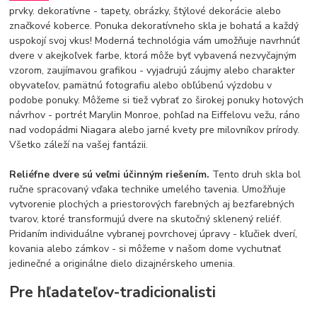
prvky. dekoratívne - tapety, obrázky, štýlové dekorácie alebo
značkové koberce. Ponuka dekoratívneho skla je bohatá a každý
uspokojí svoj vkus! Moderná technológia vám umožňuje navrhnúť
dvere v akejkoľvek farbe, ktorá môže byť vybavená nezvyčajným
vzorom, zaujímavou grafikou - vyjadrujú záujmy alebo charakter
obyvateľov, pamätnú fotografiu alebo obľúbenú výzdobu v
podobe ponuky. Môžeme si tiež vybrať zo širokej ponuky hotových
návrhov - portrét Marylin Monroe, pohľad na Eiffelovu vežu, ráno
nad vodopádmi Niagara alebo jarné kvety pre milovníkov prírody.
Všetko záleží na vašej fantázii.
Reliéfne dvere sú veľmi účinným riešením.
Tento druh skla bol
ručne spracovaný vďaka technike umelého tavenia. Umožňuje
vytvorenie plochých a priestorových farebných aj bezfarebných
tvarov, ktoré transformujú dvere na skutočný sklenený reliéf.
Pridaním individuálne vybranej povrchovej úpravy - kľučiek dverí,
kovania alebo zámkov - si môžeme v našom dome vychutnať
jedinečné a originálne dielo dizajnérskeho umenia.
Pre hľadateľov-tradicionalisti