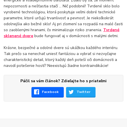
energické a všadeprítomné batoľatá. Zdalo by sa, že moment
nepozornosti a nešťastia stačí ... Nič podobné! Tvrdené sklo bolo
vyrobené technológiou, ktorá poskytuje veľmi dobré technické
parametre, ktoré určujú trvanlivosť a pevnosť. Je niekoľkokrát
odolnejšia ako bežné sklo! Aj pri zlomení sa rozpadá na malé časti
so zaoblenými hranami, čo minimalizuje riziko zranenia.
Tvrdené
sklenené dvere
bude fungovať aj v domácnosti s malými deťmi.
Krásne, bezpečné a odolné dvere sú ukážkou každého interiéru.
Tak prečo sa nenechať uniesť fantáziou a vybrať si nezvyčajne
charakteristický detail, ktorý každý deň poteší oči domácnosti a
navodí potešenie hostí? Neexistujú žiadne kontraindikácie!
Páčil sa vám článok? Zdieľajte ho s priateľmi
Facebook
Twitter