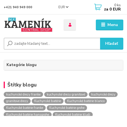
0
ks
EUR
+421 940 949 000
za
0 EUR
Menu
Hľadať
Kategórie blogu
Štítky blogu
kuchynské drezy franke
kuchynské drezy granitové
kuchynské drezy
granitove drezy
Kuchynské batérie
Kuchynské batérie blanco
Kuchynské batérie franke
Kuchynské batérie grohe
Kuchynské batérie hansgrohe
Kuchynské batérie kludi
kuchynské batérie nástenné
kuchynské batérie obi