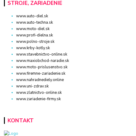
STROJE, ZARIADENIE
www.auto-diel.sk
www.auto-techna.sk
www.moto-diel.sk
www.profi-dielna.sk
www.polno-stroje.sk
www.krby-kotly.sk
www.stavebnictvo-online.sk
www.maxiobchod-naradie.sk
www.moto-prislusenstvo.sk
www.firemne-zariadenie.sk
www.nahradnediely.online
www.uni-zdrav.sk
www.zlatnictvo-online.sk
www.zariadenie-firmy.sk
KONTAKT