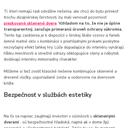
Tí, ktorí nemajú radi odvážne riešenia, ale chcú do bytu priniesť
trochu dizajnérskej čerstvosti, by mali venovať pozornosť
pieskované sklenené dvere
.
Vzhľadom na to, že nie je úplne
transparentný, zaručuje primeranú úroveň ochrany súkromia.
Tento typ zasklenia je k dispozícii v širokej škále vzorov a farieb.
Jemné matné sklo v kombinácii s priehľadnými prvkami poskytne
nezvyčajný efekt ľahkej hry. Lúče dopadajúce do interiéru vynárajú
hĺbku miestnosti a slnečné odrazy obklopujúce steny a nábytok
dodávajú interiéru mimoriadny charakter.
Môžeme si tiež zvoliť klasické riešenie kombinujúce sklenené a
drevené vložky, usporiadané zvisle a vodorovne na dverovom
krídle.
Bezpečnosť v službách estetiky
Na čo sa najviac zaujímajú investori v súvislosti s
sklenenými
dverami
, sú bezpečnostné hľadiská, najmä ak v dome žijú