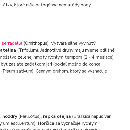
jú látky, ktoré ničia patogénne nematódy pôdy.
e
serradella
(Ornithopus). Vytvára silne vyvinutý
atelina
(Trifolium). Jednotlivé druhy majú mierne odlišné
množstvo zelenej hmoty rýchlym tempom (2 - 4 mesiace).
y byť zasiate začiatkom jari (pokiaľ možno do konca
a
(Pisum sativum). Cenným druhom, ktorý sa vyznačuje
 ,
nozdry
(Melilotus),
repka olejná
(Brassica napus var.
yrum esculentum).
Horčica
sa vyznačuje rýchlym