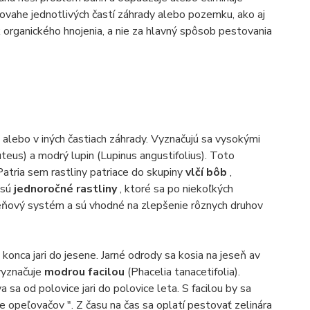
 povahe jednotlivých častí záhrady alebo pozemku, ako aj
 organického hnojenia, a nie za hlavný spôsob pestovania
alebo v iných častiach záhrady. Vyznačujú sa vysokými
teus) a modrý lupin (Lupinus angustifolius). Toto
atria sem rastliny patriace do skupiny
vlčí bôb
,
 sú
jednoročné rastliny
, ktoré sa po niekoľkých
eňový systém a sú vhodné na zlepšenie rôznych druhov
 konca jari do jesene. Jarné odrody sa kosia na jeseň av
vyznačuje
modrou facilou
(Phacelia tanacetifolia).
 sa od polovice jari do polovice leta. S facilou by sa
 opeľovačov ". Z času na čas sa oplatí pestovať zelinára