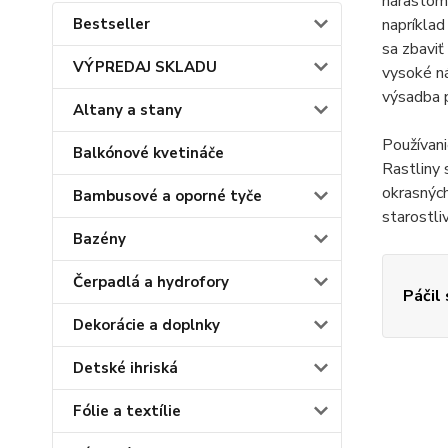
nárastom 
Bestseller
napríklad
sa zbaviť
VÝPREDAJ SKLADU
vysoké ná
výsadba p
Altany a stany
Používan
Balkónové kvetináče
Rastliny 
okrasných
Bambusové a oporné tyče
starostli
Bazény
Čerpadlá a hydrofory
Páčil
Dekorácie a doplnky
Detské ihriská
Fólie a textílie