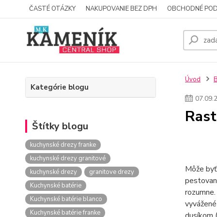
ČASTÉ OTÁZKY
NAKUPOVANIE BEZ DPH
OBCHODNÉ POD
Úvod
Kategórie blogu
07
.
09
.
Rast
Štítky blogu
kuchynské drezy franke
kuchynské drezy granitové
Môže byť 
kuchynské drezy
granitove drezy
pestovani
Kuchynské batérie
rozumne. 
Kuchynské batérie blanco
vyvážené 
Kuchynské batérie franke
dusíkom (