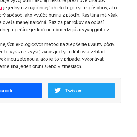
uje vývoj burín, ako aj niektoré plesňové choroby,
a
je jedným z najúčinnejších ekologických spôsobov, ako
rý spôsob, ako vylúčiť burinu z plodín. Rastlina má však
e oveľa menej náročná. Raz za pár rokov sa oplatí
nej" operácie jej korene obmedzujú aj vývoj grubov.
innejších ekologických metód na zlepšenie kvality pôdy.
žete výrazne zvýšiť výnos jedlých druhov a vzhľad
ek inou zeleňou a, ako je to v prípade, vykonávať
énne (iba jeden druh) alebo v zmesiach.
ebook
Twitter