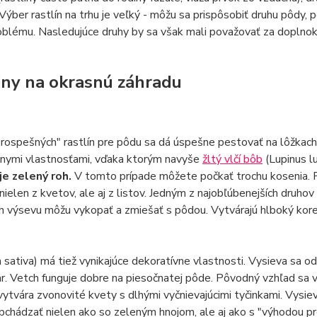
Výber rastlín na trhu je veľký - môžu sa prispôsobiť druhu pôdy,
oblému. Nasledujúce druhy by sa však mali považovať za doplnok
iny na okrasnú záhradu
ospešných" rastlín pre pôdu sa dá úspešne pestovať na lôžkach 
vnymi vlastnosťami, vďaka ktorým navyše
žltý vlčí bôb
(Lupinus lu
e zelený roh.
V tomto prípade môžete počkať trochu kosenia. P
ielen z kvetov, ale aj z listov. Jedným z najobľúbenejších druhov
h výsevu môžu vykopať a zmiešať s pôdou. Vytvárajú hlboký kor
a sativa) má tiež vynikajúce dekoratívne vlastnosti. Vysieva sa od
ar. Vetch funguje dobre na piesočnatej pôde. Pôvodný vzhľad sa 
vytvára zvonovité kvety s dlhými vyčnievajúcimi tyčinkami. Vysieva
chádzať nielen ako so zeleným hnojom, ale aj ako s "výhodou pre