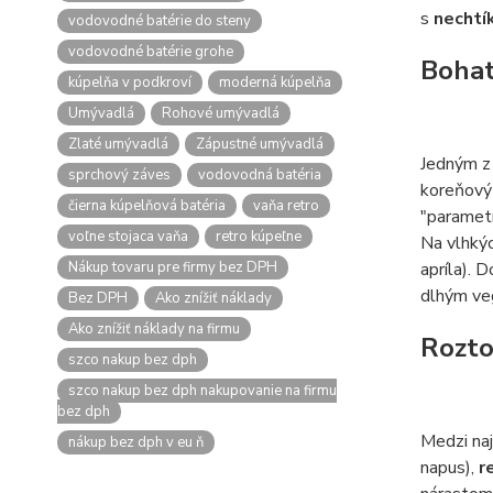
s
nechtí
vodovodné batérie do steny
vodovodné batérie grohe
Bohat
kúpelňa v podkroví
moderná kúpelňa
Umývadlá
Rohové umývadlá
Zlaté umývadlá
Zápustné umývadlá
Jedným z 
sprchový záves
vodovodná batéria
koreňový 
čierna kúpelňová batéria
vaňa retro
"parametr
voľne stojaca vaňa
retro kúpeľne
Na vlhký
Nákup tovaru pre firmy bez DPH
apríla). 
dlhým ve
Bez DPH
Ako znížiť náklady
Ako znížiť náklady na firmu
Rozto
szco nakup bez dph
szco nakup bez dph nakupovanie na firmu
bez dph
Medzi naj
nákup bez dph v eu ň
napus),
r