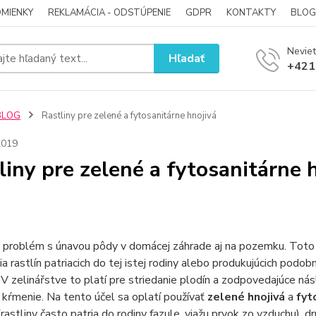
MIENKY
REKLAMÁCIA - ODSTÚPENIE
GDPR
KONTAKTY
BLOG
Neviet
Hľadať
+421
BLOG
Rastliny pre zelené a fytosanitárne hnojivá
2019
liny pre zelené a fytosanitárne 
problém s únavou pôdy v domácej záhrade aj na pozemku. Toto j
a rastlín patriacich do tej istej rodiny alebo produkujúcich pod
V zelinářstve to platí pre striedanie plodín a zodpovedajúce násl
kŕmenie. Na tento účel sa oplatí používať
zelené hnojivá
a
fyt
rastliny často patria do rodiny fazule, viažu prvok zo vzduchu), d