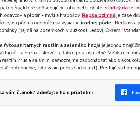
zelenej hmoty. Z tohto dôvodu sa často používa ako úlovok. Inhib
 patogény, ktoré spôsobujú hnilobu bielej cibule.
sladký ďatelin
 hlodavcov a plodín - myší a hrabošov.
Repka ozimná
je zase dob
roky na pôdu a odporúča sa vysiať
v úrodnej pôde
. Reďkovka j
ohánky (najmä na pozemkoch v blízkosti lesov). Okrem "štandard
ie
fytosanitárnych rastlín a zeleného hnoja
je jednou z najúč
sú lacné - a preto ziskové - a ľahko pestovateľné. Vďaka nim mô
 rastlín. Musia sa s nimi samozrejme zaobchádzať ako s akoukoľv
vosť (oplodnenie, zalievanie počas sucha atď.). Pestujú sa homog
 sa vám článok? Zdieľajte ho s priateľmi
Fac