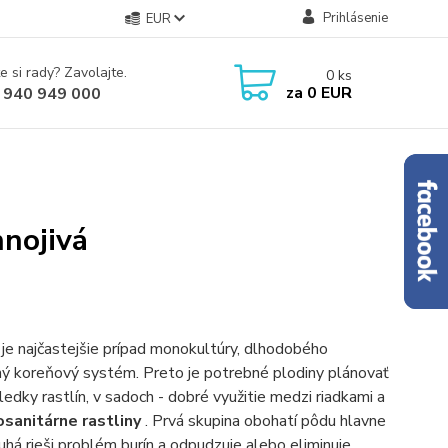
Prihlásenie
EUR
e si rady? Zavolajte.
0
ks
za
0 EUR
 940 949 000
hnojivá
e najčastejšie prípad monokultúry, dlhodobého
obný koreňový systém. Preto je potrebné plodiny plánovať
edky rastlín, v sadoch - dobré využitie medzi riadkami a
osanitárne rastliny
. Prvá skupina obohatí pôdu hlavne
ruhá rieši problém burín a odpudzuje alebo eliminuje