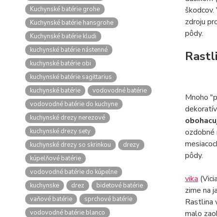
Kuchynské batérie grohe
škodcov. 
zdroju pr
Kuchynské batérie hansgrohe
pôdy.
Kuchynské batérie kludi
kuchynské batérie nástenné
Rastl
kuchynské batérie obi
kuchynské batérie sagittarius
kuchynské batérie
vodovodné batérie
Mnoho "pr
vodovodné batérie do kuchyne
dekoratí
kuchynské drezy nerezové
obohacuj
kuchynské drezy sety
ozdobné n
mesiacoc
kuchynské drezy so skrinkou
drezy
pôdy.
kúpelňové batérie
vodovodné batérie do kúpelne
vika
(Vici
kuchynske
drez
bidetové batérie
zime na j
vaňové batérie
sprchové batérie
Rastlina 
vodovodné batérie blanco
malo zaob