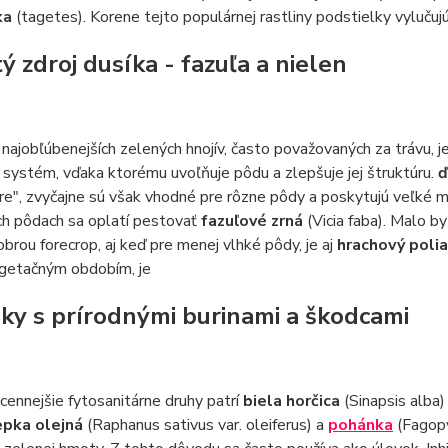
ka
(tagetes). Korene tejto populárnej rastliny podstielky vyluču
ý zdroj dusíka - fazuľa a nielen
najobľúbenejších zelených hnojív, často považovaných za trávu, j
systém, vďaka ktorému uvoľňuje pôdu a zlepšuje jej štruktúru.
ď
e", zvyčajne sú však vhodné pre rôzne pôdy a poskytujú veľké 
ch pôdach sa oplatí pestovať
fazuľové zrná
(Vicia faba). Malo b
Dobrou forecrop, aj keď pre menej vlhké pôdy, je aj
hrachový poli
getačným obdobím, je
ky s prírodnými burinami a škodcami
cennejšie fytosanitárne druhy patrí
biela horčica
(Sinapsis alba)
epka olejná
(Raphanus sativus var. oleiferus) a
pohánka
(Fagop