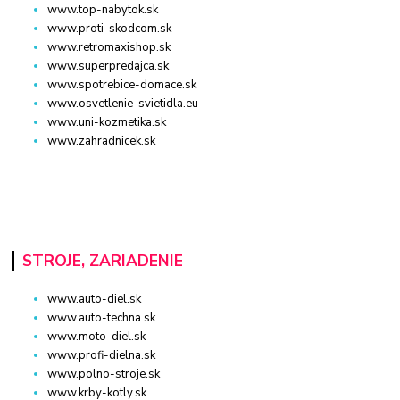
www.top-nabytok.sk
www.proti-skodcom.sk
www.retromaxishop.sk
www.superpredajca.sk
www.spotrebice-domace.sk
www.osvetlenie-svietidla.eu
www.uni-kozmetika.sk
www.zahradnicek.sk
STROJE, ZARIADENIE
www.auto-diel.sk
www.auto-techna.sk
www.moto-diel.sk
www.profi-dielna.sk
www.polno-stroje.sk
www.krby-kotly.sk