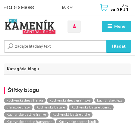
0
ks
EUR
+421 940 949 000
za
0 EUR
Menu
Hľadať
Kategórie blogu
Štítky blogu
kuchynské drezy franke
kuchynské drezy granitové
kuchynské drezy
granitove drezy
Kuchynské batérie
Kuchynské batérie blanco
Kuchynské batérie franke
Kuchynské batérie grohe
Kuchynské batérie hansgrohe
Kuchynské batérie kludi
kuchynské batérie nástenné
kuchynské batérie obi