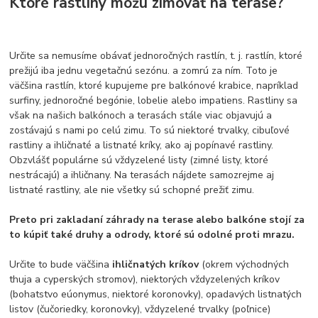
Ktoré rastliny môžu zimovať na terase?
Určite sa nemusíme obávať jednoročných rastlín, t. j. rastlín, ktoré
prežijú iba jednu vegetačnú sezónu. a zomrú za ním. Toto je
väčšina rastlín, ktoré kupujeme pre balkónové krabice, napríklad
surfiny, jednoročné begónie, lobelie alebo impatiens. Rastliny sa
však na našich balkónoch a terasách stále viac objavujú a
zostávajú s nami po celú zimu. To sú niektoré trvalky, cibuľové
rastliny a ihličnaté a listnaté kríky, ako aj popínavé rastliny.
Obzvlášť populárne sú vždyzelené listy (zimné listy, ktoré
nestrácajú) a ihličnany. Na terasách nájdete samozrejme aj
listnaté rastliny, ale nie všetky sú schopné prežiť zimu.
Preto pri zakladaní záhrady na terase alebo balkóne stojí za
to kúpiť také druhy a odrody, ktoré sú odolné proti mrazu.
Určite to bude väčšina
ihličnatých kríkov
(okrem východných
thuja a cyperských stromov), niektorých vždyzelených kríkov
(bohatstvo eúonymus, niektoré koronovky), opadavých listnatých
listov (čučoriedky, koronovky), vždyzelené trvalky (poľnice)