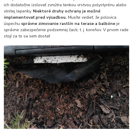
ich dodatočne izolovať zvnútra tenkou vrstvou polystyrénu alebo
vlnitej lepenky.
Niektoré druhy ochrany je možné
implementovať pred výsadbou.
Musíte vedieť, že polovica
úspechu
správne zimovanie rastlín na terase a balkóne
je
správne zabezpečenie podzemnej časti, t. j. koreňov. V prvom rade
stojí za to sa sem dostať