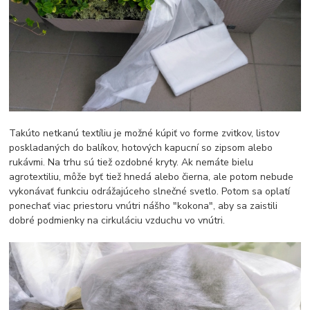
Takúto netkanú textíliu je možné kúpiť vo forme zvitkov, listov
poskladaných do balíkov, hotových kapucní so zipsom alebo
rukávmi. Na trhu sú tiež ozdobné kryty. Ak nemáte bielu
agrotextiliu, môže byť tiež hnedá alebo čierna, ale potom nebude
vykonávať funkciu odrážajúceho slnečné svetlo. Potom sa oplatí
ponechať viac priestoru vnútri nášho "kokona", aby sa zaistili
dobré podmienky na cirkuláciu vzduchu vo vnútri.