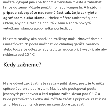
môžete vykopať jamu na tichom a tienistom mieste a zahrabať
hrnce do zeme. Môžete použiť hromadu kompostu.
V každom
prípade zabezpečte nadzemnú časť tak, že ju zakryjete
agrofibrom alebo slamou.
Hrniec môžete umiestniť aj pod
uhlom, aby bola rastlina ohnutá k zemi a zhora pokrytá
vetvičkami, slamou alebo netkanou textíliou.
Niektoré rastliny, ako napríklad muškáty, môžu zimovať doma a
umiestňovať ich podľa možnosti do chladnej garáže, verandy
alebo lodžie. Je dôležité, aby teplota nebola príliš vysoká, ale aby
neklesla pod 10 ° C.
Kedy začneme?
Nie je dôvod zakrývať naše rastliny príliš skoro, pretože to môže
spôsobiť varenie pod krytom. Mali by ste postupovať podľa
jesenných predpovedí a keď teplota začne klesať pod 0 ° C a
bude pretrvávať niekoľko dní, môžete začať s prípravou rastlín na
zimu. Nezabudnite ich pred mrazom dobre zalievať.