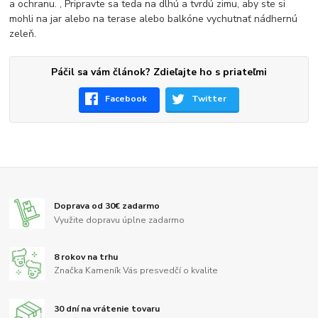
a ochranu. , Pripravte sa teda na dlhú a tvrdú zimu, aby ste si
mohli na jar alebo na terase alebo balkóne vychutnať nádhernú
zeleň.
Páčil sa vám článok? Zdieľajte ho s priateľmi
Facebook
Twitter
Doprava od 30€ zadarmo
Využite dopravu úplne zadarmo
8 rokov na trhu
Značka Kameník Vás presvedčí o kvalite
30 dní na vrátenie tovaru