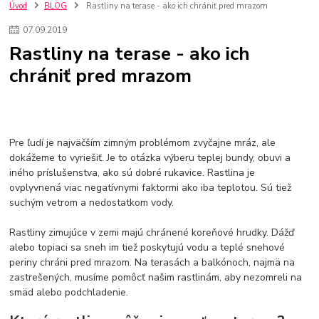
kuchynské batérie sagittarius
kuchynské batérie
vodovodné batérie
Úvod
BLOG
Rastliny na terase - ako ich chrániť pred mrazom
vodovodné batérie do kuchyne
kuchynské drezy nerezové
07
.
09
.
2019
kuchynské drezy sety
kuchynské drezy so skrinkou
drezy
Rastliny na terase - ako ich
kúpelňové batérie
vodovodné batérie do kúpelne
kuchynske
drez
chrániť pred mrazom
bidetové batérie
vaňové batérie
sprchové batérie
vodovodné batérie blanco
vodovodné batérie do steny
vodovodné batérie grohe
kúpelňa v podkroví
moderná kúpelňa
Umývadlá
Rohové umývadlá
Zlaté umývadlá
Zápustné umývadlá
sprchový záves
vodovodná batéria
Pre ľudí je najväčším zimným problémom zvyčajne mráz, ale
čierna kúpelňová batéria
vaňa retro
voľne stojaca vaňa
dokážeme to vyriešiť. Je to otázka výberu teplej bundy, obuvi a
iného príslušenstva, ako sú dobré rukavice. Rastlina je
retro kúpeľne
Nákup tovaru pre firmy bez DPH
Bez DPH
ovplyvnená viac negatívnymi faktormi ako iba teplotou. Sú tiež
Ako znížiť náklady
Ako znížiť náklady na firmu
szco nakup bez dph
suchým vetrom a nedostatkom vody.
szco nakup bez dph nakupovanie na firmu bez dph
nákup bez dph v eu ň
Rastliny zimujúce v zemi majú chránené koreňové hrudky. Dážď
alebo topiaci sa sneh im tiež poskytujú vodu a teplé snehové
periny chráni pred mrazom. Na terasách a balkónoch, najmä na
zastrešených, musíme pomôcť našim rastlinám, aby nezomreli na
smäd alebo podchladenie.