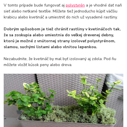
V tomto prípade bude fungovať aj
polystyrén
a je vhodné dať naň
sieť alebo netkané textílie. Môžete tiež jednoducho kúpiť väčšiu
krabicu alebo kvetináč a umiestniť do nich už vysadené rastliny.
Dobrým spôsobom je tiež chrániť rastliny v kvetináčoch tak,
že sa zoskupia alebo umiestnia do veľkej drevenej debny,
ktorú je možné z vnútornej strany izolovať polystyrénom,
slamou, suchými listami alebo vlnitou lepenkou.
Nezabudnite, že kvetináč by mal byť izolovaný aj zdola. Pod ňu
môžete vložiť kúsok peny alebo dreva.