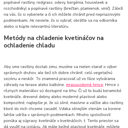
popínavé rastliny, redgrass, odevy, bergénia, houseleek a
rozchodníky) a popínavé rastliny (brečtan, plamienok, vinič). Záleží
na vás, čo si vyberiete a či ich môžete chrániť pred nepriaznivými
podmienkami. Ak neviete, čo si vybrať, obráťte sa na odborníka
alebo si kúpte relevantnú literatúru.
Metódy na chladenie kvetináčov na
ochladenie chladu
Aby sme rastliny dostali zimu, musíme sa nielen starať o výber
správnych druhov, ale tiež ich dobre chrániť. celú vegetačnú
sezónu a neskôr. To znamená pracovať už vo fáze vytvárania
záhrady na terase alebo balkóne.
mrazuvzdorné hrnce
. Hrnce z
rôznych materiálov sú dostupné na trhu. Či už to budú keramické
kvetináče, drevené debny alebo moderné plastové alebo
kompozitné, najlepšie je, že sú silné, masívne a väčšie ako rastliny,
ktoré do nich chceme zasadiť. Vďaka silnejším stenám sa korene
ľahšie udržia v správnych podmienkach. Mnoho spoločností
ponúka aj súpravy: kvetináče v kvetináčoch, t. Tento priestor sa
dá využiť na izoláciu. Ak máte bežné plastové kvetináče, môžete