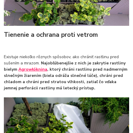
Tienenie a ochrana proti vetrom
Existuje niekoľko rôznych spôsobov, ako chrániť rastlinu pred
sušením a mrazom.
Najobľúbenejšie z nich je zakrytie rastliny
bielym
Agrowłóknina
, ktorý chráni rastlinu pred nadmerným
slnečným žiarením (biela odráža slnečné lúče), chráni pred
chladom a chráni pred stratou vlhkosti, zatiaľ čo vďaka
jemnej perforácii rastliny má letecký prístup.