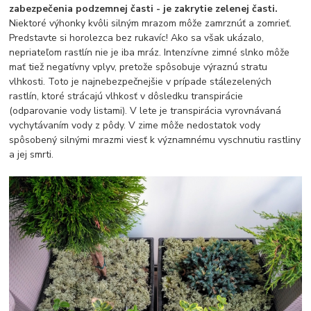
zabezpečenia podzemnej časti - je zakrytie zelenej časti.
Niektoré výhonky kvôli silným mrazom môže zamrznúť a zomrieť.
Predstavte si horolezca bez rukavíc! Ako sa však ukázalo,
nepriateľom rastlín nie je iba mráz. Intenzívne zimné slnko môže
mať tiež negatívny vplyv, pretože spôsobuje výraznú stratu
vlhkosti. Toto je najnebezpečnejšie v prípade stálezelených
rastlín, ktoré strácajú vlhkosť v dôsledku transpirácie
(odparovanie vody listami). V lete je transpirácia vyrovnávaná
vychytávaním vody z pôdy. V zime môže nedostatok vody
spôsobený silnými mrazmi viesť k významnému vyschnutiu rastliny
a jej smrti.