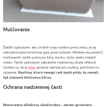
Mulčovanie
Ďalším spôsobom, ako chrániť svoju rastlinu pred zimou, je jej
zakrytierezanie koreňovej gule pred sušením. Môžeme mu pomôcť
mulčovaním rastlín pomocou kôry, machu, listov alebo malých
vetiev. Týmto spôsobom zabránime nadmernej strate vlhkosti.
Uistime sa, že je
kôra
správne vybratý pre rastliny, pod ktoré ho
vylejeme.
Rastliny, ktoré nemajú radi kyslé pôdy, by nemali
byť zviazané ihličnatou kôrou.
Ochrana nadzemnej časti
Mimoriadne dôležitou záležitosťou - okrem správneho