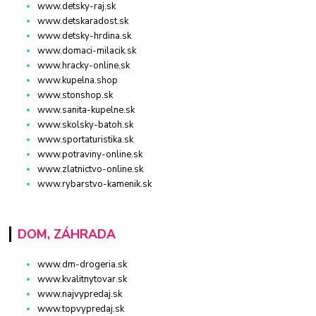
www.detsky-raj.sk
www.detskaradost.sk
www.detsky-hrdina.sk
www.domaci-milacik.sk
www.hracky-online.sk
www.kupelna.shop
www.stonshop.sk
www.sanita-kupelne.sk
www.skolsky-batoh.sk
www.sportaturistika.sk
www.potraviny-online.sk
www.zlatnictvo-online.sk
www.rybarstvo-kamenik.sk
DOM, ZÁHRADA
www.dm-drogeria.sk
www.kvalitnytovar.sk
www.najvypredaj.sk
www.topvypredaj.sk