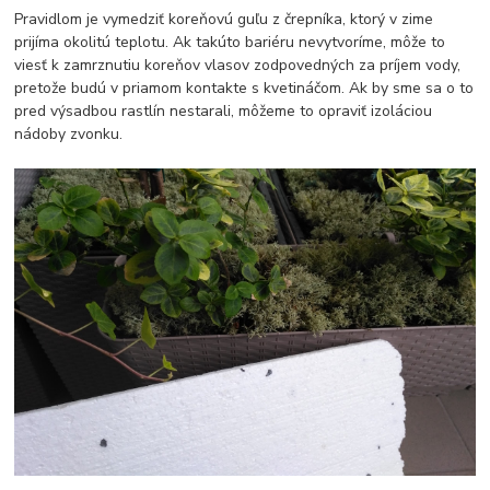
Pravidlom je vymedziť koreňovú guľu z črepníka, ktorý v zime
prijíma okolitú teplotu. Ak takúto bariéru nevytvoríme, môže to
viesť k zamrznutiu koreňov vlasov zodpovedných za príjem vody,
pretože budú v priamom kontakte s kvetináčom. Ak by sme sa o to
pred výsadbou rastlín nestarali, môžeme to opraviť izoláciou
nádoby zvonku.