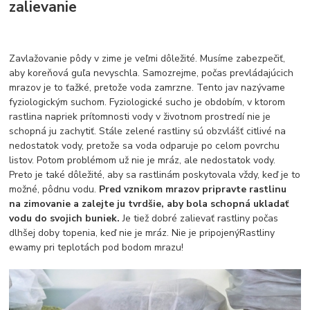
zalievanie
Zavlažovanie pôdy v zime je veľmi dôležité. Musíme zabezpečiť,
aby koreňová guľa nevyschla. Samozrejme, počas prevládajúcich
mrazov je to ťažké, pretože voda zamrzne. Tento jav nazývame
fyziologickým suchom. Fyziologické sucho je obdobím, v ktorom
rastlina napriek prítomnosti vody v životnom prostredí nie je
schopná ju zachytiť. Stále zelené rastliny sú obzvlášť citlivé na
nedostatok vody, pretože sa voda odparuje po celom povrchu
listov. Potom problémom už nie je mráz, ale nedostatok vody.
Preto je také dôležité, aby sa rastlinám poskytovala vždy, keď je to
možné, pôdnu vodu.
Pred vznikom mrazov pripravte rastlinu
na zimovanie a zalejte ju tvrdšie, aby bola schopná ukladať
vodu do svojich buniek.
Je tiež dobré zalievať rastliny počas
dlhšej doby topenia, keď nie je mráz. Nie je pripojenýRastliny
ewamy pri teplotách pod bodom mrazu!