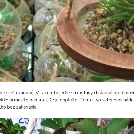
de niečo vhodné. V takomto jedle sú rastliny chránené pred mo
takže si musíte pamätať, že ju doplníte. Tento typ sklenenej nád
lho bez zalievania.