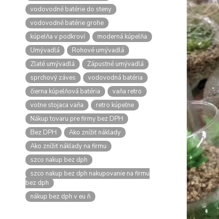
vodovodné batérie do steny
vodovodné batérie grohe
kúpelňa v podkroví
moderná kúpelňa
Umývadlá
Rohové umývadlá
Zlaté umývadlá
Zápustné umývadlá
sprchový záves
vodovodná batéria
čierna kúpelňová batéria
vaňa retro
voľne stojaca vaňa
retro kúpeľne
Nákup tovaru pre firmy bez DPH
Bez DPH
Ako znížiť náklady
Ako znížiť náklady na firmu
szco nakup bez dph
szco nakup bez dph nakupovanie na firmu
bez dph
nákup bez dph v eu ň