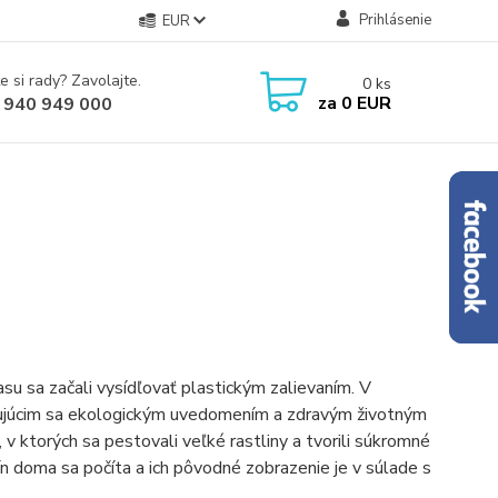
Prihlásenie
EUR
e si rady? Zavolajte.
0
ks
za
0 EUR
 940 949 000
su sa začali vysídľovať plastickým zalievaním. V
yšujúcim sa ekologickým uvedomením a zdravým životným
, v ktorých sa pestovali veľké rastliny a tvorili súkromné
ín doma sa počíta a ich pôvodné zobrazenie je v súlade s