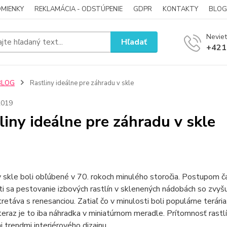
MIENKY
REKLAMÁCIA - ODSTÚPENIE
GDPR
KONTAKTY
BLOG
Neviet
Hľadať
+421
BLOG
Rastliny ideálne pre záhradu v skle
2019
liny ideálne pre záhradu v skle
 skle boli obľúbené v 70. rokoch minulého storočia. Postupom ča
ti sa pestovanie izbových rastlín v sklenených nádobách so zv
retáva s renesanciou. Zatiaľ čo v minulosti boli populárne terária
teraz je to iba náhradka v miniatúrnom meradle. Prítomnosť rastl
i trendmi interiérového dizajnu.