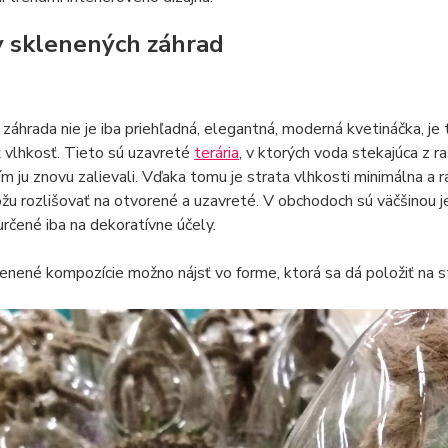
 sklenených záhrad
záhrada nie je iba priehľadná, elegantná, moderná kvetináčka, je
 vlhkosť. Tieto sú uzavreté
terária
, v ktorých voda stekajúca z 
ím ju znovu zalievali. Vďaka tomu je strata vlhkosti minimálna a r
žu rozlišovať na otvorené a uzavreté. V obchodoch sú väčšinou j
určené iba na dekoratívne účely.
enené kompozície možno nájsť vo forme, ktorá sa dá položiť na s