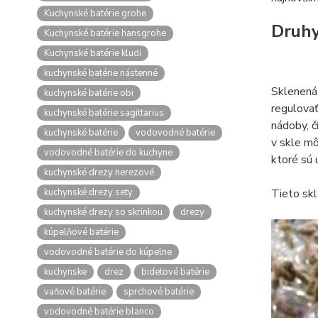
Kuchynské batérie grohe
Druhy
Kuchynské batérie hansgrohe
Kuchynské batérie kludi
kuchynské batérie nástenné
Sklenená 
kuchynské batérie obi
regulovať
kuchynské batérie sagittarius
nádoby, č
kuchynské batérie
vodovodné batérie
v skle mô
vodovodné batérie do kuchyne
ktoré sú 
kuchynské drezy nerezové
kuchynské drezy sety
Tieto skl
kuchynské drezy so skrinkou
drezy
kúpelňové batérie
vodovodné batérie do kúpelne
kuchynske
drez
bidetové batérie
vaňové batérie
sprchové batérie
vodovodné batérie blanco