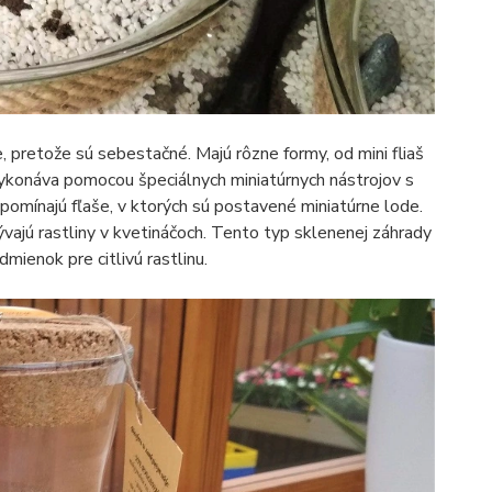
e, pretože sú sebestačné. Majú rôzne formy, od mini fliaš
 vykonáva pomocou špeciálnych miniatúrnych nástrojov s
ipomínajú fľaše, v ktorých sú postavené miniatúrne lode.
ývajú rastliny v kvetináčoch. Tento typ sklenenej záhrady
mienok pre citlivú rastlinu.