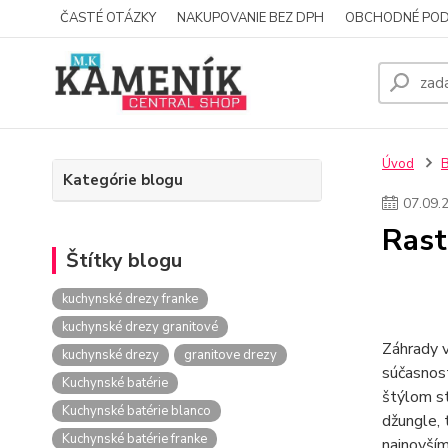
ČASTÉ OTÁZKY
NAKUPOVANIE BEZ DPH
OBCHODNÉ POD
Úvod
Kategórie blogu
07
.
09
.
Rast
Štítky blogu
kuchynské drezy franke
kuchynské drezy granitové
Záhrady v
kuchynské drezy
granitove drezy
súčasnos
Kuchynské batérie
štýlom st
Kuchynské batérie blanco
džungle, 
Kuchynské batérie franke
najnovším