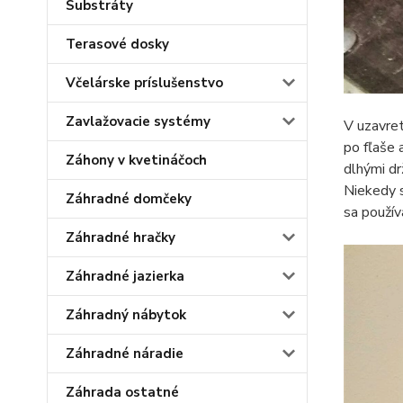
Substráty
Terasové dosky
Včelárske príslušenstvo
Zavlažovacie systémy
V uzavret
po fľaše 
Záhony v kvetináčoch
dlhými dr
Niekedy 
Záhradné domčeky
sa použív
Záhradné hračky
Záhradné jazierka
Záhradný nábytok
Záhradné náradie
Záhrada ostatné