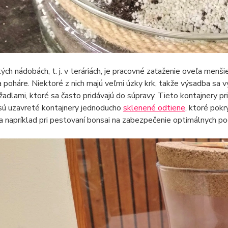
ých nádobách, t. j. v teráriách, je pracovné zaťaženie oveľa menši
a poháre. Niektoré z nich majú veľmi úzky krk, takže výsadba sa
žadlami, ktoré sa často pridávajú do súpravy. Tieto kontajnery pr
sú uzavreté kontajnery jednoducho
sklenené odtiene
, ktoré pokr
a napríklad pri pestovaní bonsai na zabezpečenie optimálnych pod