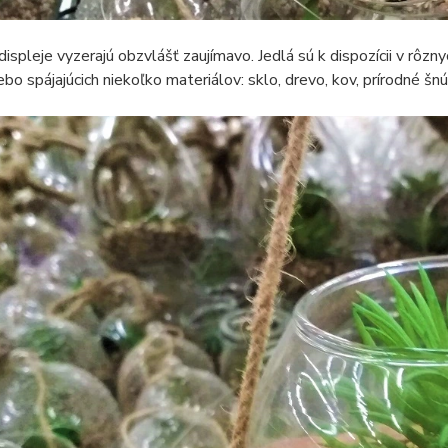
ispleje vyzerajú obzvlášť zaujímavo. Jedlá sú k dispozícii v rôzn
ebo spájajúcich niekoľko materiálov: sklo, drevo, kov, prírodné šnú