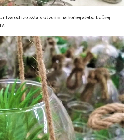
ych tvaroch zo skla s otvormi na hornej alebo bočnej
ry.