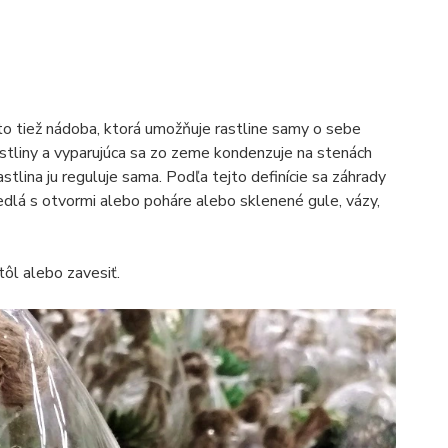
 to tiež nádoba, ktorá umožňuje rastline samy o sebe
rastliny a vyparujúca sa zo zeme kondenzuje na stenách
astlina ju reguluje sama. Podľa tejto definície sa záhrady
edlá s otvormi alebo poháre alebo sklenené gule, vázy,
tôl alebo zavesiť.