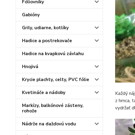
Fóliovníky
Gabióny
Grily, udiarne, kotlíky
Hadice a postrekovače
Hadice na kvapkovú závlahu
Hnojivá
Krycie plachty, celty, PVC fólie
Kvetináče a nádoby
Každý náj
z hrnca, 
Markízy, balkónové zásteny,
vydržať d
rohože
Nádrže na dažďovú vodu