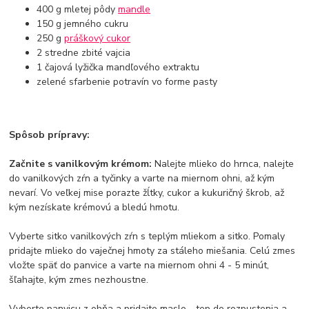
400 g mletej pôdy
mandle
150 g jemného cukru
250 g
práškový cukor
2 stredne zbité vajcia
1 čajová lyžička mandľového extraktu
zelené sfarbenie potravín vo forme pasty
Spôsob prípravy:
Začnite s vanilkovým krémom:
Nalejte mlieko do hrnca, nalejte
do vanilkových zŕn a tyčinky a varte na miernom ohni, až kým
nevarí. Vo veľkej mise porazte žĺtky, cukor a kukuričný škrob, až
kým nezískate krémovú a bledú hmotu.
Vyberte sitko vanilkových zŕn s teplým mliekom a sitko. Pomaly
pridajte mlieko do vaječnej hmoty za stáleho miešania. Celú zmes
vložte späť do panvice a varte na miernom ohni 4 - 5 minút,
šľahajte, kým zmes nezhoustne.
Vyberte panvicu z ohňa a pridajte maslo - tep do rozpustenia a