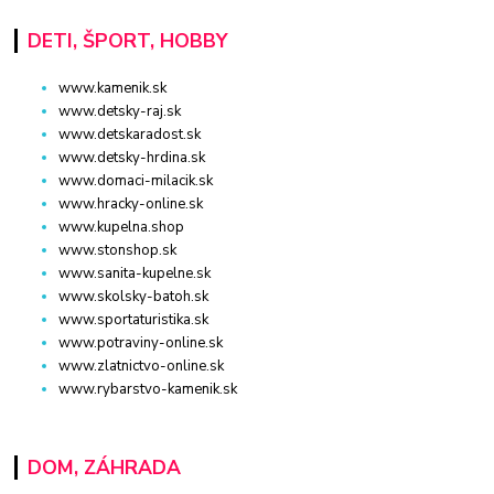
DETI, ŠPORT, HOBBY
www.kamenik.sk
www.detsky-raj.sk
www.detskaradost.sk
www.detsky-hrdina.sk
www.domaci-milacik.sk
www.hracky-online.sk
www.kupelna.shop
www.stonshop.sk
www.sanita-kupelne.sk
www.skolsky-batoh.sk
www.sportaturistika.sk
www.potraviny-online.sk
www.zlatnictvo-online.sk
www.rybarstvo-kamenik.sk
DOM, ZÁHRADA