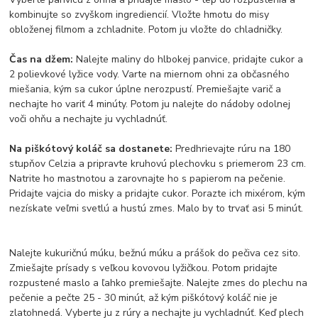
kombinujte so zvyškom ingrediencií. Vložte hmotu do misy
obloženej filmom a zchladnite. Potom ju vložte do chladničky.
Čas na džem:
Nalejte maliny do hlbokej panvice, pridajte cukor a
2 polievkové lyžice vody. Varte na miernom ohni za občasného
miešania, kým sa cukor úplne nerozpustí. Premiešajte varič a
nechajte ho variť 4 minúty. Potom ju nalejte do nádoby odolnej
voči ohňu a nechajte ju vychladnúť.
Na piškótový koláč sa dostanete:
Predhrievajte rúru na 180
stupňov Celzia a pripravte kruhovú plechovku s priemerom 23 cm.
Natrite ho mastnotou a zarovnajte ho s papierom na pečenie.
Pridajte vajcia do misky a pridajte cukor. Porazte ich mixérom, kým
nezískate veľmi svetlú a hustú zmes. Malo by to trvať asi 5 minút.
Nalejte kukuričnú múku, bežnú múku a prášok do pečiva cez sito.
Zmiešajte prísady s veľkou kovovou lyžičkou. Potom pridajte
rozpustené maslo a ľahko premiešajte. Nalejte zmes do plechu na
pečenie a pečte 25 - 30 minút, až kým piškótový koláč nie je
zlatohnedá. Vyberte ju z rúry a nechajte ju vychladnúť. Keď plech