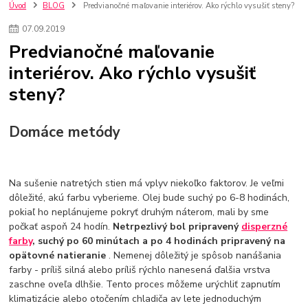
kuchynské batérie sagittarius
kuchynské batérie
vodovodné batérie
Úvod
BLOG
Predvianočné maľovanie interiérov. Ako rýchlo vysušiť steny?
vodovodné batérie do kuchyne
kuchynské drezy nerezové
07
.
09
.
2019
kuchynské drezy sety
kuchynské drezy so skrinkou
drezy
Predvianočné maľovanie
kúpelňové batérie
vodovodné batérie do kúpelne
kuchynske
drez
interiérov. Ako rýchlo vysušiť
bidetové batérie
vaňové batérie
sprchové batérie
vodovodné batérie blanco
vodovodné batérie do steny
steny?
vodovodné batérie grohe
kúpelňa v podkroví
moderná kúpelňa
Umývadlá
Rohové umývadlá
Zlaté umývadlá
Domáce metódy
Zápustné umývadlá
sprchový záves
vodovodná batéria
čierna kúpelňová batéria
vaňa retro
voľne stojaca vaňa
retro kúpeľne
Nákup tovaru pre firmy bez DPH
Bez DPH
Na sušenie natretých stien má vplyv niekoľko faktorov. Je veľmi
Ako znížiť náklady
Ako znížiť náklady na firmu
szco nakup bez dph
dôležité, akú farbu vyberieme. Olej bude suchý po 6-8 hodinách,
szco nakup bez dph nakupovanie na firmu bez dph
nákup bez dph v eu ň
pokiaľ ho neplánujeme pokryť druhým náterom, mali by sme
počkať aspoň 24 hodín.
Netrpezlivý bol pripravený
disperzné
farby
, suchý po 60 minútach a po 4 hodinách pripravený na
opätovné natieranie
. Nemenej dôležitý je spôsob nanášania
farby - príliš silná alebo príliš rýchlo nanesená ďalšia vrstva
zaschne oveľa dlhšie. Tento proces môžeme urýchliť zapnutím
klimatizácie alebo otočením chladiča av lete jednoduchým