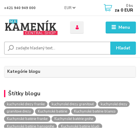
0
ks
EUR
+421 940 949 000
za
0 EUR
Menu
Hľadať
Kategórie blogu
Štítky blogu
kuchynské drezy franke
kuchynské drezy granitové
kuchynské drezy
granitove drezy
Kuchynské batérie
Kuchynské batérie blanco
Kuchynské batérie franke
Kuchynské batérie grohe
Kuchynské batérie hansgrohe
Kuchynské batérie kludi
kuchynské batérie nástenné
kuchynské batérie obi