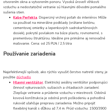
otvorením okna a vytvorením ponoru. Vysoká úroveň vlhkosti
vzduchu a nedostatočné vetranie sú hlavnými dôvodmi pomalého
sušenia stien.
Kabe Perfekta
. Disperzný vrchný poťah do interiérov. Môže
sa používať na minerálne podklady (vrátane betónu,
cementovej omietky a lepenkových sadrokartónových
dosiek), pokryté povlakom na báze plastu, rovnomerné, s
premenlivou štruktúrou. Ideálne pre primárne aj renovačné
maľovanie. Cena: od 25 PLN / 2,5 litra
Používanie zariadenia
Najefektívnejší spôsob, ako rýchlo vysušiť čerstvo natreté steny, je
použitie
dúchadlo
Hlavný ventilátor
. Elektrický axiálny ventilátor podporujúci
činnosť vykurovacích, sušiacich a chladiacich zariadení.
Zlepšuje vetranie a prúdenie vzduchu v miestnosti. Odolná
kovová konštrukcia je odolná proti poškodeniu a pohodlná
rukoväť uľahčuje prepravu zariadenia. Možno pripojiť
flexibilný kanál s dĺžkou až 7,4 m. Prúd vzduchu: 1500/3900