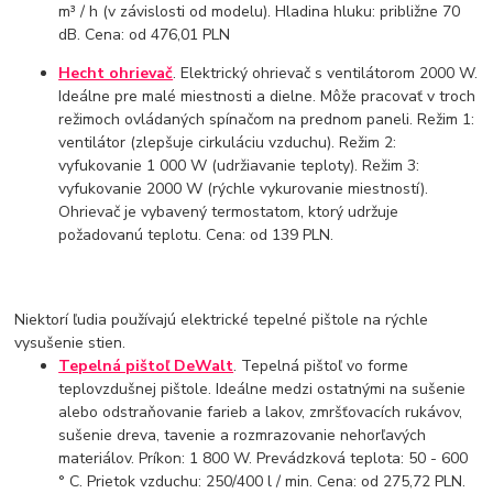
m³ / h (v závislosti od modelu). Hladina hluku: približne 70
dB. Cena: od 476,01 PLN
Hecht ohrievač
. Elektrický ohrievač s ventilátorom 2000 W.
Ideálne pre malé miestnosti a dielne. Môže pracovať v troch
režimoch ovládaných spínačom na prednom paneli. Režim 1:
ventilátor (zlepšuje cirkuláciu vzduchu). Režim 2:
vyfukovanie 1 000 W (udržiavanie teploty). Režim 3:
vyfukovanie 2000 W (rýchle vykurovanie miestností).
Ohrievač je vybavený termostatom, ktorý udržuje
požadovanú teplotu. Cena: od 139 PLN.
Niektorí ľudia používajú elektrické tepelné pištole na rýchle
vysušenie stien.
Tepelná pištoľ DeWalt
. Tepelná pištoľ vo forme
teplovzdušnej pištole. Ideálne medzi ostatnými na sušenie
alebo odstraňovanie farieb a lakov, zmršťovacích rukávov,
sušenie dreva, tavenie a rozmrazovanie nehorľavých
materiálov. Príkon: 1 800 W. Prevádzková teplota: 50 - 600
° C. Prietok vzduchu: 250/400 l / min. Cena: od 275,72 PLN.