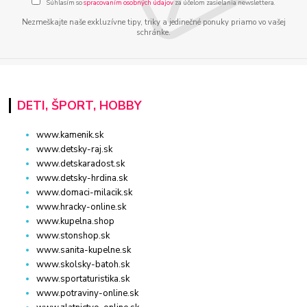
Súhlasím so
spracovaním osobných údajov
za účelom zasielania newslettera.
Nezmeškajte naše exkluzívne tipy, triky a jedinečné ponuky priamo vo vašej
schránke.
DETI, ŠPORT, HOBBY
www.kamenik.sk
www.detsky-raj.sk
www.detskaradost.sk
www.detsky-hrdina.sk
www.domaci-milacik.sk
www.hracky-online.sk
www.kupelna.shop
www.stonshop.sk
www.sanita-kupelne.sk
www.skolsky-batoh.sk
www.sportaturistika.sk
www.potraviny-online.sk