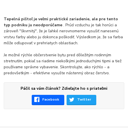
Tepelná pištoľ je veľmi praktické zariadenie, ale pre tento
typ podniku ju neodporúčame
. Prúd vzduchu je tak horúci a
zároveň "škvrnitý", že je ľahké nerovnomerne vysušiť nanesenú
vrstvu farby alebo ju dokonca poškodiť. Výsledkom je, že sa farba
môže odlupovať v prehriatych oblastiach.
Je možné rýchle občerstvenie bytu pred dôležitým rodinným
stretnutím, pokiaľ sa riadime niekoľkými jednoduchými tipmi a tiež
používame správne vybavenie. Skontrolujte, ako rýchlo - a
predovšetkým - efektívne vysušte nástenný obraz čerstvo.
Páčil sa vám článok? Zdieľajte ho s priateľmi
Facebook
Twitter