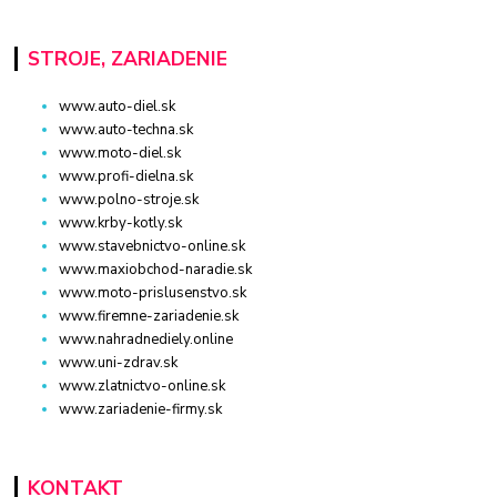
STROJE, ZARIADENIE
www.auto-diel.sk
www.auto-techna.sk
www.moto-diel.sk
www.profi-dielna.sk
www.polno-stroje.sk
www.krby-kotly.sk
www.stavebnictvo-online.sk
www.maxiobchod-naradie.sk
www.moto-prislusenstvo.sk
www.firemne-zariadenie.sk
www.nahradnediely.online
www.uni-zdrav.sk
www.zlatnictvo-online.sk
www.zariadenie-firmy.sk
KONTAKT