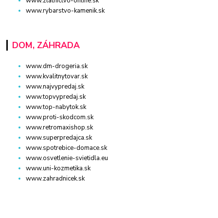
www.zlatnictvo-online.sk
www.rybarstvo-kamenik.sk
DOM, ZÁHRADA
www.dm-drogeria.sk
www.kvalitnytovar.sk
www.najvypredaj.sk
www.topvypredaj.sk
www.top-nabytok.sk
www.proti-skodcom.sk
www.retromaxishop.sk
www.superpredajca.sk
www.spotrebice-domace.sk
www.osvetlenie-svietidla.eu
www.uni-kozmetika.sk
www.zahradnicek.sk