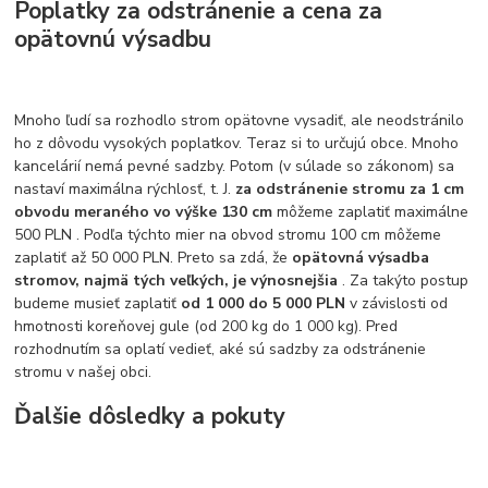
Poplatky za odstránenie a cena za
opätovnú výsadbu
Mnoho ľudí sa rozhodlo strom opätovne vysadiť, ale neodstránilo
ho z dôvodu vysokých poplatkov. Teraz si to určujú obce. Mnoho
kancelárií nemá pevné sadzby. Potom (v súlade so zákonom) sa
nastaví maximálna rýchlosť, t. J.
za odstránenie stromu za 1 cm
obvodu meraného vo výške 130 cm
môžeme zaplatiť maximálne
500 PLN . Podľa týchto mier na obvod stromu 100 cm môžeme
zaplatiť až 50 000 PLN. Preto sa zdá, že
opätovná výsadba
stromov, najmä tých veľkých, je výnosnejšia
. Za takýto postup
budeme musieť zaplatiť
od 1 000 do 5 000 PLN
v závislosti od
hmotnosti koreňovej gule (od 200 kg do 1 000 kg). Pred
rozhodnutím sa oplatí vedieť, aké sú sadzby za odstránenie
stromu v našej obci.
Ďalšie dôsledky a pokuty