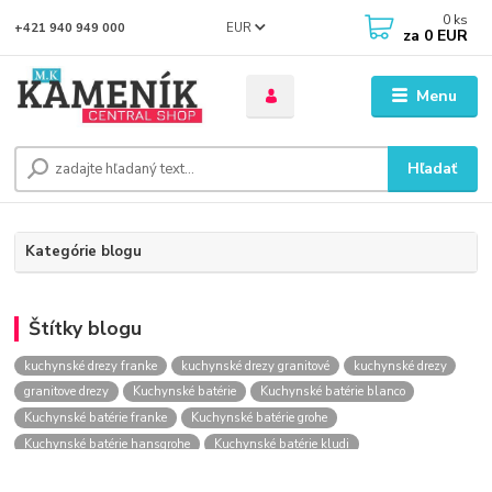
0
ks
EUR
+421 940 949 000
za
0 EUR
Menu
Hľadať
Kategórie blogu
Štítky blogu
kuchynské drezy franke
kuchynské drezy granitové
kuchynské drezy
granitove drezy
Kuchynské batérie
Kuchynské batérie blanco
Kuchynské batérie franke
Kuchynské batérie grohe
Kuchynské batérie hansgrohe
Kuchynské batérie kludi
kuchynské batérie nástenné
kuchynské batérie obi