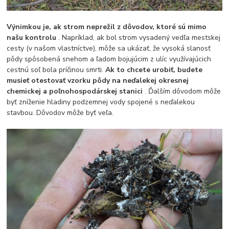
Výnimkou je, ak strom neprežil z dôvodov, ktoré sú mimo
našu kontrolu
. Napríklad, ak bol strom vysadený vedľa mestskej
cesty (v našom vlastníctve), môže sa ukázať, že vysoká slanosť
pôdy spôsobená snehom a ľadom bojujúcim z ulíc využívajúcich
cestnú soľ bola príčinou smrti.
Ak to chcete urobiť, budete
musieť otestovať vzorku pôdy na neďalekej okresnej
chemickej a poľnohospodárskej stanici
. Ďalším dôvodom môže
byť zníženie hladiny podzemnej vody spojené s neďalekou
stavbou. Dôvodov môže byť veľa.