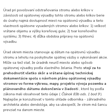
Úrad pri povoľovaní odstraňovania stromu alebo kríkov v
závislosti od opätovnej výsadby tohto stromu alebo kríkov berie
do úvahy najmä dostupnosť miest na opätovnú výsadbu a tieto
vlastnosti opätovne vysadených stromov alebo kríkov: 1) veľkosť
vrátane objemu a výšky koreňovej gule; 2) tvar koreňového
systému; 3) fitnes; 4) dĺžka obdobia prípravy na opätovnú
výsadbu.
Úrad okrem miesta stanovuje aj dátum na opätovnú výsadbu
stromu a lehotu na poskytnutie spätnej väzby o vykonávaní akcie.
Môže sa tiež stať, že úradník neurčí miesto alebo spôsob
opätovnej výsadby podľa vlastného želania. Preto
stojí za to
prehodnotiť všetko skôr a vrátane úplnej technickej
dokumentácie spolu s návrhom plánu opätovnej výsadby
stromov vo forme výkresu, mapy, projektu vývoja pozemku a
plánovaného dátumu dokončenia v žiadosti
, ktoré by podľa
zákona mali obsahovať tieto údaje (
Článok 83b ods. 1 bod 9
).
Najlepšie je konzultovať v tomto ohľade odborníka - záhradného
architekta alebo dendológa, aby sa ubezpečil, že strom má šancu
prevziať na danom mieste.