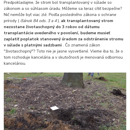
Predpokladajme, že strom bol transplantovaný v súlade so
zákonom a so súhlasom úradu. Môžeme sa teraz cítiť bezpečne?
Nič nemôže byť viac zlé. Podľa posledného zákona o ochrane
prírody (
článok 84 ods. 3 a 4
),
ak transplantovaný strom
nezostane životaschopný do 3 rokov od dátumu
transplantácie uvedeného v povolení, budeme musieť
zaplatiť poplatok stanovený úradom za odstránenie stromu
v súlade s platnými sadzbami
. Čo znamená zákon
"životaschopný"? Toto nie je jasne vysvetlené. Vieme iba to, že o
tom rozhoduje kancelária a v skutočnosti je menovaná odbornou
kanceláriou.