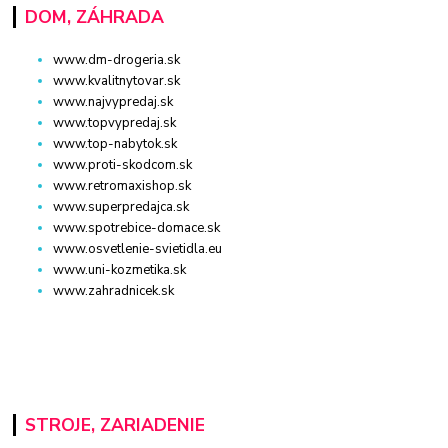
DOM, ZÁHRADA
www.dm-drogeria.sk
www.kvalitnytovar.sk
www.najvypredaj.sk
www.topvypredaj.sk
www.top-nabytok.sk
www.proti-skodcom.sk
www.retromaxishop.sk
www.superpredajca.sk
www.spotrebice-domace.sk
www.osvetlenie-svietidla.eu
www.uni-kozmetika.sk
www.zahradnicek.sk
STROJE, ZARIADENIE