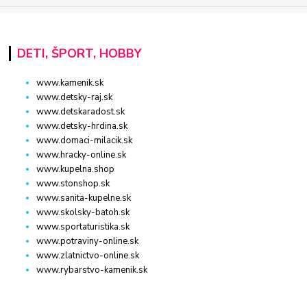
DETI, ŠPORT, HOBBY
www.kamenik.sk
www.detsky-raj.sk
www.detskaradost.sk
www.detsky-hrdina.sk
www.domaci-milacik.sk
www.hracky-online.sk
www.kupelna.shop
www.stonshop.sk
www.sanita-kupelne.sk
www.skolsky-batoh.sk
www.sportaturistika.sk
www.potraviny-online.sk
www.zlatnictvo-online.sk
www.rybarstvo-kamenik.sk