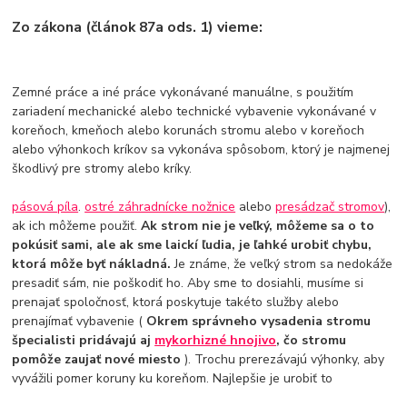
Zo zákona (článok 87a ods. 1) vieme:
Zemné práce a iné práce vykonávané manuálne, s použitím
zariadení mechanické alebo technické vybavenie vykonávané v
koreňoch, kmeňoch alebo korunách stromu alebo v koreňoch
alebo výhonkoch kríkov sa vykonáva spôsobom, ktorý je najmenej
škodlivý pre stromy alebo kríky.
pásová píla
.
ostré záhradnícke nožnice
alebo
presádzač stromov
),
ak ich môžeme použiť.
Ak strom nie je veľký, môžeme sa o to
pokúsiť sami, ale ak sme laickí ľudia, je ľahké urobiť chybu,
ktorá môže byť nákladná.
Je známe, že veľký strom sa nedokáže
presadiť sám, nie poškodiť ho. Aby sme to dosiahli, musíme si
prenajať spoločnosť, ktorá poskytuje takéto služby alebo
prenajímať vybavenie (
Okrem správneho vysadenia stromu
špecialisti pridávajú aj
mykorhizné hnojivo
, čo stromu
pomôže zaujať nové miesto
). Trochu prerezávajú výhonky, aby
vyvážili pomer koruny ku koreňom. Najlepšie je urobiť to