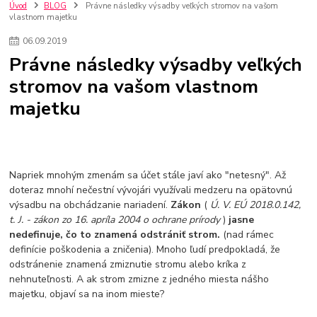
kuchynské batérie sagittarius
kuchynské batérie
vodovodné batérie
Úvod
BLOG
Právne následky výsadby veľkých stromov na vašom
vlastnom majetku
vodovodné batérie do kuchyne
kuchynské drezy nerezové
kuchynské drezy sety
kuchynské drezy so skrinkou
drezy
06
.
09
.
2019
kúpelňové batérie
vodovodné batérie do kúpelne
kuchynske
drez
Právne následky výsadby veľkých
bidetové batérie
vaňové batérie
sprchové batérie
stromov na vašom vlastnom
vodovodné batérie blanco
vodovodné batérie do steny
majetku
vodovodné batérie grohe
kúpelňa v podkroví
moderná kúpelňa
Umývadlá
Rohové umývadlá
Zlaté umývadlá
Zápustné umývadlá
sprchový záves
vodovodná batéria
čierna kúpelňová batéria
vaňa retro
voľne stojaca vaňa
retro kúpeľne
Nákup tovaru pre firmy bez DPH
Bez DPH
Napriek mnohým zmenám sa účet stále javí ako "netesný". Až
Ako znížiť náklady
Ako znížiť náklady na firmu
szco nakup bez dph
doteraz mnohí nečestní vývojári využívali medzeru na opätovnú
výsadbu na obchádzanie nariadení.
Zákon
(
Ú. V. EÚ 2018.0.142,
szco nakup bez dph nakupovanie na firmu bez dph
nákup bez dph v eu ň
t. J. - zákon zo 16. apríla 2004 o ochrane prírody
)
jasne
nedefinuje, čo to znamená odstrániť strom.
(nad rámec
definície poškodenia a zničenia). Mnoho ľudí predpokladá, že
odstránenie znamená zmiznutie stromu alebo kríka z
nehnuteľnosti. A ak strom zmizne z jedného miesta nášho
majetku, objaví sa na inom mieste?