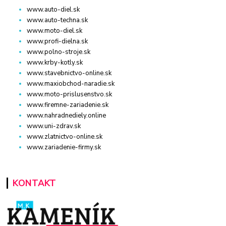
www.auto-diel.sk
www.auto-techna.sk
www.moto-diel.sk
www.profi-dielna.sk
www.polno-stroje.sk
www.krby-kotly.sk
www.stavebnictvo-online.sk
www.maxiobchod-naradie.sk
www.moto-prislusenstvo.sk
www.firemne-zariadenie.sk
www.nahradnediely.online
www.uni-zdrav.sk
www.zlatnictvo-online.sk
www.zariadenie-firmy.sk
KONTAKT