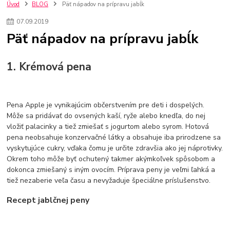
kuchynské batérie sagittarius
kuchynské batérie
vodovodné batérie
Úvod
BLOG
Päť nápadov na prípravu jabĺk
vodovodné batérie do kuchyne
kuchynské drezy nerezové
07
.
09
.
2019
kuchynské drezy sety
kuchynské drezy so skrinkou
drezy
Päť nápadov na prípravu jabĺk
kúpelňové batérie
vodovodné batérie do kúpelne
kuchynske
drez
bidetové batérie
vaňové batérie
sprchové batérie
vodovodné batérie blanco
vodovodné batérie do steny
1. Krémová pena
vodovodné batérie grohe
kúpelňa v podkroví
moderná kúpelňa
Umývadlá
Rohové umývadlá
Zlaté umývadlá
Zápustné umývadlá
sprchový záves
vodovodná batéria
Pena Apple je vynikajúcim občerstvením pre deti i dospelých.
čierna kúpelňová batéria
vaňa retro
voľne stojaca vaňa
Môže sa pridávať do ovsených kaší, ryže alebo knedľa, do nej
retro kúpeľne
Nákup tovaru pre firmy bez DPH
Bez DPH
vložiť palacinky a tiež zmiešať s jogurtom alebo syrom. Hotová
pena neobsahuje konzervačné látky a obsahuje iba prirodzene sa
Ako znížiť náklady
Ako znížiť náklady na firmu
szco nakup bez dph
vyskytujúce cukry, vďaka čomu je určite zdravšia ako jej náprotivky.
szco nakup bez dph nakupovanie na firmu bez dph
nákup bez dph v eu ň
Okrem toho môže byť ochutený takmer akýmkoľvek spôsobom a
dokonca zmiešaný s iným ovocím. Príprava peny je veľmi ľahká a
tiež nezaberie veľa času a nevyžaduje špeciálne príslušenstvo.
Recept jablčnej peny