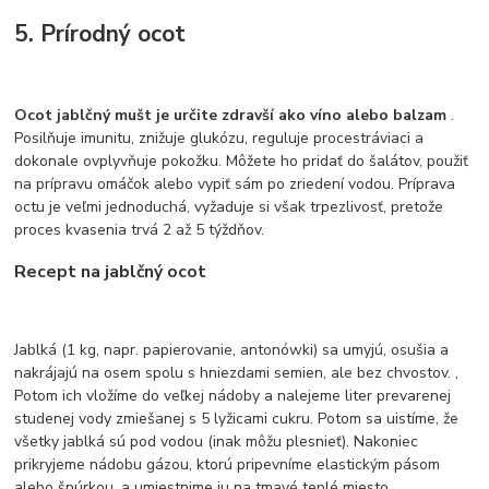
5. Prírodný ocot
Ocot jablčný mušt je určite zdravší ako víno alebo balzam
.
Posilňuje imunitu, znižuje glukózu, reguluje procestráviaci a
dokonale ovplyvňuje pokožku. Môžete ho pridať do šalátov, použiť
na prípravu omáčok alebo vypiť sám po zriedení vodou. Príprava
octu je veľmi jednoduchá, vyžaduje si však trpezlivosť, pretože
proces kvasenia trvá 2 až 5 týždňov.
Recept na jablčný ocot
Jablká (1 kg, napr. papierovanie, antonówki) sa umyjú, osušia a
nakrájajú na osem spolu s hniezdami semien, ale bez chvostov. ,
Potom ich vložíme do veľkej nádoby a nalejeme liter prevarenej
studenej vody zmiešanej s 5 lyžicami cukru. Potom sa uistíme, že
všetky jablká sú pod vodou (inak môžu plesnieť). Nakoniec
prikryjeme nádobu gázou, ktorú pripevníme elastickým pásom
alebo šnúrkou, a umiestnime ju na tmavé teplé miesto,