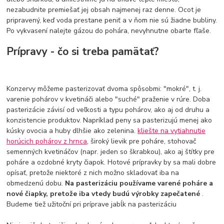
nezabudnite premiešať jej obsah najmenej raz denne. Ocot je
pripravený, keď voda prestane peniť a v ňom nie sú žiadne bubliny.
Po vykvasení nalejte gázou do pohára, nevyhnutne obarte fľaše.
Prípravy - čo si treba pamätať?
Konzervy môžeme pasterizovať dvoma spôsobmi: "mokré", t. j.
varenie pohárov v kvetináči alebo "suché" praženie v rúre. Doba
pasterizácie závisí od veľkosti a typu pohárov, ako aj od druhu a
konzistencie produktov. Napríklad peny sa pasterizujú menej ako
kúsky ovocia a huby dlhšie ako zelenina.
kliešte na vytiahnutie
horúcich pohárov z hrnca
, široký lievik pre poháre, stohovač
semenných kvetináčov (napr. jeden so škrabkou), ako aj štítky pre
poháre a ozdobné kryty čiapok. Hotové prípravky by sa mali dobre
opísať, pretože niektoré z nich možno skladovať iba na
obmedzenú dobu.
Na pasterizáciu používame varené poháre a
nové čiapky, pretože iba vtedy budú výrobky zapečatené
.
Budeme tiež užitoční pri príprave jabĺk na pasterizáciu