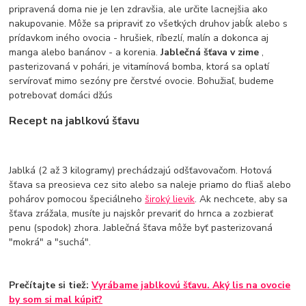
pripravená doma nie je len zdravšia, ale určite lacnejšia ako
nakupovanie. Môže sa pripraviť zo všetkých druhov jabĺk alebo s
prídavkom iného ovocia - hrušiek, ríbezlí, malín a dokonca aj
manga alebo banánov - a korenia.
Jablečná šťava v zime
,
pasterizovaná v pohári, je vitamínová bomba, ktorá sa oplatí
servírovať mimo sezóny pre čerstvé ovocie. Bohužiaľ, budeme
potrebovať domáci džús
Recept na jablkovú šťavu
Jablká (2 až 3 kilogramy) prechádzajú odšťavovačom. Hotová
šťava sa preosieva cez sito alebo sa naleje priamo do fliaš alebo
pohárov pomocou špeciálneho
široký lievik
. Ak nechcete, aby sa
šťava zrážala, musíte ju najskôr prevariť do hrnca a zozbierať
penu (spodok) zhora. Jablečná šťava môže byť pasterizovaná
"mokrá" a "suchá".
Prečítajte si tiež:
Vyrábame jablkovú šťavu. Aký lis na ovocie
by som si mal kúpiť?