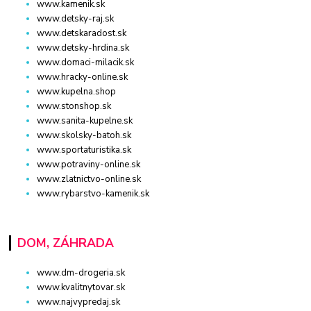
www.kamenik.sk
www.detsky-raj.sk
www.detskaradost.sk
www.detsky-hrdina.sk
www.domaci-milacik.sk
www.hracky-online.sk
www.kupelna.shop
www.stonshop.sk
www.sanita-kupelne.sk
www.skolsky-batoh.sk
www.sportaturistika.sk
www.potraviny-online.sk
www.zlatnictvo-online.sk
www.rybarstvo-kamenik.sk
DOM, ZÁHRADA
www.dm-drogeria.sk
www.kvalitnytovar.sk
www.najvypredaj.sk