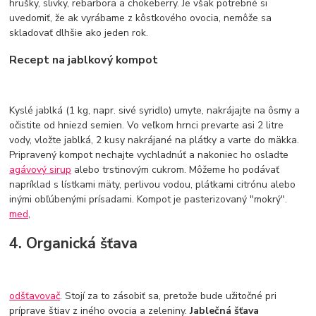
hrušky, slivky, rebarbora a chokeberry. Je však potrebné si
uvedomiť, že ak vyrábame z kôstkového ovocia, nemôže sa
skladovať dlhšie ako jeden rok.
Recept na jablkový kompot
Kyslé jablká (1 kg, napr. sivé syridlo) umyte, nakrájajte na ôsmy a
očistite od hniezd semien. Vo veľkom hrnci prevarte asi 2 litre
vody, vložte jablká, 2 kusy nakrájané na plátky a varte do mäkka.
Pripravený kompot nechajte vychladnúť a nakoniec ho osladte
agávový sirup
alebo trstinovým cukrom. Môžeme ho podávať
napríklad s lístkami mäty, perlivou vodou, plátkami citrónu alebo
inými obľúbenými prísadami. Kompot je pasterizovaný "mokrý".
med
,
4. Organická šťava
odšťavovač
. Stojí za to zásobiť sa, pretože bude užitočné pri
príprave štiav z iného ovocia a zeleniny.
Jablečná šťava