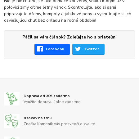
Nie je nič chutnejšie ako domáce konzervy, vďaka ktorým už v
polovici zimy cítime letný vánok. Skontrolujte, ako si sami
pripravujete džemy, kompoty a jablkové peny a vychutnajte si ich
osviežujúcu chuť bez ohľadu na ročné obdobie!
Páčil sa vám článok? Zdieľajte ho s priateľmi
Facebook
Twitter
Doprava od 30€ zadarmo
Využite dopravu úplne zadarmo
8 rokov na trhu
Značka Kameník Vás presvedčí o kvalite