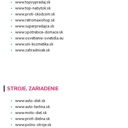
www.topvypredaj.sk
www.top-nabytok.sk
www.proti-skodcom.sk
www.retromaxishop.sk
www.superpredajca.sk
www.spotrebice-domace.sk
www.osvetlenie-svietidla.eu
www.uni-kozmetika.sk
www.zahradnicek.sk
STROJE, ZARIADENIE
www.auto-diel.sk
www.auto-techna.sk
www.moto-diel.sk
www.profi-dielna.sk
www.polno-stroje.sk