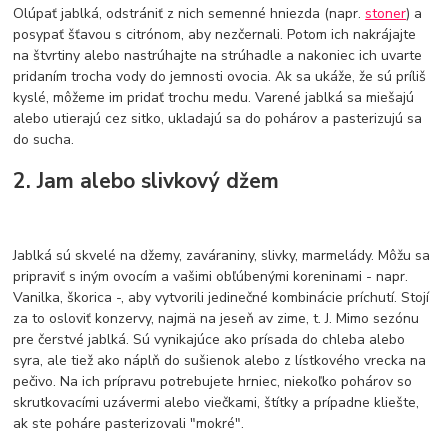
Olúpať jablká, odstrániť z nich semenné hniezda (napr.
stoner
) a
posypať šťavou s citrónom, aby nezčernali. Potom ich nakrájajte
na štvrtiny alebo nastrúhajte na strúhadle a nakoniec ich uvarte
pridaním trocha vody do jemnosti ovocia. Ak sa ukáže, že sú príliš
kyslé, môžeme im pridať trochu medu. Varené jablká sa miešajú
alebo utierajú cez sitko, ukladajú sa do pohárov a pasterizujú sa
do sucha.
2. Jam alebo slivkový džem
Jablká sú skvelé na džemy, zaváraniny, slivky, marmelády. Môžu sa
pripraviť s iným ovocím a vašimi obľúbenými koreninami - napr.
Vanilka, škorica -, aby vytvorili jedinečné kombinácie príchutí. Stojí
za to osloviť konzervy, najmä na jeseň av zime, t. J. Mimo sezónu
pre čerstvé jablká. Sú vynikajúce ako prísada do chleba alebo
syra, ale tiež ako náplň do sušienok alebo z lístkového vrecka na
pečivo. Na ich prípravu potrebujete hrniec, niekoľko pohárov so
skrutkovacími uzávermi alebo viečkami, štítky a prípadne kliešte,
ak ste poháre pasterizovali "mokré".