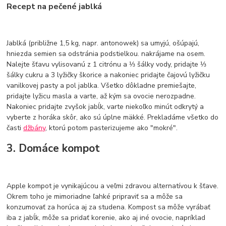
Recept na pečené jablká
Jablká (približne 1,5 kg, napr. antonowek) sa umyjú, ošúpajú,
hniezda semien sa odstránia podstielkou. nakrájame na osem.
Nalejte šťavu vylisovanú z 1 citrónu a ⅓ šálky vody, pridajte ⅓
šálky cukru a 3 lyžičky škorice a nakoniec pridajte čajovú lyžičku
vanilkovej pasty a pol jablka. Všetko dôkladne premiešajte,
pridajte lyžicu masla a varte, až kým sa ovocie nerozpadne.
Nakoniec pridajte zvyšok jabĺk, varte niekoľko minút odkrytý a
vyberte z horáka skôr, ako sú úplne mäkké. Prekladáme všetko do
časti
džbány
, ktorú potom pasterizujeme ako "mokré".
3. Domáce kompot
Apple kompot je vynikajúcou a veľmi zdravou alternatívou k šťave.
Okrem toho je mimoriadne ľahké pripraviť sa a môže sa
konzumovať za horúca aj za studena. Kompost sa môže vyrábať
iba z jabĺk, môže sa pridať korenie, ako aj iné ovocie, napríklad