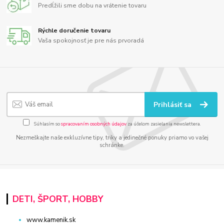
Predĺžili sme dobu na vrátenie tovaru
Rýchle doručenie tovaru
Vaša spokojnosť je pre nás prvoradá
Prihlásiť sa
Súhlasím so
spracovaním osobných údajov
za účelom zasielania newslettera.
Nezmeškajte naše exkluzívne tipy, triky a jedinečné ponuky priamo vo vašej
schránke.
DETI, ŠPORT, HOBBY
www.kamenik.sk