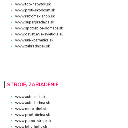
www.top-nabytok.sk
www.proti-skodcom.sk
www.retromaxishop.sk
www.superpredajca.sk
www.spotrebice-domace.sk
www.osvetlenie-svietidla.eu
www.uni-kozmetika.sk
www.zahradnicek.sk
STROJE, ZARIADENIE
www.auto-diel.sk
www.auto-techna.sk
www.moto-diel.sk
www.profi-dielna.sk
www.polno-stroje.sk
www.krby-kotly.sk