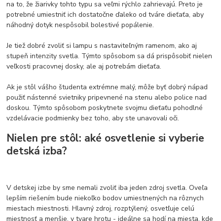
na to, že žiarivky tohto typu sa veľmi rýchlo zahrievajú. Preto je
potrebné umiestniť ich dostatočne ďaleko od tváre dieťaťa, aby
náhodný dotyk nespôsobil bolestivé popálenie.
Je tiež dobré zvoliť si lampu s nastaviteľným ramenom, ako aj
stupeň intenzity svetla. Týmto spôsobom sa dá prispôsobiť nielen
veľkosti pracovnej dosky, ale aj potrebám dieťaťa.
Ak je stôl vášho študenta extrémne malý, môže byť dobrý nápad
použiť nástenné svietniky pripevnené na stenu alebo police nad
doskou. Týmto spôsobom poskytnete svojmu dieťaťu pohodlné
vzdelávacie podmienky bez toho, aby ste unavovali oči.
Nielen pre stôl: aké osvetlenie si vyberie
detská izba?
V detskej izbe by sme nemali zvoliť iba jeden zdroj svetla. Oveľa
lepším riešením bude niekoľko bodov umiestnených na rôznych
miestach miestnosti. Hlavný zdroj, rozptýlený, osvetľuje celú
miestnosť a menšie, v tvare hrotu - ideálne sa hodí na miesta, kde