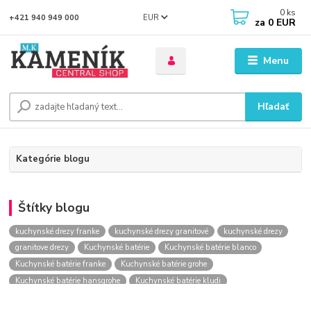
0
ks
EUR
+421 940 949 000
za
0 EUR
Menu
Hľadať
Kategórie blogu
Štítky blogu
kuchynské drezy franke
kuchynské drezy granitové
kuchynské drezy
granitove drezy
Kuchynské batérie
Kuchynské batérie blanco
Kuchynské batérie franke
Kuchynské batérie grohe
Kuchynské batérie hansgrohe
Kuchynské batérie kludi
kuchynské batérie nástenné
kuchynské batérie obi