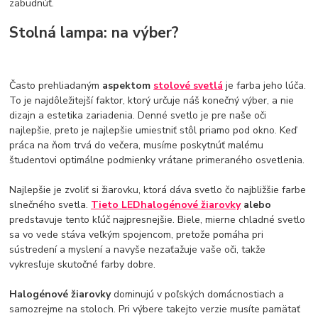
zabudnúť.
Stolná lampa: na výber?
Často prehliadaným
aspektom
stolové svetlá
je farba jeho lúča.
To je najdôležitejší faktor, ktorý určuje náš konečný výber, a nie
dizajn a estetika zariadenia. Denné svetlo je pre naše oči
najlepšie, preto je najlepšie umiestniť stôl priamo pod okno. Keď
práca na ňom trvá do večera, musíme poskytnúť malému
študentovi optimálne podmienky vrátane primeraného osvetlenia.
Najlepšie je zvoliť si žiarovku, ktorá dáva svetlo čo najbližšie farbe
slnečného svetla.
Tieto LED
halogénové žiarovky
alebo
predstavuje tento kľúč najpresnejšie. Biele, mierne chladné svetlo
sa vo vede stáva veľkým spojencom, pretože pomáha pri
sústredení a myslení a navyše nezaťažuje vaše oči, takže
vykresľuje skutočné farby dobre.
Halogénové žiarovky
dominujú v poľských domácnostiach a
samozrejme na stoloch. Pri výbere takejto verzie musíte pamätať