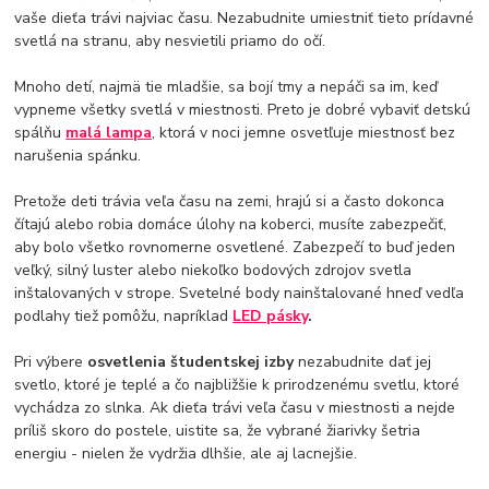
vaše dieťa trávi najviac času. Nezabudnite umiestniť tieto prídavné
svetlá na stranu, aby nesvietili priamo do očí.
Mnoho detí, najmä tie mladšie, sa bojí tmy a nepáči sa im, keď
vypneme všetky svetlá v miestnosti. Preto je dobré vybaviť detskú
spálňu
malá lampa
, ktorá v noci jemne osvetľuje miestnosť bez
narušenia spánku.
Pretože deti trávia veľa času na zemi, hrajú si a často dokonca
čítajú alebo robia domáce úlohy na koberci, musíte zabezpečiť,
aby bolo všetko rovnomerne osvetlené. Zabezpečí to buď jeden
veľký, silný luster alebo niekoľko bodových zdrojov svetla
inštalovaných v strope. Svetelné body nainštalované hneď vedľa
podlahy tiež pomôžu, napríklad
LED pásky
.
Pri výbere
osvetlenia študentskej izby
nezabudnite dať jej
svetlo, ktoré je teplé a čo najbližšie k prirodzenému svetlu, ktoré
vychádza zo slnka. Ak dieťa trávi veľa času v miestnosti a nejde
príliš skoro do postele, uistite sa, že vybrané žiarivky šetria
energiu - nielen že vydržia dlhšie, ale aj lacnejšie.