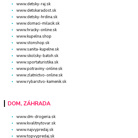
www.detsky-raj.sk
www.detskaradost.sk
www.detsky-hrdina.sk
www.domaci-milacik.sk
www.hracky-online.sk
www.kupelna.shop
www.stonshop.sk
www.sanita-kupelne.sk
www.skolsky-batoh.sk
www.sportaturistika.sk
www.potraviny-online.sk
www.zlatnictvo-online.sk
www.rybarstvo-kamenik.sk
DOM, ZÁHRADA
www.dm-drogeria.sk
www.kvalitnytovar.sk
www.najvypredaj.sk
www.topvypredaj.sk