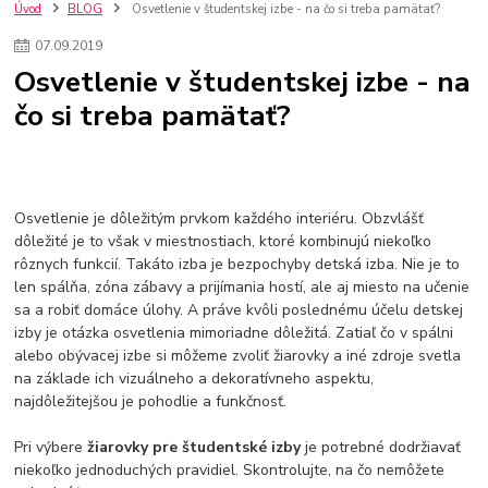
kuchynské batérie sagittarius
kuchynské batérie
vodovodné batérie
Úvod
BLOG
Osvetlenie v študentskej izbe - na čo si treba pamätať?
vodovodné batérie do kuchyne
kuchynské drezy nerezové
07
.
09
.
2019
kuchynské drezy sety
kuchynské drezy so skrinkou
drezy
Osvetlenie v študentskej izbe - na
kúpelňové batérie
vodovodné batérie do kúpelne
kuchynske
drez
čo si treba pamätať?
bidetové batérie
vaňové batérie
sprchové batérie
vodovodné batérie blanco
vodovodné batérie do steny
vodovodné batérie grohe
kúpelňa v podkroví
moderná kúpelňa
Umývadlá
Rohové umývadlá
Zlaté umývadlá
Zápustné umývadlá
sprchový záves
vodovodná batéria
Osvetlenie je dôležitým prvkom každého interiéru. Obzvlášť
čierna kúpelňová batéria
vaňa retro
voľne stojaca vaňa
dôležité je to však v miestnostiach, ktoré kombinujú niekoľko
rôznych funkcií. Takáto izba je bezpochyby detská izba. Nie je to
retro kúpeľne
Nákup tovaru pre firmy bez DPH
Bez DPH
len spálňa, zóna zábavy a prijímania hostí, ale aj miesto na učenie
Ako znížiť náklady
Ako znížiť náklady na firmu
szco nakup bez dph
sa a robiť domáce úlohy. A práve kvôli poslednému účelu detskej
szco nakup bez dph nakupovanie na firmu bez dph
nákup bez dph v eu ň
izby je otázka osvetlenia mimoriadne dôležitá. Zatiaľ čo v spálni
alebo obývacej izbe si môžeme zvoliť žiarovky a iné zdroje svetla
na základe ich vizuálneho a dekoratívneho aspektu,
najdôležitejšou je pohodlie a funkčnosť.
Pri výbere
žiarovky pre študentské izby
je potrebné dodržiavať
niekoľko jednoduchých pravidiel. Skontrolujte, na čo nemôžete