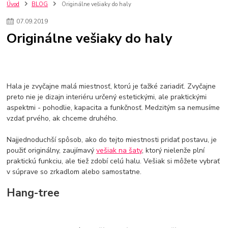
kuchynské batérie sagittarius
kuchynské batérie
vodovodné batérie
Úvod
BLOG
Originálne vešiaky do haly
vodovodné batérie do kuchyne
kuchynské drezy nerezové
07
.
09
.
2019
kuchynské drezy sety
kuchynské drezy so skrinkou
drezy
Originálne vešiaky do haly
kúpelňové batérie
vodovodné batérie do kúpelne
kuchynske
drez
bidetové batérie
vaňové batérie
sprchové batérie
vodovodné batérie blanco
vodovodné batérie do steny
vodovodné batérie grohe
kúpelňa v podkroví
moderná kúpelňa
Hala je zvyčajne malá miestnosť, ktorú je ťažké zariadiť. Zvyčajne
Umývadlá
Rohové umývadlá
Zlaté umývadlá
preto nie je dizajn interiéru určený estetickými, ale praktickými
Zápustné umývadlá
sprchový záves
vodovodná batéria
aspektmi - pohodlie, kapacita a funkčnosť. Medzitým sa nemusíme
čierna kúpelňová batéria
vaňa retro
voľne stojaca vaňa
vzdať prvého, ak chceme druhého.
retro kúpeľne
Nákup tovaru pre firmy bez DPH
Bez DPH
Ako znížiť náklady
Ako znížiť náklady na firmu
szco nakup bez dph
Najjednoduchší spôsob, ako do tejto miestnosti pridať postavu, je
szco nakup bez dph nakupovanie na firmu bez dph
nákup bez dph v eu ň
použiť originálny, zaujímavý
vešiak na šaty
, ktorý nielenže plní
praktickú funkciu, ale tiež zdobí celú halu. Vešiak si môžete vybrať
v súprave so zrkadlom alebo samostatne.
Hang-tree