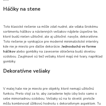
Háčiky na stene
Toto klasické riešenie sa môže zdať nudné, ale vďaka širokému
sortimentu háčikov a nástenných vešiakov nájdete úspešne tie,
ktoré budú nielen užitočné, ale aj užitočné. navyše, dekoratívne.
Toto riešenie je vynikajúce pre moderné minimalistické interiéry,
kde nie je miesto pre ďalšie dekorácie.
Jednoduchá vo forme
háčikov
alebo gombíky na zavesenie oblečenia budú skvelou
ozdobou. Zaujímavé sú tiež vešiaky, ktoré majú iné tvary, napríklad
gombíky.
Dekoratívne vešiaky
V malej hale nie je miesto pre objekty, ktoré nemajú užitočnú
funkciu. Preto stojí za to, aby zariadenie tejto izby bolo samo o
sebe mimoriadnou ozdobou. Vešiaky sú na to skvelé, pretože
môžu kombinovať úžitkovú hodnotu s dekoratívnym aspektom. Tu