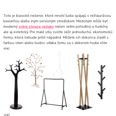
Toto je klasické riešenie, ktoré mnohí ľudia spájajú s reštauráciou,
kaviarňou alebo iným servisným strediskom. Medzitým môže byť
moderný
voľne stojace vešiaky
nielen veľmi pohodlný a funkčný,
ale aj estetický. Pre malé izby zvoľte skôr jednoduchú, ekonomickú
formu, ktorá nebude príliš nápadná. Môžete ich dokonca zladiť s
farbou stien alebo budov, vďaka čomu sa s dekorom hodia ešte
viac.
200