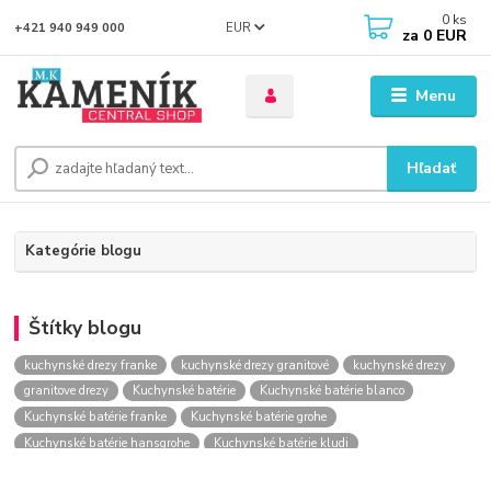
0
ks
EUR
+421 940 949 000
za
0 EUR
Menu
Hľadať
Kategórie blogu
Štítky blogu
kuchynské drezy franke
kuchynské drezy granitové
kuchynské drezy
granitove drezy
Kuchynské batérie
Kuchynské batérie blanco
Kuchynské batérie franke
Kuchynské batérie grohe
Kuchynské batérie hansgrohe
Kuchynské batérie kludi
kuchynské batérie nástenné
kuchynské batérie obi