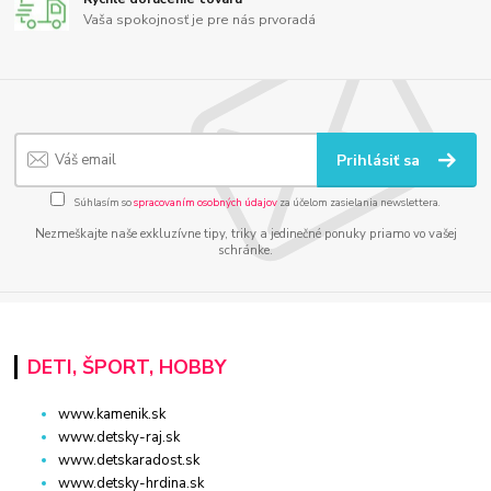
Vaša spokojnosť je pre nás prvoradá
Prihlásiť sa
Súhlasím so
spracovaním osobných údajov
za účelom zasielania newslettera.
Nezmeškajte naše exkluzívne tipy, triky a jedinečné ponuky priamo vo vašej
schránke.
DETI, ŠPORT, HOBBY
www.kamenik.sk
www.detsky-raj.sk
www.detskaradost.sk
www.detsky-hrdina.sk