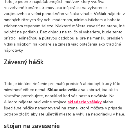
Toto je jeden z najobľúbenejších motívov, ktorý využíva
rozvetvené konáre stromov ako inšpiráciu na vytvorenie
zaujímavého a veľmi pohodlného vešiaka v hale.
Vešiak
nájdete v
mnohých rôznych štýloch, modernom, minimalistickom a bohato
zdobenom tepanom železe. Niektoré môžete zavesiť na stenu, iné
položiť na podlahu. Bez ohľadu na to, čo si vyberiete, bude tento
prístroj jedinečnou a pútavou ozdobou aj pre najmenšiu predsieň.
Vďaka háčikom na konáre sa zmestí viac oblečenia ako tradičné
náprotivky.
Závesný háčik
Toto je ideálne riešenie pre malú predsieň alebo byt, ktorý túto
miestnosť vôbec nemá.
Skladacie vešiak
sa zobrazí, iba ak to
skutočne potrebujete, napríklad keď vás hostia navštívia. Na
Allegro nájdete buď voľne stojace
skladacie vešiaky
alebo
špeciálne háčiky namontované na stene, ktoré môžete v prípade
potreby zložiť, aby ste ušetrili miesto a vyhli sa neporiadku v hale.
stojan na zavesenie