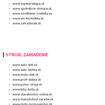
www.superpredajca.sk
www.spotrebice-domace.sk
www.osvetlenie-svietidla.eu
www.uni-kozmetika.sk
www.zahradnicek.sk
STROJE, ZARIADENIE
www.auto-diel.sk
www.auto-techna.sk
www.moto-diel.sk
www.profi-dielna.sk
www.polno-stroje.sk
www.krby-kotly.sk
www.stavebnictvo-online.sk
www.maxiobchod-naradie.sk
www.moto-prislusenstvo.sk