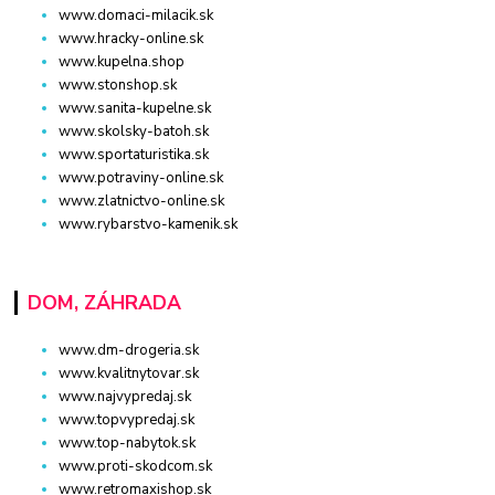
www.domaci-milacik.sk
www.hracky-online.sk
www.kupelna.shop
www.stonshop.sk
www.sanita-kupelne.sk
www.skolsky-batoh.sk
www.sportaturistika.sk
www.potraviny-online.sk
www.zlatnictvo-online.sk
www.rybarstvo-kamenik.sk
DOM, ZÁHRADA
www.dm-drogeria.sk
www.kvalitnytovar.sk
www.najvypredaj.sk
www.topvypredaj.sk
www.top-nabytok.sk
www.proti-skodcom.sk
www.retromaxishop.sk