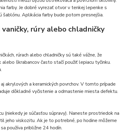
dialenosti medzi dýzou ostrekovača a povrchom skloviny.
a farby. Je dobré vyrezať otvor v tenkej lepenke s
ú šablónu. Aplikácia farby bude potom presnejšia.
vaničky, rúry alebo chladničky
čkách, rúrach alebo chladničky sú také vážne, že
alebo škrabancov často stačí použiť lepiacu tyčinku.
.
 aj akrylových a keramických povrchov. V tomto prípade
aduje dôkladné vyčistenie a odmastenie miesta defektu.
cu (niekedy je súčasťou súpravy). Naneste prostriedok na
atil jeho viskozitu. Ak je to potrebné, po hodine môžeme
sa používa približne 24 hodín.