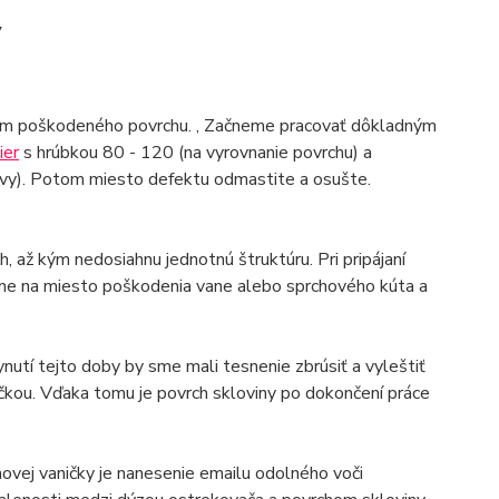
y
ním poškodeného povrchu. , Začneme pracovať dôkladným
ier
s hrúbkou 80 - 120 (na vyrovnanie povrchu) a
tvy). Potom miesto defektu odmastite a osušte.
, až kým nedosiahnu jednotnú štruktúru. Pri pripájaní
me na miesto poškodenia vane alebo sprchového kúta a
nutí tejto doby by sme mali tesnenie zbrúsiť a vyleštiť
čkou. Vďaka tomu je povrch skloviny po dokončení práce
ovej vaničky je nanesenie emailu odolného voči