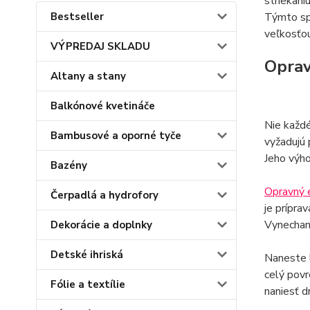
striekani
Bestseller
Týmto spô
veľkosťou
VÝPREDAJ SKLADU
Oprav
Altany a stany
Balkónové kvetináče
Nie každé
Bambusové a oporné tyče
vyžadujú 
Jeho výho
Bazény
Opravný 
Čerpadlá a hydrofory
je prípra
Vynechaní
Dekorácie a doplnky
Detské ihriská
Naneste l
celý povr
Fólie a textílie
naniesť d