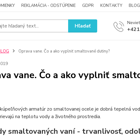
MIENKY
REKLAMÁCIA - ODSTÚPENIE
GDPR
KONTAKTY
BLOG
Neviet
Hľadať
+421
BLOG
Oprava vane. Čo a ako vyplniť smaltované dutiny?
2019
va vane. Čo a ako vyplniť smalt
kúpeľňových armatúr zo smaltovanej ocele je dobrá tepelná vo
rievajú na teplotu vody a životného prostredia.
y smaltovaných vaní - trvanlivosť, odo