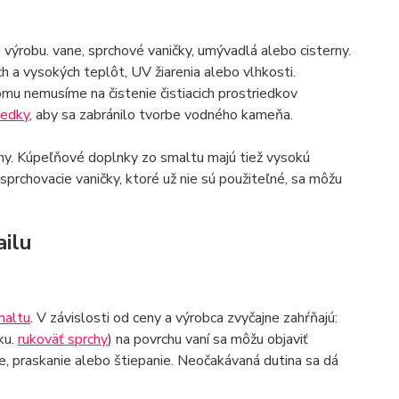
 výrobu. vane, sprchové vaničky, umývadlá alebo cisterny.
h a vysokých teplôt, UV žiarenia alebo vlhkosti.
omu nemusíme na čistenie čistiacich prostriedkov
iedky
, aby sa zabránilo tvorbe vodného kameňa.
áhy. Kúpeľňové doplnky zo smaltu majú tiež vysokú
rchovacie vaničky, ktoré už nie sú použiteľné, sa môžu
ilu
maltu
. V závislosti od ceny a výrobca zvyčajne zahŕňajú:
ku.
rukoväť sprchy
) na povrchu vaní sa môžu objaviť
ie, praskanie alebo štiepanie. Neočakávaná dutina sa dá