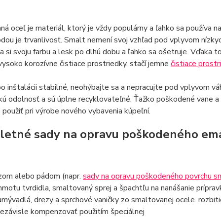
á oceľ je materiál, ktorý je vždy populárny a ľahko sa používa na
dou je trvanlivosť. Smalt nemení svoj vzhľad pod vplyvom nízkyc
 si svoju farbu a lesk po dlhú dobu a ľahko sa ošetruje. Vďaka t
vysoko korozívne čistiace prostriedky, stačí jemne
čistiace prostr
o inštalácii stabilné, neohýbajte sa a nepracujte pod vplyvom v
ú odolnosť a sú úplne recyklovateľné. Ťažko poškodené vane a sp
použiť pri výrobe nového vybavenia kúpeľní.
etné sady na opravu poškodeného ema
zom alebo pádom (napr.
sady na opravu poškodeného povrchu s
hmotu tvrdidla, smaltovaný sprej a špachtľu na nanášanie príprav
 umývadlá, drezy a sprchové vaničky zo smaltovanej ocele. rozbit
nezávisle kompenzovať použitím špeciálnej