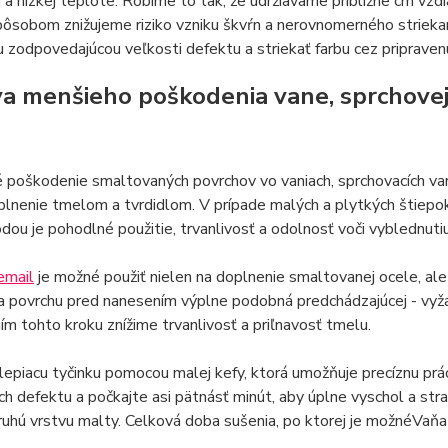
u a nízkej teplote. Robíme to tak, že udržiavame približne cm vz
sobom znižujeme riziko vzniku škvŕn a nerovnomerného striekani
 zodpovedajúcou veľkosti defektu a striekať farbu cez pripraven
a menšieho poškodenia vane, sprchovej 
 poškodenie smaltovaných povrchov vo vaniach, sprchovacích vani
plnenie tmelom a tvrdidlom. V prípade malých a plytkých štiepok 
dou je pohodlné použitie, trvanlivosť a odolnosť voči vyblednutiu
email
je možné použiť nielen na doplnenie smaltovanej ocele, ale
va povrchu pred nanesením výplne podobná predchádzajúcej - vyž
m tohto kroku znížime trvanlivosť a priľnavosť tmelu.
epiacu tyčinku pomocou malej kefy, ktorá umožňuje precíznu prá
ch defektu a počkajte asi pätnásť minút, aby úplne vyschol a str
ruhú vrstvu malty. Celková doba sušenia, po ktorej je možnéVaňa 