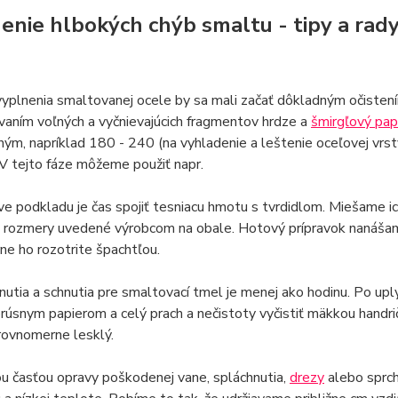
enie hlbokých chýb smaltu - tipy a rad
vyplnenia smaltovanej ocele by sa mali začať dôkladným očiste
aním voľných a vyčnievajúcich fragmentov hrdze a
šmirgľový pap
ým, napríklad 180 - 240 (na vyhladenie a leštenie oceľovej vrs
 V tejto fáze môžeme použiť napr.
ve podkladu je čas spojiť tesniacu hmotu s tvrdidlom. Miešame ich
e rozmery uvedené výrobcom na obale. Hotový prípravok nanáša
e ho rozotrite špachtľou.
utia a schnutia pre smaltovací tmel je menej ako hodinu. Po uply
úsnym papierom a celý prach a nečistoty vyčistiť mäkkou handri
rovnomerne lesklý.
u časťou opravy poškodenej vane, spláchnutia,
drezy
alebo sprch