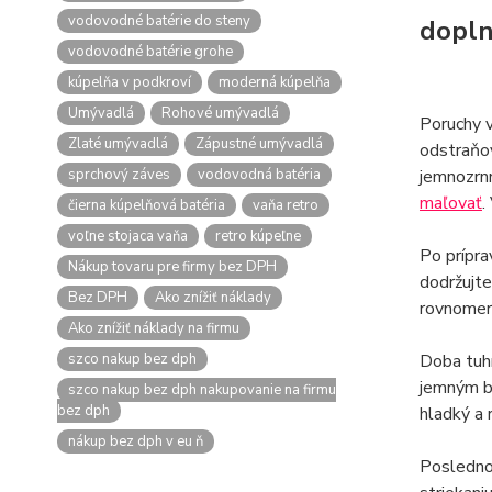
vodovodné batérie do steny
dopln
vodovodné batérie grohe
kúpelňa v podkroví
moderná kúpelňa
Umývadlá
Rohové umývadlá
Poruchy 
Zlaté umývadlá
Zápustné umývadlá
odstraňov
sprchový záves
vodovodná batéria
jemnozrnn
maľovať
.
čierna kúpelňová batéria
vaňa retro
voľne stojaca vaňa
retro kúpeľne
Po prípra
Nákup tovaru pre firmy bez DPH
dodržujt
Bez DPH
Ako znížiť náklady
rovnomern
Ako znížiť náklady na firmu
szco nakup bez dph
Doba tuhn
jemným br
szco nakup bez dph nakupovanie na firmu
bez dph
hladký a 
nákup bez dph v eu ň
Posledno