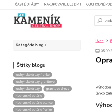
ČASTÉ OTÁZKY
NAKUPOVANIE BEZ DPH
OBCHODNÉ POD
Úvod
Kategórie blogu
05
.
09
.
Opra
Štítky blogu
kuchynské drezy franke
kuchynské drezy granitové
Výhodou 
kuchynské drezy
granitove drezy
ľahko zah
Kuchynské batérie
Kuchynské batérie blanco
Výhod
Kuchynské batérie franke