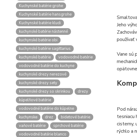
Kuchynské batérie grohe
Kuchynské batérie hansgrohe
Smaltovan
Kuchynské batérie kludi
Jeho výho
kuchynské batérie nástenné
Zachováva
používať 
kuchynské batérie obi
kuchynské batérie sagittarius
Vane sú p
kuchynské batérie
vodovodné batérie
mechanick
vodovodné batérie do kuchyne
opätovne 
kuchynské drezy nerezové
Kompl
kuchynské drezy sety
kuchynské drezy so skrinkou
drezy
kúpelňové batérie
vodovodné batérie do kúpelne
Pod nára
tesniacu 
kuchynske
drez
bidetové batérie
cisterny,
vaňové batérie
sprchové batérie
rýchlo a 
vodovodné batérie blanco