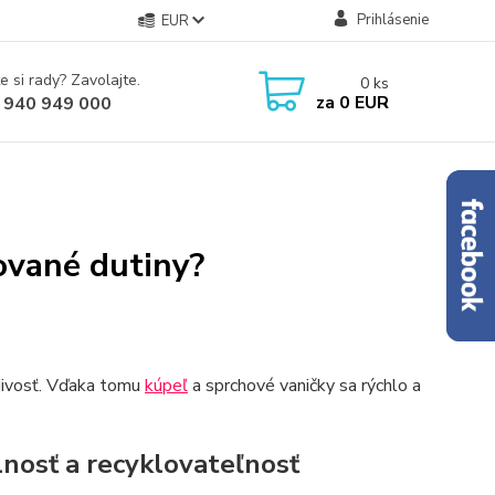
Prihlásenie
EUR
e si rady? Zavolajte.
0
ks
za
0 EUR
 940 949 000
ované dutiny?
divosť. Vďaka tomu
kúpeľ
a sprchové vaničky sa rýchlo a
lnosť a recyklovateľnosť