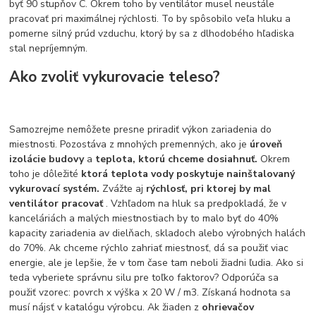
byť 90 stupňov C. Okrem toho by ventilátor musel neustále
pracovať pri maximálnej rýchlosti. To by spôsobilo veľa hluku a
pomerne silný prúd vzduchu, ktorý by sa z dlhodobého hľadiska
stal nepríjemným.
Ako zvoliť vykurovacie teleso?
Samozrejme nemôžete presne priradiť výkon zariadenia do
miestnosti. Pozostáva z mnohých premenných, ako je
úroveň
izolácie budovy
a
teplota, ktorú chceme dosiahnuť.
Okrem
toho je dôležité
ktorá teplota vody poskytuje nainštalovaný
vykurovací systém.
Zvážte aj
rýchlosť, pri ktorej by mal
ventilátor pracovať
. Vzhľadom na hluk sa predpokladá, že v
kanceláriách a malých miestnostiach by to malo byť do 40%
kapacity zariadenia av dielňach, skladoch alebo výrobných halách
do 70%. Ak chceme rýchlo zahriať miestnosť, dá sa použiť viac
energie, ale je lepšie, že v tom čase tam neboli žiadni ľudia. Ako si
teda vyberiete správnu silu pre toľko faktorov? Odporúča sa
použiť vzorec: povrch x výška x 20 W / m3. Získaná hodnota sa
musí nájsť v katalógu výrobcu. Ak žiaden z
ohrievačov