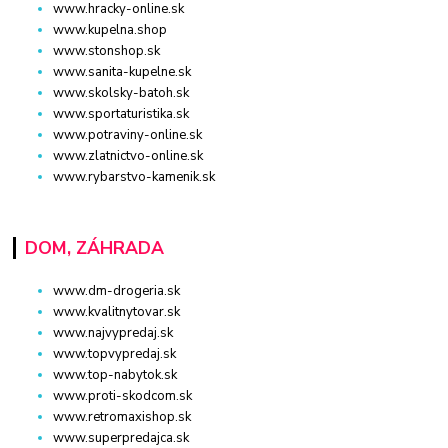
www.hracky-online.sk
www.kupelna.shop
www.stonshop.sk
www.sanita-kupelne.sk
www.skolsky-batoh.sk
www.sportaturistika.sk
www.potraviny-online.sk
www.zlatnictvo-online.sk
www.rybarstvo-kamenik.sk
DOM, ZÁHRADA
www.dm-drogeria.sk
www.kvalitnytovar.sk
www.najvypredaj.sk
www.topvypredaj.sk
www.top-nabytok.sk
www.proti-skodcom.sk
www.retromaxishop.sk
www.superpredajca.sk