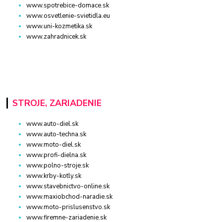
www.spotrebice-domace.sk
www.osvetlenie-svietidla.eu
www.uni-kozmetika.sk
www.zahradnicek.sk
STROJE, ZARIADENIE
www.auto-diel.sk
www.auto-techna.sk
www.moto-diel.sk
www.profi-dielna.sk
www.polno-stroje.sk
www.krby-kotly.sk
www.stavebnictvo-online.sk
www.maxiobchod-naradie.sk
www.moto-prislusenstvo.sk
www.firemne-zariadenie.sk