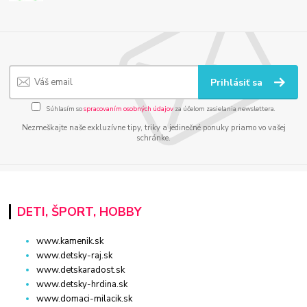
Prihlásiť sa
Súhlasím so
spracovaním osobných údajov
za účelom zasielania newslettera.
Nezmeškajte naše exkluzívne tipy, triky a jedinečné ponuky priamo vo vašej
schránke.
DETI, ŠPORT, HOBBY
www.kamenik.sk
www.detsky-raj.sk
www.detskaradost.sk
www.detsky-hrdina.sk
www.domaci-milacik.sk