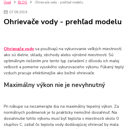
kuchynské batérie sagittarius
kuchynské batérie
vodovodné batérie
Úvod
BLOG
Ohrievače vody - prehľad modelu
vodovodné batérie do kuchyne
kuchynské drezy nerezové
07
.
09
.
2019
kuchynské drezy sety
kuchynské drezy so skrinkou
drezy
Ohrievače vody - prehľad modelu
kúpelňové batérie
vodovodné batérie do kúpelne
kuchynske
drez
bidetové batérie
vaňové batérie
sprchové batérie
vodovodné batérie blanco
vodovodné batérie do steny
vodovodné batérie grohe
kúpelňa v podkroví
moderná kúpelňa
Ohrievače vody
sa používajú na vykurovanie veľkých miestností,
Umývadlá
Rohové umývadlá
Zlaté umývadlá
ako sú dielne, sklady, obchody alebo výrobné miestnosti. Sú
Zápustné umývadlá
sprchový záves
vodovodná batéria
optimálnym riešením pre tento typ zariadení z dôvodu ich malej
čierna kúpelňová batéria
vaňa retro
voľne stojaca vaňa
veľkosti a pomerne vysokého vykurovacieho výkonu. Fúkaný teplý
retro kúpeľne
Nákup tovaru pre firmy bez DPH
Bez DPH
vzduch pracuje efektívnejšie ako bežné ohrievače.
Ako znížiť náklady
Ako znížiť náklady na firmu
szco nakup bez dph
Maximálny výkon nie je nevyhnutný
szco nakup bez dph nakupovanie na firmu bez dph
nákup bez dph v eu ň
Pri nákupe sa nezamerajte iba na maximálny tepelný výkon. Za
normálnych podmienok je to prakticky nemožné dosiahnuť. Na
dosiahnutie tohto výkonu musí byť teplota v miestnosti okolo 0
stupňov C, zatiaľ čo teplota vody dodávajúcej ohrievač by mala