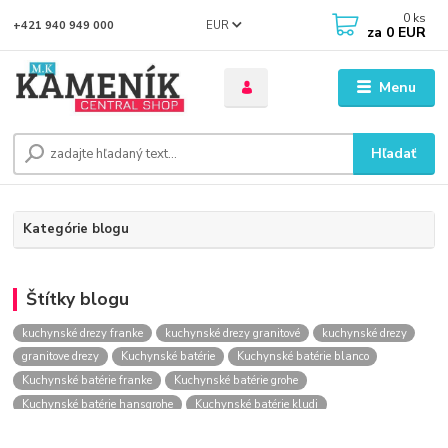
0
ks
EUR
+421 940 949 000
za
0 EUR
Menu
Hľadať
Kategórie blogu
Štítky blogu
kuchynské drezy franke
kuchynské drezy granitové
kuchynské drezy
granitove drezy
Kuchynské batérie
Kuchynské batérie blanco
Kuchynské batérie franke
Kuchynské batérie grohe
Kuchynské batérie hansgrohe
Kuchynské batérie kludi
kuchynské batérie nástenné
kuchynské batérie obi