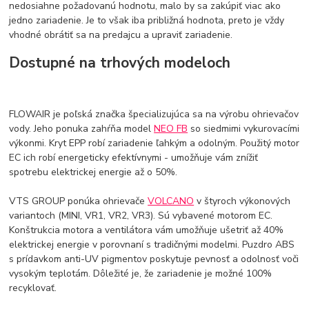
nedosiahne požadovanú hodnotu, malo by sa zakúpiť viac ako
jedno zariadenie. Je to však iba približná hodnota, preto je vždy
vhodné obrátiť sa na predajcu a upraviť zariadenie.
Dostupné na trhových modeloch
FLOWAIR je poľská značka špecializujúca sa na výrobu ohrievačov
vody. Jeho ponuka zahŕňa model
NEO FB
so siedmimi vykurovacími
výkonmi. Kryt EPP robí zariadenie ľahkým a odolným. Použitý motor
EC ich robí energeticky efektívnymi - umožňuje vám znížiť
spotrebu elektrickej energie až o 50%.
VTS GROUP ponúka ohrievače
VOLCANO
v štyroch výkonových
variantoch (MINI, VR1, VR2, VR3). Sú vybavené motorom EC.
Konštrukcia motora a ventilátora vám umožňuje ušetriť až 40%
elektrickej energie v porovnaní s tradičnými modelmi. Puzdro ABS
s prídavkom anti-UV pigmentov poskytuje pevnosť a odolnosť voči
vysokým teplotám. Dôležité je, že zariadenie je možné 100%
recyklovať.