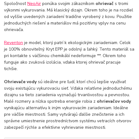
Spoločnosť
NeoAir
ponúka svojim zákazníkom
ohrievač
s tromi
výkonmi vykurovania. Má klasický dizajn. Okrem toho je na rozdiel
od vyššie uvedených zariadení tradične vyrobený z kovu. Použitie
jednoduchých riešení a materiálov má pozitívny vplyv na cenu
ohrievača.
Reventon
je model, ktorý patrí k ekologickým zariadeniam. Celok
je 100% obnoviteľný. Kryt EPP je odolný a ľahký. Tento materiál sa
pri kontakte s väčšinou chemikálií nedeformuje **. Okrem toho
funguje ako zvuková izolácia, vďaka ktorej ohrievač pracuje
tichšie.
Ohrievače vody
sú ideálne pre ľudí, ktorí chcú lepšie využívať
svoju existujúcu vykurovaciu sieť. Vďaka relatívne jednoduchému
dizajnu sa tieto zariadenia vyznačujú trvanlivosťou a pevnosťou.
Malé rozmery a nízka spotreba energie robia z
ohrievačov vody
vynikajúcu alternatívu k iným vykurovacím zariadeniam. Ideálne
pre väčšie miestnosti. Samy vytvárajú ďalšie znečistenie a ich
správne umiestnenie prostredníctvom systému vetracích otvorov
zabezpečí rýchle a efektívne vyhrievanie miestnosti.