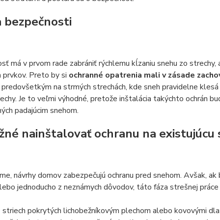
 bezpečnosti
ť má v prvom rade zabrániť rýchlemu kĺzaniu snehu zo strechy, 
 prvkov. Preto by si
ochranné opatrenia mali v zásade zacho
predovšetkým na strmých strechách, kde sneh pravidelne klesá z
echy. Je to veľmi výhodné, pretože inštalácia takýchto ochrán bud
ých padajúcim snehom.
žné nainštalovať ochranu na existujúcu
me, návrhy domov zabezpečujú ochranu pred snehom. Avšak, ak 
lebo jednoducho z neznámych dôvodov, táto fáza strešnej práce b
 striech pokrytých lichobežníkovým plechom alebo kovovými dlaždi