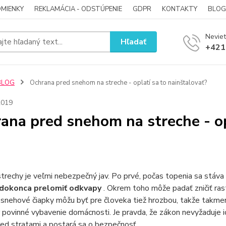
MIENKY
REKLAMÁCIA - ODSTÚPENIE
GDPR
KONTAKTY
BLOG
Neviet
Hľadať
+421
BLOG
Ochrana pred snehom na streche - oplatí sa to nainštalovať?
2019
ana pred snehom na streche - op
trechy je veľmi nebezpečný jav. Po prvé, počas topenia sa stáva
 dokonca prelomiť odkvapy
. Okrem toho môže padať zničiť ras
snehové čiapky môžu byť pre človeka tiež hrozbou, takže takme
 povinné vybavenie domácnosti. Je pravda, že zákon nevyžaduje ich
red stratami a postará sa o bezpečnosť.