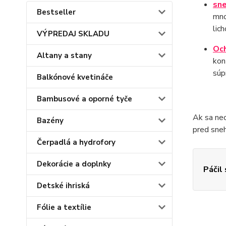
sne
Bestseller
mno
lic
VÝPREDAJ SKLADU
Och
Altany a stany
kon
súp
Balkónové kvetináče
Bambusové a oporné tyče
Ak sa nec
Bazény
pred sneho
Čerpadlá a hydrofory
Dekorácie a doplnky
Páčil
Detské ihriská
Fólie a textílie