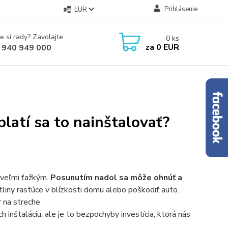
Prihlásenie
EUR
e si rady? Zavolajte.
0
ks
za
0 EUR
 940 949 000
latí sa to nainštalovať?
 veľmi ťažkým.
Posunutím nadol sa môže ohnúť a
tliny rastúce v blízkosti domu alebo poškodiť auto.
r
na streche
 inštaláciu, ale je to bezpochyby investícia, ktorá nás