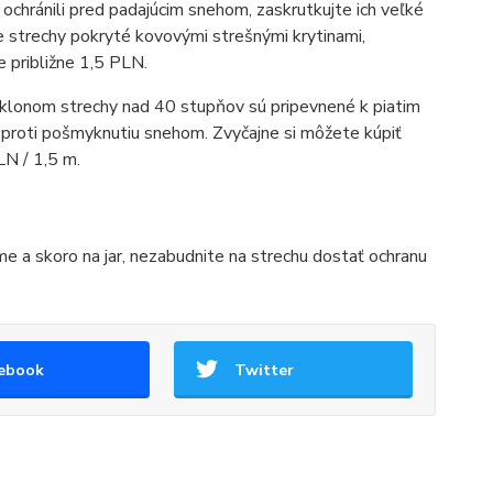
 ochránili pred padajúcim snehom, zaskrutkujte ich veľké
e strechy pokryté kovovými strešnými krytinami,
e približne 1,5 PLN.
sklonom strechy nad 40 stupňov sú pripevnené k piatim
 proti pošmyknutiu snehom. Zvyčajne si môžete kúpiť
LN / 1,5 m.
e a skoro na jar, nezabudnite na strechu dostať ochranu
ebook
Twitter