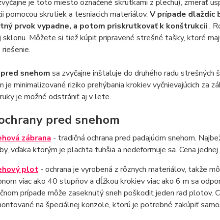
zvyčajne je toto miesto označené skrutkami z plechu), zmerať usp
ii pomocou skrutiek a tesniacich materiálov.
V prípade dlaždíc 
tný prvok vypadne, a potom priskrutkovať k konštrukcii
. R
j sklonu. Môžete si tiež kúpiť pripravené strešné tašky, ktoré m
 riešenie.
 pred snehom
sa zvyčajne inštaluje do druhého radu strešných š
je minimalizované riziko prehýbania krokiev vyčnievajúcich za 
ruky je možné odstrániť aj v lete.
ochrany pred snehom
hová zábrana
- tradičná ochrana pred padajúcim snehom. Najbežne
by, vďaka ktorým je plachta tuhšia a nedeformuje sa. Cena jednej 
hový plot
- ochrana je vyrobená z rôznych materiálov, takže mô
onom viac ako 40 stupňov a dĺžkou krokiev viac ako 6 m sa odpor
čnom prípade môže zaseknutý sneh poškodiť jeden rad plotov. Ce
ontované na špeciálnej konzole, ktorú je potrebné zakúpiť samos