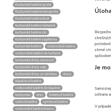
Kuchynské batérie grohe
Úloha
Kuchynské batérie hansgrohe
Kuchynské batérie kludi
kuchynské batérie nástenné
Bezpečnos
kuchynské batérie obi
strešných
kuchynské batérie sagittarius
potrebné 
kuchynské batérie
vodovodné batérie
strmé str
vodovodné batérie do kuchyne
spôsoben
kuchynské drezy nerezové
Je mo
kuchynské drezy sety
kuchynské drezy so skrinkou
drezy
kúpelňové batérie
vodovodné batérie do kúpelne
Samozrej
ochrana a
kuchynske
drez
bidetové batérie
vaňové batérie
sprchové batérie
V prípade
vodovodné batérie blanco