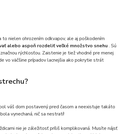
a to nielen ohrozením odkvapov, ale aj poškodením
vať alebo aspoň rozdeliť veľké množstvo snehu
. Sú
načnou rýchlosťou. Zaistenie je tiež vhodné pre menej
e vo väčšine prípadov lacnejšia ako pokrytie strát
 strechu?
bol váš dom postavený pred časom a neexistuje takáto
ola vynechaná, nič sa nestratí!
cami nie je záležitosť príliš komplikovaná. Musíte nájsť