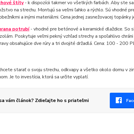
hové štíty
- k dispozícii takmer vo všetkých farbách. Aby ste sa
žstvo na strechu. Montujú sa veľmi ľahko a rýchlo. Sú vhodné pr
hobežníkmi a inými materiálmi. Cena jednej zasnežovacej topánky j
rana potrubí
- vhodné pre betónové a keramické dlaždice. So 
zolám. Poskytuje veľmi pekný vzhľad strechy a spoľahlivo chráni
ravy obsahujúce dve rúry a tri dvojité držadlá. Cena: 100 - 200 P
hcete starať o svoju strechu, odkvapy a všetko okolo domu v zim
m. Je to investícia, ktorá sa určite vyplatí.
 sa vám článok? Zdieľajte ho s priateľmi
Fac