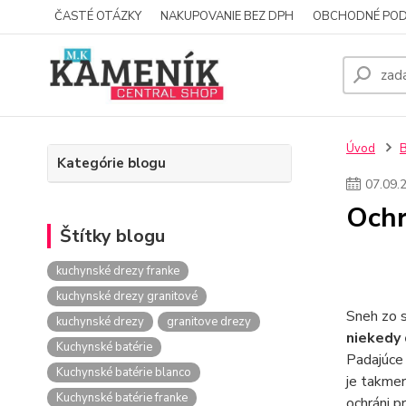
ČASTÉ OTÁZKY
NAKUPOVANIE BEZ DPH
OBCHODNÉ POD
Úvod
Kategórie blogu
07
.
09
.
Ochr
Štítky blogu
kuchynské drezy franke
kuchynské drezy granitové
Sneh zo s
kuchynské drezy
granitove drezy
niekedy
Kuchynské batérie
Padajúce 
Kuchynské batérie blanco
je takmer
Kuchynské batérie franke
ochráni p