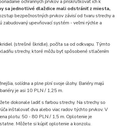
oriadanie ochranných prvkov a priskrutkovať ich k
by sa jednotlivé dlaždice mali odstrániť z miesta,
ozstup bezpečnostných prvkov závisí od tvaru strechy a
ajú zabudovaný upevňovací systém - veľmi rýchle a
kridiel (strešné škridle), počíta sa od odkvapu. Týmto
základňu strechy, ktoré môžu byť spôsobené stlačením
jšia, solídna a plne plní svoje úlohy. Bariéry majú
bariéry je asi 10 PLN / 1,25 m.
žete dokonale ladiť s farbou strechy. Na strechy so
úča inštalovať dva alebo viac radov týchto prvkov. V
na plotu: 50 - 80 PLN / 1,5 m. Oplotenie je
tatne. Môžete si kúpiť oplotenie a konzolu.