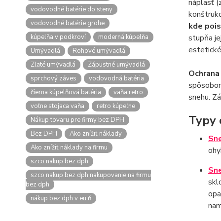
náplasť (
vodovodné batérie do steny
konštrukc
vodovodné batérie grohe
kde pois
kúpelňa v podkroví
moderná kúpelňa
stupňa je
estetické
Umývadlá
Rohové umývadlá
Zlaté umývadlá
Zápustné umývadlá
Ochrana
sprchový záves
vodovodná batéria
spôsobom 
čierna kúpelňová batéria
vaňa retro
snehu. Zá
voľne stojaca vaňa
retro kúpeľne
Typy 
Nákup tovaru pre firmy bez DPH
Bez DPH
Ako znížiť náklady
Sne
Ako znížiť náklady na firmu
ohy
szco nakup bez dph
Sne
szco nakup bez dph nakupovanie na firmu
skl
bez dph
opa
nákup bez dph v eu ň
nam