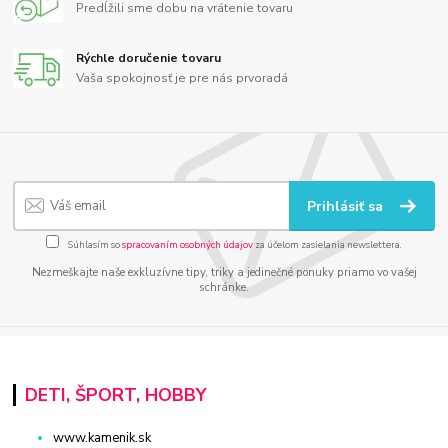
Predĺžili sme dobu na vrátenie tovaru
Rýchle doručenie tovaru
Vaša spokojnosť je pre nás prvoradá
Prihlásiť sa
Súhlasím so
spracovaním osobných údajov
za účelom zasielania newslettera.
Nezmeškajte naše exkluzívne tipy, triky a jedinečné ponuky priamo vo vašej
schránke.
DETI, ŠPORT, HOBBY
www.kamenik.sk