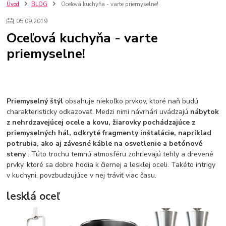
kuchynské batérie sagittarius
kuchynské batérie
vodovodné batérie
Úvod
BLOG
Oceľová kuchyňa - varte priemyselne!
vodovodné batérie do kuchyne
kuchynské drezy nerezové
05
.
09
.
2019
kuchynské drezy sety
kuchynské drezy so skrinkou
drezy
Oceľová kuchyňa - varte
kúpelňové batérie
vodovodné batérie do kúpelne
kuchynske
drez
priemyselne!
bidetové batérie
vaňové batérie
sprchové batérie
vodovodné batérie blanco
vodovodné batérie do steny
vodovodné batérie grohe
kúpelňa v podkroví
moderná kúpelňa
Umývadlá
Rohové umývadlá
Zlaté umývadlá
Zápustné umývadlá
sprchový záves
vodovodná batéria
Priemyselný štýl
obsahuje niekoľko prvkov, ktoré naň budú
čierna kúpelňová batéria
vaňa retro
voľne stojaca vaňa
charakteristicky odkazovať. Medzi nimi návrhári uvádzajú
nábytok
z nehrdzavejúcej ocele a kovu, žiarovky pochádzajúce z
retro kúpeľne
Nákup tovaru pre firmy bez DPH
Bez DPH
priemyselných hál, odkryté fragmenty inštalácie, napríklad
Ako znížiť náklady
Ako znížiť náklady na firmu
szco nakup bez dph
potrubia, ako aj závesné káble na osvetlenie a betónové
szco nakup bez dph nakupovanie na firmu bez dph
nákup bez dph v eu ň
steny
. Túto trochu temnú atmosféru zohrievajú tehly a drevené
prvky, ktoré sa dobre hodia k čiernej a lesklej oceli. Takéto intrigy
v kuchyni, povzbudzujúce v nej tráviť viac času.
lesklá oceľ