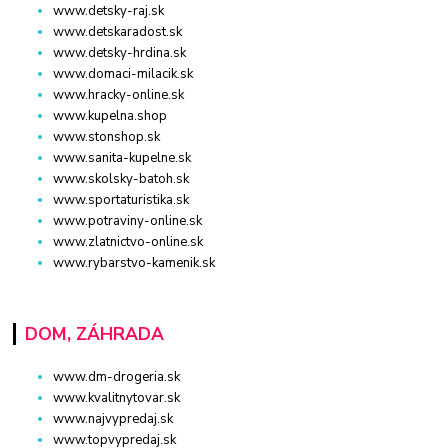
www.detsky-raj.sk
www.detskaradost.sk
www.detsky-hrdina.sk
www.domaci-milacik.sk
www.hracky-online.sk
www.kupelna.shop
www.stonshop.sk
www.sanita-kupelne.sk
www.skolsky-batoh.sk
www.sportaturistika.sk
www.potraviny-online.sk
www.zlatnictvo-online.sk
www.rybarstvo-kamenik.sk
DOM, ZÁHRADA
www.dm-drogeria.sk
www.kvalitnytovar.sk
www.najvypredaj.sk
www.topvypredaj.sk