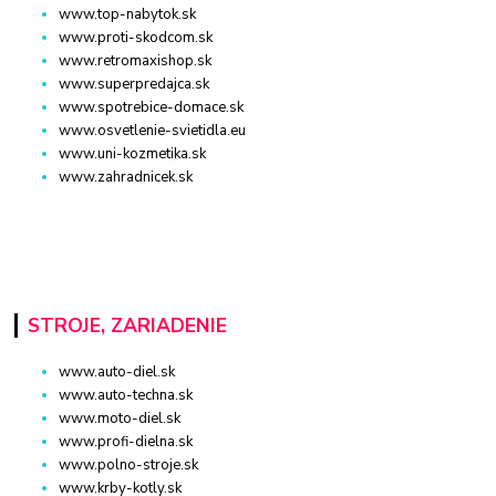
www.top-nabytok.sk
www.proti-skodcom.sk
www.retromaxishop.sk
www.superpredajca.sk
www.spotrebice-domace.sk
www.osvetlenie-svietidla.eu
www.uni-kozmetika.sk
www.zahradnicek.sk
STROJE, ZARIADENIE
www.auto-diel.sk
www.auto-techna.sk
www.moto-diel.sk
www.profi-dielna.sk
www.polno-stroje.sk
www.krby-kotly.sk