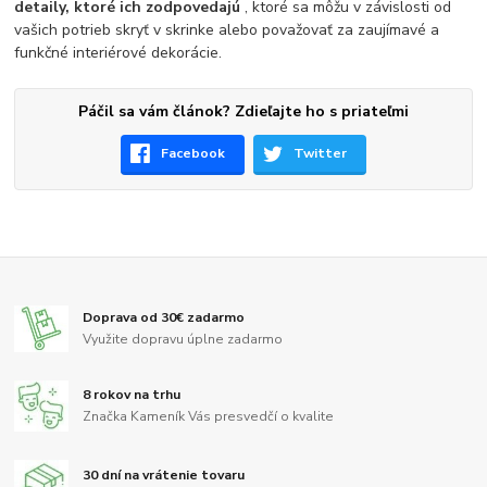
detaily, ktoré ich zodpovedajú
, ktoré sa môžu v závislosti od
vašich potrieb skryť v skrinke alebo považovať za zaujímavé a
funkčné interiérové dekorácie.
Páčil sa vám článok? Zdieľajte ho s priateľmi
Facebook
Twitter
Doprava od 30€ zadarmo
Využite dopravu úplne zadarmo
8 rokov na trhu
Značka Kameník Vás presvedčí o kvalite
30 dní na vrátenie tovaru