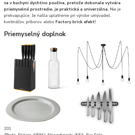
sa v kuchyni dychtivo používa, pretože dokonale vytvára
priemyselné prostredie, je praktická a univerzálna.
Nie je
prekvapujúce, že našla uplatnenie pri výrobe umývadiel,
kvetináčov, príborov. alebo
Factory brick efekt!
Priemyselný doplnok
201
Photo. Fiskars, MENU, Nowodvorski, IKEA, Eva Solo