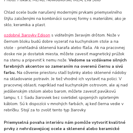
Chlad ocele bude narušený modernými prvkami priemyselného
štýlu založenými na kombinácii surovej formy s materiálmi, ako je
sklo, keramika a plast.
ozdobné žiarovky Edison
s viditeľným žeravým drôtom. Nože v
čiernom bloku budú dobre vyzerať na kuchynskom stole a na
stole - priehľadná sklenená karafa alebo fľaša. Ak na pracovnej
doske nie je dostatok miesta, môžete zavesiť magnetický prúžok
na stenu a pripevniť k nemu nože.
Vedome sa vzdávame silných
farebných akcentov so zameraním na overenú čiernu a sivú
farbu.
Na oživenie priestoru stačí bylinky alebo sklenené nádoby
na skladovanie potravín. Je tiež vhodné ich vystaviť na polici. V
pracovnej oblasti, napríklad nad kuchynským ostrovom, ale aj nad
jedálenským stolom alebo barom, môžete zavesiť pavúkovú
lampu, t. J. Sadu žiaroviek bez svietidiel spojených opleteným
káblom. Sú k dispozícii v mnohých farbách, aj keď čierna vedie v
rebríčku. Stojí za to zvoliť tento typ žiarovky
Priemyselná povaha interiéru nám pomôže vytvoriť kvalitné
prvky z nehrdzavejúcej ocele a sklenené alebo keramické