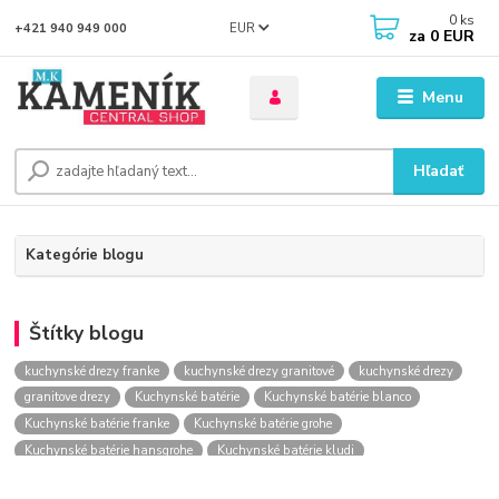
0
ks
EUR
+421 940 949 000
za
0 EUR
Menu
Hľadať
Kategórie blogu
Štítky blogu
kuchynské drezy franke
kuchynské drezy granitové
kuchynské drezy
granitove drezy
Kuchynské batérie
Kuchynské batérie blanco
Kuchynské batérie franke
Kuchynské batérie grohe
Kuchynské batérie hansgrohe
Kuchynské batérie kludi
kuchynské batérie nástenné
kuchynské batérie obi