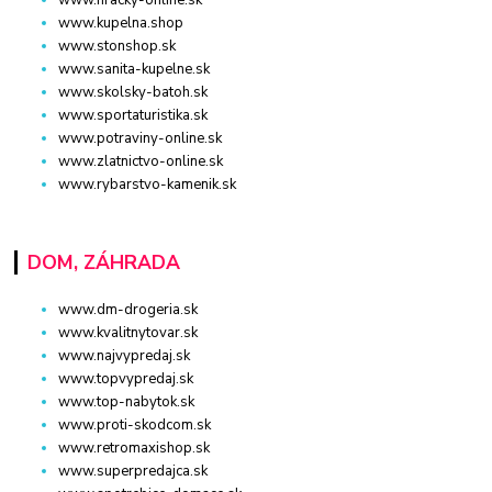
www.hracky-online.sk
www.kupelna.shop
www.stonshop.sk
www.sanita-kupelne.sk
www.skolsky-batoh.sk
www.sportaturistika.sk
www.potraviny-online.sk
www.zlatnictvo-online.sk
www.rybarstvo-kamenik.sk
DOM, ZÁHRADA
www.dm-drogeria.sk
www.kvalitnytovar.sk
www.najvypredaj.sk
www.topvypredaj.sk
www.top-nabytok.sk
www.proti-skodcom.sk
www.retromaxishop.sk
www.superpredajca.sk