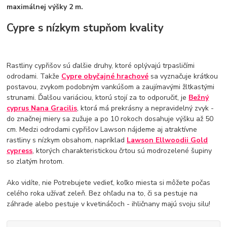
maximálnej výšky 2 m.
Cypre s nízkym stupňom kvality
Rastliny cypřišov sú ďalšie druhy, ktoré oplývajú trpasličími
odrodami. Takže
Cypre obyčajné hrachové
sa vyznačuje krátkou
postavou, zvykom podobným vankúšom a zaujímavými žltkastými
strunami. Ďalšou variáciou, ktorú stojí za to odporučiť, je
Bežný
cyprus Nana Gracilis
, ktorá má prekrásny a nepravidelný zvyk -
do značnej miery sa zužuje a po 10 rokoch dosahuje výšku až 50
cm. Medzi odrodami cypřišov Lawson nájdeme aj atraktívne
rastliny s nízkym obsahom, napríklad
Lawson Ellwoodii Gold
cypress
, ktorých charakteristickou črtou sú modrozelené šupiny
so zlatým hrotom.
Ako vidíte, nie Potrebujete vedieť, koľko miesta si môžete počas
celého roka užívať zeleň. Bez ohľadu na to, či sa pestuje na
záhrade alebo pestuje v kvetináčoch - ihličnany majú svoju silu!