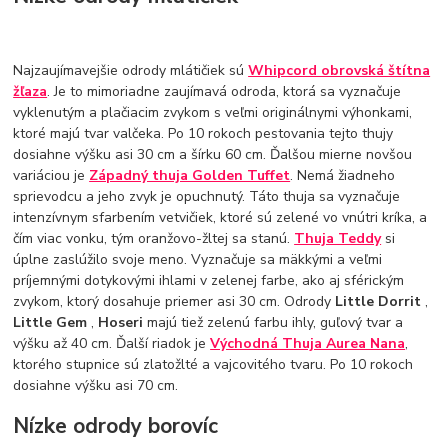
Najzaujímavejšie odrody mlátičiek sú
Whipcord obrovská štítna
žľaza
. Je to mimoriadne zaujímavá odroda, ktorá sa vyznačuje
vyklenutým a plačiacim zvykom s veľmi originálnymi výhonkami,
ktoré majú tvar valčeka. Po 10 rokoch pestovania tejto thujy
dosiahne výšku asi 30 cm a šírku 60 cm. Ďalšou mierne novšou
variáciou je
Západný thuja Golden Tuffet
. Nemá žiadneho
sprievodcu a jeho zvyk je opuchnutý. Táto thuja sa vyznačuje
intenzívnym sfarbením vetvičiek, ktoré sú zelené vo vnútri kríka, a
čím viac vonku, tým oranžovo-žltej sa stanú.
Thuja Teddy
si
úplne zaslúžilo svoje meno. Vyznačuje sa mäkkými a veľmi
príjemnými dotykovými ihlami v zelenej farbe, ako aj sférickým
zvykom, ktorý dosahuje priemer asi 30 cm. Odrody
Little Dorrit
,
Little Gem
,
Hoseri
majú tiež zelenú farbu ihly, guľový tvar a
výšku až 40 cm. Ďalší riadok je
Východná Thuja Aurea Nana
,
ktorého stupnice sú zlatožlté a vajcovitého tvaru. Po 10 rokoch
dosiahne výšku asi 70 cm.
Nízke odrody borovíc