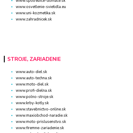
www.spotrebice-domace.sk
www.osvetlenie-svietidla.eu
www.uni-kozmetika.sk
www.zahradnicek.sk
STROJE, ZARIADENIE
www.auto-diel.sk
www.auto-techna.sk
www.moto-diel.sk
www.profi-dielna.sk
www.polno-stroje.sk
www.krby-kotly.sk
www.stavebnictvo-online.sk
www.maxiobchod-naradie.sk
www.moto-prislusenstvo.sk
www.firemne-zariadenie.sk