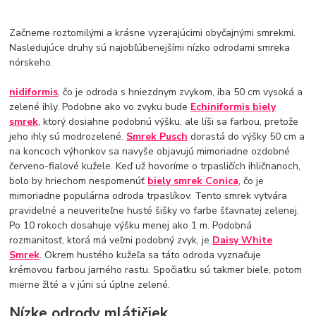
Začneme roztomilými a krásne vyzerajúcimi obyčajnými smrekmi.
Nasledujúce druhy sú najobľúbenejšími nízko odrodami smreka
nórskeho.
nidiformis
, čo je odroda s hniezdnym zvykom, iba 50 cm vysoká a
zelené ihly. Podobne ako vo zvyku bude
Echiniformis biely
smrek
, ktorý dosiahne podobnú výšku, ale líši sa farbou, pretože
jeho ihly sú modrozelené.
Smrek Pusch
dorastá do výšky 50 cm a
na koncoch výhonkov sa navyše objavujú mimoriadne ozdobné
červeno-fialové kužele. Keď už hovoríme o trpasličích ihličnanoch,
bolo by hriechom nespomenúť
biely smrek Conica
, čo je
mimoriadne populárna odroda trpaslíkov. Tento smrek vytvára
pravidelné a neuveriteľne husté šišky vo farbe šťavnatej zelenej.
Po 10 rokoch dosahuje výšku menej ako 1 m. Podobná
rozmanitosť, ktorá má veľmi podobný zvyk, je
Daisy White
Smrek
. Okrem hustého kužeľa sa táto odroda vyznačuje
krémovou farbou jarného rastu. Spočiatku sú takmer biele, potom
mierne žlté a v júni sú úplne zelené.
Nízke odrody mlátičiek