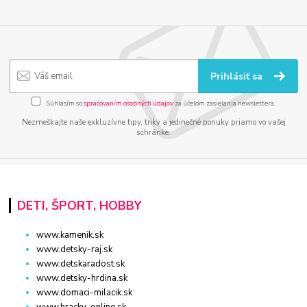
Prihlásiť sa
Súhlasím so
spracovaním osobných údajov
za účelom zasielania newslettera.
Nezmeškajte naše exkluzívne tipy, triky a jedinečné ponuky priamo vo vašej
schránke.
DETI, ŠPORT, HOBBY
www.kamenik.sk
www.detsky-raj.sk
www.detskaradost.sk
www.detsky-hrdina.sk
www.domaci-milacik.sk