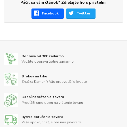
Páčil sa vám článok? Zdieľajte ho s priateľmi
Facebook
Twitter
Doprava od 30€ zadarmo
Využite dopravu úplne zadarmo
8 rokov na trhu
Značka Kameník Vás presvedčí o kvalite
30 dní na vrátenie tovaru
Predĺžili sme dobu na vrátenie tovaru
Rýchle doručenie tovaru
Vaša spokojnosť je pre nás prvoradá