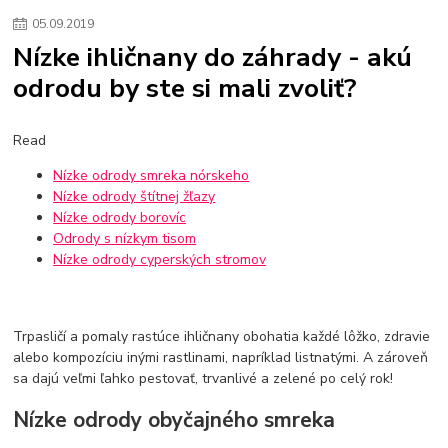
kuchynské drezy sety
kuchynské drezy so skrinkou
drezy
05
.
09
.
2019
kúpelňové batérie
vodovodné batérie do kúpelne
kuchynske
drez
Nízke ihličnany do záhrady - akú
bidetové batérie
vaňové batérie
sprchové batérie
odrodu by ste si mali zvoliť?
vodovodné batérie blanco
vodovodné batérie do steny
vodovodné batérie grohe
kúpelňa v podkroví
moderná kúpelňa
Umývadlá
Rohové umývadlá
Zlaté umývadlá
Read
Zápustné umývadlá
sprchový záves
vodovodná batéria
Nízke odrody smreka nórskeho
čierna kúpelňová batéria
vaňa retro
voľne stojaca vaňa
Nízke odrody štítnej žľazy
retro kúpeľne
Nákup tovaru pre firmy bez DPH
Bez DPH
Nízke odrody borovíc
Ako znížiť náklady
Ako znížiť náklady na firmu
szco nakup bez dph
Odrody s nízkym tisom
szco nakup bez dph nakupovanie na firmu bez dph
nákup bez dph v eu ň
Nízke odrody cyperských stromov
Trpasličí a pomaly rastúce ihličnany obohatia každé lôžko, zdravie
alebo kompozíciu inými rastlinami, napríklad listnatými. A zároveň
sa dajú veľmi ľahko pestovať, trvanlivé a zelené po celý rok!
Nízke odrody obyčajného smreka