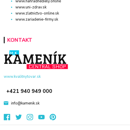
www.nahradnediely.online
www.uni-zdrav.sk
www.zlatnictvo-online.sk
www.zariadenie-firmy.sk
KONTAKT
www.kvalitnytovar.sk
+421 940 949 000
info@kamenik.sk