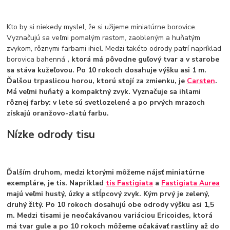
Kto by si niekedy myslel, že si užijeme miniatúrne borovice.
Vyznačujú sa veľmi pomalým rastom, zaobleným a huňatým
zvykom, rôznymi farbami ihiel. Medzi takéto odrody patrí napríklad
borovica bahenná
, ktorá má pôvodne guľový tvar a v starobe
sa stáva kužeľovou. Po 10 rokoch dosahuje výšku asi 1 m.
Ďalšou trpaslicou horou, ktorú stojí za zmienku, je
Carsten
.
Má veľmi huňatý a kompaktný zvyk. Vyznačuje sa ihlami
rôznej farby: v lete sú svetlozelené a po prvých mrazoch
získajú oranžovo-zlatú farbu.
Nízke odrody tisu
Ďalším druhom, medzi ktorými môžeme nájsť miniatúrne
exempláre, je tis. Napríklad
tis Fastigiata
a
Fastigiata Aurea
majú veľmi hustý, úzky a stĺpcový zvyk. Kým prvý je zelený,
druhý žltý. Po 10 rokoch dosahujú obe odrody výšku asi 1,5
m. Medzi tisami je neočakávanou variáciou
Ericoides, ktorá
má tvar gule
a po 10 rokoch môžeme očakávať rastliny až do