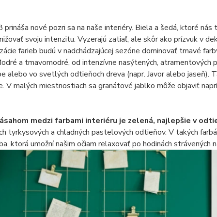
prináša nové pozri sa na naše interiéry. Biela a šedá, ktoré nás
znižovať svoju intenzitu. Vyzerajú zatiaľ, ale skôr ako prízvuk v d
zácie farieb budú v nadchádzajúcej sezóne dominovať tmavé farb
Modré a tmavomodré, od intenzívne nasýtených, atramentových p
rbe alebo vo svetlých odtieňoch dreva (napr. Javor alebo jaseň).
. V malých miestnostiach sa granátové jablko môže objaviť nap
ásahom medzi farbami interiéru je zelená, najlepšie v odti
h tyrkysových a chladných pastelových odtieňov. V takých farbá
arba, ktorá umožní našim očiam relaxovať po hodinách strávených 