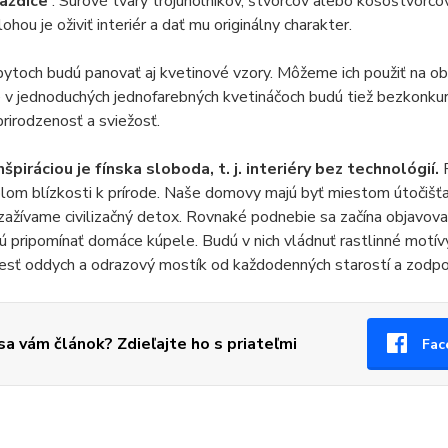
laždice
. Surové tvary trojuholníkov, štvorcov alebo kosoštvorco
ohou je oživiť interiér a dať mu originálny charakter.
bytoch budú panovať aj kvetinové vzory. Môžeme ich použiť na obr
v jednoduchých jednofarebných kvetináčoch budú tiež bezkonkur
 prirodzenosť a sviežosť.
špiráciou je fínska sloboda, t. j. interiéry bez technológií.
lom blízkosti k prírode. Naše domovy majú byť miestom útočišť
ažívame civilizačný detox. Rovnaké podnebie sa začína objavovať
ú pripomínať domáce kúpele. Budú v nich vládnuť rastlinné motív
iesť oddych a odrazový mostík od každodenných starostí a zodp
 sa vám článok? Zdieľajte ho s priateľmi
Fac