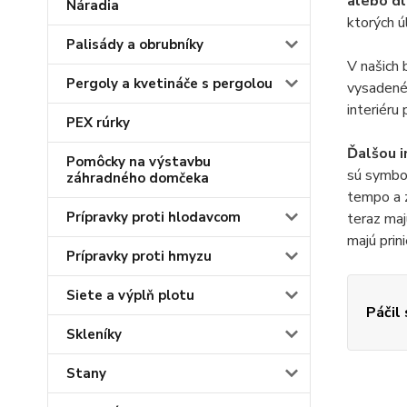
alebo d
Náradia
ktorých úl
Palisády a obrubníky
V našich 
Pergoly a kvetináče s pergolou
vysadené 
interiéru
PEX rúrky
Ďalšou in
Pomôcky na výstavbu
sú symbo
záhradného domčeka
tempo a z
Prípravky proti hlodavcom
teraz maj
majú prin
Prípravky proti hmyzu
Siete a výplň plotu
Páčil
Skleníky
Stany