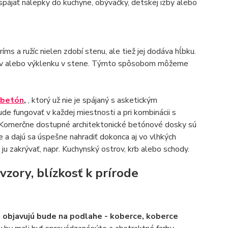
 spájať nálepky do kuchyne, obývačky, detskej izby alebo
íms a ružíc nielen zdobí stenu, ale tiež jej dodáva hĺbku.
ov alebo výklenku v stene. Týmto spôsobom môžeme
 betón
,
, ktorý už nie je spájaný s asketickým
e fungovať v každej miestnosti a pri kombinácii s
r. Komerčne dostupné architektonické betónové dosky sú
 a dajú sa úspešne nahradiť dokonca aj vo vlhkých
ju zakrývať, napr. Kuchynský ostrov, krb alebo schody.
zory, blízkosť k prírode
 objavujú bude na podlahe - koberce, koberce