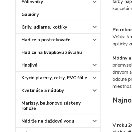
farby, na
Fóliovníky
kancelári
Gabióny
Grily, udiarne, kotlíky
Po roko
Vďaka št
Hadice a postrekovače
opticky z
Hadice na kvapkovú závlahu
Módny a
priemysel
Hnojivá
drevom a 
Krycie plachty, celty, PVC fólie
odolné pr
miestnost
Kvetináče a nádoby
Najno
Markízy, balkónové zásteny,
rohože
Nádrže na dažďovú vodu
V roku 2