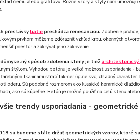
príklad čiernu alebo grafitovú. Rôzne vzory a štýly nám umožňujú
e.
ch prestávky
liatie
prechádza renesanciou.
Zdobenie pruhov, r
ukovým prvkom môžeme zdôrazniť vzhľad krbu, okenných otvor
menšiť priestor a zakrývať jeho zakrivenie.
 dômyselný spôsob zdobenia steny je tiež
architektonický
ným štýlom. Výhodou betónu je veľká možnosť usporiadania - bud
farebnými tkaninami stratí takmer úplne svoj chladný charakte
oti oderu. Sú podobné rozmerom ako klasické keramické dlaždice
iach, ako sú kúpeľne. Betón je možné použiť na celú stenu alebo 
všie trendy usporiadania - geometrické v
018 sa budeme stále držať geometrických vzorov, ktoré sa