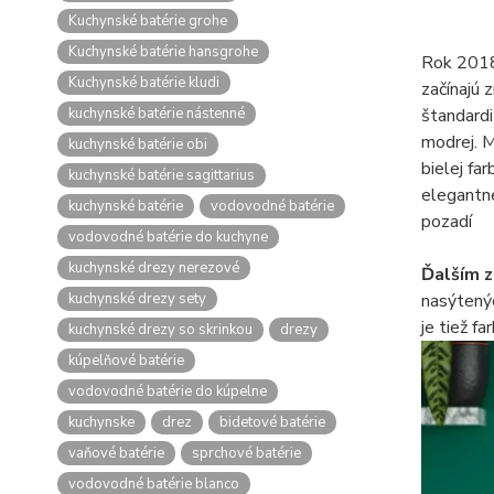
Kuchynské batérie grohe
Kuchynské batérie hansgrohe
Rok 2018 
Kuchynské batérie kludi
začínajú 
kuchynské batérie nástenné
štandardi
modrej. 
kuchynské batérie obi
bielej fa
kuchynské batérie sagittarius
elegantne
kuchynské batérie
vodovodné batérie
pozadí
vodovodné batérie do kuchyne
kuchynské drezy nerezové
Ďalším z
kuchynské drezy sety
nasýtenýc
je tiež f
kuchynské drezy so skrinkou
drezy
kúpelňové batérie
vodovodné batérie do kúpelne
kuchynske
drez
bidetové batérie
vaňové batérie
sprchové batérie
vodovodné batérie blanco