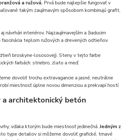
 oranžová a ružová.
Prvá bude najlepšie fungovať v
aľované takým zaujímavým spôsobom kombinujú grafit,
 návrhári interiérov. Najzaujímavejším a žiaducim
e fascinácia teplom ružových a drevených odtieňov.
dtieň broskyne-lososovej). Steny v tejto farbe
ckých farbách: striebro, zlato a meď.
žeme dovoliť trochu extravagancie a jasné, neutrálne
obí miestnosť úplne novou dimenziou a prekvapí hostí.
 a architektonický betón
ávrhy, vďaka ktorým bude miestnosť jedinečná.
Jedným z
mto type detailov si môžeme dovoliť grafické, tmavé