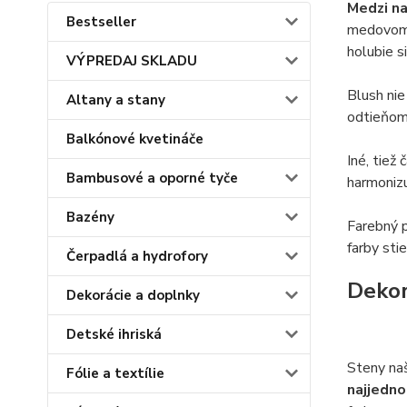
Medzi na
Bestseller
medovom,
holubie s
VÝPREDAJ SKLADU
Blush nie
Altany a stany
odtieňom 
Balkónové kvetináče
Iné, tiež
Bambusové a oporné tyče
harmonizu
Bazény
Farebný p
farby sti
Čerpadlá a hydrofory
Dekor
Dekorácie a doplnky
Detské ihriská
Steny naš
Fólie a textílie
najjedno