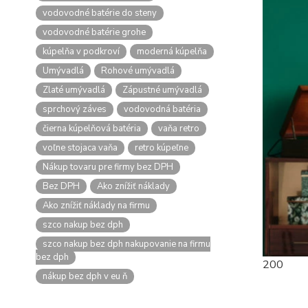
vodovodné batérie do steny
vodovodné batérie grohe
kúpelňa v podkroví
moderná kúpelňa
Umývadlá
Rohové umývadlá
Zlaté umývadlá
Zápustné umývadlá
sprchový záves
vodovodná batéria
čierna kúpelňová batéria
vaňa retro
voľne stojaca vaňa
retro kúpeľne
Nákup tovaru pre firmy bez DPH
Bez DPH
Ako znížiť náklady
Ako znížiť náklady na firmu
szco nakup bez dph
szco nakup bez dph nakupovanie na firmu
bez dph
200
nákup bez dph v eu ň