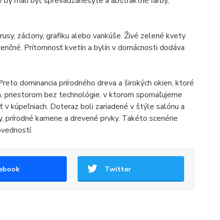
v by mali byť sprevádzanésýte a abstraktné farby,
usy, záclony, grafiku alebo vankúše. Živé zelené kvety
enčné. Prítomnosť kvetín a bylín v domácnosti dodáva
Preto dominancia prírodného dreva a širokých okien, ktoré
a, priestorom bez technológie, v ktorom spomaľujeme
 v kúpeľniach. Doteraz boli zariadené v štýle salónu a
y, prírodné kamene a drevené prvky. Takéto scenérie
ovedností.
ebook
Twitter