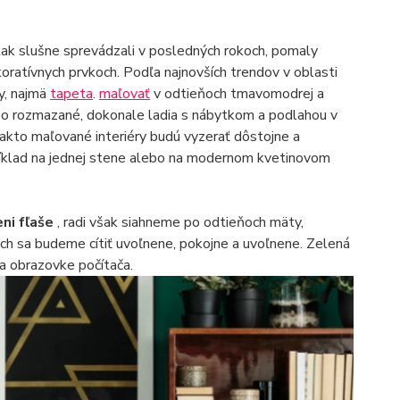
 tak slušne sprevádzali v posledných rokoch, pomaly
ekoratívnych prvkoch. Podľa najnovších trendov v oblasti
y, najmä
tapeta
.
maľovať
v odtieňoch tmavomodrej a
o rozmazané, dokonale ladia s nábytkom a podlahou v
 Takto maľované interiéry budú vyzerať dôstojne a
ríklad na jednej stene alebo na modernom kvetinovom
eni fľaše
, radi však siahneme po odtieňoch mäty,
ch sa budeme cítiť uvoľnene, pokojne a uvoľnene. Zelená
na obrazovke počítača.