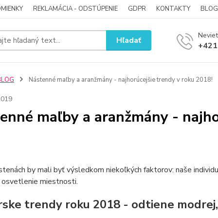
MIENKY
REKLAMÁCIA - ODSTÚPENIE
GDPR
KONTAKTY
BLOG
Neviet
Hľadať
+421
BLOG
Nástenné maľby a aranžmány - najhorúcejšie trendy v roku 2018!
2019
enné maľby a aranžmány - najhor
stenách by mali byť výsledkom niekoľkých faktorov: naše individu
 osvetlenie miestnosti.
rske trendy roku 2018 - odtiene modrej, z