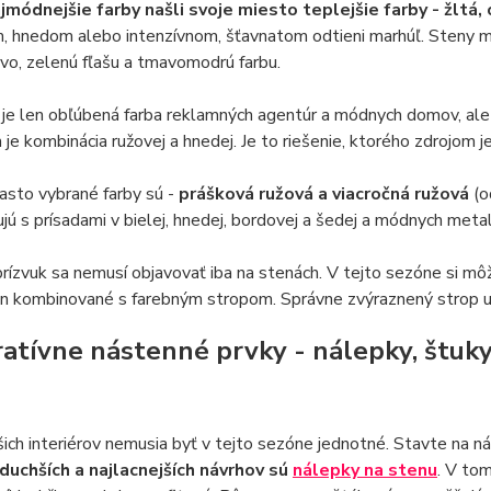
jmódnejšie farby našli svoje miesto teplejšie farby - žltá,
 hnedom alebo intenzívnom, šťavnatom odtieni marhúľ. Steny m
ivo, zelenú fľašu a tmavomodrú farbu.
 je len obľúbená farba reklamných agentúr a módnych domov, ale aj
je kombinácia ružovej a hnedej. Je to riešenie, ktorého zdrojom j
 často vybrané farby sú -
prášková ružová a viacročná ružová
(o
jú s prísadami v bielej, hnedej, bordovej a šedej a módnych metali
rízvuk sa nemusí objavovať iba na stenách. V tejto sezóne si mô
en kombinované s farebným stropom. Správne zvýraznený strop ur
atívne nástenné prvky - nálepky, štuky
ich interiérov nemusia byť v tejto sezóne jednotné. Stavte na n
duchších a najlacnejších návrhov sú
nálepky na stenu
. V to