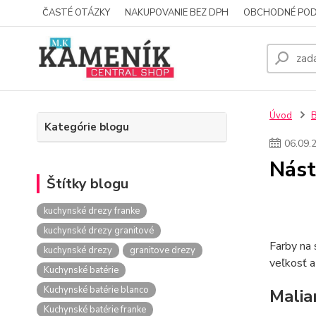
ČASTÉ OTÁZKY
NAKUPOVANIE BEZ DPH
OBCHODNÉ POD
Úvod
Kategórie blogu
06
.
09
.
Nást
Štítky blogu
kuchynské drezy franke
kuchynské drezy granitové
Farby na 
kuchynské drezy
granitove drezy
veľkosť a
Kuchynské batérie
Kuchynské batérie blanco
Malia
Kuchynské batérie franke