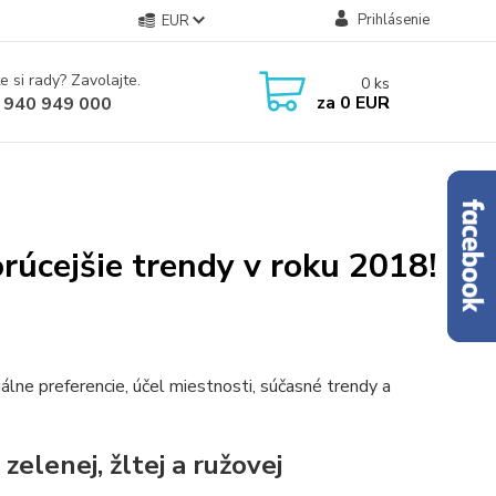
Prihlásenie
EUR
e si rady? Zavolajte.
0
ks
za
0 EUR
 940 949 000
úcejšie trendy v roku 2018!
álne preferencie, účel miestnosti, súčasné trendy a
elenej, žltej a ružovej