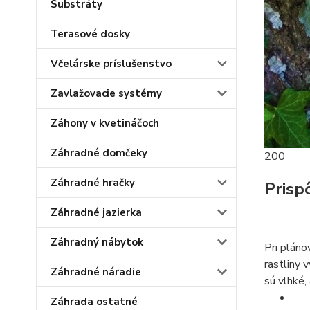
Substráty
Terasové dosky
Včelárske príslušenstvo
Zavlažovacie systémy
Záhony v kvetináčoch
Záhradné domčeky
200
Záhradné hračky
Prisp
Záhradné jazierka
Záhradný nábytok
Pri pláno
rastliny 
Záhradné náradie
sú vlhké, 
Záhrada ostatné