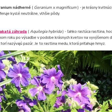
ranium nádherné
(
Geranium x magnificum
) - je krásny kvitnú
feruje kyslé neutrálne, vlhšie pôdy.
akatá záhrada
(
Aquilegia hybrida
) - ľahko rastúca rastlina, h
hom roku po výsadbe v podobe krásnych kvetov na vyvýšenom d
ktorí nazývajú pazúr. Je to rastlina medu, ktorá priťahuje hmyz.