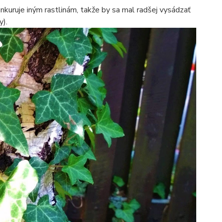
konkuruje iným rastlinám, takže by sa mal radšej vysádzať
y).