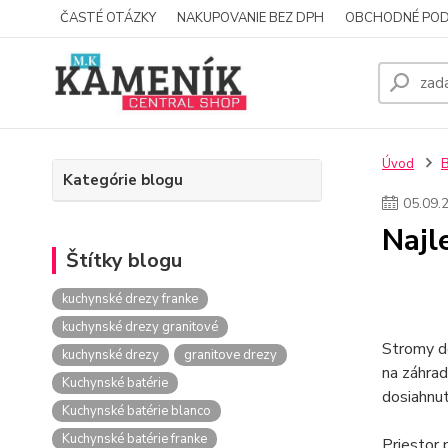
ČASTÉ OTÁZKY
NAKUPOVANIE BEZ DPH
OBCHODNÉ POD
Úvod
Kategórie blogu
05
.
09
.
Najl
Štítky blogu
kuchynské drezy franke
kuchynské drezy granitové
Stromy do
kuchynské drezy
granitove drezy
na záhrad
Kuchynské batérie
dosiahnu
Kuchynské batérie blanco
Kuchynské batérie franke
Priestor 