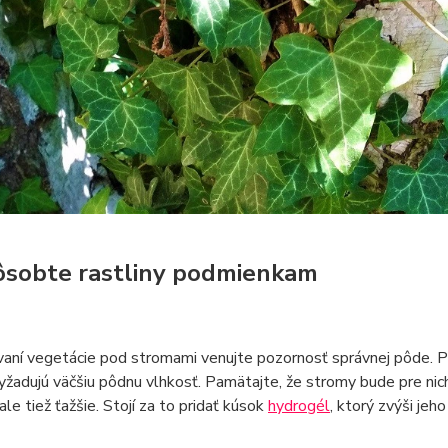
ôsobte rastliny podmienkam
vaní vegetácie pod stromami venujte pozornosť správnej pôde. Pod
vyžadujú väčšiu pôdnu vlhkosť. Pamätajte, že stromy bude pre nich
ale tiež ťažšie. Stojí za to pridať kúsok
hydrogél
, ktorý zvýši jeh