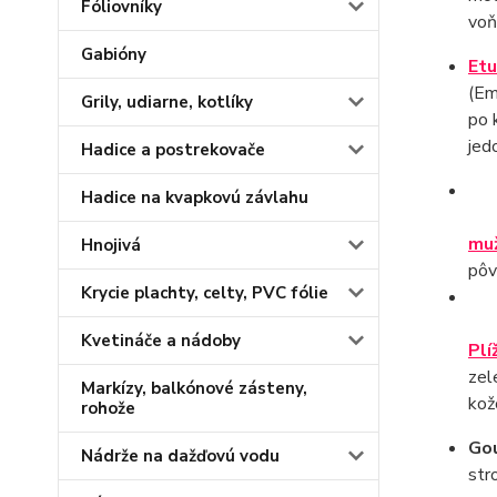
Fóliovníky
voň
Gabióny
Et
(Em
Grily, udiarne, kotlíky
po 
jed
Hadice a postrekovače
Hadice na kvapkovú závlahu
muž
Hnojivá
pôv
Krycie plachty, celty, PVC fólie
Kvetináče a nádoby
Plí
zel
Markízy, balkónové zásteny,
kož
rohože
Go
Nádrže na dažďovú vodu
str