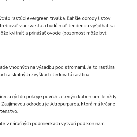
ýchlo rastúci evergreen trvalka. Ľahšie odrody listov
trebovať viac svetla a budú mať tendenciu vyšplhať sa
že kvitnúť a prinášať ovocie (pozornosť môže byť
rade vhodných na výsadbu pod stromami. Je to rastlina
ch a skalných zvyškoch. Jedovatá rastlina.
zšíreniu rýchlo pokryje povrch zeleným kobercom. Je vždy
 Zaujímavou odrodou je Atropurpurea, ktorá má krásne
etenstvo.
a, ale v náročných podmienkach vytvorí pod korunami