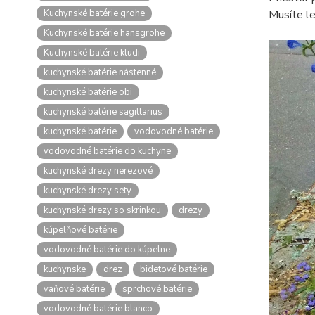
Kuchynské batérie grohe
Musíte le
Kuchynské batérie hansgrohe
Kuchynské batérie kludi
kuchynské batérie nástenné
kuchynské batérie obi
kuchynské batérie sagittarius
kuchynské batérie
vodovodné batérie
vodovodné batérie do kuchyne
kuchynské drezy nerezové
kuchynské drezy sety
kuchynské drezy so skrinkou
drezy
kúpelňové batérie
vodovodné batérie do kúpelne
kuchynske
drez
bidetové batérie
vaňové batérie
sprchové batérie
vodovodné batérie blanco