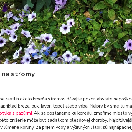
 na stromy
be rastlín okolo kmeňa stromov dávajte pozor, aby ste nepoškod
apríklad breza, buk, javor, topoľ alebo vŕba. Najprv by sme tu m
otyka s pazúrmi
. Ak sa dostaneme ku koreňu, zmeňme miesto vý
éto zníženie môže byť začiatkom plesňovej choroby. Najcitlivej
 v lúmene koruny. Za príjem vody a výživných látok sú najnápadnej