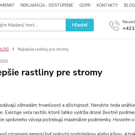
MIENKY
REKLAMÁCIA - ODSTÚPENIE
GDPR
KONTAKTY
BLOG
Neviet
Hľadať
+421
BLOG
Najlepšie rastliny pre stromy
2019
epšie rastliny pre stromy
dávajú záhradám trvanlivosť a dôstojnosť. Nerobte teda unáhlen
e. Existuje veľa rastlín, ktoré ľahko vydržia drsné životné po
tie správneho vývoja potrebujú maximálne podmienky. Hovorím o
pod stromami nemusí byť pokrytý podstielkou alebo kôrou. Atrakt