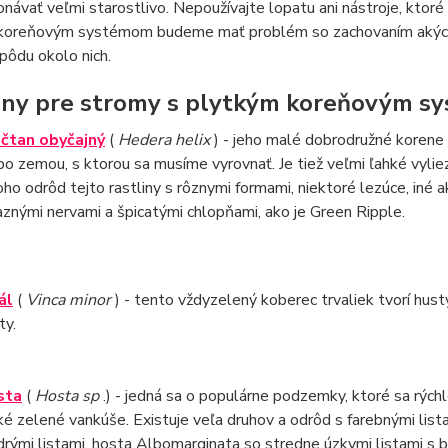
návať veľmi starostlivo. Nepoužívajte lopatu ani nástroje, ktoré
koreňovým systémom budeme mať problém so zachovaním akýchkoľ
 pôdu okolo nich.
iny pre stromy s plytkým koreňovým 
čtan obyčajný
(
Hedera helix
) - jeho malé dobrodružné korene 
bo zemou, s ktorou sa musíme vyrovnať. Je tiež veľmi ľahké vylie
ho odrôd tejto rastliny s rôznymi formami, niektoré lezúce, iné 
aznými nervami a špicatými chlopňami, ako je Green Ripple.
ál
(
Vinca minor
) - tento vždyzelený koberec trvaliek tvorí hustý
ty.
sta
(
Hosta sp
.) - jedná sa o populárne podzemky, ktoré sa rých
ké zelené vankúše. Existuje veľa druhov a odrôd s farebnými list
rými listami, hosta Albomarginata so stredne úzkymi listami s bi