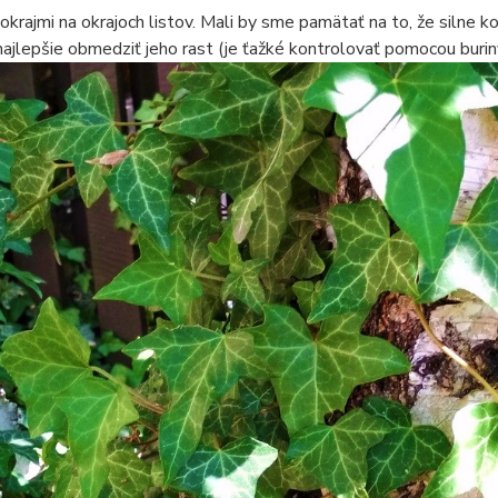
 okrajmi na okrajoch listov. Mali by sme pamätať na to, že silne 
najlepšie obmedziť jeho rast (je ťažké kontrolovať pomocou burin