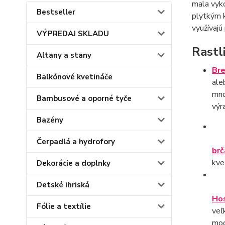
mala vyko
Bestseller
plytkým 
využívajú
VÝPREDAJ SKLADU
Rastl
Altany a stany
Bre
Balkónové kvetináče
ale
mno
Bambusové a oporné tyče
výr
Bazény
Čerpadlá a hydrofory
brč
kve
Dekorácie a doplnky
Detské ihriská
Ho
Fólie a textílie
veľ
mod