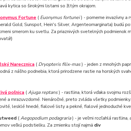
avá kytica so širokými listami so žltým okrajom.
uonymus Fortune
(
Euonymus fortunei
) - pomerne invazívny a r
erald Gold, Sunspot, Hein's Silver, Argenteomarginata) budú po
kmeni smerom ku svetlu. Za priaznivých svetelných podmienok mô
ovatá!)
ský Narecznica
(
Dryopteris filix-mas
) - jeden z mnohých pap
odná z nášho podnebia, ktorá prirodzene rastie na horských svaho
živá poľnica
(
Ajuga reptans
) - rastlina, ktorá vďaka svojmu ro
ené a mrazuvzdorné. Nenáročné, preto zvláda všetky podmienky.
ovité, lesklé hnedé, fialové listy a pekné, fialové jednoduché kv
utweed
(
Aegopodium podagraria
) - je veľmi rozľahlá rastlin
omov veľkú podstielku. Za zmienku stojí najmä
div