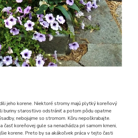
ili jeho korene. Niektoré stromy majú plytký koreňový
ali buriny starostlivo odstrániť a potom pôdu opatrne
sadby, nebojujme so stromom. Kôru nepoškrabajte.
šia časť koreňovej gule sa nenachádza pri samom kmeni,
šie korene. Preto by sa akákoľvek práca v tejto časti