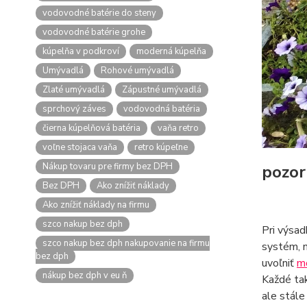
vodovodné batérie do steny
vodovodné batérie grohe
kúpelňa v podkroví
moderná kúpelňa
Umývadlá
Rohové umývadlá
Zlaté umývadlá
Zápustné umývadlá
sprchový záves
vodovodná batéria
čierna kúpelňová batéria
vaňa retro
voľne stojaca vaňa
retro kúpeľne
Nákup tovaru pre firmy bez DPH
pozor
Bez DPH
Ako znížiť náklady
Ako znížiť náklady na firmu
szco nakup bez dph
Pri výsad
szco nakup bez dph nakupovanie na firmu
systém, n
bez dph
uvoľniť
m
nákup bez dph v eu ň
Každé tak
ale stále