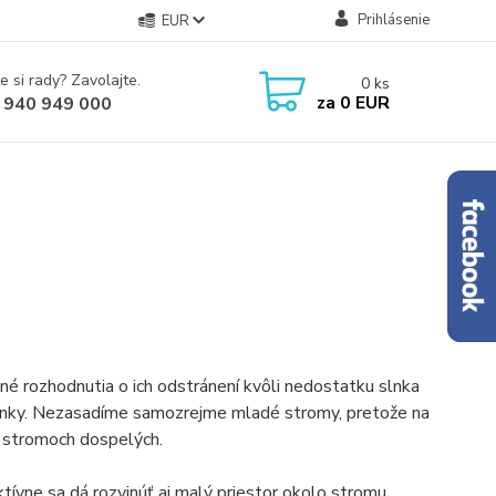
Prihlásenie
EUR
e si rady? Zavolajte.
0
ks
za
0 EUR
 940 949 000
é rozhodnutia o ich odstránení kvôli nedostatku slnka
dmienky. Nezasadíme samozrejme mladé stromy, pretože na
 stromoch dospelých.
ívne sa dá rozvinúť aj malý priestor okolo stromu.