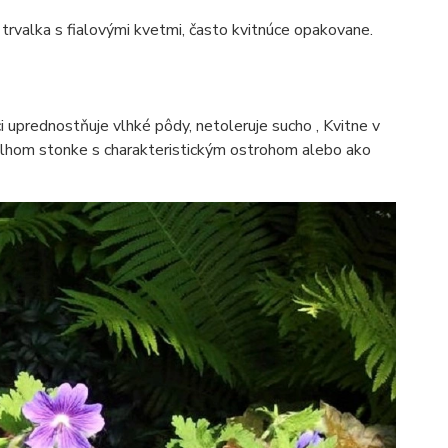
ci trvalka s fialovými kvetmi, často kvitnúce opakovane.
oci uprednostňuje vlhké pôdy, netoleruje sucho , Kvitne v
lhom stonke s charakteristickým ostrohom alebo ako