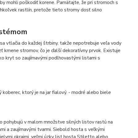
 by mohli poškodiť korene. Pamätajte, že pri stromoch s
vek rastlín, pretože tieto stromy dosť silno
systémom
sa vtlačia do každej štrbiny, takže nepotrebuje veľa vody
zť kmene stromov, čo je ďalší dekoratívny prvok. Existuje
ako kryt so zaujímavými podlhovastými listami s
 koberec, ktorý je na jar fialový. - modré alebo biele
lo pohybujú v malom množstve silných listov rastú na
ami a zaujímavými tvarmi. Siebold hosta s veľkými
elymi okrajmi, veľmi úzky list hosta Stiletto alebo