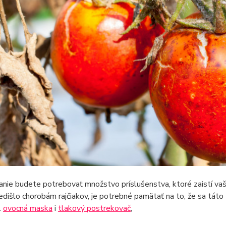
anie budete potrebovať množstvo príslušenstva, ktoré zaistí v
edišlo chorobám rajčiakov, je potrebné pamätať na to, že sa táto
.
ovocná maska
i
tlakový postrekovač
,