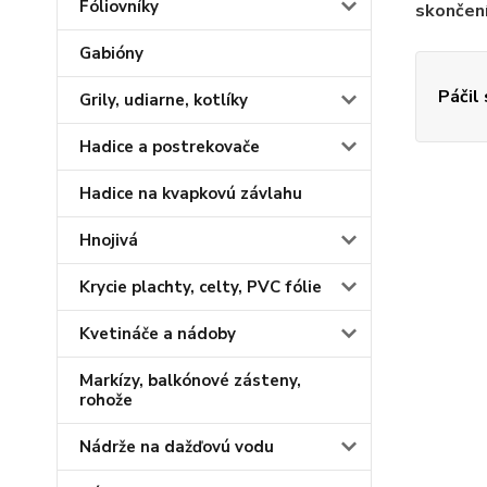
Fóliovníky
skončen
Gabióny
Páčil
Grily, udiarne, kotlíky
Hadice a postrekovače
Hadice na kvapkovú závlahu
Hnojivá
Krycie plachty, celty, PVC fólie
Kvetináče a nádoby
Markízy, balkónové zásteny,
rohože
Nádrže na dažďovú vodu