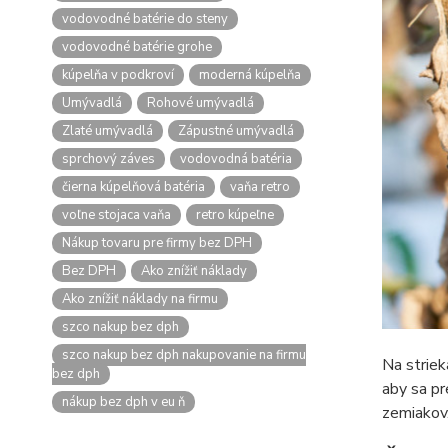
vodovodné batérie do steny
vodovodné batérie grohe
kúpelňa v podkroví
moderná kúpelňa
Umývadlá
Rohové umývadlá
Zlaté umývadlá
Zápustné umývadlá
sprchový záves
vodovodná batéria
čierna kúpelňová batéria
vaňa retro
voľne stojaca vaňa
retro kúpeľne
Nákup tovaru pre firmy bez DPH
Bez DPH
Ako znížiť náklady
Ako znížiť náklady na firmu
szco nakup bez dph
szco nakup bez dph nakupovanie na firmu
Na striek
bez dph
aby sa pr
nákup bez dph v eu ň
zemiakov