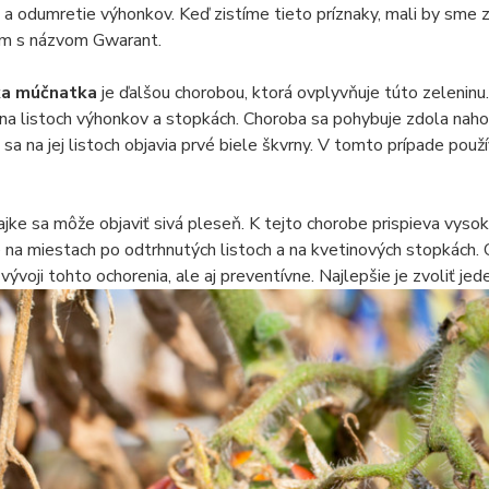
 a odumretie výhonkov. Keď zistíme tieto príznaky, mali by sme z
om s názvom Gwarant.
ka múčnatka
je ďalšou chorobou, ktorá ovplyvňuje túto zeleninu.
j na listoch výhonkov a stopkách. Choroba sa pohybuje zdola naho
 sa na jej listoch objavia prvé biele škvrny. V tomto prípade použí
jke sa môže objaviť sivá pleseň. K tejto chorobe prispieva vysok
 na miestach po odtrhnutých listoch a na kvetinových stopkách. O
i vývoji tohto ochorenia, ale aj preventívne. Najlepšie je zvoliť j