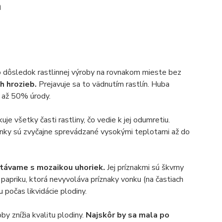
a
to dôsledok rastlinnej výroby na rovnakom mieste bez
h hrozieb.
Prejavuje sa to vädnutím rastlín. Huba
u až 50% úrody.
je všetky časti rastliny, čo vedie k jej odumretiu.
ienky sú zvyčajne sprevádzané vysokými teplotami až do
retávame s mozaikou uhoriek.
Jej príznakmi sú škvrny
e papriku, ktorá nevyvoláva príznaky vonku (na častiach
 počas likvidácie plodiny.
y znížia kvalitu plodiny.
Najskôr by sa mala po