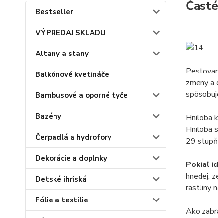
Časté
Bestseller
VÝPREDAJ SKLADU
Altany a stany
Pestovani
Balkónové kvetináče
zmeny a 
spôsobuje
Bambusové a oporné tyče
Bazény
Hniloba k
Hniloba s
Čerpadlá a hydrofory
29 stupňo
Dekorácie a doplnky
Pokiaľ i
hnedej, z
Detské ihriská
rastliny 
Fólie a textílie
Ako zabrá