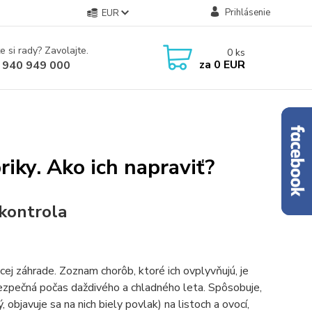
Prihlásenie
EUR
e si rady? Zavolajte.
0
ks
za
0 EUR
 940 949 000
riky. Ako ich napraviť?
 kontrola
cej záhrade. Zoznam chorôb, ktoré ich ovplyvňujú, je
bezpečná počas daždivého a chladného leta. Spôsobuje,
, objavuje sa na nich biely povlak) na listoch a ovocí,