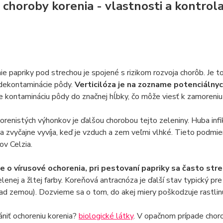
 choroby korenia - vlastnosti a kontrol
e papriky pod strechou je spojené s rizikom rozvoja chorôb. Je 
dekontaminácie pôdy.
Verticilóza je na zozname potenciálnyc
 kontamináciu pôdy do značnej hĺbky, čo môže viesť k zamoreni
orenistých výhonkov je ďalšou chorobou tejto zeleniny. Huba infiku
a zvyčajne vyvíja, keď je vzduch a zem veľmi vlhké. Tieto podm
v Celzia.
de o vírusové ochorenia, pri pestovaní papriky sa často st
elenej a žltej farby. Koreňová antracnóza je ďalší stav typický pr
nad zemou). Dozvieme sa o tom, do akej miery poškodzuje rastlinu
niť ochoreniu korenia?
biologické látky
. V opačnom prípade chorob