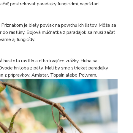
ačať postrekovať paradajky fungicídmi, napríklad
 Príznakom je biely povlak na povrchu ich listov. Môže sa
r do rastliny. Bojová múčnatka z paradajok sa musí začať
vame aj fungicídy.
á hustota rastlín a dlhotrvajúce zrážky. Huba sa
vocie hniloba z päty. Mali by sme striekať paradajky
eden z prípravkov: Amistar, Topsin alebo Polyram.