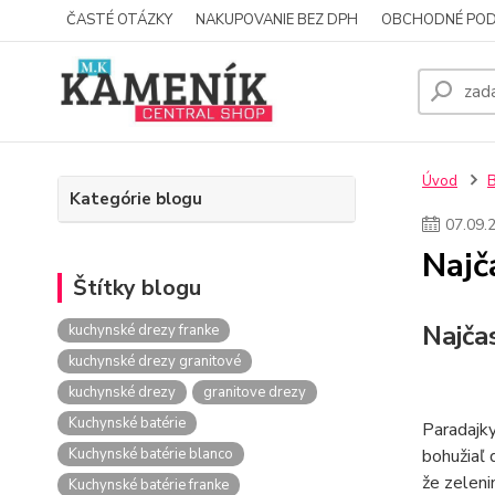
ČASTÉ OTÁZKY
NAKUPOVANIE BEZ DPH
OBCHODNÉ POD
Úvod
Kategórie blogu
07
.
09
.
Najč
Štítky blogu
Najča
kuchynské drezy franke
kuchynské drezy granitové
kuchynské drezy
granitove drezy
Kuchynské batérie
Paradajky
Kuchynské batérie blanco
bohužiaľ 
že zelenin
Kuchynské batérie franke