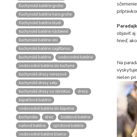
sčernenie
Kuchynské batérie grohe
prípravk
Kuchynské batérie hansgrohe
Kuchynské batérie kludi
Paradaj
kuchynské batérie nástenné
objaviť a
kuchynské batérie obi
hneď, ako
kuchynské batérie sagittarius
kuchynské batérie
vodovodné batérie
Na parada
vodovodné batérie do kuchyne
vyskytuje
kuchynské drezy nerezové
nielen pr
kuchynské drezy sety
kuchynské drezy so skrinkou
drezy
kúpelňové batérie
vodovodné batérie do kúpelne
kuchynske
drez
bidetové batérie
vaňové batérie
sprchové batérie
vodovodné batérie blanco