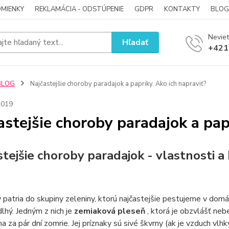
MIENKY
REKLAMÁCIA - ODSTÚPENIE
GDPR
KONTAKTY
BLOG
Neviet
Hľadať
+421
BLOG
Najčastejšie choroby paradajok a papriky. Ako ich napraviť?
2019
astejšie choroby paradajok a pap
stejšie choroby paradajok - vlastnosti a
 patria do skupiny zeleniny, ktorú najčastejšie pestujeme v domá
dlhý. Jedným z nich je
zemiaková pleseň
, ktorá je obzvlášť ne
a za pár dní zomrie. Jej príznaky sú sivé škvrny (ak je vzduch vlhký