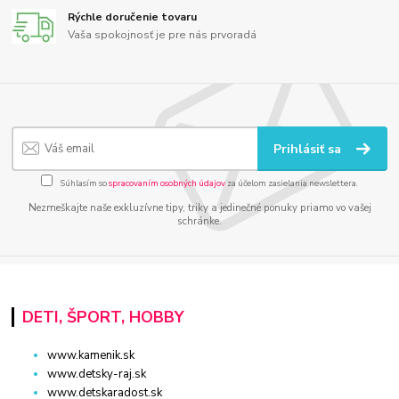
Rýchle doručenie tovaru
Vaša spokojnosť je pre nás prvoradá
Prihlásiť sa
Súhlasím so
spracovaním osobných údajov
za účelom zasielania newslettera.
Nezmeškajte naše exkluzívne tipy, triky a jedinečné ponuky priamo vo vašej
schránke.
DETI, ŠPORT, HOBBY
www.kamenik.sk
www.detsky-raj.sk
www.detskaradost.sk