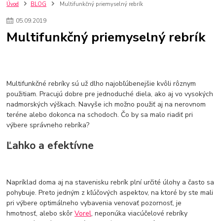
kuchynské batérie sagittarius
kuchynské batérie
vodovodné batérie
Úvod
BLOG
Multifunkčný priemyselný rebrík
vodovodné batérie do kuchyne
kuchynské drezy nerezové
05
.
09
.
2019
kuchynské drezy sety
kuchynské drezy so skrinkou
drezy
Multifunkčný priemyselný rebrík
kúpelňové batérie
vodovodné batérie do kúpelne
kuchynske
drez
bidetové batérie
vaňové batérie
sprchové batérie
vodovodné batérie blanco
vodovodné batérie do steny
vodovodné batérie grohe
kúpelňa v podkroví
moderná kúpelňa
Multifunkčné rebríky sú už dlho najobľúbenejšie kvôli rôznym
Umývadlá
Rohové umývadlá
Zlaté umývadlá
použitiam. Pracujú dobre pre jednoduché diela, ako aj vo vysokých
Zápustné umývadlá
sprchový záves
vodovodná batéria
nadmorských výškach. Navyše ich možno použiť aj na nerovnom
čierna kúpelňová batéria
vaňa retro
voľne stojaca vaňa
teréne alebo dokonca na schodoch. Čo by sa malo riadiť pri
retro kúpeľne
Nákup tovaru pre firmy bez DPH
Bez DPH
výbere správneho rebríka?
Ako znížiť náklady
Ako znížiť náklady na firmu
szco nakup bez dph
Ľahko a efektívne
szco nakup bez dph nakupovanie na firmu bez dph
nákup bez dph v eu ň
Napríklad doma aj na stavenisku rebrík plní určité úlohy a často sa
pohybuje. Preto jedným z kľúčových aspektov, na ktoré by ste mali
pri výbere optimálneho vybavenia venovať pozornosť, je
hmotnosť, alebo skôr
Vorel
, neponúka viacúčelové rebríky