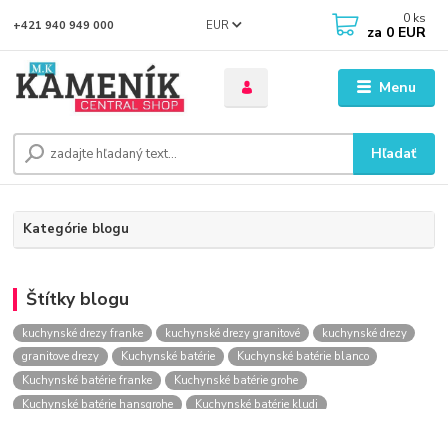
0
ks
EUR
+421 940 949 000
za
0 EUR
Menu
Hľadať
Kategórie blogu
Štítky blogu
kuchynské drezy franke
kuchynské drezy granitové
kuchynské drezy
granitove drezy
Kuchynské batérie
Kuchynské batérie blanco
Kuchynské batérie franke
Kuchynské batérie grohe
Kuchynské batérie hansgrohe
Kuchynské batérie kludi
kuchynské batérie nástenné
kuchynské batérie obi