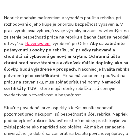
Napriek mnohým možnostiam a výhodám použitia rebríka, pri
rozhodovaní o jeho kúpe je prioritou bezpečnosť vybavenia. V
praxi výrobcovia vybavujú svoje výrobky prvkami navrhnutými na
zaistenie bezpečnosti práce na rebríku a žiadna časť sa neoddelí
od zvyšku.
Bayersystem
, vyrobené po Odre.
Aby sa zabránilo
pošmyknutiu osoby po rebríku, sú priečky ryhované a
chodidlá sú vybavené gumovými krytmi. Ochranná lišta
chráni pred prevrátením a akékoľvek ďalšie doplnky, ako sú
úlovky, budú vyjadrené v prospech.
Nakoniec je kvalita rebríka
potvrdená jeho
certifikátmi
. Ak sa má zariadenie používať na
prácu na stavenisku, musí spĺňať príslušné normy.
Nemecké
certifikáty TUV
, ktoré majú rebríky rebríčka , sú cenným
svedectvom o trvanlivosti a bezpečnosti.
Stručne povedané, prvé aspekty, ktorým musíte venovať
pozornosť pred nákupom, sú bezpečnosť a účel rebríka. Napriek
podobnej konštrukcii môžu byť niektoré modely praktickejšie vo
zvislej polohe ako napríklad ako plošina. Ak má byť zariadenie
univerzálne, je dobré sa zamerať na kvalitu povrchovej úpravy a