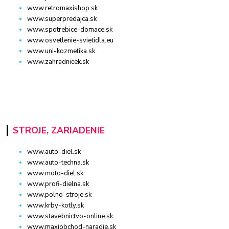
www.retromaxishop.sk
www.superpredajca.sk
www.spotrebice-domace.sk
www.osvetlenie-svietidla.eu
www.uni-kozmetika.sk
www.zahradnicek.sk
STROJE, ZARIADENIE
www.auto-diel.sk
www.auto-techna.sk
www.moto-diel.sk
www.profi-dielna.sk
www.polno-stroje.sk
www.krby-kotly.sk
www.stavebnictvo-online.sk
www.maxiobchod-naradie.sk