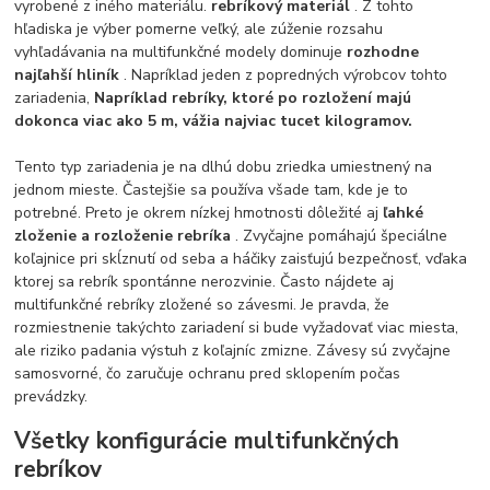
vyrobené z iného materiálu.
rebríkový materiál
. Z tohto
hľadiska je výber pomerne veľký, ale zúženie rozsahu
vyhľadávania na multifunkčné modely dominuje
rozhodne
najľahší hliník
. Napríklad jeden z popredných výrobcov tohto
zariadenia,
Napríklad rebríky, ktoré po rozložení majú
dokonca viac ako 5 m, vážia najviac tucet kilogramov.
Tento typ zariadenia je na dlhú dobu zriedka umiestnený na
jednom mieste. Častejšie sa používa všade tam, kde je to
potrebné. Preto je okrem nízkej hmotnosti dôležité aj
ľahké
zloženie a rozloženie rebríka
. Zvyčajne pomáhajú špeciálne
koľajnice pri skĺznutí od seba a háčiky zaisťujú bezpečnosť, vďaka
ktorej sa rebrík spontánne nerozvinie. Často nájdete aj
multifunkčné rebríky zložené so závesmi. Je pravda, že
rozmiestnenie takýchto zariadení si bude vyžadovať viac miesta,
ale riziko padania výstuh z koľajníc zmizne. Závesy sú zvyčajne
samosvorné, čo zaručuje ochranu pred sklopením počas
prevádzky.
Všetky konfigurácie multifunkčných
rebríkov