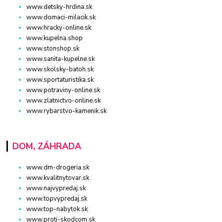
www.detsky-hrdina.sk
www.domaci-milacik.sk
www.hracky-online.sk
www.kupelna.shop
www.stonshop.sk
www.sanita-kupelne.sk
www.skolsky-batoh.sk
www.sportaturistika.sk
www.potraviny-online.sk
www.zlatnictvo-online.sk
www.rybarstvo-kamenik.sk
DOM, ZÁHRADA
www.dm-drogeria.sk
www.kvalitnytovar.sk
www.najvypredaj.sk
www.topvypredaj.sk
www.top-nabytok.sk
www.proti-skodcom.sk