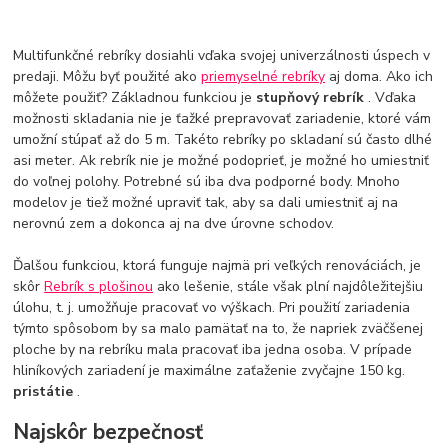
Multifunkčné rebríky dosiahli vďaka svojej univerzálnosti úspech v
predaji. Môžu byť použité ako
priemyselné rebríky
aj doma. Ako ich
môžete použiť? Základnou funkciou je
stupňový rebrík
. Vďaka
možnosti skladania nie je ťažké prepravovať zariadenie, ktoré vám
umožní stúpať až do 5 m. Takéto rebríky po skladaní sú často dlhé
asi meter. Ak rebrík nie je možné podoprieť, je možné ho umiestniť
do voľnej polohy. Potrebné sú iba dva podporné body. Mnoho
modelov je tiež možné upraviť tak, aby sa dali umiestniť aj na
nerovnú zem a dokonca aj na dve úrovne schodov.
Ďalšou funkciou, ktorá funguje najmä pri veľkých renováciách, je
skôr
Rebrík s plošinou
ako lešenie, stále však plní najdôležitejšiu
úlohu, t. j. umožňuje pracovať vo výškach. Pri použití zariadenia
týmto spôsobom by sa malo pamätať na to, že napriek zväčšenej
ploche by na rebríku mala pracovať iba jedna osoba. V prípade
hliníkových zariadení je maximálne zaťaženie zvyčajne 150 kg.
pristátie
.
Najskôr bezpečnosť