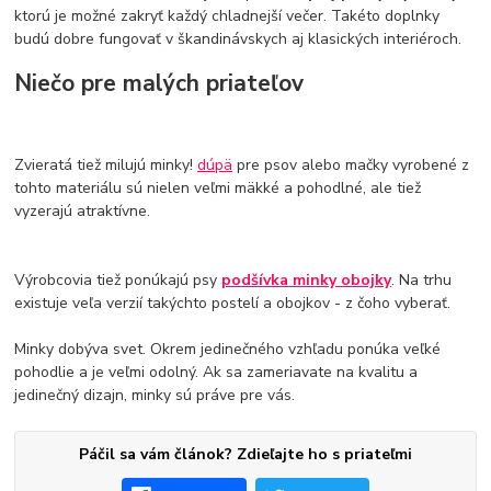
ktorú je možné zakryť každý chladnejší večer. Takéto doplnky
budú dobre fungovať v škandinávskych aj klasických interiéroch.
Niečo pre malých priateľov
Zvieratá tiež milujú minky!
dúpä
pre psov alebo mačky vyrobené z
tohto materiálu sú nielen veľmi mäkké a pohodlné, ale tiež
vyzerajú atraktívne.
Výrobcovia tiež ponúkajú psy
podšívka minky obojky
. Na trhu
existuje veľa verzií takýchto postelí a obojkov - z čoho vyberať.
Minky dobýva svet. Okrem jedinečného vzhľadu ponúka veľké
pohodlie a je veľmi odolný. Ak sa zameriavate na kvalitu a
jedinečný dizajn, minky sú práve pre vás.
Páčil sa vám článok? Zdieľajte ho s priateľmi