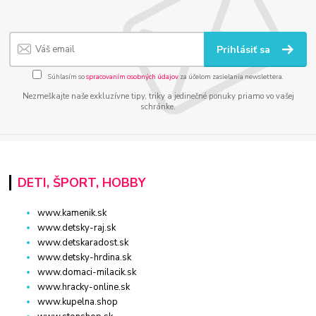
Prihlásiť sa
Súhlasím so
spracovaním osobných údajov
za účelom zasielania newslettera.
Nezmeškajte naše exkluzívne tipy, triky a jedinečné ponuky priamo vo vašej
schránke.
DETI, ŠPORT, HOBBY
www.kamenik.sk
www.detsky-raj.sk
www.detskaradost.sk
www.detsky-hrdina.sk
www.domaci-milacik.sk
www.hracky-online.sk
www.kupelna.shop