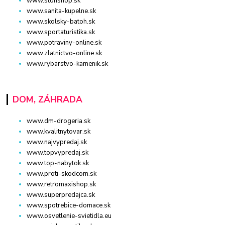
www.stonshop.sk
www.sanita-kupelne.sk
www.skolsky-batoh.sk
www.sportaturistika.sk
www.potraviny-online.sk
www.zlatnictvo-online.sk
www.rybarstvo-kamenik.sk
DOM, ZÁHRADA
www.dm-drogeria.sk
www.kvalitnytovar.sk
www.najvypredaj.sk
www.topvypredaj.sk
www.top-nabytok.sk
www.proti-skodcom.sk
www.retromaxishop.sk
www.superpredajca.sk
www.spotrebice-domace.sk
www.osvetlenie-svietidla.eu