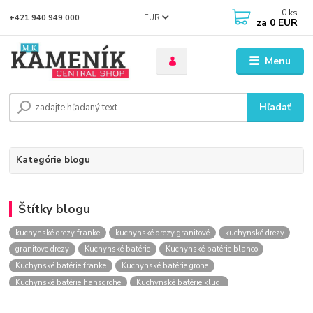
0
ks
EUR
+421 940 949 000
za
0 EUR
Menu
Hľadať
Kategórie blogu
Štítky blogu
kuchynské drezy franke
kuchynské drezy granitové
kuchynské drezy
granitove drezy
Kuchynské batérie
Kuchynské batérie blanco
Kuchynské batérie franke
Kuchynské batérie grohe
Kuchynské batérie hansgrohe
Kuchynské batérie kludi
kuchynské batérie nástenné
kuchynské batérie obi