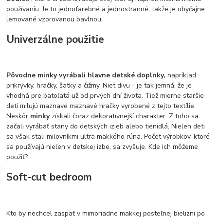
používaniu. Je to jednofarebné a jednostranné, takže je obyčajne
lemované vzorovanou bavlnou.
Univerzálne použitie
Pôvodne minky vyrábali hlavne detské doplnky,
napríklad
prikrývky, hračky, šatky a čižmy. Niet divu - je tak jemná, že je
vhodná pre batoľatá už od prvých dní života. Tiež mierne staršie
deti milujú maznavé maznavé hračky vyrobené z tejto textílie.
Neskôr
minky
získali čoraz dekoratívnejší charakter. Z toho sa
začali vyrábať stany do detských izieb alebo tienidlá. Nielen deti
sa však stali milovníkmi ultra mäkkého rúna. Počet výrobkov, ktoré
sa používajú nielen v detskej izbe, sa zvyšuje. Kde ich môžeme
použiť?
Soft-cut bedroom
Kto by nechcel zaspať v mimoriadne mäkkej posteľnej bielizni po