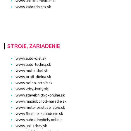
www.uni-kozmetika.sk
www.zahradnicek.sk
STROJE, ZARIADENIE
www.auto-diel.sk
www.auto-techna.sk
www.moto-diel.sk
www.profi-dielna.sk
www.polno-stroje.sk
www.krby-kotly.sk
www.stavebnictvo-online.sk
www.maxiobchod-naradie.sk
www.moto-prislusenstvo.sk
www.firemne-zariadenie.sk
www.nahradnediely.online
www.uni-zdrav.sk