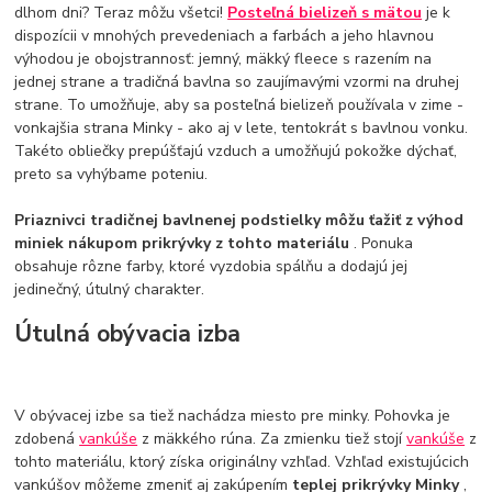
dlhom dni? Teraz môžu všetci!
Posteľná bielizeň s mätou
je k
dispozícii v mnohých prevedeniach a farbách a jeho hlavnou
výhodou je obojstrannosť: jemný, mäkký fleece s razením na
jednej strane a tradičná bavlna so zaujímavými vzormi na druhej
strane. To umožňuje, aby sa posteľná bielizeň používala v zime -
vonkajšia strana Minky - ako aj v lete, tentokrát s bavlnou vonku.
Takéto obliečky prepúšťajú vzduch a umožňujú pokožke dýchať,
preto sa vyhýbame poteniu.
Priaznivci tradičnej bavlnenej podstielky môžu ťažiť z výhod
miniek nákupom prikrývky z tohto materiálu
. Ponuka
obsahuje rôzne farby, ktoré vyzdobia spálňu a dodajú jej
jedinečný, útulný charakter.
Útulná obývacia izba
V obývacej izbe sa tiež nachádza miesto pre minky. Pohovka je
zdobená
vankúše
z mäkkého rúna. Za zmienku tiež stojí
vankúše
z
tohto materiálu, ktorý získa originálny vzhľad. Vzhľad existujúcich
vankúšov môžeme zmeniť aj zakúpením
teplej prikrývky Minky
,