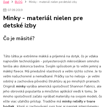
kuchynské batérie sagittarius
kuchynské batérie
vodovodné batérie
Úvod
BLOG
Minky - materiál nielen pre detské izby
vodovodné batérie do kuchyne
kuchynské drezy nerezové
07
.
09
.
2019
kuchynské drezy sety
kuchynské drezy so skrinkou
drezy
Minky - materiál nielen pre
kúpelňové batérie
vodovodné batérie do kúpelne
kuchynske
drez
detské izby
bidetové batérie
vaňové batérie
sprchové batérie
vodovodné batérie blanco
vodovodné batérie do steny
vodovodné batérie grohe
kúpelňa v podkroví
moderná kúpelňa
Čo je mäsité?
Umývadlá
Rohové umývadlá
Zlaté umývadlá
Zápustné umývadlá
sprchový záves
vodovodná batéria
čierna kúpelňová batéria
vaňa retro
voľne stojaca vaňa
Táto látka je extrémne mäkká a príjemná na dotyk, čo je vďaka
retro kúpeľne
Nákup tovaru pre firmy bez DPH
Bez DPH
najnovším technológiám - polyesterových mikrovlákien omnoho
Ako znížiť náklady
Ako znížiť náklady na firmu
szco nakup bez dph
tenšia ako dokonca bavlna. Svojím spôsobom je to veľmi jemný a
szco nakup bez dph nakupovanie na firmu bez dph
nákup bez dph v eu ň
mäkký fleece. Má priedušné vlastnosti a veľmi rýchlo schne. Je to
veľmi našuchorené a nemačkané. Práčky sa ho neboja - je veľmi
odolný a zachováva pôvodnú štruktúru aj po mnohých praniach.
Originál
minky
vyrába americká spoločnosť Shannon Fabrics, ale
jeho obrovská popularita a množstvo aplikácií viedli k tomu, že
mnoho spoločností začalo vyrábať materiály na svojom modeli, čo
ešte viac uľahčilo prístup. Tradične má
minky reliéfy v tvare
bodiek
, ktoré si zachovávajú svoj tvar aj napriek intenzívnemu