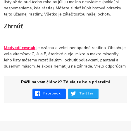
listy až do budúceho roka av júli ju možno neuvidíme (pokiaľ si
nespomenieme, kde rástla). Môžete si tiež kúpiť hotové odrezky
tejto úžasnej rastliny. Všetko je záležitosťou našej ochoty.
Zhrnúť
Medvedí cesnak
je vzácna a veľmi nenápadná rastlina. Obsahuje
veľa vitamínov C, A a E, éterické oleje, mikro a makro minerály.
Jeho listy môžeme rezať šalátmi, ochutiť polievkami, pastami a
duseným mäsom. Je škoda nemať ju na záhrade. Vrelo odporúčam!
Páčil sa vám článok? Zdieľajte ho s priateľmi
Facebook
Twitter