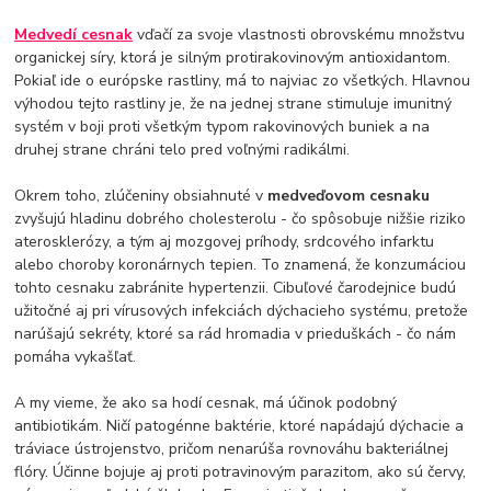
Medvedí cesnak
vďačí za svoje vlastnosti obrovskému množstvu
organickej síry, ktorá je silným protirakovinovým antioxidantom.
Pokiaľ ide o európske rastliny, má to najviac zo všetkých. Hlavnou
výhodou tejto rastliny je, že na jednej strane stimuluje imunitný
systém v boji proti všetkým typom rakovinových buniek a na
druhej strane chráni telo pred voľnými radikálmi.
Okrem toho, zlúčeniny obsiahnuté v
medveďovom cesnaku
zvyšujú hladinu dobrého cholesterolu - čo spôsobuje nižšie riziko
aterosklerózy, a tým aj mozgovej príhody, srdcového infarktu
alebo choroby koronárnych tepien. To znamená, že konzumáciou
tohto cesnaku zabránite hypertenzii. Cibuľové čarodejnice budú
užitočné aj pri vírusových infekciách dýchacieho systému, pretože
narúšajú sekréty, ktoré sa rád hromadia v prieduškách - čo nám
pomáha vykašľať.
A my vieme, že ako sa hodí cesnak, má účinok podobný
antibiotikám. Ničí patogénne baktérie, ktoré napádajú dýchacie a
tráviace ústrojenstvo, pričom nenarúša rovnováhu bakteriálnej
flóry. Účinne bojuje aj proti potravinovým parazitom, ako sú červy,