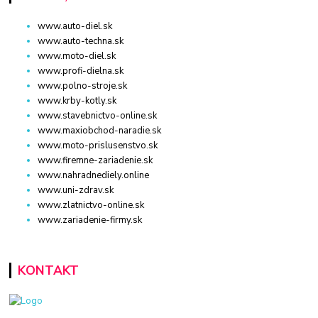
www.auto-diel.sk
www.auto-techna.sk
www.moto-diel.sk
www.profi-dielna.sk
www.polno-stroje.sk
www.krby-kotly.sk
www.stavebnictvo-online.sk
www.maxiobchod-naradie.sk
www.moto-prislusenstvo.sk
www.firemne-zariadenie.sk
www.nahradnediely.online
www.uni-zdrav.sk
www.zlatnictvo-online.sk
www.zariadenie-firmy.sk
KONTAKT