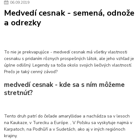
06
.
09
.
2019
kuchynské drezy sety
kuchynské drezy so skrinkou
drezy
Medvedí cesnak - semená, odnože
kúpelňové batérie
vodovodné batérie do kúpelne
kuchynske
drez
a odrezky
bidetové batérie
vaňové batérie
sprchové batérie
vodovodné batérie blanco
vodovodné batérie do steny
vodovodné batérie grohe
kúpelňa v podkroví
moderná kúpelňa
Umývadlá
Rohové umývadlá
Zlaté umývadlá
Zápustné umývadlá
sprchový záves
vodovodná batéria
To nie je prekvapujúce - medvedí cesnak má všetky vlastnosti
čierna kúpelňová batéria
vaňa retro
voľne stojaca vaňa
cesnaku s pridaním rôznych prospešných látok, ale jeho vzhľad je
úplne odlišný. Legendy sa točia okolo svojich liečivých vlastností.
retro kúpeľne
Nákup tovaru pre firmy bez DPH
Bez DPH
Prečo je taký cenný závod?
Ako znížiť náklady
Ako znížiť náklady na firmu
szco nakup bez dph
szco nakup bez dph nakupovanie na firmu bez dph
nákup bez dph v eu ň
medvedí cesnak - kde sa s ním môžeme
stretnúť?
Tento druh patrí do čeľade amaryllidae a nachádza sa v lesoch
na Kaukaze, v Turecku a Európe. , V Poľsku sa vyskytuje najmä v
Karpatoch, na Podhůří a v Sudetách, ako aj v iných regiónoch
krajiny.