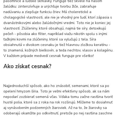
pásomnice a ľudské škrkavky. Funguje tiež skvele na našom
žalúdku: zintenzívňuje a urýchľuje tvorbu žlče, zabraňuje
nadúvaniu a zlepšuje funkciu čriev. Má choleretické a
cholagogické vlastnosti, ale nie je vhodný pre ľudí, ktorí zápasia s
dvanástnikovými alebo žalúdočnými vredmi. Toto nie je koniec jej
vlastností. Zlúčeniny, ktoré obsahujú, najmä tie síry, detoxikujú
pečeň - pôsobia ako filter, napríklad viažu nikotín spolu s inými
ťažkými kovmi na zlúčeniny, ktoré sa vylučujú z tela. Síra
obsiahnutá v divokom cesnaku je tiež hlavnou zložkou keratínu -
to znamená, kožných bielkovín, a teda nechtov, vlasov a kolagénu.
V každom prípade medvedí cesnak funguje pre všetko!
Ako získať cesnak?
Najjednoduchší spôsob, ako ho znásobiť, semenami, ktoré sa po
opelení hmyzom šíria. Toto je veľmi efektívny spôsob, ak sa nám
nepodarí zozbierať semená včas. Vďaka tomu začne rastlina tvoriť
husté polia, ktoré sa z roka na rok rozširujú. Môžeme to dosiahnuť
aj vynásobením podzemných žiaroviek. Až na to, že žiarovky sa
odoberajú okamžite po odkvitnutí, pretože po nej rastlina zaschne