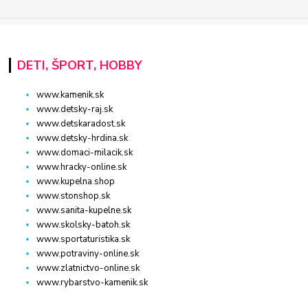
DETI, ŠPORT, HOBBY
www.kamenik.sk
www.detsky-raj.sk
www.detskaradost.sk
www.detsky-hrdina.sk
www.domaci-milacik.sk
www.hracky-online.sk
www.kupelna.shop
www.stonshop.sk
www.sanita-kupelne.sk
www.skolsky-batoh.sk
www.sportaturistika.sk
www.potraviny-online.sk
www.zlatnictvo-online.sk
www.rybarstvo-kamenik.sk