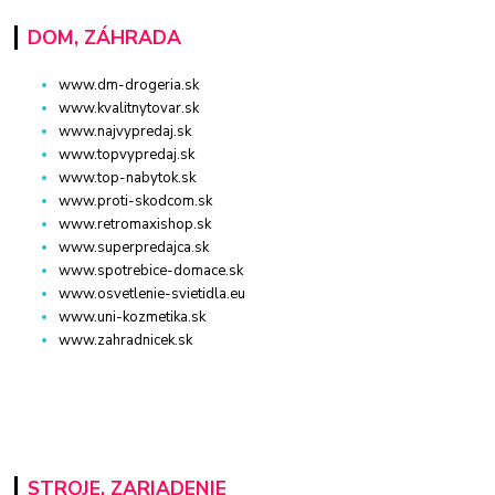
DOM, ZÁHRADA
www.dm-drogeria.sk
www.kvalitnytovar.sk
www.najvypredaj.sk
www.topvypredaj.sk
www.top-nabytok.sk
www.proti-skodcom.sk
www.retromaxishop.sk
www.superpredajca.sk
www.spotrebice-domace.sk
www.osvetlenie-svietidla.eu
www.uni-kozmetika.sk
www.zahradnicek.sk
STROJE, ZARIADENIE