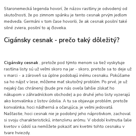
Staronemecká legenda hovorí, že názov rastliny je odvodený od
skutočnosti, že po zimnom spánku je tento cesnak prvým jedlom
medveďa. Germáni v tom čase hovorili, že ak cesnak posilní také
silné zviera, posilní to aj človeka.
Cigánsky cesnak - prečo taký dôležitý?
Cigánsky cesnak
, pretože pod týmto menom sa tiež vyskytuje
rastlina listy sú už veľmi skoro na jar - skoro, pretože sa to deje už
v marci - a zároveň sa úplne podobajú inému cesnaku. Pokúšame
sa ho nájsť v lese, môžeme mať skutočný problém. Po prvé, je už
nejaký čas chránený (bude pre nás oveľa ľahšie získať ho
nákupom v záhradníckom obchode) a po druhé jeho listy vyzerajú
ako konvalinka z listov údolia. A tu sa objavuje problém, pretože
konvalinka, hoci nádherná a očarujúca, je veľmi jedovatá.
Našťastie, hoci cesnak nie je podobný jeho náprotivkom, zachoval
si svoju charakteristickú, intenzívnu arómu. V období kvitnutia ľalie
kvetov v údolí sa nemôžete pokaziť ani kvetmi tohto cesnaku v
tvare hviezdy.