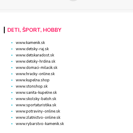
DETI, ŠPORT, HOBBY
www.kamenik.sk
www.detsky-raj.sk
www.detskaradost.sk
www.detsky-hrdina.sk
www.domaci-milacik.sk
www.hracky-online.sk
www.kupelna.shop
www.stonshop.sk
www.sanita-kupelne.sk
www.skolsky-batoh.sk
www.sportaturistika.sk
www.potraviny-online.sk
www.zlatnictvo-online.sk
www.rybarstvo-kamenik.sk