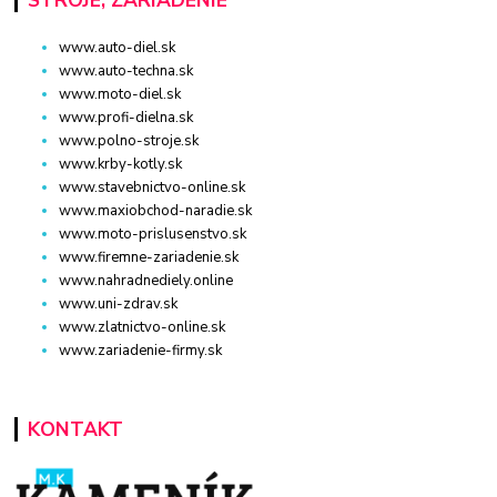
www.auto-diel.sk
www.auto-techna.sk
www.moto-diel.sk
www.profi-dielna.sk
www.polno-stroje.sk
www.krby-kotly.sk
www.stavebnictvo-online.sk
www.maxiobchod-naradie.sk
www.moto-prislusenstvo.sk
www.firemne-zariadenie.sk
www.nahradnediely.online
www.uni-zdrav.sk
www.zlatnictvo-online.sk
www.zariadenie-firmy.sk
KONTAKT