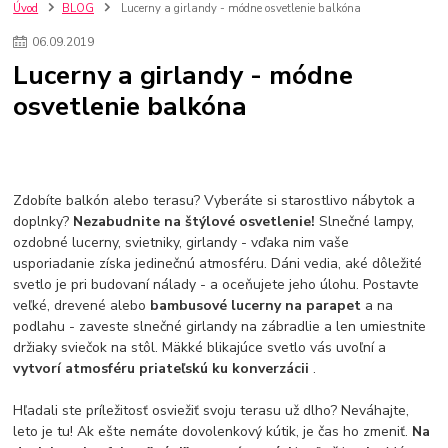
kuchynské batérie sagittarius
kuchynské batérie
vodovodné batérie
Úvod
BLOG
Lucerny a girlandy - módne osvetlenie balkóna
vodovodné batérie do kuchyne
kuchynské drezy nerezové
06
.
09
.
2019
kuchynské drezy sety
kuchynské drezy so skrinkou
drezy
Lucerny a girlandy - módne
kúpelňové batérie
vodovodné batérie do kúpelne
kuchynske
drez
osvetlenie balkóna
bidetové batérie
vaňové batérie
sprchové batérie
vodovodné batérie blanco
vodovodné batérie do steny
vodovodné batérie grohe
kúpelňa v podkroví
moderná kúpelňa
Umývadlá
Rohové umývadlá
Zlaté umývadlá
Zápustné umývadlá
sprchový záves
vodovodná batéria
Zdobíte balkón alebo terasu? Vyberáte si starostlivo nábytok a
čierna kúpelňová batéria
vaňa retro
voľne stojaca vaňa
doplnky?
Nezabudnite na štýlové osvetlenie!
Slnečné lampy,
ozdobné lucerny, svietniky, girlandy - vďaka nim vaše
retro kúpeľne
Nákup tovaru pre firmy bez DPH
Bez DPH
usporiadanie získa jedinečnú atmosféru. Dáni vedia, aké dôležité
Ako znížiť náklady
Ako znížiť náklady na firmu
szco nakup bez dph
svetlo je pri budovaní nálady - a oceňujete jeho úlohu. Postavte
szco nakup bez dph nakupovanie na firmu bez dph
nákup bez dph v eu ň
veľké, drevené alebo
bambusové lucerny na parapet
a na
podlahu - zaveste slnečné girlandy na zábradlie a len umiestnite
držiaky sviečok na stôl. Mäkké blikajúce svetlo vás uvoľní a
vytvorí atmosféru priateľskú ku konverzácii
.
Hľadali ste príležitosť osviežiť svoju terasu už dlho? Neváhajte,
leto je tu! Ak ešte nemáte dovolenkový kútik, je čas ho zmeniť.
Na