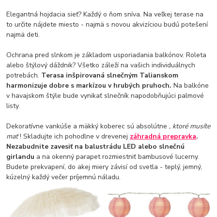
Elegantná hojdacia sieť? Každý o ňom sníva. Na veľkej terase na
to určite nájdete miesto - najmä s novou akvizíciou budú potešení
najmä deti.
Ochrana pred slnkom je základom usporiadania balkónov. Roleta
alebo štýlový dáždnik? Všetko záleží na vašich individuálnych
potrebách.
Terasa inšpirovaná slnečným Talianskom
harmonizuje dobre s markízou v hrubých pruhoch.
Na balkóne
v havajskom štýle bude vynikať slnečník napodobňujúci palmové
listy.
Dekoratívne vankúše a mäkký koberec sú absolútne
, ktoré musíte
mať
! Skladujte ich pohodlne v drevenej
záhradná prepravka
.
Nezabudnite zavesiť na balustrádu LED alebo slnečnú
girlandu
a na okenný parapet rozmiestniť bambusové lucerny.
Budete prekvapení, do akej miery závisí od svetla - teplý, jemný,
kúzelný každý večer príjemnú náladu.