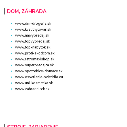
DOM, ZÁHRADA
www.dm-drogeria.sk
www.kvalitnytovar.sk
www.najvypredaj.sk
www.topvypredaj.sk
www.top-nabytok.sk
www.proti-skodcom.sk
www.retromaxishop.sk
www.superpredajca.sk
www.spotrebice-domace.sk
www.osvetlenie-svietidla.eu
www.uni-kozmetika.sk
www.zahradnicek.sk
STROJE, ZARIADENIE