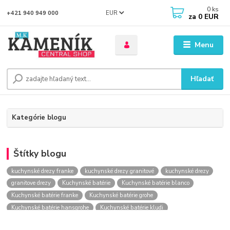
0
ks
EUR
+421 940 949 000
za
0 EUR
Menu
Hľadať
Kategórie blogu
Štítky blogu
kuchynské drezy franke
kuchynské drezy granitové
kuchynské drezy
granitove drezy
Kuchynské batérie
Kuchynské batérie blanco
Kuchynské batérie franke
Kuchynské batérie grohe
Kuchynské batérie hansgrohe
Kuchynské batérie kludi
kuchynské batérie nástenné
kuchynské batérie obi