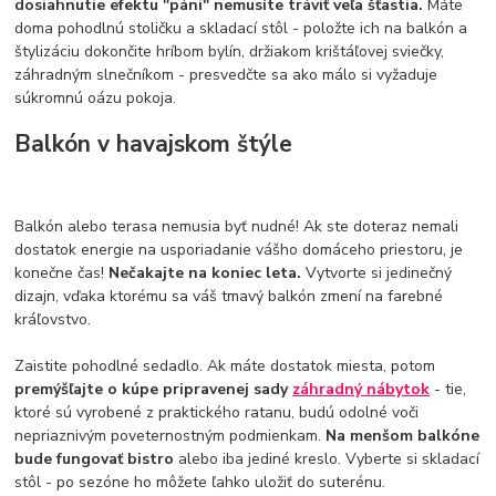
dosiahnutie efektu "páni" nemusíte tráviť veľa šťastia.
Máte
doma pohodlnú stoličku a skladací stôl - položte ich na balkón a
štylizáciu dokončite hríbom bylín, držiakom krištáľovej sviečky,
záhradným slnečníkom - presvedčte sa ako málo si vyžaduje
súkromnú oázu pokoja.
Balkón v havajskom štýle
Balkón alebo terasa nemusia byť nudné! Ak ste doteraz nemali
dostatok energie na usporiadanie vášho domáceho priestoru, je
konečne čas!
Nečakajte na koniec leta.
Vytvorte si jedinečný
dizajn, vďaka ktorému sa váš tmavý balkón zmení na farebné
kráľovstvo.
Zaistite pohodlné sedadlo. Ak máte dostatok miesta, potom
premýšľajte o kúpe pripravenej sady
záhradný nábytok
- tie,
ktoré sú vyrobené z praktického ratanu, budú odolné voči
nepriaznivým poveternostným podmienkam.
Na menšom balkóne
bude fungovať bistro
alebo iba jediné kreslo. Vyberte si skladací
stôl - po sezóne ho môžete ľahko uložiť do suterénu.