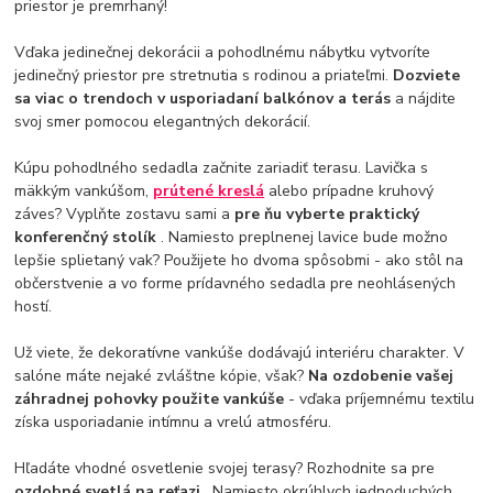
priestor je premrhaný!
Vďaka jedinečnej dekorácii a pohodlnému nábytku vytvoríte
jedinečný priestor pre stretnutia s rodinou a priateľmi.
Dozviete
sa viac o trendoch v usporiadaní balkónov a terás
a nájdite
svoj smer pomocou elegantných dekorácií.
Kúpu pohodlného sedadla začnite zariadiť terasu. Lavička s
mäkkým vankúšom,
prútené kreslá
alebo prípadne kruhový
záves? Vyplňte zostavu sami a
pre ňu vyberte praktický
konferenčný stolík
. Namiesto preplnenej lavice bude možno
lepšie splietaný vak? Použijete ho dvoma spôsobmi - ako stôl na
občerstvenie a vo forme prídavného sedadla pre neohlásených
hostí.
Už viete, že dekoratívne vankúše dodávajú interiéru charakter. V
salóne máte nejaké zvláštne kópie, však?
Na ozdobenie vašej
záhradnej pohovky použite vankúše
- vďaka príjemnému textilu
získa usporiadanie intímnu a vrelú atmosféru.
Hľadáte vhodné osvetlenie svojej terasy? Rozhodnite sa pre
ozdobné svetlá na reťazi
. Namiesto okrúhlych jednoduchých