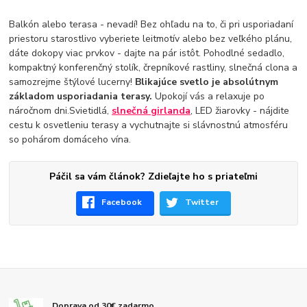
Balkón alebo terasa - nevadí! Bez ohľadu na to, či pri usporiadaní
priestoru starostlivo vyberiete leitmotív alebo bez veľkého plánu,
dáte dokopy viac prvkov - dajte na pár istôt. Pohodlné sedadlo,
kompaktný konferenčný stolík, črepníkové rastliny, slnečná clona a
samozrejme štýlové lucerny!
Blikajúce svetlo je absolútnym
základom usporiadania terasy.
Upokojí vás a relaxuje po
náročnom dni.Svietidlá,
slnečná girlanda
, LED žiarovky - nájdite
cestu k osvetleniu terasy a vychutnajte si slávnostnú atmosféru
so pohárom domáceho vína.
Páčil sa vám článok? Zdieľajte ho s priateľmi
Facebook
Twitter
Doprava od 30€ zadarmo