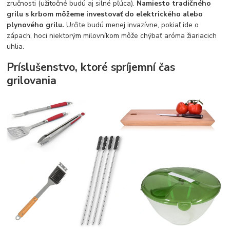
zručnosti (užitočné budú aj silné pľúca).
Namiesto tradičného
grilu s krbom môžeme investovať do elektrického alebo
plynového grilu.
Určite budú menej invazívne, pokiaľ ide o
zápach, hoci niektorým milovníkom môže chýbať aróma žiariacich
uhlia.
Príslušenstvo, ktoré spríjemní čas
grilovania