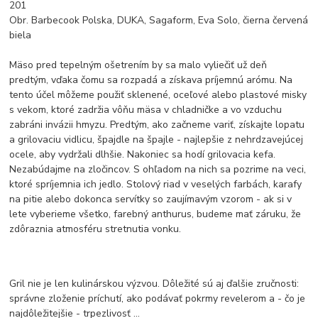
201
Obr. Barbecook Polska, DUKA, Sagaform, Eva Solo, čierna červená
biela
Mäso pred tepelným ošetrením by sa malo vyliečiť už deň
predtým, vďaka čomu sa rozpadá a získava príjemnú arómu. Na
tento účel môžeme použiť sklenené, oceľové alebo plastové misky
s vekom, ktoré zadržia vôňu mäsa v chladničke a vo vzduchu
zabráni invázii hmyzu. Predtým, ako začneme variť, získajte lopatu
a grilovaciu vidlicu, špajdle na špajle - najlepšie z nehrdzavejúcej
ocele, aby vydržali dlhšie. Nakoniec sa hodí grilovacia kefa.
Nezabúdajme na zločincov. S ohľadom na nich sa pozrime na veci,
ktoré spríjemnia ich jedlo. Stolový riad v veselých farbách, karafy
na pitie alebo dokonca servítky so zaujímavým vzorom - ak si v
lete vyberieme všetko, farebný anthurus, budeme mať záruku, že
zdôraznia atmosféru stretnutia vonku.
Gril nie je len kulinárskou výzvou. Dôležité sú aj ďalšie zručnosti:
správne zloženie príchutí, ako podávať pokrmy revelerom a - čo je
najdôležitejšie - trpezlivosť ...