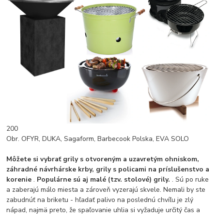
200
Obr. OFYR, DUKA, Sagaform, Barbecook Polska, EVA SOLO
Môžete si vybrať grily s otvoreným a uzavretým ohniskom,
záhradné návrhárske krby, grily s policami na príslušenstvo a
korenie
.
Populárne sú aj malé (tzv. stolové) grily.
. Sú po ruke
a zaberajú málo miesta a zároveň vyzerajú skvele. Nemali by ste
zabudnúť na briketu - hľadať palivo na poslednú chvíľu je zlý
nápad, najmä preto, že spaľovanie uhlia si vyžaduje určitý čas a