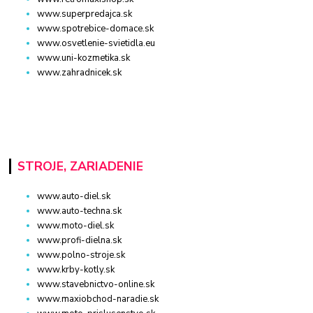
www.superpredajca.sk
www.spotrebice-domace.sk
www.osvetlenie-svietidla.eu
www.uni-kozmetika.sk
www.zahradnicek.sk
STROJE, ZARIADENIE
www.auto-diel.sk
www.auto-techna.sk
www.moto-diel.sk
www.profi-dielna.sk
www.polno-stroje.sk
www.krby-kotly.sk
www.stavebnictvo-online.sk
www.maxiobchod-naradie.sk