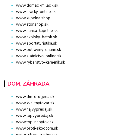
www.domaci-milacik.sk
www.hracky-online.sk
www.kupelna.shop
www.stonshop.sk
www.sanita-kupelne.sk
www.skolsky-batoh.sk
www.sportaturistika.sk
www.potraviny-online.sk
www.zlatnictvo-online.sk
www.rybarstvo-kamenik.sk
DOM, ZÁHRADA
www.dm-drogeria.sk
www.kvalitnytovar.sk
www.najvypredaj.sk
www.topvypredaj.sk
www.top-nabytok.sk
www.proti-skodcom.sk
www.retromaxishop.sk