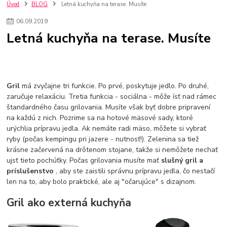
kuchynské batérie sagittarius
kuchynské batérie
vodovodné batérie
Úvod
BLOG
Letná kuchyňa na terase. Musíte
vodovodné batérie do kuchyne
kuchynské drezy nerezové
06
.
09
.
2019
kuchynské drezy sety
kuchynské drezy so skrinkou
drezy
Letná kuchyňa na terase. Musíte
kúpelňové batérie
vodovodné batérie do kúpelne
kuchynske
drez
bidetové batérie
vaňové batérie
sprchové batérie
vodovodné batérie blanco
vodovodné batérie do steny
vodovodné batérie grohe
kúpelňa v podkroví
moderná kúpelňa
Gril
má zvyčajne tri funkcie. Po prvé, poskytuje jedlo. Po druhé,
Umývadlá
Rohové umývadlá
Zlaté umývadlá
zaručuje relaxáciu. Tretia funkcia - sociálna - môže ísť nad rámec
Zápustné umývadlá
sprchový záves
vodovodná batéria
štandardného času grilovania. Musíte však byť dobre pripravení
čierna kúpelňová batéria
vaňa retro
voľne stojaca vaňa
na každú z nich. Pozrime sa na hotové mäsové sady, ktoré
retro kúpeľne
Nákup tovaru pre firmy bez DPH
Bez DPH
urýchlia prípravu jedla. Ak nemáte radi mäso, môžete si vybrať
Ako znížiť náklady
Ako znížiť náklady na firmu
szco nakup bez dph
ryby (počas kempingu pri jazere - nutnosť!). Zelenina sa tiež
szco nakup bez dph nakupovanie na firmu bez dph
nákup bez dph v eu ň
krásne začervená na drôtenom stojane, takže si nemôžete nechať
ujsť tieto pochúťky. Počas grilovania musíte mať
slušný gril a
príslušenstvo
, aby ste zaistili správnu prípravu jedla, čo nestačí
len na to, aby bolo praktické, ale aj "očarujúce" s dizajnom.
Gril ako externá kuchyňa