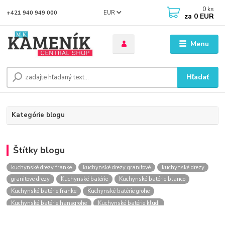
0
ks
EUR
+421 940 949 000
za
0 EUR
Menu
Hľadať
Kategórie blogu
Štítky blogu
kuchynské drezy franke
kuchynské drezy granitové
kuchynské drezy
granitove drezy
Kuchynské batérie
Kuchynské batérie blanco
Kuchynské batérie franke
Kuchynské batérie grohe
Kuchynské batérie hansgrohe
Kuchynské batérie kludi
kuchynské batérie nástenné
kuchynské batérie obi