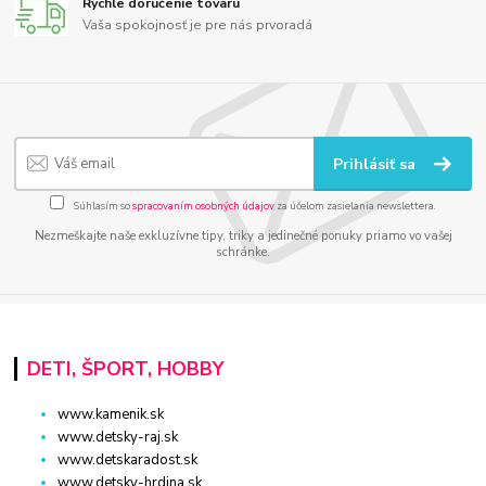
Rýchle doručenie tovaru
Vaša spokojnosť je pre nás prvoradá
Prihlásiť sa
Súhlasím so
spracovaním osobných údajov
za účelom zasielania newslettera.
Nezmeškajte naše exkluzívne tipy, triky a jedinečné ponuky priamo vo vašej
schránke.
DETI, ŠPORT, HOBBY
www.kamenik.sk
www.detsky-raj.sk
www.detskaradost.sk
www.detsky-hrdina.sk