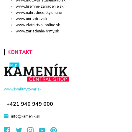
www.moto-prislusenstvo.sk
www.firemne-zariadenie.sk
www.nahradnediely.online
www.uni-zdrav.sk
www.zlatnictvo-online.sk
www.zariadenie-firmy.sk
KONTAKT
www.kvalitnytovar.sk
+421 940 949 000
info@kamenik.sk