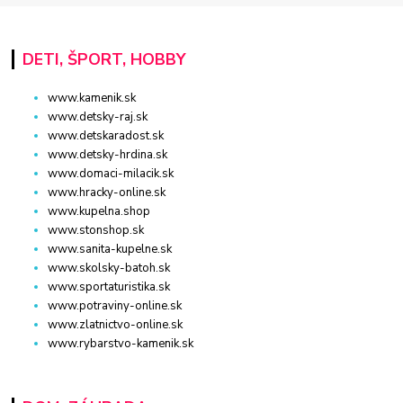
DETI, ŠPORT, HOBBY
www.kamenik.sk
www.detsky-raj.sk
www.detskaradost.sk
www.detsky-hrdina.sk
www.domaci-milacik.sk
www.hracky-online.sk
www.kupelna.shop
www.stonshop.sk
www.sanita-kupelne.sk
www.skolsky-batoh.sk
www.sportaturistika.sk
www.potraviny-online.sk
www.zlatnictvo-online.sk
www.rybarstvo-kamenik.sk