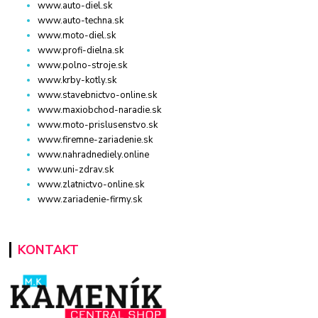
www.auto-diel.sk
www.auto-techna.sk
www.moto-diel.sk
www.profi-dielna.sk
www.polno-stroje.sk
www.krby-kotly.sk
www.stavebnictvo-online.sk
www.maxiobchod-naradie.sk
www.moto-prislusenstvo.sk
www.firemne-zariadenie.sk
www.nahradnediely.online
www.uni-zdrav.sk
www.zlatnictvo-online.sk
www.zariadenie-firmy.sk
KONTAKT