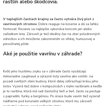
rastlín alebo škodcovia.
V teplejších častiach krajiny sa často vytvára živý plot z
vavrínových stromov.
Dobre reaguje na kosenie a dá sa ľahko
formovať. Rezanie sa najlepšie vykonáva koncom jari alebo
začiatkom leta. Zároveň je tiež ideálny čas na zber polodrevných
odrezkov a ich množenie zakorenením vo vlhkej, humusovej a
piesočnatej pôde.
Aké je použitie vavrínu v záhrade?
Kvôli jeho hustému zvyku sa v záhrade často vysádzajú
mimoriadne zaujímavé a výrazné listy vavrína ako solitér, na
pozadí svetlých stien budovy, ktoré ďalej zdôrazňujú krásu jeho
listov. Vyzerá tiež dobre v kompozíciách s inými rastlinami a keďže
je to rastlina, ktorá má radi čiastočný tieň a tieň, často sa pestuje
s papradím, funky a bergéniou. Po úraze bude vavrín tiež vyzerať
nádherne pod korunami veľkých stromov, ktoré mu zároveň