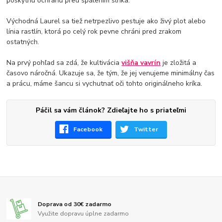
poskytnú ochranu pred spálením slnka.
Východná Laurel sa tiež netrpezlivo pestuje ako živý plot alebo
línia rastlín, ktorá po celý rok pevne chráni pred zrakom
ostatných.
Na prvý pohľad sa zdá, že kultivácia
višňa vavrín
je zložitá a
časovo náročná. Ukazuje sa, že tým, že jej venujeme minimálny čas
a prácu, máme šancu si vychutnať oči tohto originálneho kríka.
Páčil sa vám článok? Zdieľajte ho s priateľmi
Facebook
Twitter
Doprava od 30€ zadarmo
Využite dopravu úplne zadarmo