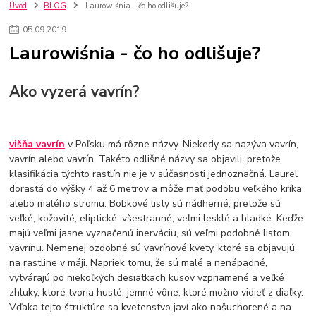
kuchynské batérie sagittarius
kuchynské batérie
vodovodné batérie
Úvod
BLOG
Laurowiśnia - čo ho odlišuje?
vodovodné batérie do kuchyne
kuchynské drezy nerezové
05
.
09
.
2019
kuchynské drezy sety
kuchynské drezy so skrinkou
drezy
Laurowiśnia - čo ho odlišuje?
kúpelňové batérie
vodovodné batérie do kúpelne
kuchynske
drez
bidetové batérie
vaňové batérie
sprchové batérie
vodovodné batérie blanco
vodovodné batérie do steny
Ako vyzerá vavrín?
vodovodné batérie grohe
kúpelňa v podkroví
moderná kúpelňa
Umývadlá
Rohové umývadlá
Zlaté umývadlá
Zápustné umývadlá
sprchový záves
vodovodná batéria
višňa vavrín
v Poľsku má rôzne názvy. Niekedy sa nazýva vavrín,
čierna kúpelňová batéria
vaňa retro
voľne stojaca vaňa
vavrín alebo vavrín. Takéto odlišné názvy sa objavili, pretože
retro kúpeľne
Nákup tovaru pre firmy bez DPH
Bez DPH
klasifikácia týchto rastlín nie je v súčasnosti jednoznačná. Laurel
dorastá do výšky 4 až 6 metrov a môže mať podobu veľkého kríka
Ako znížiť náklady
Ako znížiť náklady na firmu
szco nakup bez dph
alebo malého stromu. Bobkové listy sú nádherné, pretože sú
szco nakup bez dph nakupovanie na firmu bez dph
nákup bez dph v eu ň
veľké, kožovité, eliptické, všestranné, veľmi lesklé a hladké. Keďže
majú veľmi jasne vyznačenú inerváciu, sú veľmi podobné listom
vavrínu. Nemenej ozdobné sú vavrínové kvety, ktoré sa objavujú
na rastline v máji. Napriek tomu, že sú malé a nenápadné,
vytvárajú po niekoľkých desiatkach kusov vzpriamené a veľké
zhluky, ktoré tvoria husté, jemné vône, ktoré možno vidieť z diaľky.
Vďaka tejto štruktúre sa kvetenstvo javí ako našuchorené a na