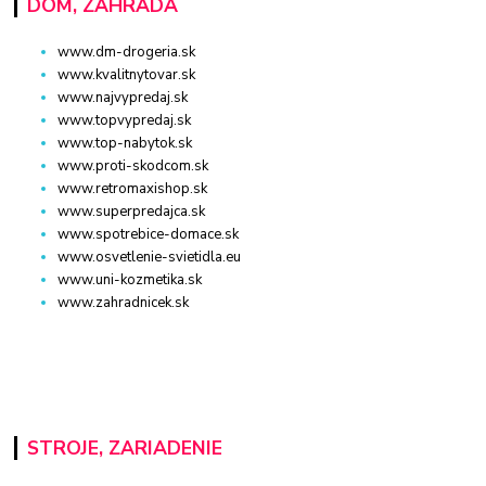
DOM, ZÁHRADA
www.dm-drogeria.sk
www.kvalitnytovar.sk
www.najvypredaj.sk
www.topvypredaj.sk
www.top-nabytok.sk
www.proti-skodcom.sk
www.retromaxishop.sk
www.superpredajca.sk
www.spotrebice-domace.sk
www.osvetlenie-svietidla.eu
www.uni-kozmetika.sk
www.zahradnicek.sk
STROJE, ZARIADENIE