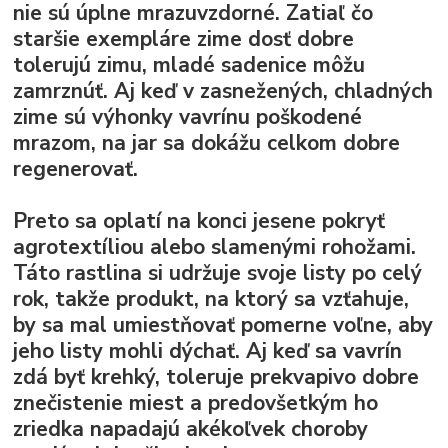
nie sú úplne mrazuvzdorné. Zatiaľ čo
staršie exempláre zime dosť dobre
tolerujú zimu, mladé sadenice môžu
zamrznúť. Aj keď v zasnežených, chladných
zime sú výhonky vavrínu poškodené
mrazom, na jar sa dokážu celkom dobre
regenerovať.
Preto sa oplatí na konci jesene pokryť
agrotextíliou alebo slamenými rohožami.
Táto rastlina si udržuje svoje listy po celý
rok, takže produkt, na ktorý sa vzťahuje,
by sa mal umiestňovať pomerne voľne, aby
jeho listy mohli dýchať. Aj keď sa vavrín
zdá byť krehký, toleruje prekvapivo dobre
znečistenie miest a predovšetkým ho
zriedka napadajú akékoľvek choroby