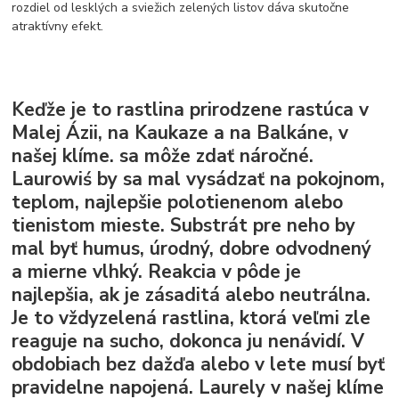
rozdiel od lesklých a sviežich zelených listov dáva skutočne
atraktívny efekt.
Keďže je to rastlina prirodzene rastúca v
Malej Ázii, na Kaukaze a na Balkáne, v
našej klíme. sa môže zdať náročné.
Laurowiś by sa mal vysádzať na pokojnom,
teplom, najlepšie polotienenom alebo
tienistom mieste.
Substrát pre neho by
mal byť humus, úrodný, dobre odvodnený
a mierne vlhký. Reakcia v pôde je
najlepšia, ak je zásaditá alebo neutrálna.
Je to vždyzelená rastlina, ktorá veľmi zle
reaguje na sucho, dokonca ju nenávidí. V
obdobiach bez dažďa alebo v lete musí byť
pravidelne napojená. Laurely v našej klíme