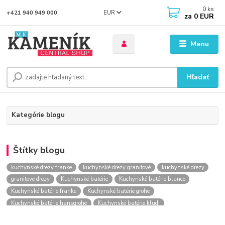
0
ks
EUR
+421 940 949 000
za
0 EUR
Menu
Hľadať
Kategórie blogu
Štítky blogu
kuchynské drezy franke
kuchynské drezy granitové
kuchynské drezy
granitove drezy
Kuchynské batérie
Kuchynské batérie blanco
Kuchynské batérie franke
Kuchynské batérie grohe
Kuchynské batérie hansgrohe
Kuchynské batérie kludi
kuchynské batérie nástenné
kuchynské batérie obi