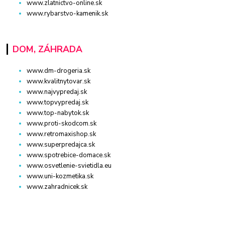
www.zlatnictvo-online.sk
www.rybarstvo-kamenik.sk
DOM, ZÁHRADA
www.dm-drogeria.sk
www.kvalitnytovar.sk
www.najvypredaj.sk
www.topvypredaj.sk
www.top-nabytok.sk
www.proti-skodcom.sk
www.retromaxishop.sk
www.superpredajca.sk
www.spotrebice-domace.sk
www.osvetlenie-svietidla.eu
www.uni-kozmetika.sk
www.zahradnicek.sk