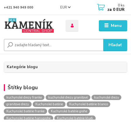
0
ks
EUR
+421 940 949 000
za
0 EUR
Menu
Hľadať
Kategórie blogu
Štítky blogu
kuchynské drezy franke
kuchynské drezy granitové
kuchynské drezy
granitove drezy
Kuchynské batérie
Kuchynské batérie blanco
Kuchynské batérie franke
Kuchynské batérie grohe
Kuchynské batérie hansgrohe
Kuchynské batérie kludi
kuchynské batérie nástenné
kuchynské batérie obi