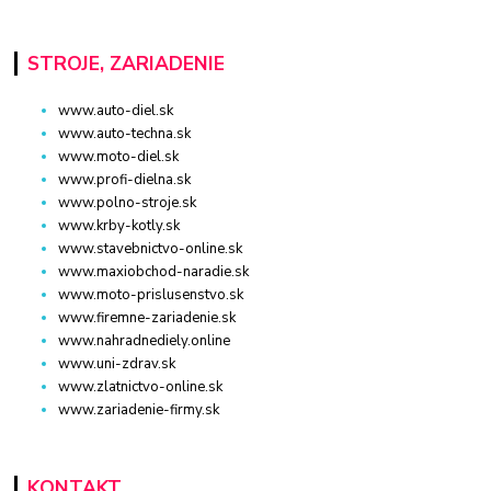
STROJE, ZARIADENIE
www.auto-diel.sk
www.auto-techna.sk
www.moto-diel.sk
www.profi-dielna.sk
www.polno-stroje.sk
www.krby-kotly.sk
www.stavebnictvo-online.sk
www.maxiobchod-naradie.sk
www.moto-prislusenstvo.sk
www.firemne-zariadenie.sk
www.nahradnediely.online
www.uni-zdrav.sk
www.zlatnictvo-online.sk
www.zariadenie-firmy.sk
KONTAKT