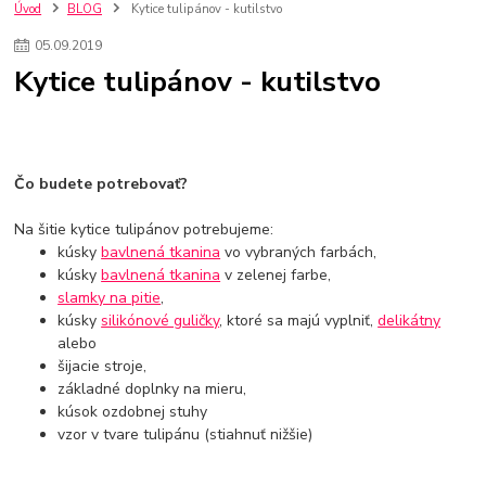
kuchynské batérie sagittarius
kuchynské batérie
vodovodné batérie
Úvod
BLOG
Kytice tulipánov - kutilstvo
vodovodné batérie do kuchyne
kuchynské drezy nerezové
05
.
09
.
2019
kuchynské drezy sety
kuchynské drezy so skrinkou
drezy
Kytice tulipánov - kutilstvo
kúpelňové batérie
vodovodné batérie do kúpelne
kuchynske
drez
bidetové batérie
vaňové batérie
sprchové batérie
vodovodné batérie blanco
vodovodné batérie do steny
vodovodné batérie grohe
kúpelňa v podkroví
moderná kúpelňa
Čo budete potrebovať?
Umývadlá
Rohové umývadlá
Zlaté umývadlá
Zápustné umývadlá
sprchový záves
vodovodná batéria
Na šitie kytice tulipánov potrebujeme:
čierna kúpelňová batéria
vaňa retro
voľne stojaca vaňa
kúsky
bavlnená tkanina
vo vybraných farbách,
retro kúpeľne
Nákup tovaru pre firmy bez DPH
Bez DPH
kúsky
bavlnená tkanina
v zelenej farbe,
Ako znížiť náklady
Ako znížiť náklady na firmu
szco nakup bez dph
slamky na pitie
,
szco nakup bez dph nakupovanie na firmu bez dph
nákup bez dph v eu ň
kúsky
silikónové guličky
, ktoré sa majú vyplniť,
delikátny
alebo
šijacie stroje,
základné doplnky na mieru,
kúsok ozdobnej stuhy
vzor v tvare tulipánu (stiahnuť nižšie)