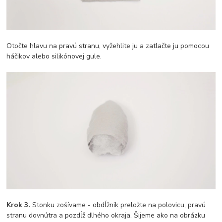
Otočte hlavu na pravú stranu, vyžehlite ju a zatlačte ju pomocou
háčikov alebo silikónovej gule.
Krok 3.
Stonku zošívame - obdĺžnik preložte na polovicu, pravú
stranu dovnútra a pozdĺž dlhého okraja. Šijeme ako na obrázku