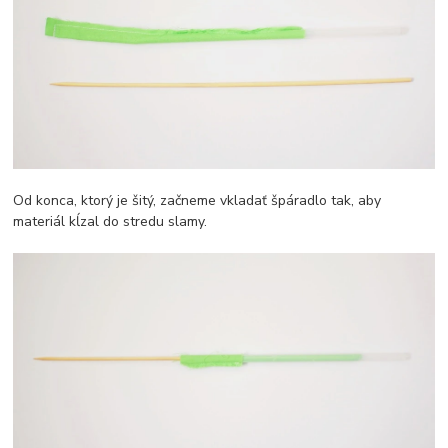
Od konca, ktorý je šitý, začneme vkladať špáradlo tak, aby
materiál kĺzal do stredu slamy.