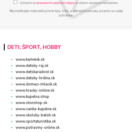
Súhlasím so
spracovaním osobných údajov
za účelom zasielania newslettera.
Nezmeškajte naše exkluzívne tipy, triky a jedinečné ponuky priamo vo vašej
schránke.
DETI, ŠPORT, HOBBY
www.kamenik.sk
www.detsky-raj.sk
www.detskaradost.sk
www.detsky-hrdina.sk
www.domaci-milacik.sk
www.hracky-online.sk
www.kupelna.shop
www.stonshop.sk
www.sanita-kupelne.sk
www.skolsky-batoh.sk
www.sportaturistika.sk
www.potraviny-online.sk