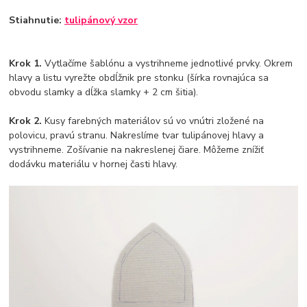
Stiahnutie:
tulipánový vzor
Krok 1.
Vytlačíme šablónu a vystrihneme jednotlivé prvky. Okrem
hlavy a listu vyrežte obdĺžnik pre stonku (šírka rovnajúca sa
obvodu slamky a dĺžka slamky + 2 cm šitia).
Krok 2.
Kusy farebných materiálov sú vo vnútri zložené na
polovicu, pravú stranu. Nakreslíme tvar tulipánovej hlavy a
vystrihneme. Zošívanie na nakreslenej čiare. Môžeme znížiť
dodávku materiálu v hornej časti hlavy.