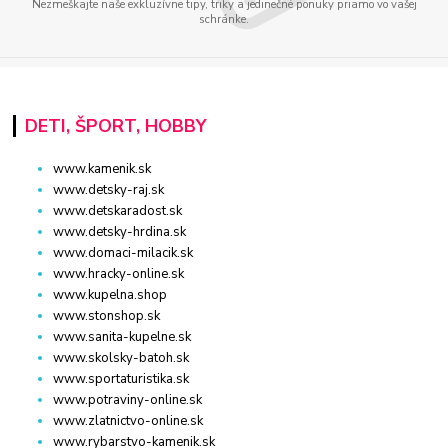
Nezmeškajte naše exkluzívne tipy, triky a jedinečné ponuky priamo vo vašej
schránke.
DETI, ŠPORT, HOBBY
www.kamenik.sk
www.detsky-raj.sk
www.detskaradost.sk
www.detsky-hrdina.sk
www.domaci-milacik.sk
www.hracky-online.sk
www.kupelna.shop
www.stonshop.sk
www.sanita-kupelne.sk
www.skolsky-batoh.sk
www.sportaturistika.sk
www.potraviny-online.sk
www.zlatnictvo-online.sk
www.rybarstvo-kamenik.sk