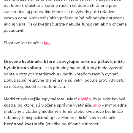
dostupné), stabilné a korene rastlín sú dobre chránené pred
zamrznutím aj prehriatím. Medzi ich nevýhody patrí relatívne
vysoká cena, krehkosť (ľahko poškoditeľná náhodným nárazom),
ako aj váha. Taký kvetináč určite nebude fungovať, ak ho chceme
pozastaviť.
Plastové kvetináče a
kov
Drevené kvetináče, ktoré sú zvyčajne pekné a pútavé, môžu
byť dobrou voľbou.
Je to prírodný materiál, ktorý bude vyzerať
dobre v rôznych interiéroch a umožní koreňom rastlín dýchať.
Bohužiaľ, sú relatívne drahé a nie sú veľmi odolné proti vlhkosti,
čo môže spôsobiť ich deformáciu.
Medzi zriedkavejšie typy môžete uviesť
gabión
, čo je skôr kovová
kostra, do ktorej sú vložené správne kvetináče.
sklo
- mimoriadne
efektívny a zladený moderný interiér alebo kvetinové kvetináče
ratanový. K dispozícii sú aj tzv. Modernistické izby kvetináče
betónové kvetináče
(zriedka používané v interiéri),