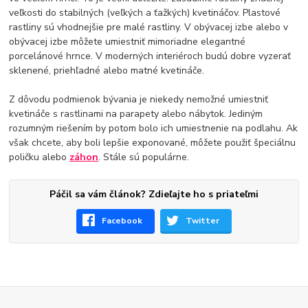
veľkosti do stabilných (veľkých a ťažkých) kvetináčov. Plastové
rastliny sú vhodnejšie pre malé rastliny. V obývacej izbe alebo v
obývacej izbe môžete umiestniť mimoriadne elegantné
porcelánové hrnce. V moderných interiéroch budú dobre vyzerať
sklenené, priehľadné alebo matné kvetináče.
Z dôvodu podmienok bývania je niekedy nemožné umiestniť
kvetináče s rastlinami na parapety alebo nábytok. Jediným
rozumným riešením by potom bolo ich umiestnenie na podlahu. Ak
však chcete, aby boli lepšie exponované, môžete použiť špeciálnu
poličku alebo
záhon
. Stále sú populárne.
Páčil sa vám článok? Zdieľajte ho s priateľmi
Facebook
Twitter