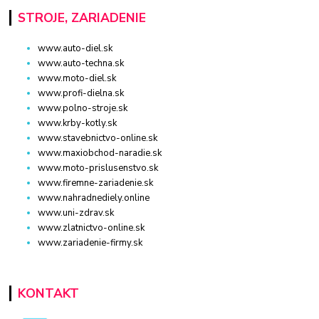
STROJE, ZARIADENIE
www.auto-diel.sk
www.auto-techna.sk
www.moto-diel.sk
www.profi-dielna.sk
www.polno-stroje.sk
www.krby-kotly.sk
www.stavebnictvo-online.sk
www.maxiobchod-naradie.sk
www.moto-prislusenstvo.sk
www.firemne-zariadenie.sk
www.nahradnediely.online
www.uni-zdrav.sk
www.zlatnictvo-online.sk
www.zariadenie-firmy.sk
KONTAKT