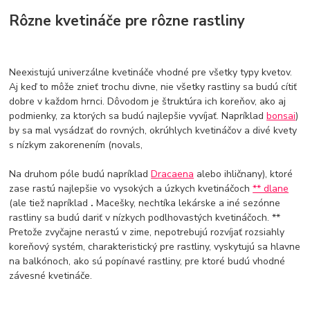
Rôzne kvetináče pre rôzne rastliny
Neexistujú univerzálne kvetináče vhodné pre všetky typy kvetov.
Aj keď to môže znieť trochu divne, nie všetky rastliny sa budú cítiť
dobre v každom hrnci. Dôvodom je štruktúra ich koreňov, ako aj
podmienky, za ktorých sa budú najlepšie vyvíjať. Napríklad
bonsai
)
by sa mal vysádzať do rovných, okrúhlych kvetináčov a divé kvety
s nízkym zakorenením (novals,
Na druhom póle budú napríklad
Dracaena
alebo ihličnany), ktoré
zase rastú najlepšie vo vysokých a úzkych kvetináčoch
** dlane
(ale tiež napríklad
.
Macešky, nechtíka lekárske a iné sezónne
rastliny sa budú dariť v nízkych podlhovastých kvetináčoch. **
Pretože zvyčajne nerastú v zime, nepotrebujú rozvíjať rozsiahly
koreňový systém, charakteristický pre rastliny, vyskytujú sa hlavne
na balkónoch, ako sú popínavé rastliny, pre ktoré budú vhodné
závesné kvetináče.