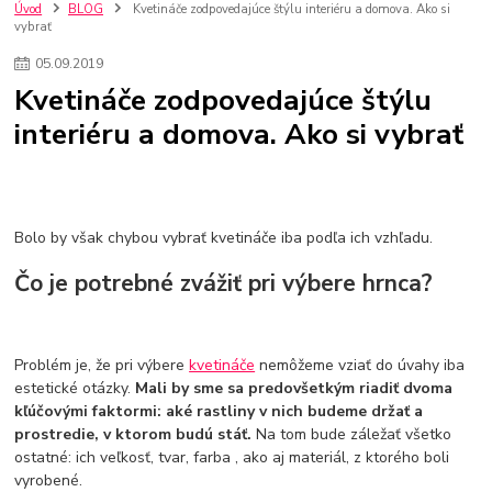
kuchynské batérie sagittarius
kuchynské batérie
vodovodné batérie
Úvod
BLOG
Kvetináče zodpovedajúce štýlu interiéru a domova. Ako si
vybrať
vodovodné batérie do kuchyne
kuchynské drezy nerezové
kuchynské drezy sety
kuchynské drezy so skrinkou
drezy
05
.
09
.
2019
kúpelňové batérie
vodovodné batérie do kúpelne
kuchynske
drez
Kvetináče zodpovedajúce štýlu
bidetové batérie
vaňové batérie
sprchové batérie
interiéru a domova. Ako si vybrať
vodovodné batérie blanco
vodovodné batérie do steny
vodovodné batérie grohe
kúpelňa v podkroví
moderná kúpelňa
Umývadlá
Rohové umývadlá
Zlaté umývadlá
Zápustné umývadlá
sprchový záves
vodovodná batéria
Bolo by však chybou vybrať kvetináče iba podľa ich vzhľadu.
čierna kúpelňová batéria
vaňa retro
voľne stojaca vaňa
retro kúpeľne
Nákup tovaru pre firmy bez DPH
Bez DPH
Čo je potrebné zvážiť pri výbere hrnca?
Ako znížiť náklady
Ako znížiť náklady na firmu
szco nakup bez dph
szco nakup bez dph nakupovanie na firmu bez dph
nákup bez dph v eu ň
Problém je, že pri výbere
kvetináče
nemôžeme vziať do úvahy iba
estetické otázky.
Mali by sme sa predovšetkým riadiť dvoma
kľúčovými faktormi: aké rastliny v nich budeme držať a
prostredie, v ktorom budú stáť.
Na tom bude záležať všetko
ostatné: ich veľkosť, tvar, farba , ako aj materiál, z ktorého boli
vyrobené.