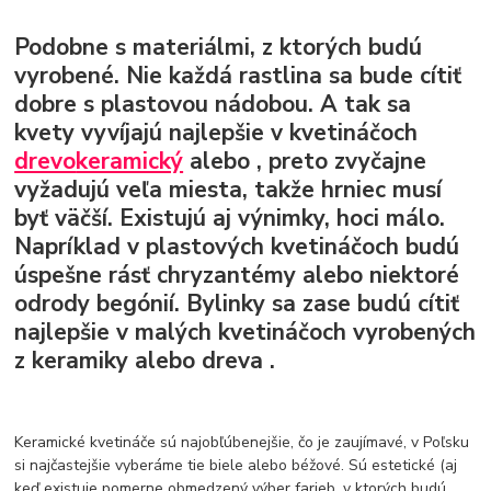
Podobne s materiálmi, z ktorých budú
vyrobené. Nie každá rastlina sa bude cítiť
dobre s plastovou nádobou. A tak sa
kvety vyvíjajú najlepšie v
kvetináčoch
drevo
keramický
alebo
, preto zvyčajne
vyžadujú veľa miesta, takže hrniec musí
byť väčší. Existujú aj výnimky, hoci málo.
Napríklad v plastových kvetináčoch budú
úspešne rásť chryzantémy alebo niektoré
odrody begónií.
Bylinky sa zase budú cítiť
najlepšie v malých kvetináčoch vyrobených
z keramiky alebo dreva
.
Keramické kvetináče sú najobľúbenejšie, čo je zaujímavé, v Poľsku
si najčastejšie vyberáme tie biele alebo béžové. Sú estetické (aj
keď existuje pomerne obmedzený výber farieb, v ktorých budú