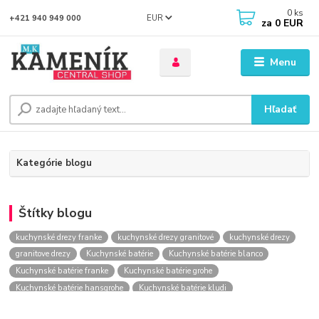
0
ks
EUR
+421 940 949 000
za
0 EUR
Menu
Hľadať
Kategórie blogu
Štítky blogu
kuchynské drezy franke
kuchynské drezy granitové
kuchynské drezy
granitove drezy
Kuchynské batérie
Kuchynské batérie blanco
Kuchynské batérie franke
Kuchynské batérie grohe
Kuchynské batérie hansgrohe
Kuchynské batérie kludi
kuchynské batérie nástenné
kuchynské batérie obi