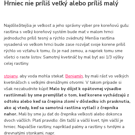
Hrniec nie príliš veľký alebo príliš malý
Najdôležitejšia je veľkosť a jeho správny výber pre koreňovú guľu:
rastlina s veľký koreňový systém bude mať v malom hrnci
jednoducho príliš tesný a rýchlo zvädnutý. Menšia rastlina
vysadená vo veľkom hrnci bude zase rozvíjať svoje korene príliš
rýchlo vo vzťahu k tomu, čo je nad zemou, a napriek tomu sme
všetci o raste listov. Samotný kvetináč by mal byť asi 1/3 výšky
celej rastliny.
stojany
, aby voda mohla stekať.
Benjamín
, by mali rásť vo veľkých
kvetináčoch s veľkými drenážnymi otvormi. V takom prípade si
však nezabudnite kúpiť
Malo by dôjsť k opätovnej výsadbe
rastlínmali by sme premýšľať o tom, keď korene vychádzajú z
odtoku alebo keď sa črepina zlomí v dôsledku ich prasknutia,
ako aj vtedy, keď sa samotná rastlina vytlačí z črepníka
nahor.
Mali by sme ju dať do črepníka veľkosti alebo dokonca
dvoch väčších. Platí pravidlo: čím ťažší a väčší kvet, tým väčší je
hrniec. Najväčšie rastliny, napríklad palmy a rastliny s tvrdými a
drevnatými stonkami, napr.