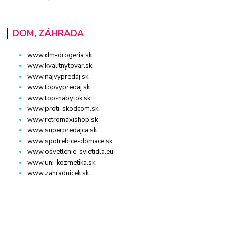
DOM, ZÁHRADA
www.dm-drogeria.sk
www.kvalitnytovar.sk
www.najvypredaj.sk
www.topvypredaj.sk
www.top-nabytok.sk
www.proti-skodcom.sk
www.retromaxishop.sk
www.superpredajca.sk
www.spotrebice-domace.sk
www.osvetlenie-svietidla.eu
www.uni-kozmetika.sk
www.zahradnicek.sk