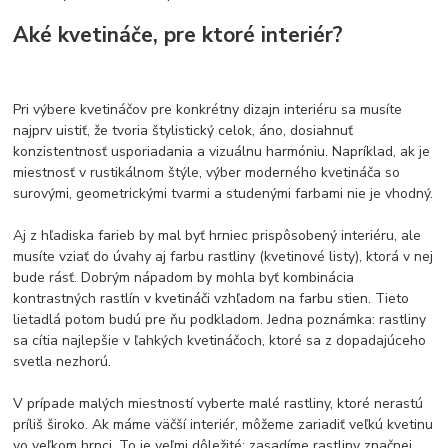
Aké kvetináče, pre ktoré interiér?
Pri výbere kvetináčov pre konkrétny dizajn interiéru sa musíte
najprv uistiť, že tvoria štylistický celok, áno, dosiahnuť
konzistentnosť usporiadania a vizuálnu harmóniu. Napríklad, ak je
miestnosť v rustikálnom štýle, výber moderného kvetináča so
surovými, geometrickými tvarmi a studenými farbami nie je vhodný.
Aj z hľadiska farieb by mal byť hrniec prispôsobený interiéru, ale
musíte vziať do úvahy aj farbu rastliny (kvetinové listy), ktorá v nej
bude rásť. Dobrým nápadom by mohla byť kombinácia
kontrastných rastlín v kvetináči vzhľadom na farbu stien. Tieto
lietadlá potom budú pre ňu podkladom. Jedna poznámka: rastliny
sa cítia najlepšie v ľahkých kvetináčoch, ktoré sa z dopadajúceho
svetla nezhorú.
V prípade malých miestností vyberte malé rastliny, ktoré nerastú
príliš široko. Ak máme väčší interiér, môžeme zariadiť veľkú kvetinu
vo veľkom hrnci. To je veľmi dôležité: zasadíme rastliny značnej