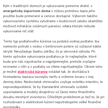
Kým v tradičných domoch je vykurovanie pomerne drahé, v
energeticky úspornom dome
s nízkou potrebou tepla jeho
použitie bude primerané a cenovo dostupné. Výberom takého
vykurovacieho systému vytvárame v budúcnosti (alebo okamžite)
možnosť inštalácie solárnych panelov, vďaka ktorým nebude
vykurovanie nič stáť.
Tento typ podlahového kúrenia sa podobá vodnej podlahe, iba
namiesto potrubí s vodou v betónovom potere sú súčasné káble
skryté. Nevyžaduje žiadnu údržbu, čo je obrovská výhoda. Pri
tomto spôsobe vykurovania podlahou je to najteplejšie, ktoré
bude pre nás najzdravšie a najpríjemnejšie, pretože zvyčajne
mrzneme z nôh a z podlahy sa cítime najchladnejšie. Okrem toho
je možné
elektrické kúrenie
ovládať tak, že dochádza k
hromadeniu teplaza lacnejšiu tarifu a vrátenie tovaru v inej
dennej dobe. Nedostatok ohrievačov zvyšuje estetiku interiéru. Je
nepravdepodobné, že by štandardné ohrievače ozdobili
usporiadanie a modely dizajnérov sú často mimo finančného
dosahu mnohých investorov. Dôležitým problémom je tiež to, že pri
rozhodovaní o elektrickom kúrení nepotrebujeme veľké finančné
prostriedky.