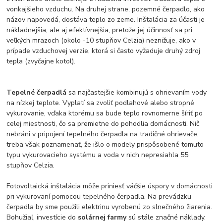
vonkajšieho vzduchu. Na druhej strane, pozemné čerpadlo, ako
názov napovedá, dostáva teplo zo zeme. Inštalácia za účasti je
nákladnejšia, ale aj efektívnejšia, pretože jej účinnosť sa pri
veľkých mrazoch (okolo -10 stupňov Celzia) neznižuje, ako v
prípade vzduchovej verzie, ktorá si často vyžaduje druhý zdroj
tepla (zvyčajne kotol).
Tepelné čerpadlá
sa najčastejšie kombinujú s ohrievaním vody
na nízkej teplote. Vyplatí sa zvoliť podlahové alebo stropné
vykurovanie, vďaka ktorému sa bude teplo rovnomerne šíriť po
celej miestnosti, čo sa premietne do pohodlia domácnosti. Nič
nebráni v pripojení tepelného čerpadla na tradičné ohrievače,
treba však poznamenať, že išlo o modely prispôsobené tomuto
typu vykurovacieho systému a voda v nich nepresiahla 55
stupňov Celzia.
Fotovoltaická inštalácia môže priniesť väčšie úspory v domácnosti
pri vykurovaní pomocou tepelného čerpadla. Na prevádzku
čerpadla by sme použili elektrinu vyrobenú zo slnečného žiarenia.
Bohužiaľ, investície do
solárnej farmy
sú stále značné náklady.