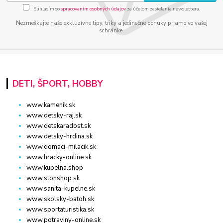
Súhlasím so
spracovaním osobných údajov
za účelom zasielania newslettera.
Nezmeškajte naše exkluzívne tipy, triky a jedinečné ponuky priamo vo vašej
schránke.
DETI, ŠPORT, HOBBY
www.kamenik.sk
www.detsky-raj.sk
www.detskaradost.sk
www.detsky-hrdina.sk
www.domaci-milacik.sk
www.hracky-online.sk
www.kupelna.shop
www.stonshop.sk
www.sanita-kupelne.sk
www.skolsky-batoh.sk
www.sportaturistika.sk
www.potraviny-online.sk