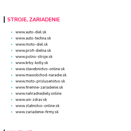
STROJE, ZARIADENIE
www.auto-diel.sk
www.auto-techna.sk
www.moto-diel.sk
www.profi-dielna.sk
www.polno-stroje.sk
www.krby-kotly.sk
www.stavebnictvo-online.sk
www.maxiobchod-naradie.sk
www.moto-prislusenstvo.sk
www.firemne-zariadenie.sk
www.nahradnediely.online
www.uni-zdrav.sk
www.zlatnictvo-online.sk
www.zariadenie-firmy.sk