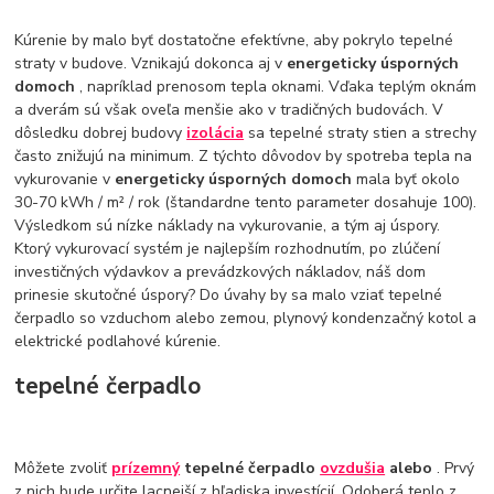
Kúrenie by malo byť dostatočne efektívne, aby pokrylo tepelné
straty v budove. Vznikajú dokonca aj v
energeticky úsporných
domoch
, napríklad prenosom tepla oknami. Vďaka teplým oknám
a dverám sú však oveľa menšie ako v tradičných budovách. V
dôsledku dobrej budovy
izolácia
sa tepelné straty stien a strechy
často znižujú na minimum. Z týchto dôvodov by spotreba tepla na
vykurovanie v
energeticky úsporných domoch
mala byť okolo
30-70 kWh / m² / rok (štandardne tento parameter dosahuje 100).
Výsledkom sú nízke náklady na vykurovanie, a tým aj úspory.
Ktorý vykurovací systém je najlepším rozhodnutím, po zlúčení
investičných výdavkov a prevádzkových nákladov, náš dom
prinesie skutočné úspory? Do úvahy by sa malo vziať tepelné
čerpadlo so vzduchom alebo zemou, plynový kondenzačný kotol a
elektrické podlahové kúrenie.
tepelné čerpadlo
Môžete zvoliť
prízemný
tepelné čerpadlo
ovzdušia
alebo
. Prvý
z nich bude určite lacnejší z hľadiska investícií. Odoberá teplo z