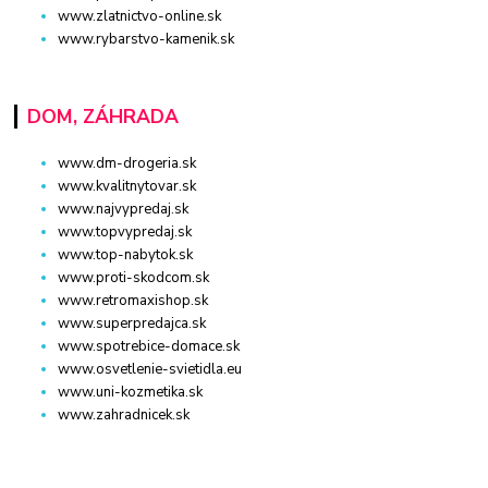
www.zlatnictvo-online.sk
www.rybarstvo-kamenik.sk
DOM, ZÁHRADA
www.dm-drogeria.sk
www.kvalitnytovar.sk
www.najvypredaj.sk
www.topvypredaj.sk
www.top-nabytok.sk
www.proti-skodcom.sk
www.retromaxishop.sk
www.superpredajca.sk
www.spotrebice-domace.sk
www.osvetlenie-svietidla.eu
www.uni-kozmetika.sk
www.zahradnicek.sk