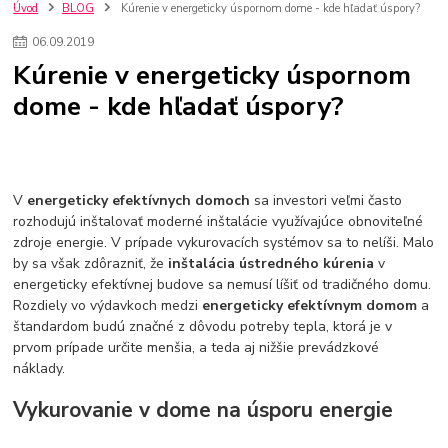
kuchynské batérie sagittarius
kuchynské batérie
vodovodné batérie
Úvod
BLOG
Kúrenie v energeticky úspornom dome - kde hľadať úspory?
vodovodné batérie do kuchyne
kuchynské drezy nerezové
06
.
09
.
2019
kuchynské drezy sety
kuchynské drezy so skrinkou
drezy
Kúrenie v energeticky úspornom
kúpelňové batérie
vodovodné batérie do kúpelne
kuchynske
drez
dome - kde hľadať úspory?
bidetové batérie
vaňové batérie
sprchové batérie
vodovodné batérie blanco
vodovodné batérie do steny
vodovodné batérie grohe
kúpelňa v podkroví
moderná kúpelňa
Umývadlá
Rohové umývadlá
Zlaté umývadlá
Zápustné umývadlá
sprchový záves
vodovodná batéria
V
energeticky efektívnych domoch
sa investori veľmi často
čierna kúpelňová batéria
vaňa retro
voľne stojaca vaňa
rozhodujú inštalovať moderné inštalácie využívajúce obnoviteľné
zdroje energie. V prípade vykurovacích systémov sa to nelíši. Malo
retro kúpeľne
Nákup tovaru pre firmy bez DPH
Bez DPH
by sa však zdôrazniť, že
inštalácia ústredného kúrenia
v
Ako znížiť náklady
Ako znížiť náklady na firmu
szco nakup bez dph
energeticky efektívnej budove sa nemusí líšiť od tradičného domu.
szco nakup bez dph nakupovanie na firmu bez dph
nákup bez dph v eu ň
Rozdiely vo výdavkoch medzi
energeticky efektívnym domom
a
štandardom budú značné z dôvodu potreby tepla, ktorá je v
prvom prípade určite menšia, a teda aj nižšie prevádzkové
náklady.
Vykurovanie v dome na úsporu energie