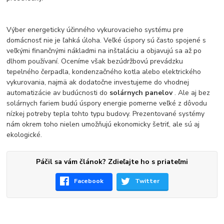
Výber energeticky účinného vykurovacieho systému pre
domácnosť nie je ľahká úloha. Veľké úspory sú často spojené s
veľkými finančnými nákladmi na inštaláciu a objavujú sa až po
dlhom používaní. Oceníme však bezúdržbovú prevádzku
tepelného čerpadla, kondenzačného kotla alebo elektrického
vykurovania, najmä ak dodatočne investujeme do vhodnej
automatizácie av budúcnosti do
solárnych panelov
. Ale aj bez
solárnych fariem budú úspory energie pomerne veľké z dôvodu
nízkej potreby tepla tohto typu budovy. Prezentované systémy
nám okrem toho nielen umožňujú ekonomicky šetriť, ale sú aj
ekologické.
Páčil sa vám článok? Zdieľajte ho s priateľmi
Facebook
Twitter