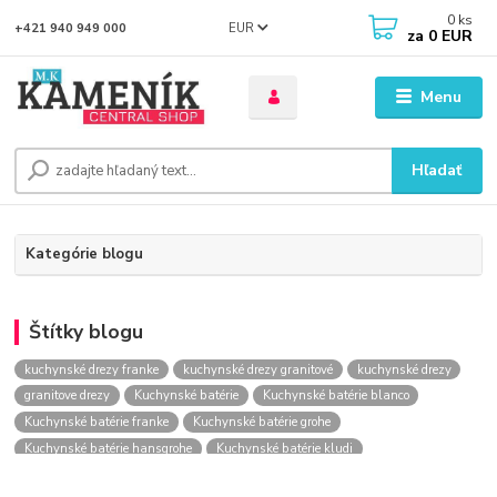
0
ks
EUR
+421 940 949 000
za
0 EUR
Menu
Hľadať
Kategórie blogu
Štítky blogu
kuchynské drezy franke
kuchynské drezy granitové
kuchynské drezy
granitove drezy
Kuchynské batérie
Kuchynské batérie blanco
Kuchynské batérie franke
Kuchynské batérie grohe
Kuchynské batérie hansgrohe
Kuchynské batérie kludi
kuchynské batérie nástenné
kuchynské batérie obi