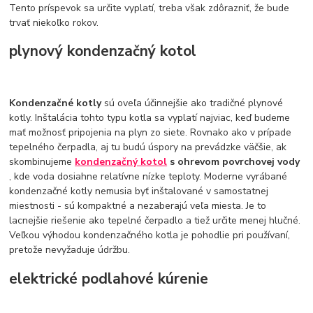
Tento príspevok sa určite vyplatí, treba však zdôrazniť, že bude
trvať niekoľko rokov.
plynový kondenzačný kotol
Kondenzačné kotly
sú oveľa účinnejšie ako tradičné plynové
kotly. Inštalácia tohto typu kotla sa vyplatí najviac, keď budeme
mať možnosť pripojenia na plyn zo siete. Rovnako ako v prípade
tepelného čerpadla, aj tu budú úspory na prevádzke väčšie, ak
skombinujeme
kondenzačný kotol
s ohrevom povrchovej vody
, kde voda dosiahne relatívne nízke teploty. Moderne vyrábané
kondenzačné kotly nemusia byť inštalované v samostatnej
miestnosti - sú kompaktné a nezaberajú veľa miesta. Je to
lacnejšie riešenie ako tepelné čerpadlo a tiež určite menej hlučné.
Veľkou výhodou kondenzačného kotla je pohodlie pri používaní,
pretože nevyžaduje údržbu.
elektrické podlahové kúrenie