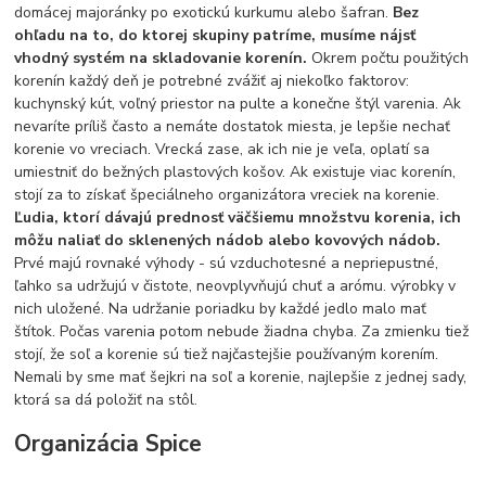
domácej majoránky po exotickú kurkumu alebo šafran.
Bez
ohľadu na to, do ktorej skupiny patríme, musíme nájsť
vhodný systém na skladovanie korenín.
Okrem počtu použitých
korenín každý deň je potrebné zvážiť aj niekoľko faktorov:
kuchynský kút, voľný priestor na pulte a konečne štýl varenia. Ak
nevaríte príliš často a nemáte dostatok miesta, je lepšie nechať
korenie vo vreciach. Vrecká zase, ak ich nie je veľa, oplatí sa
umiestniť do bežných plastových košov. Ak existuje viac korenín,
stojí za to získať špeciálneho organizátora vreciek na korenie.
Ľudia, ktorí dávajú prednosť väčšiemu množstvu korenia, ich
môžu naliať do sklenených nádob alebo kovových nádob.
Prvé majú rovnaké výhody - sú vzduchotesné a nepriepustné,
ľahko sa udržujú v čistote, neovplyvňujú chuť a arómu. výrobky v
nich uložené. Na udržanie poriadku by každé jedlo malo mať
štítok. Počas varenia potom nebude žiadna chyba. Za zmienku tiež
stojí, že soľ a korenie sú tiež najčastejšie používaným korením.
Nemali by sme mať šejkri na soľ a korenie, najlepšie z jednej sady,
ktorá sa dá položiť na stôl.
Organizácia Spice