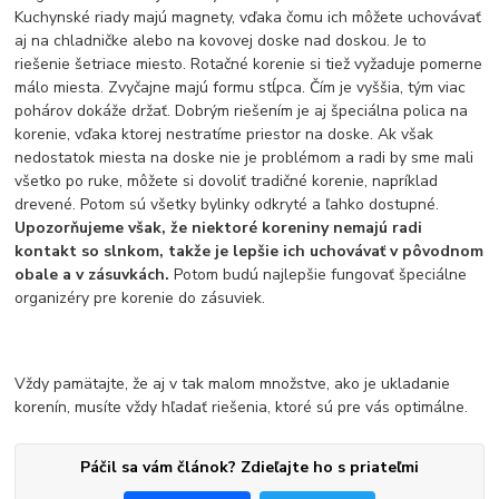
Kuchynské riady majú magnety, vďaka čomu ich môžete uchovávať
aj na chladničke alebo na kovovej doske nad doskou. Je to
riešenie šetriace miesto. Rotačné korenie si tiež vyžaduje pomerne
málo miesta. Zvyčajne majú formu stĺpca. Čím je vyššia, tým viac
pohárov dokáže držať. Dobrým riešením je aj špeciálna polica na
korenie, vďaka ktorej nestratíme priestor na doske. Ak však
nedostatok miesta na doske nie je problémom a radi by sme mali
všetko po ruke, môžete si dovoliť tradičné korenie, napríklad
drevené. Potom sú všetky bylinky odkryté a ľahko dostupné.
Upozorňujeme však, že niektoré koreniny nemajú radi
kontakt so slnkom, takže je lepšie ich uchovávať v pôvodnom
obale a v zásuvkách.
Potom budú najlepšie fungovať špeciálne
organizéry pre korenie do zásuviek.
Vždy pamätajte, že aj v tak malom množstve, ako je ukladanie
korenín, musíte vždy hľadať riešenia, ktoré sú pre vás optimálne.
Páčil sa vám článok? Zdieľajte ho s priateľmi