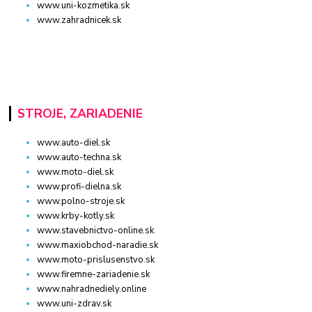
www.uni-kozmetika.sk
www.zahradnicek.sk
STROJE, ZARIADENIE
www.auto-diel.sk
www.auto-techna.sk
www.moto-diel.sk
www.profi-dielna.sk
www.polno-stroje.sk
www.krby-kotly.sk
www.stavebnictvo-online.sk
www.maxiobchod-naradie.sk
www.moto-prislusenstvo.sk
www.firemne-zariadenie.sk
www.nahradnediely.online
www.uni-zdrav.sk