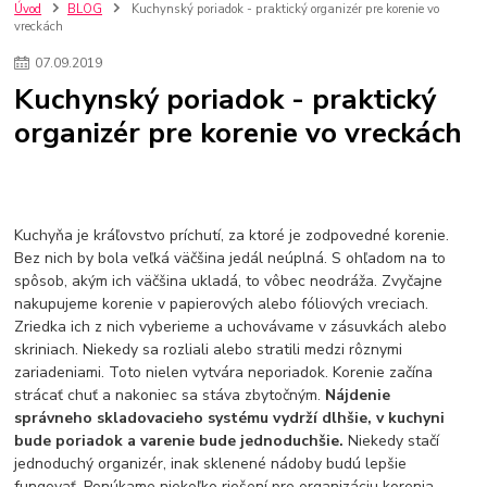
kuchynské batérie sagittarius
kuchynské batérie
vodovodné batérie
Úvod
BLOG
Kuchynský poriadok - praktický organizér pre korenie vo
vreckách
vodovodné batérie do kuchyne
kuchynské drezy nerezové
kuchynské drezy sety
kuchynské drezy so skrinkou
drezy
07
.
09
.
2019
kúpelňové batérie
vodovodné batérie do kúpelne
kuchynske
drez
Kuchynský poriadok - praktický
bidetové batérie
vaňové batérie
sprchové batérie
organizér pre korenie vo vreckách
vodovodné batérie blanco
vodovodné batérie do steny
vodovodné batérie grohe
kúpelňa v podkroví
moderná kúpelňa
Umývadlá
Rohové umývadlá
Zlaté umývadlá
Zápustné umývadlá
sprchový záves
vodovodná batéria
Kuchyňa je kráľovstvo príchutí, za ktoré je zodpovedné korenie.
čierna kúpelňová batéria
vaňa retro
voľne stojaca vaňa
Bez nich by bola veľká väčšina jedál neúplná. S ohľadom na to
retro kúpeľne
Nákup tovaru pre firmy bez DPH
Bez DPH
spôsob, akým ich väčšina ukladá, to vôbec neodráža. Zvyčajne
Ako znížiť náklady
Ako znížiť náklady na firmu
szco nakup bez dph
nakupujeme korenie v papierových alebo fóliových vreciach.
szco nakup bez dph nakupovanie na firmu bez dph
nákup bez dph v eu ň
Zriedka ich z nich vyberieme a uchovávame v zásuvkách alebo
skriniach. Niekedy sa rozliali alebo stratili medzi rôznymi
zariadeniami. Toto nielen vytvára neporiadok. Korenie začína
strácať chuť a nakoniec sa stáva zbytočným.
Nájdenie
správneho skladovacieho systému vydrží dlhšie, v kuchyni
bude poriadok a varenie bude jednoduchšie.
Niekedy stačí
jednoduchý organizér, inak sklenené nádoby budú lepšie
fungovať. Ponúkame niekoľko riešení pre organizáciu korenia.