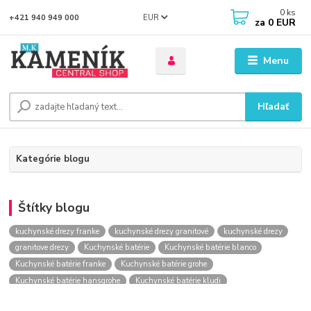
0
ks
EUR
+421 940 949 000
za
0 EUR
Menu
Hľadať
Kategórie blogu
Štítky blogu
kuchynské drezy franke
kuchynské drezy granitové
kuchynské drezy
granitove drezy
Kuchynské batérie
Kuchynské batérie blanco
Kuchynské batérie franke
Kuchynské batérie grohe
Kuchynské batérie hansgrohe
Kuchynské batérie kludi
kuchynské batérie nástenné
kuchynské batérie obi