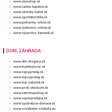
www.stonshop.sk
www.sanita-kupelne.sk
www.skolsky-batoh.sk
www.sportaturistika.sk
www.potraviny-online.sk
www.zlatnictvo-online.sk
www.rybarstvo-kamenik.sk
DOM, ZÁHRADA
www.dm-drogeria.sk
www.kvalitnytovar.sk
www.najvypredaj.sk
www.topvypredaj.sk
www.top-nabytok.sk
www.proti-skodcom.sk
www.retromaxishop.sk
www.superpredajca.sk
www.spotrebice-domace.sk
www.osvetlenie-svietidla.eu