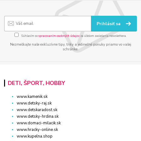
Prihlásiť sa
Súhlasím so
spracovaním osobných údajov
za účelom zasielania newslettera.
Nezmeškajte naše exkluzívne tipy, triky a jedinečné ponuky priamo vo vašej
schránke.
DETI, ŠPORT, HOBBY
www.kamenik.sk
www.detsky-raj.sk
www.detskaradost.sk
www.detsky-hrdina.sk
www.domaci-milacik.sk
www.hracky-online.sk
www.kupelna.shop