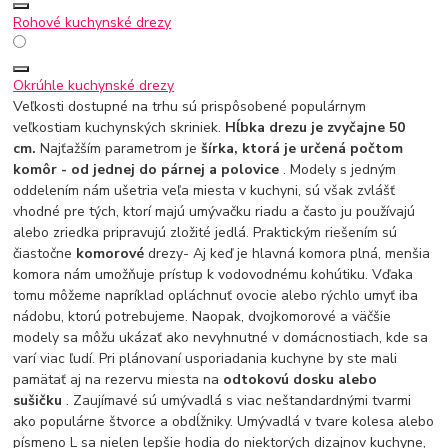
Rohové kuchynské drezy
Okrúhle kuchynské drezy
Veľkosti dostupné na trhu sú prispôsobené populárnym
veľkostiam kuchynských skriniek.
Hĺbka drezu je zvyčajne 50
cm.
Najťažším parametrom je
šírka, ktorá je určená počtom
komôr - od jednej do párnej a polovice
. Modely s jedným
oddelením nám ušetria veľa miesta v kuchyni, sú však zvlášť
vhodné pre tých, ktorí majú umývačku riadu a často ju používajú
alebo zriedka pripravujú zložité jedlá. Praktickým riešením sú
čiastočne
komorové
drezy
- Aj keď je hlavná komora plná, menšia
komora nám umožňuje prístup k vodovodnému kohútiku. Vďaka
tomu môžeme napríklad opláchnuť ovocie alebo rýchlo umyť iba
nádobu, ktorú potrebujeme. Naopak, dvojkomorové a väčšie
modely sa môžu ukázať ako nevyhnutné v domácnostiach, kde sa
varí viac ľudí. Pri plánovaní usporiadania kuchyne by ste mali
pamätať aj na rezervu miesta na
odtokovú dosku alebo
sušičku
. Zaujímavé sú umývadlá s viac neštandardnými tvarmi
ako populárne štvorce a obdĺžniky. Umývadlá v tvare kolesa alebo
písmeno L sa nielen lepšie hodia do niektorých dizajnov kuchyne,