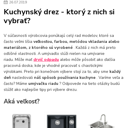
26
.
07
.
2019
kuchynské drezy sety
kuchynské drezy so skrinkou
drezy
Kuchynský drez - ktorý z nich si
kúpelňové batérie
vodovodné batérie do kúpelne
kuchynske
drez
vybrať?
bidetové batérie
vaňové batérie
sprchové batérie
vodovodné batérie blanco
vodovodné batérie do steny
vodovodné batérie grohe
kúpelňa v podkroví
moderná kúpelňa
V súčasnosti výrobcovia ponúkajú celý rad modelov, ktoré sa
Umývadlá
Rohové umývadlá
Zlaté umývadlá
často veľmi líšia
veľkosťou, farbou, metódou vkladania alebo
Zápustné umývadlá
sprchový záves
vodovodná batéria
materiálom, z ktorého sú vyrobené
. Každá z nich má preto
čierna kúpelňová batéria
vaňa retro
voľne stojaca vaňa
odlišné vlastnosti. A umývadlo slúži nielen na umývanie
riadu. Môže mať
drvič odpadu
alebo môže pôsobiť ako ďalšia
retro kúpeľne
Nákup tovaru pre firmy bez DPH
Bez DPH
pracovná doska, kde je vhodné pracovať s chaotickými
Ako znížiť náklady
Ako znížiť náklady na firmu
szco nakup bez dph
výrobkami. Preto pri konečnom výbere stojí za to, aby sme
každý
szco nakup bez dph nakupovanie na firmu bez dph
nákup bez dph v eu ň
deň
nasledovali
náš spôsob používania kuchyne
. Varíme veľa a
často? Máme
umývačku riadu
? Odpovede na tieto otázky budú
slúžiť ako najlepšie tipy pri výbere drezu.
Aká veľkosť?