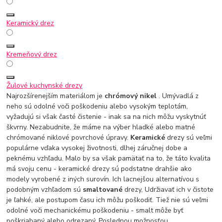
Keramický drez
Kremeňový drez
Žulové kuchynské drezy
Najrozšírenejším materiálom je
chrómový nikel
. Umývadlá z
neho sú odolné voči poškodeniu alebo vysokým teplotám,
vyžadujú si však časté čistenie - inak sa na nich môžu vyskytnúť
škvrny. Nezabudnite, že máme na výber hladké alebo matné
chrómované niklové povrchové úpravy.
Keramické
drezy sú veľmi
populárne vďaka vysokej životnosti, dlhej záručnej dobe a
peknému vzhľadu. Malo by sa však pamätať na to, že táto kvalita
má svoju cenu - keramické drezy sú podstatne drahšie ako
modely vyrobené z iných surovín. Ich lacnejšou alternatívou s
podobným vzhľadom sú
smaltované
drezy
, Udržiavať ich v čistote
je ľahké, ale postupom času ich môžu poškodiť. Tiež nie sú veľmi
odolné voči mechanickému poškodeniu - smalt môže byť
poškriabaný alebo odrezaný. Poslednou možnosťou