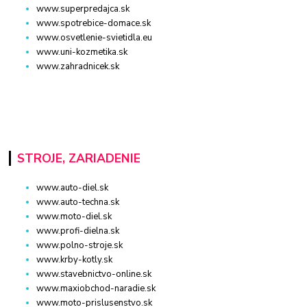
www.superpredajca.sk
www.spotrebice-domace.sk
www.osvetlenie-svietidla.eu
www.uni-kozmetika.sk
www.zahradnicek.sk
STROJE, ZARIADENIE
www.auto-diel.sk
www.auto-techna.sk
www.moto-diel.sk
www.profi-dielna.sk
www.polno-stroje.sk
www.krby-kotly.sk
www.stavebnictvo-online.sk
www.maxiobchod-naradie.sk
www.moto-prislusenstvo.sk