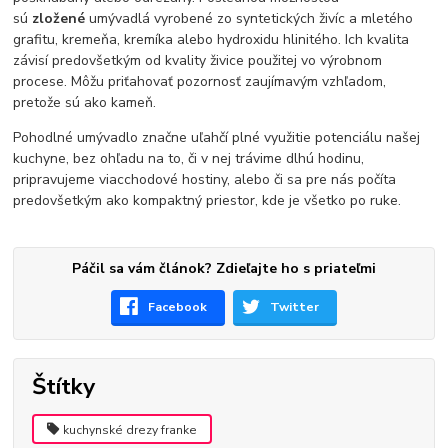
sú
zložené
umývadlá vyrobené zo syntetických živíc a mletého
grafitu, kremeňa, kremíka alebo hydroxidu hlinitého. Ich kvalita
závisí predovšetkým od kvality živice použitej vo výrobnom
procese. Môžu priťahovať pozornosť zaujímavým vzhľadom,
pretože sú ako kameň.
Pohodlné umývadlo značne uľahčí plné využitie potenciálu našej
kuchyne, bez ohľadu na to, či v nej trávime dlhú hodinu,
pripravujeme viacchodové hostiny, alebo či sa pre nás počíta
predovšetkým ako kompaktný priestor, kde je všetko po ruke.
Páčil sa vám článok? Zdieľajte ho s priateľmi
Facebook
Twitter
Štítky
kuchynské drezy franke