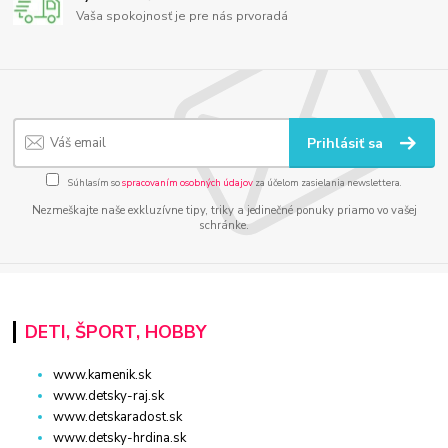
Vaša spokojnosť je pre nás prvoradá
Prihlásiť sa
Súhlasím so
spracovaním osobných údajov
za účelom zasielania newslettera.
Nezmeškajte naše exkluzívne tipy, triky a jedinečné ponuky priamo vo vašej
schránke.
DETI, ŠPORT, HOBBY
www.kamenik.sk
www.detsky-raj.sk
www.detskaradost.sk
www.detsky-hrdina.sk