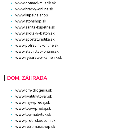
www.domaci-milacik.sk
www.hracky-online.sk
www.kupelna.shop
www.stonshop.sk
www.sanita-kupelne.sk
www.skolsky-batoh.sk
www.sportaturistika.sk
www.potraviny-online.sk
www.zlatnictvo-online.sk
www.rybarstvo-kamenik.sk
DOM, ZÁHRADA
www.dm-drogeria.sk
www.kvalitnytovar.sk
www.najvypredaj.sk
www.topvypredaj.sk
www.top-nabytok.sk
www.proti-skodcom.sk
www.retromaxishop.sk