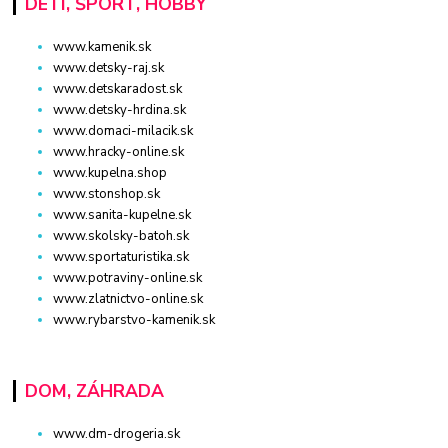
DETI, ŠPORT, HOBBY
www.kamenik.sk
www.detsky-raj.sk
www.detskaradost.sk
www.detsky-hrdina.sk
www.domaci-milacik.sk
www.hracky-online.sk
www.kupelna.shop
www.stonshop.sk
www.sanita-kupelne.sk
www.skolsky-batoh.sk
www.sportaturistika.sk
www.potraviny-online.sk
www.zlatnictvo-online.sk
www.rybarstvo-kamenik.sk
DOM, ZÁHRADA
www.dm-drogeria.sk