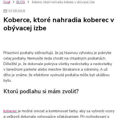
kuchynské batérie sagittarius
kuchynské batérie
vodovodné batérie
Úvod
BLOG
Koberce, ktoré nahradia koberec v obývacej izbe
vodovodné batérie do kuchyne
kuchynské drezy nerezové
07
.
09
.
2019
kuchynské drezy sety
kuchynské drezy so skrinkou
drezy
Koberce, ktoré nahradia koberec v
kúpelňové batérie
vodovodné batérie do kúpelne
kuchynske
drez
obývacej izbe
bidetové batérie
vaňové batérie
sprchové batérie
vodovodné batérie blanco
vodovodné batérie do steny
vodovodné batérie grohe
kúpelňa v podkroví
moderná kúpelňa
Umývadlá
Rohové umývadlá
Zlaté umývadlá
Zápustné umývadlá
sprchový záves
vodovodná batéria
Priaznivci podlahy zdôrazňujú, že jej hlavnou výhodou je pokrytie
čierna kúpelňová batéria
vaňa retro
voľne stojaca vaňa
celej podlahy. Nemusíte teda chodiť na chladných podlahách.
Dôležité je, že dokonale pokrýva všetky nedostatky a nedostatky
retro kúpeľne
Nákup tovaru pre firmy bez DPH
Bez DPH
v tanečnom parkete alebo miestne škrabance a odreniny. A už
Ako znížiť náklady
Ako znížiť náklady na firmu
szco nakup bez dph
dlho je známe, že efektívne vyvinutá podlaha môže byť ukážkou
szco nakup bez dph nakupovanie na firmu bez dph
nákup bez dph v eu ň
bytu.
Ktorú podlahu si mám zvoliť?
koberec
je možné orezať a kombinovať farby, aby sa vytvorili vzory
a veľkosti dokonale vyhovujúce očakávaniam. Pri rozhodovaní o