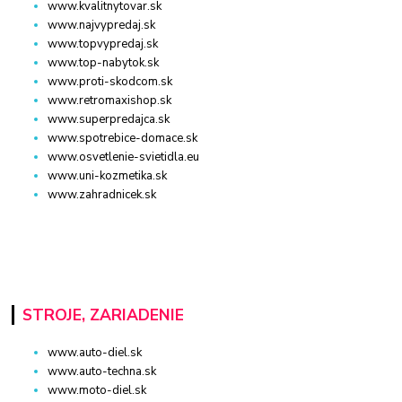
www.kvalitnytovar.sk
www.najvypredaj.sk
www.topvypredaj.sk
www.top-nabytok.sk
www.proti-skodcom.sk
www.retromaxishop.sk
www.superpredajca.sk
www.spotrebice-domace.sk
www.osvetlenie-svietidla.eu
www.uni-kozmetika.sk
www.zahradnicek.sk
STROJE, ZARIADENIE
www.auto-diel.sk
www.auto-techna.sk
www.moto-diel.sk