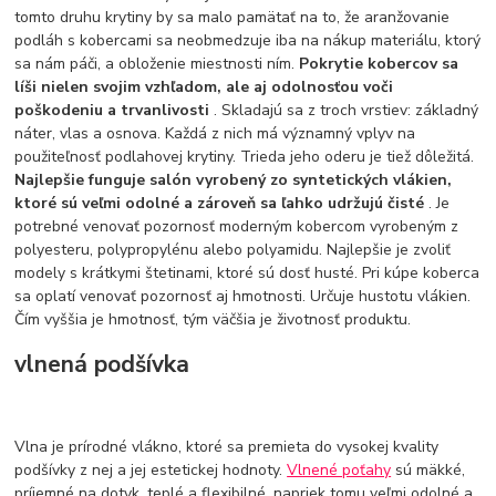
tomto druhu krytiny by sa malo pamätať na to, že aranžovanie
podláh s kobercami sa neobmedzuje iba na nákup materiálu, ktorý
sa nám páči, a obloženie miestnosti ním.
Pokrytie kobercov sa
líši nielen svojim vzhľadom, ale aj odolnosťou voči
poškodeniu a trvanlivosti
. Skladajú sa z troch vrstiev: základný
náter, vlas a osnova. Každá z nich má významný vplyv na
použiteľnosť podlahovej krytiny. Trieda jeho oderu je tiež dôležitá.
Najlepšie funguje salón vyrobený zo syntetických vlákien,
ktoré sú veľmi odolné a zároveň sa ľahko udržujú čisté
. Je
potrebné venovať pozornosť moderným kobercom vyrobeným z
polyesteru, polypropylénu alebo polyamidu. Najlepšie je zvoliť
modely s krátkymi štetinami, ktoré sú dosť husté. Pri kúpe koberca
sa oplatí venovať pozornosť aj hmotnosti. Určuje hustotu vlákien.
Čím vyššia je hmotnosť, tým väčšia je životnosť produktu.
vlnená podšívka
Vlna je prírodné vlákno, ktoré sa premieta do vysokej kvality
podšívky z nej a jej estetickej hodnoty.
Vlnené poťahy
sú mäkké,
príjemné na dotyk, teplé a flexibilné, napriek tomu veľmi odolné a