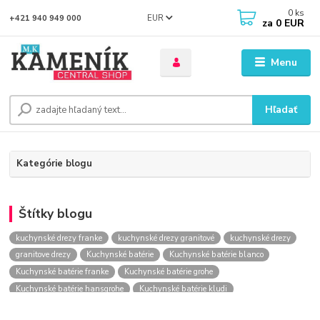
0
ks
EUR
+421 940 949 000
za
0 EUR
Menu
Hľadať
Kategórie blogu
Štítky blogu
kuchynské drezy franke
kuchynské drezy granitové
kuchynské drezy
granitove drezy
Kuchynské batérie
Kuchynské batérie blanco
Kuchynské batérie franke
Kuchynské batérie grohe
Kuchynské batérie hansgrohe
Kuchynské batérie kludi
kuchynské batérie nástenné
kuchynské batérie obi