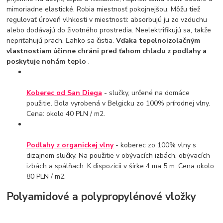
mimoriadne elastické. Robia miestnosť pokojnejšou. Môžu tiež
regulovať úroveň vlhkosti v miestnosti: absorbujú ju zo vzduchu
alebo dodávajú do životného prostredia. Neelektrifikujú sa, takže
nepriťahujú prach. Ľahko sa čistia.
Vďaka tepelnoizolačným
vlastnostiam účinne chráni pred ťahom chladu z podlahy a
poskytuje nohám teplo
.
Koberec od San Diega
- slučky, určené na domáce
použitie. Bola vyrobená v Belgicku zo 100% prírodnej vlny.
Cena: okolo 40 PLN / m2.
Podlahy z organickej vlny
- koberec zo 100% vlny s
dizajnom slučky. Na použitie v obývacích izbách, obývacích
izbách a spálňach. K dispozícii v šírke 4 ma 5 m. Cena okolo
80 PLN / m2.
Polyamidové a polypropylénové vložky