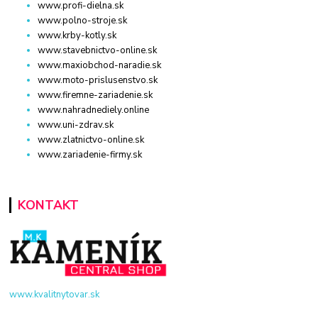
www.profi-dielna.sk
www.polno-stroje.sk
www.krby-kotly.sk
www.stavebnictvo-online.sk
www.maxiobchod-naradie.sk
www.moto-prislusenstvo.sk
www.firemne-zariadenie.sk
www.nahradnediely.online
www.uni-zdrav.sk
www.zlatnictvo-online.sk
www.zariadenie-firmy.sk
KONTAKT
www.kvalitnytovar.sk