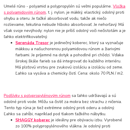
Umelé rúno - polyamid a polypropylén sú veľmi populárne.
Vložka
s polyamidovým rúnom
, t. j. nylon, je mäkký, elastický, odolný proti
ohybu a oteru. Je ťažké absorbovať vodu, takže ak niečo
rozlievame, tekutina nebude hlboko absorbovať. Je nehorľavý. Má
však svoje nevýhody: nylon nie je príliš odolný voči nečistotám a je
ľahko elektrifikovateľný.
Serenáda Tresor
je jedinečný koberec, ktorý sa vyznačuje
mäkkou a našuchorenou polyamidovou rúnom a žiarivými
farbami. Je príjemné na dotyk a pohodlné pri chôdzi. Vďaka
širokej škále farieb sa dá integrovať do každého interiéru.
Má plsťovú vrstvu pre zvukovú izoláciu a izoláciu od zeme.
Ľahko sa vysáva a chemicky čistí. Cena: okolo 70 PLN / m2.
Podšívky s polypropylénovým rúnom
sa ľahko udržiavajú a sú
odolné proti vode. Môžu sa čistiť za mokra bez strachu z ničenia.
Tento typ rúna je tiež extrémne odolný proti oderu a odolný.
Ľahko sa zahĺbi, napríklad pod tlakom ťažkého nábytku.
SHAGGY koberec
je ideálny pre obývaciu izbu. Vyrobené
zo 100% polypropylénového vlákna. Je odolný proti