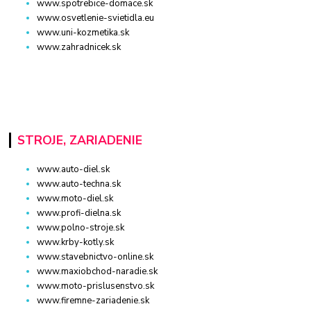
www.spotrebice-domace.sk
www.osvetlenie-svietidla.eu
www.uni-kozmetika.sk
www.zahradnicek.sk
STROJE, ZARIADENIE
www.auto-diel.sk
www.auto-techna.sk
www.moto-diel.sk
www.profi-dielna.sk
www.polno-stroje.sk
www.krby-kotly.sk
www.stavebnictvo-online.sk
www.maxiobchod-naradie.sk
www.moto-prislusenstvo.sk
www.firemne-zariadenie.sk