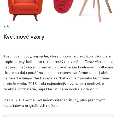
202
Kvetinové vzory
Kvetinové motívy, najmä tie, ktoré pripomínajú exotické džungle a
tropické lesy, boli tento rok a minulý rok v móde. Teraz však musia
dať prednosť veľkému návratu k tradičnejším kvetinovým potlačám
, ktoré sa dajú použiť na textil a na steny (vo forme tapiet) alebo
na tienidlá lampy. Neobávajte sa "babičkovej" povahy tejto témy,
pretože v roku 2018 budú najmódnejšie výrazné a neobvyklé
farebné kombinácie, napríklad studená modrá s oranžovou.
V roku 2018 by mal byť módny interiér útulný, plný prírodných
materiálov a originálnych riešení.