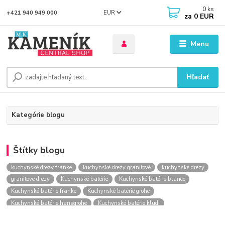
0
ks
EUR
+421 940 949 000
za
0 EUR
Menu
Hľadať
Kategórie blogu
Štítky blogu
kuchynské drezy franke
kuchynské drezy granitové
kuchynské drezy
granitove drezy
Kuchynské batérie
Kuchynské batérie blanco
Kuchynské batérie franke
Kuchynské batérie grohe
Kuchynské batérie hansgrohe
Kuchynské batérie kludi
kuchynské batérie nástenné
kuchynské batérie obi