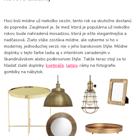
Hoci boli módne už niekoľko sezón, tento rok sa skutočne dostanú
do popredia. Zaujímavé je, že meď, ktorá je populárna už niekoľko
rokov, bude nahradená mosadzou, ktorá je ešte elegantnejšia a
nadčasová. Zlato stále zostáva módne, ale vyberme si ho v
modernej, jednoduchej verzii, nie v jeho barokovom štýle. Módne
doplnky v tejto farbe ladia aj s interiérom zariadeným v
škandinávskom alebo podkrovnom štýle. Takže teraz stojí za to
hľadať zlaté doplnky:
kvetináče
.
lampy
, rámy na fotografie,
gombíky na nábytok,