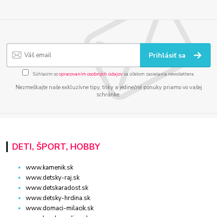
Prihlásiť sa
Súhlasím so
spracovaním osobných údajov
za účelom zasielania newslettera.
Nezmeškajte naše exkluzívne tipy, triky a jedinečné ponuky priamo vo vašej
schránke.
DETI, ŠPORT, HOBBY
www.kamenik.sk
www.detsky-raj.sk
www.detskaradost.sk
www.detsky-hrdina.sk
www.domaci-milacik.sk