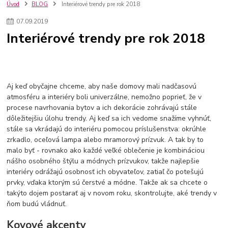
kuchynské batérie sagittarius
kuchynské batérie
vodovodné batérie
Úvod
BLOG
Interiérové trendy pre rok 2018
vodovodné batérie do kuchyne
kuchynské drezy nerezové
07
.
09
.
2019
kuchynské drezy sety
kuchynské drezy so skrinkou
drezy
Interiérové trendy pre rok 2018
kúpelňové batérie
vodovodné batérie do kúpelne
kuchynske
drez
bidetové batérie
vaňové batérie
sprchové batérie
vodovodné batérie blanco
vodovodné batérie do steny
vodovodné batérie grohe
kúpelňa v podkroví
moderná kúpelňa
Aj keď obyčajne chceme, aby naše domovy mali nadčasovú
Umývadlá
Rohové umývadlá
Zlaté umývadlá
atmosféru a interiéry boli univerzálne, nemožno poprieť, že v
Zápustné umývadlá
sprchový záves
vodovodná batéria
procese navrhovania bytov a ich dekorácie zohrávajú stále
čierna kúpelňová batéria
vaňa retro
voľne stojaca vaňa
dôležitejšiu úlohu trendy. Aj keď sa ich vedome snažíme vyhnúť,
retro kúpeľne
Nákup tovaru pre firmy bez DPH
Bez DPH
stále sa vkrádajú do interiéru pomocou príslušenstva: okrúhle
Ako znížiť náklady
Ako znížiť náklady na firmu
szco nakup bez dph
zrkadlo, oceľová lampa alebo mramorový prízvuk. A tak by to
szco nakup bez dph nakupovanie na firmu bez dph
nákup bez dph v eu ň
malo byť - rovnako ako každé veľké oblečenie je kombináciou
nášho osobného štýlu a módnych prízvukov, takže najlepšie
interiéry odrážajú osobnosť ich obyvateľov, zatiaľ čo potešujú
prvky, vďaka ktorým sú čerstvé a módne. Takže ak sa chcete o
takýto dojem postarať aj v novom roku, skontrolujte, aké trendy v
ňom budú vládnuť.
Kovové akcenty