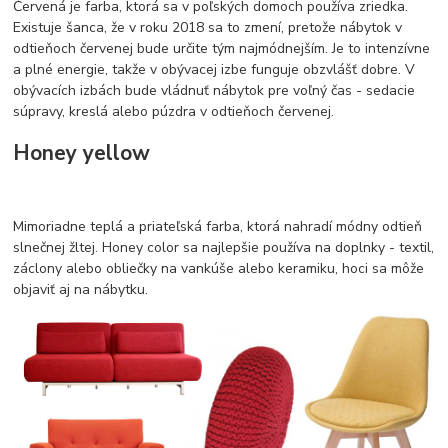
Červená je farba, ktorá sa v poľských domoch používa zriedka.
Existuje šanca, že v roku 2018 sa to zmení, pretože nábytok v
odtieňoch červenej bude určite tým najmódnejším. Je to intenzívne
a plné energie, takže v obývacej izbe funguje obzvlášť dobre. V
obývacích izbách bude vládnuť nábytok pre voľný čas - sedacie
súpravy, kreslá alebo púzdra v odtieňoch červenej.
Honey yellow
Mimoriadne teplá a priateľská farba, ktorá nahradí módny odtieň
slnečnej žltej. Honey color sa najlepšie používa na doplnky - textil,
záclony alebo obliečky na vankúše alebo keramiku, hoci sa môže
objaviť aj na nábytku.