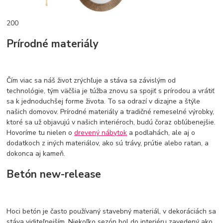
200
Prírodné materiály
Čím viac sa náš život zrýchľuje a stáva sa závislým od
technológie, tým väčšia je túžba znovu sa spojiť s prírodou a vrátiť
sa k jednoduchšej forme života. To sa odrazí v dizajne a štýle
našich domovov. Prírodné materiály a tradičné remeselné výrobky,
ktoré sa už objavujú v našich interiéroch, budú čoraz obľúbenejšie.
Hovoríme tu nielen o
drevený nábytok
a podlahách, ale aj o
dodatkoch z iných materiálov, ako sú trávy, prútie alebo ratan, a
dokonca aj kameň.
Betón new-release
Hoci betón je často používaný stavebný materiál, v dekoráciách sa
stáva viditeľnejším. Niekoľko sezón bol do interiéru zavedený ako