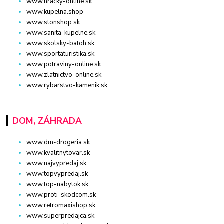
www.hracky-online.sk
www.kupelna.shop
www.stonshop.sk
www.sanita-kupelne.sk
www.skolsky-batoh.sk
www.sportaturistika.sk
www.potraviny-online.sk
www.zlatnictvo-online.sk
www.rybarstvo-kamenik.sk
DOM, ZÁHRADA
www.dm-drogeria.sk
www.kvalitnytovar.sk
www.najvypredaj.sk
www.topvypredaj.sk
www.top-nabytok.sk
www.proti-skodcom.sk
www.retromaxishop.sk
www.superpredajca.sk