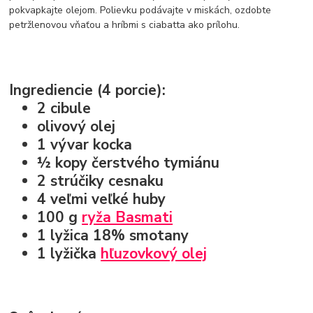
pokvapkajte olejom. Polievku podávajte v miskách, ozdobte
petržlenovou vňaťou a hríbmi s ciabatta ako prílohu.
Ingrediencie (4 porcie):
2 cibule
olivový olej
1 vývar kocka
½ kopy čerstvého tymiánu
2 strúčiky cesnaku
4 veľmi veľké huby
100 g
ryža Basmati
1 lyžica 18% smotany
1 lyžička
hľuzovkový olej