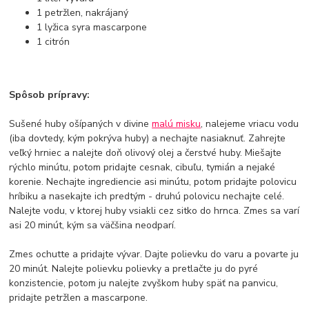
1 petržlen, nakrájaný
1 lyžica syra mascarpone
1 citrón
Spôsob prípravy:
Sušené huby ošípaných v divine
malú misku
, nalejeme vriacu vodu
(iba dovtedy, kým pokrýva huby) a nechajte nasiaknuť. Zahrejte
veľký hrniec a nalejte doň olivový olej a čerstvé huby. Miešajte
rýchlo minútu, potom pridajte cesnak, cibuľu, tymián a nejaké
korenie. Nechajte ingrediencie asi minútu, potom pridajte polovicu
hríbiku a nasekajte ich predtým - druhú polovicu nechajte celé.
Nalejte vodu, v ktorej huby vsiakli cez sitko do hrnca. Zmes sa varí
asi 20 minút, kým sa väčšina neodparí.
Zmes ochutte a pridajte vývar. Dajte polievku do varu a povarte ju
20 minút. Nalejte polievku polievky a pretlačte ju do pyré
konzistencie, potom ju nalejte zvyškom huby späť na panvicu,
pridajte petržlen a mascarpone.