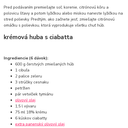
Pred podávaním premiešajte soľ, korenie, citrónovú kôru a
polovicu šťavy a potom lyžičkou alebo miskou naneste lyžičkou na
stred polievky. Predtým, ako začnete jesť, zmiešajte citrónovú
omáčku s polievkou, ktorá vyprodukuje všetku chuť húb.
krémová huba s ciabatta
Ingrediencie (6 dávok):
600 g čerstvých zmiešaných húb
1 cibuľa
2 palice zeleru
3 strúčiky cesnaku
petržlen
pár vetvičiek tymiánu
olivový olej
1,5 l vývaru
75 ml 18% krému
6 kúskov ciabatty
extra panenský olivový olej