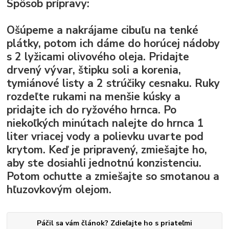
Spôsob prípravy:
Ošúpeme a nakrájame cibuľu na tenké
plátky, potom ich dáme do horúcej nádoby
s 2 lyžicami olivového oleja. Pridajte
drvený vývar, štipku soli a korenia,
tymiánové listy a 2 strúčiky cesnaku. Ruky
rozdeľte rukami na menšie kúsky a
pridajte ich do ryžového hrnca. Po
niekoľkých minútach nalejte do hrnca 1
liter vriacej vody a polievku uvarte pod
krytom. Keď je pripravený, zmiešajte ho,
aby ste dosiahli jednotnú konzistenciu.
Potom ochutte a zmiešajte so smotanou a
hľuzovkovým olejom.
Páčil sa vám článok? Zdieľajte ho s priateľmi