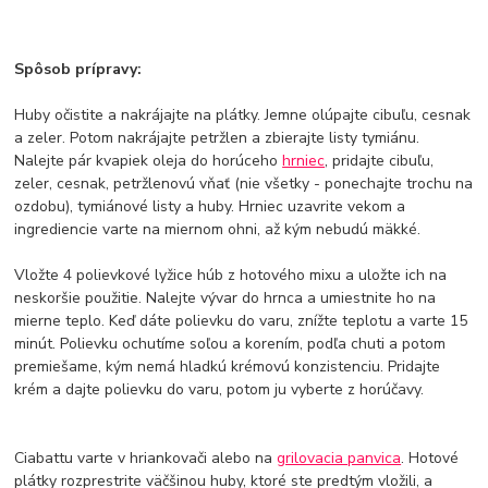
Spôsob prípravy:
Huby očistite a nakrájajte na plátky. Jemne olúpajte cibuľu, cesnak
a zeler. Potom nakrájajte petržlen a zbierajte listy tymiánu.
Nalejte pár kvapiek oleja do horúceho
hrniec
, pridajte cibuľu,
zeler, cesnak, petržlenovú vňať (nie všetky - ponechajte trochu na
ozdobu), tymiánové listy a huby. Hrniec uzavrite vekom a
ingrediencie varte na miernom ohni, až kým nebudú mäkké.
Vložte 4 polievkové lyžice húb z hotového mixu a uložte ich na
neskoršie použitie. Nalejte vývar do hrnca a umiestnite ho na
mierne teplo. Keď dáte polievku do varu, znížte teplotu a varte 15
minút. Polievku ochutíme soľou a korením, podľa chuti a potom
premiešame, kým nemá hladkú krémovú konzistenciu. Pridajte
krém a dajte polievku do varu, potom ju vyberte z horúčavy.
Ciabattu varte v hriankovači alebo na
grilovacia panvica
. Hotové
plátky rozprestrite väčšinou huby, ktoré ste predtým vložili, a