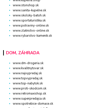
www.kupelna.shop
www.stonshop.sk
www.sanita-kupelne.sk
www.skolsky-batoh.sk
www.sportaturistika.sk
www.potraviny-online.sk
www.zlatnictvo-online.sk
www.rybarstvo-kamenik.sk
DOM, ZÁHRADA
www.dm-drogeria.sk
www.kvalitnytovar.sk
www.najvypredaj.sk
www.topvypredaj.sk
www.top-nabytok.sk
www.proti-skodcom.sk
www.retromaxishop.sk
www.superpredajca.sk
www.spotrebice-domace.sk