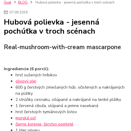
kuchynské batérie sagittarius
kuchynské batérie
vodovodné batérie
Úvod
BLOG
Hubová polievka - jesenná pochúťka v troch scénach
vodovodné batérie do kuchyne
kuchynské drezy nerezové
07
.
09
.
2019
kuchynské drezy sety
kuchynské drezy so skrinkou
drezy
Hubová polievka - jesenná
kúpelňové batérie
vodovodné batérie do kúpelne
kuchynske
drez
pochúťka v troch scénach
bidetové batérie
vaňové batérie
sprchové batérie
vodovodné batérie blanco
vodovodné batérie do steny
vodovodné batérie grohe
kúpelňa v podkroví
moderná kúpelňa
Real-mushroom-with-cream mascarpone
Umývadlá
Rohové umývadlá
Zlaté umývadlá
Zápustné umývadlá
sprchový záves
vodovodná batéria
čierna kúpelňová batéria
vaňa retro
voľne stojaca vaňa
Ingrediencie (6 porcií):
retro kúpeľne
Nákup tovaru pre firmy bez DPH
Bez DPH
hrsť sušených hríbikov
Ako znížiť náklady
Ako znížiť náklady na firmu
szco nakup bez dph
olivový olej
szco nakup bez dph nakupovanie na firmu bez dph
nákup bez dph v eu ň
600 g čerstvých zmiešaných húb, očistených a nakrájaných
na plátky
2 strúčiky cesnaku, ošúpané a nakrájané na tenké plátky
1 červená cibuľa, olúpaná a jemne nasekaná
hrsť čerstvých tymiánových listov
morská soľ
čierne korenie, čerstvo pomleté
1 liter vývaru