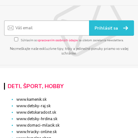
Prihlásiť sa
Súhlasím so
spracovaním osobných údajov
za účelom zasielania newslettera.
Nezmeškajte naše exkluzívne tipy, triky a jedinečné ponuky priamo vo vašej
schránke.
DETI, ŠPORT, HOBBY
www.kamenik.sk
www.detsky-raj.sk
www.detskaradost.sk
www.detsky-hrdina.sk
www.domaci-milacik.sk
www.hracky-online.sk