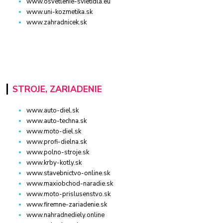
www.osvetlenie-svietidla.eu
www.uni-kozmetika.sk
www.zahradnicek.sk
STROJE, ZARIADENIE
www.auto-diel.sk
www.auto-techna.sk
www.moto-diel.sk
www.profi-dielna.sk
www.polno-stroje.sk
www.krby-kotly.sk
www.stavebnictvo-online.sk
www.maxiobchod-naradie.sk
www.moto-prislusenstvo.sk
www.firemne-zariadenie.sk
www.nahradnediely.online