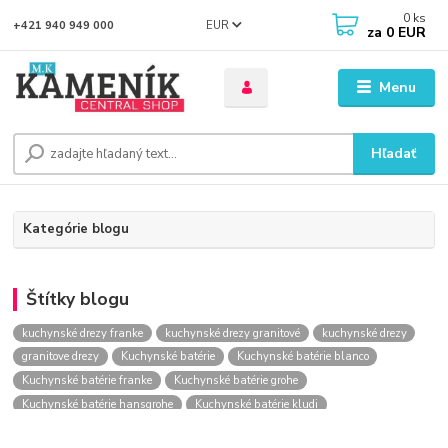
0
ks
EUR
+421 940 949 000
za
0 EUR
Menu
Hľadať
Kategórie blogu
Štítky blogu
kuchynské drezy franke
kuchynské drezy granitové
kuchynské drezy
granitove drezy
Kuchynské batérie
Kuchynské batérie blanco
Kuchynské batérie franke
Kuchynské batérie grohe
Kuchynské batérie hansgrohe
Kuchynské batérie kludi
kuchynské batérie nástenné
kuchynské batérie obi