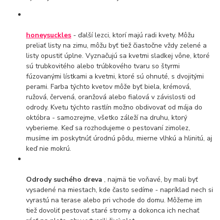
honeysuckles
- ďalší lezci, ktorí majú radi kvety. Môžu
preliať listy na zimu, môžu byť tiež čiastočne vždy zelené a
listy opustiť úplne. Vyznačujú sa kvetmi sladkej vône, ktoré
sú trubkovitého alebo trúbkového tvaru so štyrmi
fúzovanými lístkami a kvetmi, ktoré sú ohnuté, s dvojitými
perami. Farba týchto kvetov môže byť biela, krémová,
ružová, červená, oranžová alebo fialová v závislosti od
odrody. Kvetu týchto rastlín možno obdivovať od mája do
októbra - samozrejme, všetko záleží na druhu, ktorý
vyberieme. Keď sa rozhodujeme o pestovaní zimolez,
musíme im poskytnúť úrodnú pôdu, mierne vlhkú a hlinitú, aj
keď nie mokrú.
Odrody suchého dreva
, najmä tie voňavé, by mali byť
vysadené na miestach, kde často sedíme - napríklad nech si
vyrastú na terase alebo pri vchode do domu. Môžeme im
tiež dovoliť pestovať staré stromy a dokonca ich nechať