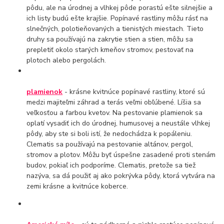
pôdu, ale na úrodnej a vlhkej pôde porastú ešte silnejšie a
ich listy budú ešte krajšie. Popínavé rastliny môžu rásť na
slnečných, polotieňovaných a tienistých miestach. Tieto
druhy sa používajú na zakrytie stien a stien, môžu sa
prepletiť okolo starých kmeňov stromov, pestovať na
plotoch alebo pergolách.
plamienok
- krásne kvitnúce popínavé rastliny, ktoré sú
medzi majiteľmi záhrad a terás veľmi obľúbené. Líšia sa
veľkosťou a farbou kvetov. Na pestovanie plamienok sa
oplatí vysadiť ich do úrodnej, humusovej a neustále vlhkej
pôdy, aby ste si boli istí, že nedochádza k popáleniu.
Clematis sa používajú na pestovanie altánov, pergol,
stromov a plotov. Môžu byť úspešne zasadené proti stenám
budov, pokiaľ ich podporíme. Clematis, pretože sa tiež
nazýva, sa dá použiť aj ako pokrývka pôdy, ktorá vytvára na
zemi krásne a kvitnúce koberce.