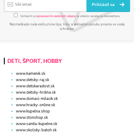
Prihlásiť sa
Súhlasím so
spracovaním osobných údajov
za účelom zasielania newslettera.
Nezmeškajte naše exkluzívne tipy, triky a jedinečné ponuky priamo vo vašej
schránke.
DETI, ŠPORT, HOBBY
www.kamenik.sk
www.detsky-raj.sk
www.detskaradost.sk
www.detsky-hrdina.sk
www.domaci-milacik.sk
www.hracky-online.sk
www.kupelna.shop
www.stonshop.sk
www.sanita-kupelne.sk
www.skolsky-batoh.sk