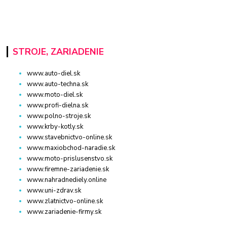
STROJE, ZARIADENIE
www.auto-diel.sk
www.auto-techna.sk
www.moto-diel.sk
www.profi-dielna.sk
www.polno-stroje.sk
www.krby-kotly.sk
www.stavebnictvo-online.sk
www.maxiobchod-naradie.sk
www.moto-prislusenstvo.sk
www.firemne-zariadenie.sk
www.nahradnediely.online
www.uni-zdrav.sk
www.zlatnictvo-online.sk
www.zariadenie-firmy.sk