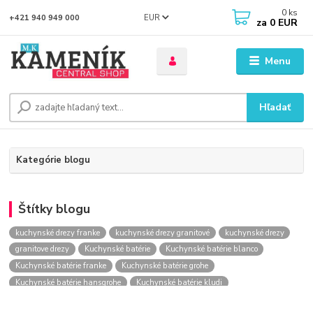
0
ks
EUR
+421 940 949 000
za
0 EUR
Menu
Hľadať
Kategórie blogu
Štítky blogu
kuchynské drezy franke
kuchynské drezy granitové
kuchynské drezy
granitove drezy
Kuchynské batérie
Kuchynské batérie blanco
Kuchynské batérie franke
Kuchynské batérie grohe
Kuchynské batérie hansgrohe
Kuchynské batérie kludi
kuchynské batérie nástenné
kuchynské batérie obi