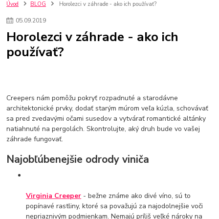
kuchynské batérie sagittarius
kuchynské batérie
vodovodné batérie
Úvod
BLOG
Horolezci v záhrade - ako ich používať?
vodovodné batérie do kuchyne
kuchynské drezy nerezové
05
.
09
.
2019
kuchynské drezy sety
kuchynské drezy so skrinkou
drezy
Horolezci v záhrade - ako ich
kúpelňové batérie
vodovodné batérie do kúpelne
kuchynske
drez
používať?
bidetové batérie
vaňové batérie
sprchové batérie
vodovodné batérie blanco
vodovodné batérie do steny
vodovodné batérie grohe
kúpelňa v podkroví
moderná kúpelňa
Umývadlá
Rohové umývadlá
Zlaté umývadlá
Zápustné umývadlá
sprchový záves
vodovodná batéria
Creepers nám pomôžu pokryť rozpadnuté a starodávne
čierna kúpelňová batéria
vaňa retro
voľne stojaca vaňa
architektonické prvky, dodať starým múrom veľa kúzla, schovávať
sa pred zvedavými očami susedov a vytvárať romantické altánky
retro kúpeľne
Nákup tovaru pre firmy bez DPH
Bez DPH
natiahnuté na pergolách. Skontrolujte, aký druh bude vo vašej
Ako znížiť náklady
Ako znížiť náklady na firmu
szco nakup bez dph
záhrade fungovať.
szco nakup bez dph nakupovanie na firmu bez dph
nákup bez dph v eu ň
Najobľúbenejšie odrody viniča
Virginia Creeper
- bežne známe ako divé víno, sú to
popínavé rastliny, ktoré sa považujú za najodolnejšie voči
nepriaznivým podmienkam. Nemajú príliš veľké nároky na