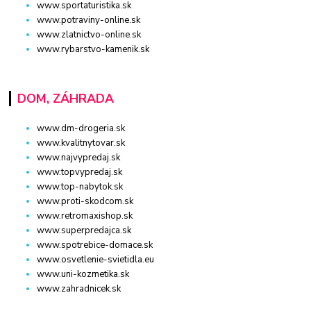
www.sportaturistika.sk
www.potraviny-online.sk
www.zlatnictvo-online.sk
www.rybarstvo-kamenik.sk
DOM, ZÁHRADA
www.dm-drogeria.sk
www.kvalitnytovar.sk
www.najvypredaj.sk
www.topvypredaj.sk
www.top-nabytok.sk
www.proti-skodcom.sk
www.retromaxishop.sk
www.superpredajca.sk
www.spotrebice-domace.sk
www.osvetlenie-svietidla.eu
www.uni-kozmetika.sk
www.zahradnicek.sk