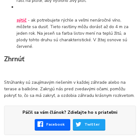
rásť na plote, aby vytvorili živý plot.
sýtič
- ak potrebujete rýchle a veľmi nenáročné víno,
môžete sa dusiť. Tieto rastliny môžu dorásť až do 4 m za
jeden rok. Na jeseň sa farba listov mení na teplú žltú, a
plody tohto druhu sú charakteristické. V žltej osnove sú
červené.
Zhrnúť
Strúhanky sú zaujímavým riešením v každej záhrade alebo na
terase a balkóne. Zakryjú nás pred zvedavými očami, pomôžu
pokryť to, čo sa má zakryť, a ozdobia záhradu krásnym rozkvetom.
Páčil sa vám článok? Zdieľajte ho s priateľmi
Facebook
Twitter