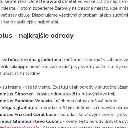
icu septembra. Odrežte
Sword
strieľať vo výške 10 cm nad žiar
mieste. Potom zoberieme žiarovky na chladné miesto, kde mráz 
vať stav cibule. Disponujeme všetkými chorobami alebo suchými
 iba tí najsilnejší a najbohatší.
olus - najkrajšie odrody
e
kvitnúca sezóna gladiolusu
, môžeme ich nechať v záhrade vy
ečík nakrájajte hneď, ako začne rásť prvý kvetný púčik, ktorý j
hutnať až tri týždne!
 sú krásne - všetci vieme. Existujú však odrody v skutočne úžasn
diolus Shooter
- krásna odroda so žlto-ružovými kvetmi;
diolus Bambino Vesuvio
- nádherná fialovo-ružová odroda;
 Vegas gladiolus
- odroda so žltými lístkami s červeným okraj
diolus Frizzled Coral Lace
- odroda s koralovými kvetmi, jej k
amour Glamour Flevo Cosmic
- kvety tejto odrody uchvátia sv