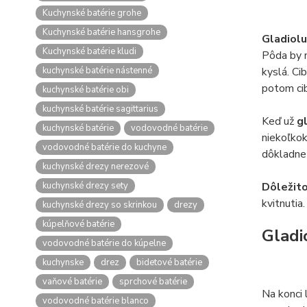
Kuchynské batérie grohe
Kuchynské batérie hansgrohe
Gladiol
Kuchynské batérie kludi
Pôda by m
kuchynské batérie nástenné
kyslá. Ci
potom cib
kuchynské batérie obi
kuchynské batérie sagittarius
Keď už
g
kuchynské batérie
vodovodné batérie
niekoľkok
vodovodné batérie do kuchyne
dôkladne 
kuchynské drezy nerezové
kuchynské drezy sety
Dôležito
kvitnutia.
kuchynské drezy so skrinkou
drezy
kúpelňové batérie
Gladi
vodovodné batérie do kúpelne
kuchynske
drez
bidetové batérie
vaňové batérie
sprchové batérie
Na konci 
vodovodné batérie blanco