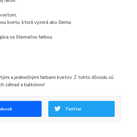
j farbe;
 kvetom;
bou kvetu, ktorá vyzerá ako čierna;
ujúca sa šťavnatou farbou.
natými a jedinečnými farbami kvetov. Z tohto dôvodu sú
h záhrad a balkónov!
ebook
Twitter