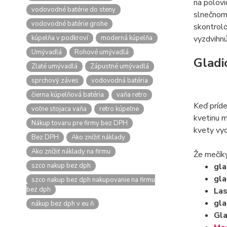
na polov
vodovodné batérie do steny
slnečnom 
vodovodné batérie grohe
skontrolo
kúpelňa v podkroví
moderná kúpelňa
vyzdvihnúť
Umývadlá
Rohové umývadlá
Gladi
Zlaté umývadlá
Zápustné umývadlá
sprchový záves
vodovodná batéria
čierna kúpelňová batéria
vaňa retro
Keď príd
voľne stojaca vaňa
retro kúpeľne
kvetinu m
Nákup tovaru pre firmy bez DPH
kvety vyc
Bez DPH
Ako znížiť náklady
Ako znížiť náklady na firmu
Že mečíky
szco nakup bez dph
gla
gla
szco nakup bez dph nakupovanie na firmu
bez dph
Las
gla
nákup bez dph v eu ň
Gl