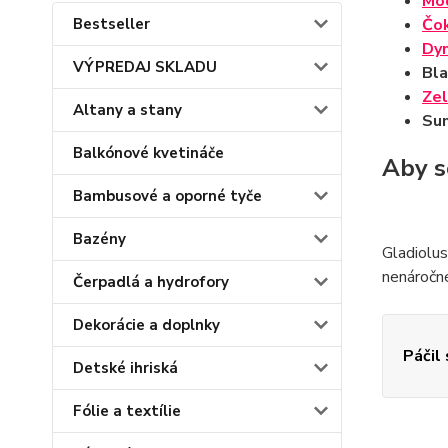
Mod
Bestseller
Čo
Dy
VÝPREDAJ SKLADU
Bla
Zel
Altany a stany
Sun
Balkónové kvetináče
Aby s
Bambusové a oporné tyče
Bazény
Gladiolus
nenáročné
Čerpadlá a hydrofory
Dekorácie a doplnky
Páčil
Detské ihriská
Fólie a textílie