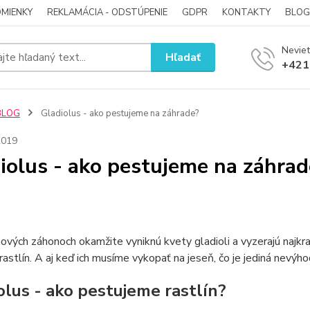
MIENKY
REKLAMÁCIA - ODSTÚPENIE
GDPR
KONTAKTY
BLOG
Neviet
Hľadať
+421
BLOG
Gladiolus - ako pestujeme na záhrade?
2019
iolus - ako pestujeme na záhrad
ových záhonoch okamžite vyniknú kvety gladioli a vyzerajú najkra
rastlín. A aj keď ich musíme vykopať na jeseň, čo je jediná nevýhod
olus - ako pestujeme rastlín?