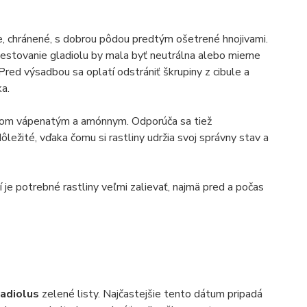
, chránené, s dobrou pôdou predtým ošetrené hnojivami.
stovanie gladiolu by mala byť neutrálna alebo mierne
red výsadbou sa oplatí odstrániť škrupiny z cibule a
ka.
čnanom vápenatým a amónnym. Odporúča sa tiež
ležité, vďaka čomu si rastliny udržia svoj správny stav a
je potrebné rastliny veľmi zalievať, najmä pred a počas
ladiolus
zelené listy. Najčastejšie tento dátum pripadá