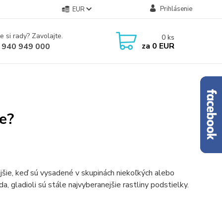
Prihlásenie
EUR
e si rady? Zavolajte.
0
ks
za
0 EUR
 940 949 000
e?
jšie, keď sú vysadené v skupinách niekoľkých alebo
a, gladioli sú stále najvyberanejšie rastliny podstielky.