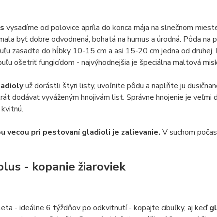
us
vysadíme od polovice apríla do konca mája na slnečnom mieste
ala byť dobre odvodnená, bohatá na humus a úrodná. Pôda na pe
buľu zasadte do hĺbky 10-15 cm a asi 15-20 cm jedna od druhej. P
uľu ošetriť fungicídom - najvýhodnejšia je špeciálna maltová mis
ladioly
už dorástli štyri listy, uvoľnite pôdu a naplňte ju dusi
rát dodávať vyváženým hnojivám list. Správne hnojenie je veľmi dô
kvitnú.
u vecou pri pestovaní gladioli je zalievanie.
V suchom počasí 
olus - kopanie žiaroviek
leta - ideálne 6 týždňov po odkvitnutí - kopajte cibuľky, aj keď
g