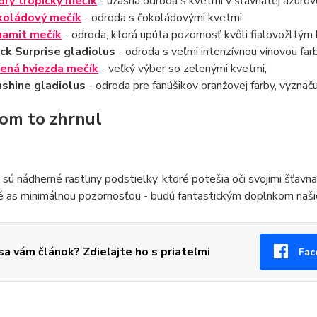
rý tropický mečík
- úžasná odroda s kvetmi v šťavnatej azúrove
koládový mečík
- odroda s čokoládovými kvetmi;
namit mečík
- odroda, ktorá upúta pozornosť kvôli fialovožltým
ck Surprise gladiolus
- odroda s veľmi intenzívnou vínovou far
ená hviezda mečík
- veľký výber so zelenými kvetmi;
shine gladiolus
- odroda pre fanúšikov oranžovej farby, vyznač
om to zhrnul
 sú nádherné rastliny podstielky, ktoré potešia oči svojimi šťav
 as minimálnou pozornosťou - budú fantastickým doplnkom našic
 sa vám článok? Zdieľajte ho s priateľmi
Fac