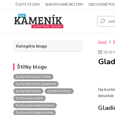
ČASTÉ OTÁZKY
NAKUPOVANIE BEZ DPH
OBCHODNÉ POD
Úvod
Kategórie blogu
06
.
09
.
Glad
Štítky blogu
kuchynské drezy franke
kuchynské drezy granitové
Na kvetin
kuchynské drezy
granitove drezy
desiatok 
Kuchynské batérie
Kuchynské batérie blanco
Gladi
Kuchynské batérie franke