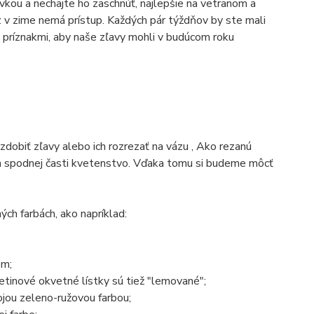
ovkou a nechajte ho zaschnúť, najlepšie na vetranom a
v zime nemá prístup. Každých pár týždňov by ste mali
 príznakmi, aby naše zľavy mohli v budúcom roku
zdobiť zľavy alebo ich rozrezať na vázu , Ako rezanú
e na spodnej časti kvetenstvo. Vďaka tomu si budeme môcť
ých farbách, ako napríklad:
om;
vetinové okvetné lístky sú tiež "lemované";
ojou zeleno-ružovou farbou;