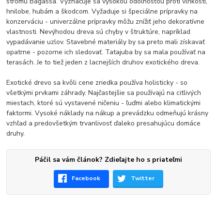
stromu Bagassa. Vyznačuje sa vysokou odolnosťou proti vlhkosti,
hnilobe, hubám a škodcom. Vyžaduje si špeciálne prípravky na
konzerváciu - univerzálne prípravky môžu znížiť jeho dekoratívne
vlastnosti. Nevýhodou dreva sú chyby v štruktúre, napríklad
vypadávanie uzlov. Stavebné materiály by sa preto mali získavať
opatrne - pozorne ich sledovať. Tatajuba by sa mala používať na
terasách. Je to tiež jeden z lacnejších druhov exotického dreva.
Exotické drevo sa kvôli cene zriedka používa holisticky - so
všetkými prvkami záhrady. Najčastejšie sa používajú na citlivých
miestach, ktoré sú vystavené ničeniu - ľuďmi alebo klimatickými
faktormi. Vysoké náklady na nákup a prevádzku odmeňujú krásny
vzhľad a predovšetkým trvanlivosť ďaleko presahujúcu domáce
druhy.
Páčil sa vám článok? Zdieľajte ho s priateľmi
Facebook
Twitter