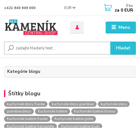
0
ks
EUR
+421 940 949 000
za
0 EUR
Menu
Hľadať
Kategórie blogu
Štítky blogu
kuchynské drezy franke
kuchynské drezy granitové
kuchynské drezy
granitove drezy
Kuchynské batérie
Kuchynské batérie blanco
Kuchynské batérie franke
Kuchynské batérie grohe
Kuchynské batérie hansgrohe
Kuchynské batérie kludi
kuchynské batérie nástenné
kuchynské batérie obi