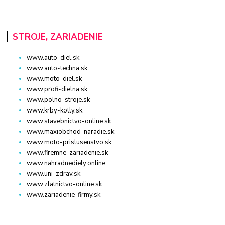
STROJE, ZARIADENIE
www.auto-diel.sk
www.auto-techna.sk
www.moto-diel.sk
www.profi-dielna.sk
www.polno-stroje.sk
www.krby-kotly.sk
www.stavebnictvo-online.sk
www.maxiobchod-naradie.sk
www.moto-prislusenstvo.sk
www.firemne-zariadenie.sk
www.nahradnediely.online
www.uni-zdrav.sk
www.zlatnictvo-online.sk
www.zariadenie-firmy.sk