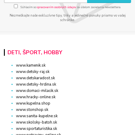
Súhlasím so
spracovaním osobných údajov
za účelom zasielania newslettera.
Nezmeškajte naše exkluzívne tipy, triky a jedinečné ponuky priamo vo vašej
schránke.
DETI, ŠPORT, HOBBY
www.kamenik.sk
www.detsky-raj.sk
www.detskaradost.sk
www.detsky-hrdina.sk
www.domaci-milacik.sk
www.hracky-online.sk
www.kupelna.shop
www.stonshop.sk
www.sanita-kupelne.sk
www.skolsky-batoh.sk
www.sportaturistika.sk
www.potraviny-online.sk