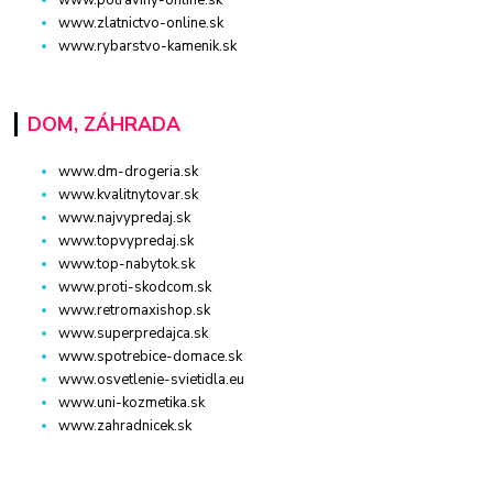
www.zlatnictvo-online.sk
www.rybarstvo-kamenik.sk
DOM, ZÁHRADA
www.dm-drogeria.sk
www.kvalitnytovar.sk
www.najvypredaj.sk
www.topvypredaj.sk
www.top-nabytok.sk
www.proti-skodcom.sk
www.retromaxishop.sk
www.superpredajca.sk
www.spotrebice-domace.sk
www.osvetlenie-svietidla.eu
www.uni-kozmetika.sk
www.zahradnicek.sk