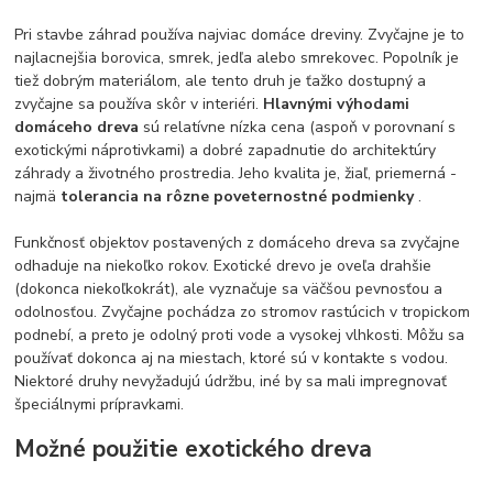
Pri stavbe záhrad používa najviac domáce dreviny. Zvyčajne je to
najlacnejšia borovica, smrek, jedľa alebo smrekovec. Popolník je
tiež dobrým materiálom, ale tento druh je ťažko dostupný a
zvyčajne sa používa skôr v interiéri.
Hlavnými výhodami
domáceho dreva
sú relatívne nízka cena (aspoň v porovnaní s
exotickými náprotivkami) a dobré zapadnutie do architektúry
záhrady a životného prostredia. Jeho kvalita je, žiaľ, priemerná -
najmä
tolerancia na rôzne poveternostné podmienky
.
Funkčnosť objektov postavených z domáceho dreva sa zvyčajne
odhaduje na niekoľko rokov. Exotické drevo je oveľa drahšie
(dokonca niekoľkokrát), ale vyznačuje sa väčšou pevnosťou a
odolnosťou. Zvyčajne pochádza zo stromov rastúcich v tropickom
podnebí, a preto je odolný proti vode a vysokej vlhkosti. Môžu sa
používať dokonca aj na miestach, ktoré sú v kontakte s vodou.
Niektoré druhy nevyžadujú údržbu, iné by sa mali impregnovať
špeciálnymi prípravkami.
Možné použitie exotického dreva