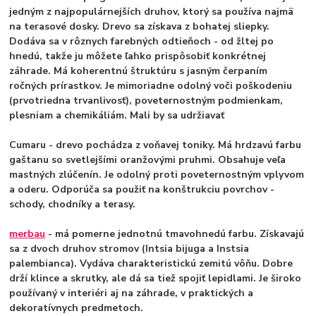
jedným z najpopulárnejších druhov, ktorý sa používa najmä
na terasové dosky. Drevo sa získava z bohatej sliepky.
Dodáva sa v rôznych farebných odtieňoch - od žltej po
hnedú, takže ju môžete ľahko prispôsobiť konkrétnej
záhrade. Má koherentnú štruktúru s jasným čerpaním
ročných prírastkov. Je mimoriadne odolný voči poškodeniu
(prvotriedna trvanlivosť), poveternostným podmienkam,
plesniam a chemikáliám. Mali by sa udržiavať
Cumaru
- drevo pochádza z voňavej toniky. Má hrdzavú farbu
gaštanu so svetlejšími oranžovými pruhmi. Obsahuje veľa
mastných zlúčenín. Je odolný proti poveternostným vplyvom
a oderu. Odporúča sa použiť na konštrukciu povrchov -
schody, chodníky a terasy.
merbau
- má pomerne jednotnú tmavohnedú farbu. Získavajú
sa z dvoch druhov stromov (Intsia bijuga a Instsia
palembianca). Vydáva charakteristickú zemitú vôňu. Dobre
drží klince a skrutky, ale dá sa tiež spojiť lepidlami. Je široko
používaný v interiéri aj na záhrade, v praktických a
dekoratívnych predmetoch.