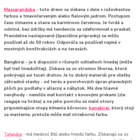
Massaranduba
- toto drevo sa získava z dule s ružovkastou
farbou a tmavočerveným alebo fialovým jadrom. Postupom
času stmavne a stane sa karmínovo červenou. Je tvrdá a
odolná, bez údržby má tendenciu sa zdeformovať a praskať.
Pravidelne naolejované (špeciálne prípravky) sa môžu
používať až do 50 rokov. Odporúča sa používať najmä v
mostných konštrukciách a na terasách.
Bangkirai - je k dispozícii v rôznych odtieňoch hnedej (môže
byť tiež hnedožltej). Získava sa zo stromov Shorea, ktoré
pokrývajú asi tucet druhov. Je to dobrý materiál pre všetky
záhradné stavby - od terás a povrchových úprav plaveckých
plôch po podlahy v allacný a nábytok. Má dve hlavné
nevýhody - nemôže mať kontakt s kovovými prvkami (zle
reaguje na hrdzu) a na jeho povrchu sú malé otvory
pripomínajúce stopy kŕmenia kôrovcov.
bangkirai
, ktorý stojí
za mastenie, pretože môže mať striebornú farbu.
Tatajuba
- má medovú žltú alebo hnedú farbu. Získavajú sa zo