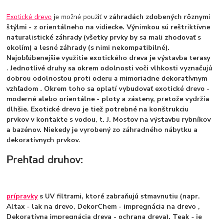
Exotické drevo
je možné použiť
v záhradách zdobených rôznymi
štýlmi - z orientálneho na vidiecke. Výnimkou sú reštriktívne
naturalistické záhrady (všetky prvky by sa mali zhodovať s
okolím) a lesné záhrady (s nimi nekompatibilné).
Najobľúbenejšie využitie exotického dreva je
výstavba terasy
. Jednotlivé druhy sa
okrem odolnosti voči vlhkosti vyznačujú
dobrou odolnosťou proti oderu a mimoriadne dekoratívnym
vzhľadom
. Okrem toho sa oplatí vybudovať exotické drevo -
moderné alebo orientálne - ploty a zásteny, pretože vydržia
dlhšie. Exotické drevo je tiež potrebné na konštrukciu
prvkov v kontakte s vodou, t. J. Mostov na výstavbu rybníkov
a bazénov. Niekedy je vyrobený zo záhradného nábytku a
dekoratívnych prvkov.
Prehľad druhov:
prípravky
s UV filtrami, ktoré zabraňujú stmavnutiu (napr.
Altax - lak na drevo, DekorChem - impregnácia na drevo ,
Dekoratívna impregnácia dreva - ochrana dreva).
Teak
- je