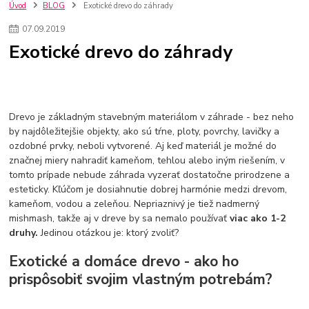
kuchynské batérie sagittarius
kuchynské batérie
vodovodné batérie
Úvod
BLOG
Exotické drevo do záhrady
vodovodné batérie do kuchyne
kuchynské drezy nerezové
07
.
09
.
2019
kuchynské drezy sety
kuchynské drezy so skrinkou
drezy
Exotické drevo do záhrady
kúpelňové batérie
vodovodné batérie do kúpelne
kuchynske
drez
bidetové batérie
vaňové batérie
sprchové batérie
vodovodné batérie blanco
vodovodné batérie do steny
vodovodné batérie grohe
kúpelňa v podkroví
moderná kúpelňa
Drevo je základným stavebným materiálom v záhrade - bez neho
Umývadlá
Rohové umývadlá
Zlaté umývadlá
by najdôležitejšie objekty, ako sú tŕne, ploty, povrchy, lavičky a
Zápustné umývadlá
sprchový záves
vodovodná batéria
ozdobné prvky, neboli vytvorené. Aj keď materiál je možné do
čierna kúpelňová batéria
vaňa retro
voľne stojaca vaňa
značnej miery nahradiť kameňom, tehlou alebo iným riešením, v
retro kúpeľne
Nákup tovaru pre firmy bez DPH
Bez DPH
tomto prípade nebude záhrada vyzerať dostatočne prirodzene a
Ako znížiť náklady
Ako znížiť náklady na firmu
szco nakup bez dph
esteticky. Kľúčom je dosiahnutie dobrej harmónie medzi drevom,
szco nakup bez dph nakupovanie na firmu bez dph
nákup bez dph v eu ň
kameňom, vodou a zeleňou. Nepriaznivý je tiež nadmerný
mishmash, takže aj v dreve by sa nemalo používať
viac ako 1-2
druhy.
Jedinou otázkou je: ktorý zvoliť?
Exotické a domáce drevo - ako ho
prispôsobiť svojim vlastným potrebám?