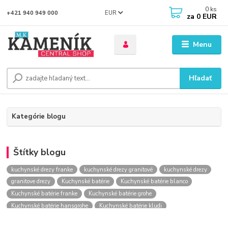
0
ks
EUR
+421 940 949 000
za
0 EUR
Menu
Hľadať
Kategórie blogu
Štítky blogu
kuchynské drezy franke
kuchynské drezy granitové
kuchynské drezy
granitove drezy
Kuchynské batérie
Kuchynské batérie blanco
Kuchynské batérie franke
Kuchynské batérie grohe
Kuchynské batérie hansgrohe
Kuchynské batérie kludi
kuchynské batérie nástenné
kuchynské batérie obi