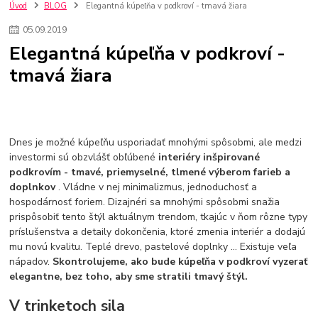
kuchynské batérie sagittarius
kuchynské batérie
vodovodné batérie
Úvod
BLOG
Elegantná kúpeľňa v podkroví - tmavá žiara
vodovodné batérie do kuchyne
kuchynské drezy nerezové
05
.
09
.
2019
kuchynské drezy sety
kuchynské drezy so skrinkou
drezy
Elegantná kúpeľňa v podkroví -
kúpelňové batérie
vodovodné batérie do kúpelne
kuchynske
drez
tmavá žiara
bidetové batérie
vaňové batérie
sprchové batérie
vodovodné batérie blanco
vodovodné batérie do steny
vodovodné batérie grohe
kúpelňa v podkroví
moderná kúpelňa
Umývadlá
Rohové umývadlá
Zlaté umývadlá
Zápustné umývadlá
sprchový záves
vodovodná batéria
Dnes je možné kúpeľňu usporiadať mnohými spôsobmi, ale medzi
čierna kúpelňová batéria
vaňa retro
voľne stojaca vaňa
investormi sú obzvlášť obľúbené
interiéry inšpirované
podkrovím - tmavé, priemyselné, tlmené výberom farieb a
retro kúpeľne
Nákup tovaru pre firmy bez DPH
Bez DPH
doplnkov
. Vládne v nej minimalizmus, jednoduchosť a
Ako znížiť náklady
Ako znížiť náklady na firmu
szco nakup bez dph
hospodárnosť foriem. Dizajnéri sa mnohými spôsobmi snažia
szco nakup bez dph nakupovanie na firmu bez dph
nákup bez dph v eu ň
prispôsobiť tento štýl aktuálnym trendom, tkajúc v ňom rôzne typy
príslušenstva a detaily dokončenia, ktoré zmenia interiér a dodajú
mu novú kvalitu. Teplé drevo, pastelové doplnky ... Existuje veľa
nápadov.
Skontrolujeme, ako bude kúpeľňa v podkroví vyzerať
elegantne, bez toho, aby sme stratili tmavý štýl.
V trinketoch sila