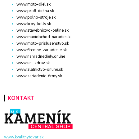
www.moto-diel.sk
www.profi-dielna.sk
www.polno-stroje.sk
www.krby-kotly.sk
www.stavebnictvo-online.sk
www.maxiobchod-naradie.sk
www.moto-prislusenstvo.sk
www.firemne-zariadenie.sk
www.nahradnediely.online
www.uni-zdrav.sk
www.zlatnictvo-online.sk
www.zariadenie-firmy.sk
KONTAKT
www.kvalitnytovar.sk