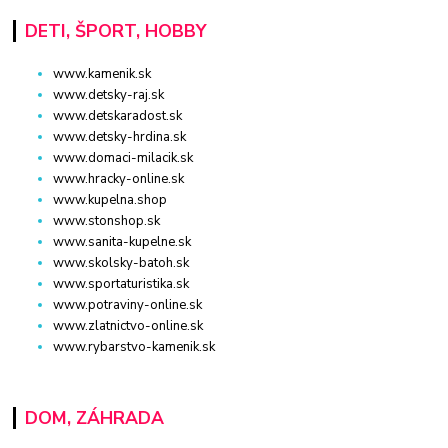
DETI, ŠPORT, HOBBY
www.kamenik.sk
www.detsky-raj.sk
www.detskaradost.sk
www.detsky-hrdina.sk
www.domaci-milacik.sk
www.hracky-online.sk
www.kupelna.shop
www.stonshop.sk
www.sanita-kupelne.sk
www.skolsky-batoh.sk
www.sportaturistika.sk
www.potraviny-online.sk
www.zlatnictvo-online.sk
www.rybarstvo-kamenik.sk
DOM, ZÁHRADA