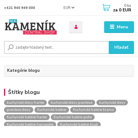
0
ks
EUR
+421 940 949 000
za
0 EUR
Menu
Hľadať
Kategórie blogu
Štítky blogu
kuchynské drezy franke
kuchynské drezy granitové
kuchynské drezy
granitove drezy
Kuchynské batérie
Kuchynské batérie blanco
Kuchynské batérie franke
Kuchynské batérie grohe
Kuchynské batérie hansgrohe
Kuchynské batérie kludi
kuchynské batérie nástenné
kuchynské batérie obi