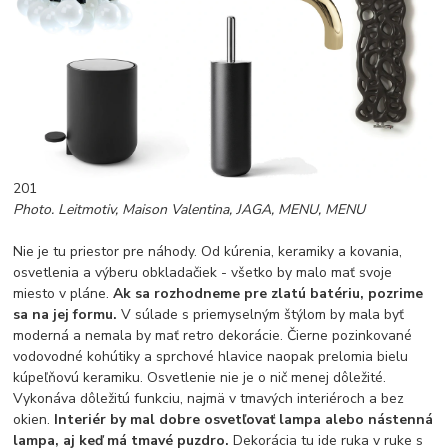
201
Photo. Leitmotiv, Maison Valentina, JAGA, MENU, MENU
Nie je tu priestor pre náhody. Od kúrenia, keramiky a kovania,
osvetlenia a výberu obkladačiek - všetko by malo mať svoje
miesto v pláne.
Ak sa rozhodneme pre zlatú batériu, pozrime
sa na jej formu.
V súlade s priemyselným štýlom by mala byť
moderná a nemala by mať retro dekorácie. Čierne pozinkované
vodovodné kohútiky a sprchové hlavice naopak prelomia bielu
kúpeľňovú keramiku. Osvetlenie nie je o nič menej dôležité.
Vykonáva dôležitú funkciu, najmä v tmavých interiéroch a bez
okien.
Interiér by mal dobre osvetľovať lampa alebo nástenná
lampa, aj keď má tmavé puzdro.
Dekorácia tu ide ruka v ruke s