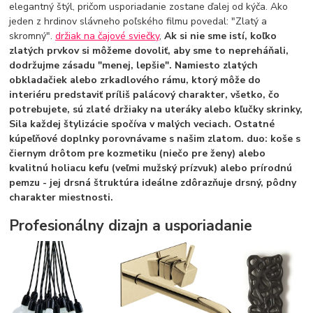
elegantný štýl, pričom usporiadanie zostane ďalej od kýča. Ako
jeden z hrdinov slávneho poľského filmu povedal: "Zlatý a
skromný".
držiak na čajové sviečky
,
Ak si nie sme istí, koľko
zlatých prvkov si môžeme dovoliť, aby sme to nepreháňali,
dodržujme zásadu "menej, lepšie". Namiesto zlatých
obkladačiek alebo zrkadlového rámu, ktorý môže do
interiéru predstaviť príliš palácový charakter, všetko, čo
potrebujete, sú zlaté držiaky na uteráky alebo kľučky skrinky,
Sila každej štylizácie spočíva v malých veciach.
Ostatné
kúpeľňové doplnky porovnávame s našim zlatom. duo: koše s
čiernym drôtom pre kozmetiku (niečo pre ženy) alebo
kvalitnú holiacu kefu (veľmi mužský prízvuk) alebo prírodnú
pemzu - jej drsná štruktúra ideálne zdôrazňuje drsný, pôdny
charakter miestnosti.
Profesionálny dizajn a usporiadanie