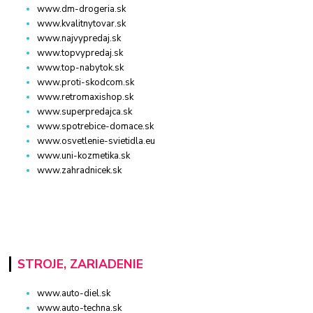
www.dm-drogeria.sk
www.kvalitnytovar.sk
www.najvypredaj.sk
www.topvypredaj.sk
www.top-nabytok.sk
www.proti-skodcom.sk
www.retromaxishop.sk
www.superpredajca.sk
www.spotrebice-domace.sk
www.osvetlenie-svietidla.eu
www.uni-kozmetika.sk
www.zahradnicek.sk
STROJE, ZARIADENIE
www.auto-diel.sk
www.auto-techna.sk